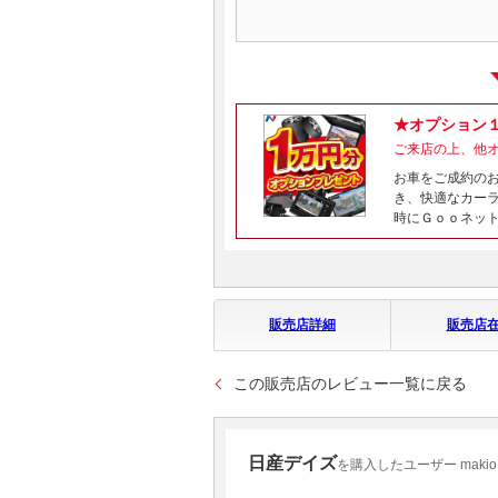
★オプション
ご来店の上、他
お車をご成約の
き、快適なカー
時にＧｏｏネッ
販売店詳細
販売店
この販売店のレビュー一覧に戻る
日産デイズ
を購入したユーザー makio