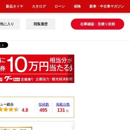
新品タイヤ
カタログ
ローン
保険
新車・中古車マガジン
気に入り
閲覧履歴
在庫確認・見積り依頼
ュー総合
投稿数
掲載台数
4.8
495
131
台