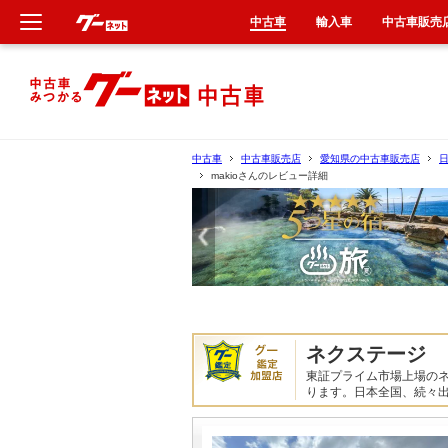
中古車
輸入車
中古車販売
新車
中古車
中古車
中古車販売店
愛知県の中古車販売店
makioさんのレビュー詳細
輸入車
クルマ買取
カーリース
タイヤ交換
ネクステージ 
東証プライム市場上場の
整備工場
ります。日本全国、続々
車検