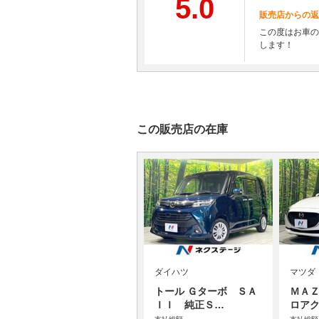
5.0
販売店からの返
この度はお車の
します！
この販売店の在庫
ダイハツ
マツダ
トール Ｇターボ ＳＡ
ＭＡＺ
ＩＩ 純正Ｓ…
ロア