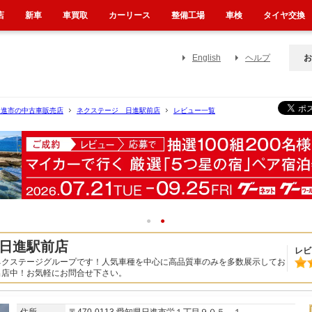
店
新車
車買取
カーリース
整備工場
車検
タイヤ交換
English
ヘルプ
お
日進市の中古車販売店
ネクステージ 日進駅前店
レビュー一覧
1
2
日進駅前店
レビ
ネクステージグループです！人気車種を中心に高品質車のみを多数展示してお
出店中！お気軽にお問合せ下さい。