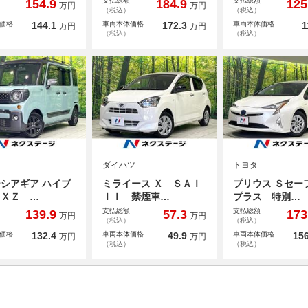
支払総額
支払総額
154.9
184.9
125
万円
万円
（税込）
（税込）
価格
144.1
車両本体価格
172.3
車両本体価格
1
万円
万円
（税込）
（税込）
ダイハツ
トヨタ
シアギア ハイブ
ミライース Ｘ ＳＡＩ
プリウス Ｓセー
ドＸＺ …
ＩＩ 禁煙車…
プラス 特別…
支払総額
支払総額
139.9
57.3
173
万円
万円
（税込）
（税込）
価格
132.4
車両本体価格
49.9
車両本体価格
156
万円
万円
（税込）
（税込）