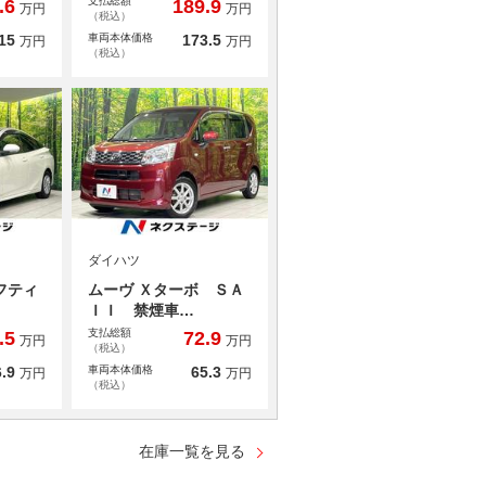
支払総額
.6
189.9
万円
万円
（税込）
15
車両本体価格
173.5
万円
万円
（税込）
ダイハツ
フティ
ムーヴ Ｘターボ ＳＡ
ＩＩ 禁煙車…
支払総額
.5
72.9
万円
万円
（税込）
.9
車両本体価格
65.3
万円
万円
（税込）
在庫一覧を見る