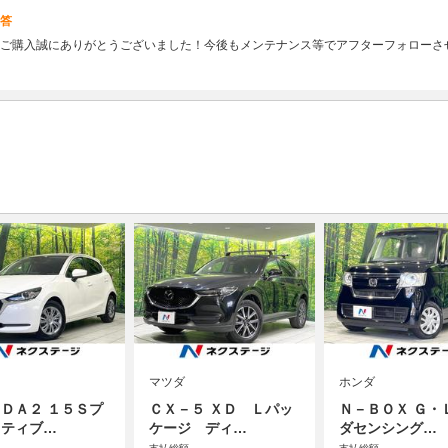
答
ご購入誠にありがとうございました！今後もメンテナンス等でアフターフォローさ
マツダ
ホンダ
ＤＡ２ １５Ｓプ
ＣＸ－５ ＸＤ Ｌパッ
Ｎ－ＢＯＸ Ｇ・
クティブ…
ケージ ディ…
ダセンシング…