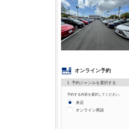
マガジン
車カタログ
自動車ローン
保険
レビュー
オンライン予約
1. 予約ジャンルを選択する
価格相場
予約する内容を選択してください。
教習所
来店
オンライン商談
用語集