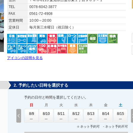
住所
〒470-0113 愛知県日進市栄１丁目９０５－１
TEL
0078-6042-3877
FAX
0561-72-4908
営業時間
10:00～20:00
定休日
毎月第三水曜日（祝日除く）
アイコンの説明を見る
2. 予約したい日時を選択する
予約の日付と時間を選択してください。
日
月
火
水
木
金
土
8/9
8/10
8/11
8/12
8/13
8/14
8/15
○ ネット予約可 - ネット予約不可