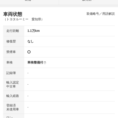
車両状態
装備略号／用語解説
（トヨタルーミー 愛知県）
走行距離
1.1万km
修復歴
なし
禁煙車
車検
車検整備付
?
記録簿
-
輸入認定
-
中古車
輸入経路
-
登録済
-
未使用車
ワン