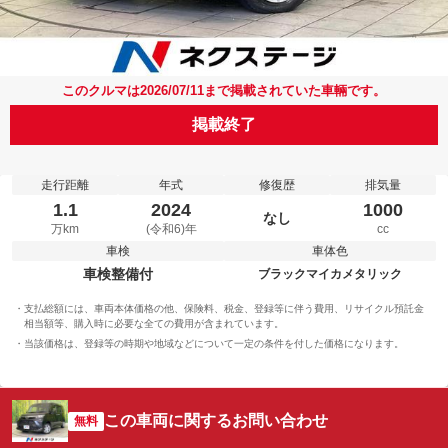
このクルマは2026/07/11まで掲載されていた車輛です。
掲載終了
走行距離
年式
修復歴
排気量
1.1
2024
1000
なし
万km
(令和6)年
cc
車検
車体色
車検整備付
ブラックマイカメタリック
支払総額には、車両本体価格の他、保険料、税金、登録等に伴う費用、リサイクル預託金
相当額等、購入時に必要な全ての費用が含まれています。
当該価格は、登録等の時期や地域などについて一定の条件を付した価格になります。
この車両に関するお問い合わせ
無料