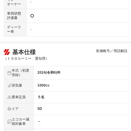
-
オーナー
車両状態
評価書
ディーラ
-
ー車
基本仕様
装備略号／用語解説
（トヨタルーミー 愛知県）
年式（初度
2024(令和6)年
登録）
排気量
1000cc
乗車定員
５名
ドア
5D
エコカー減
－
税対象車