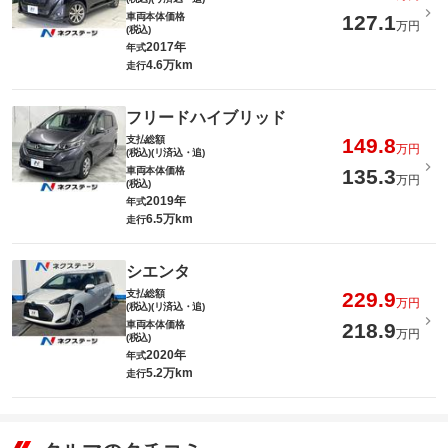
車両本体価格
127.1
万円
(税込)
2017年
年式
4.6万km
走行
フリードハイブリッド
支払総額
149.8
万円
(税込)(リ済込・追)
車両本体価格
135.3
万円
(税込)
2019年
年式
6.5万km
走行
シエンタ
支払総額
229.9
万円
(税込)(リ済込・追)
車両本体価格
218.9
万円
(税込)
2020年
年式
5.2万km
走行