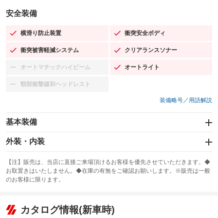
安全装備
横滑り防止装置
衝突安全ボディ
：装備あり
：装備あり
衝突被害軽減システム
クリアランスソナー
：装備あり
：装備あり
オートマチックハイビーム
オートライト
：装備なし
：装備あり
頸部衝撃緩和ヘッドレスト
：装備なし
装備略号／用語解説
基本装備
エアバッグ：運転席/助手席
外装・内装
：装備あり
スライドドア：両面電動
カーナビ：SDナビ
：装備あり
：装備あり
【注】販売は、当店に直接ご来場頂けるお客様を優先させていただきます。◆
お取置きはいたしません。◆在庫の有無をご確認お願いします。※販売は一般
サンルーフ
ABS
TV：ワンセグ
：装備なし
：装備あり
：装備あり
のお客様に限ります。
エアコン
Wエアコン
オーディオ：CDまたはCDチェンジャー／ミュージックプレイヤー接続
：装備あり
：装備なし
：装備あり
可／ミュージックサーバー
リフトアップ
パワーステアリング
カタログ情報(新車時)
：装備なし
：装備あり
ビジュアル：-／DVD再生
：装備あり