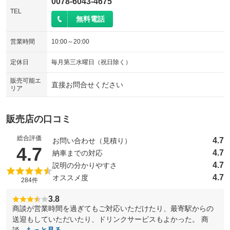
0078-6043-4675
TEL
無料電話
営業時間
10:00～20:00
定休日
毎月第三水曜日（祝日除く）
販売可能エ
直接お問合せください
リア
販売店の口コミ
総合評価
4.7
お問い合わせ（見積り）
（5点満点中）
4.7
4.7
納車までの対応
4.7
説明の分かりやすさ
4.7
オススメ度
284件
3.8
商談が営業時間を過ぎてもご対応いただけたり、最寄駅からの
送迎もしていただいたり、ドリンクサービスもよかった。 商