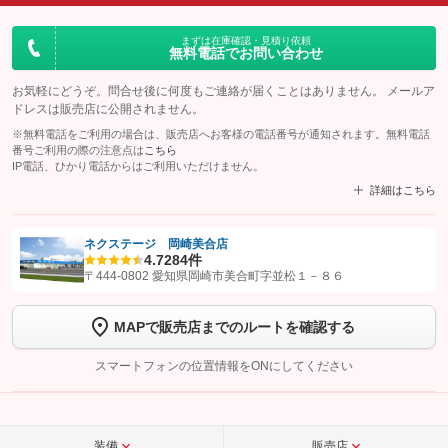
まずは在庫確認・見積り依頼
無料電話でお問い合わせ
お気軽にどうぞ。問合せ後に何度もご連絡が届くことはありません。 メールア
ドレスは販売店に公開されません。
※無料電話をご利用の場合は、販売店へお客様の電話番号が通知されます。無料電話
番号ご利用の際の注意点は
こちら
IP電話、ひかり電話からはご利用いただけません。
詳細はこちら
ネクステージ 岡崎美合店
4.7
284件
【STEP1】
認証画面でグーネットを友だち追加してから「許可する」ボタンを押
〒444-0802 愛知県岡崎市美合町字並松１－８６
します
MAPで販売店までのルートを確認する
【STEP2】
トーク画面で
ボタンをタップして問い合わせを
完了してください。
スマートフォンの位置情報をONにしてください
こちら
装備
販売店