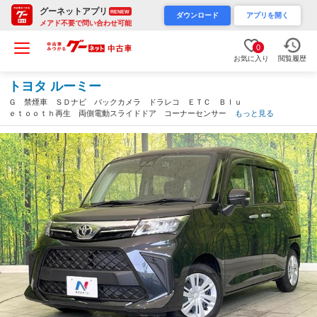
グーネットアプリ
RENEW
ダウンロード
アプリを開く
メアド不要で問い合わせ可能
0
お気に入り
閲覧履歴
トヨタ ルーミー
Ｇ 禁煙車 ＳＤナビ バックカメラ ドラレコ ＥＴＣ Ｂｌｕ
ｅｔｏｏｔｈ再生 両側電動スライドドア コーナーセンサー ス
もっと見る
マートアシスト オートエアコン ステアリングスイッチ ＬＥＤ
ヘッドライト（愛知県）