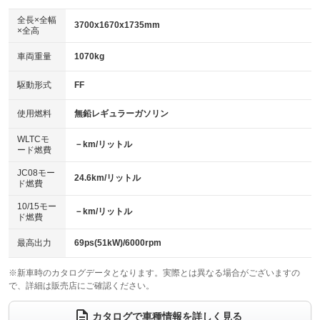
ダウンヒルアシストコントロール
：装備なし
アルミホイール
全長×全幅
：装備なし
3700x1670x1735mm
×全高
パワーウィンドウ
盗難防止システム
：装備あり
：装備あり
革シート
ハーフレザーシート
：装備なし
：装備なし
車両重量
1070kg
アイドリングストップ
ドライブレコーダー
：装備あり
：装備あり
キーレス
LEDヘッドランプ
：装備あり
：装備あり
USB入力端子
Bluetooth接続
駆動形式
FF
：装備あり
：装備あり
HID(キセノンライト)
ポータブルナビ
：装備なし
：装備なし
100V電源
クリーンディーゼル
使用燃料
無鉛レギュラーガソリン
：装備なし
：装備なし
バックカメラ
ETC
：装備あり
：装備あり
センターデフロック
：装備なし
WLTCモ
エアロ
スマートキー
－km/リットル
：装備なし
：装備あり
ード燃費
レンタカーアップ
展示・試乗車
：装備あり
：装備なし
ローダウン
ランフラットタイヤ
：装備なし
：装備なし
JC08モー
24.6km/リットル
ド燃費
電動格納ミラー
：装備あり
パワーシート
3列シート
：装備なし
：装備なし
10/15モー
装備略号／用語解説
－km/リットル
ド燃費
ベンチシート
フルフラットシート
：装備なし
：装備なし
チップアップシート
オットマン
最高出力
69ps(51kW)/6000rpm
：装備なし
：装備なし
電動格納サードシート
シートヒーター
：装備なし
：装備なし
※新車時のカタログデータとなります。実際とは異なる場合がございますの
で、詳細は販売店にご確認ください。
ウォークスルー
後席モニター
：装備なし
：装備なし
カタログで車種情報を詳しく見る
電動リアゲート
フロントカメラ