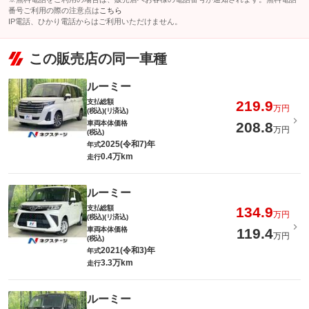
番号ご利用の際の注意点は
こちら
IP電話、ひかり電話からはご利用いただけません。
この販売店の同一車種
ルーミー
支払総額
219.9
万円
(税込)(リ済込)
車両本体価格
208.8
万円
(税込)
2025(令和7)年
年式
0.4万km
走行
ルーミー
支払総額
134.9
万円
(税込)(リ済込)
車両本体価格
119.4
万円
(税込)
2021(令和3)年
年式
3.3万km
走行
ルーミー