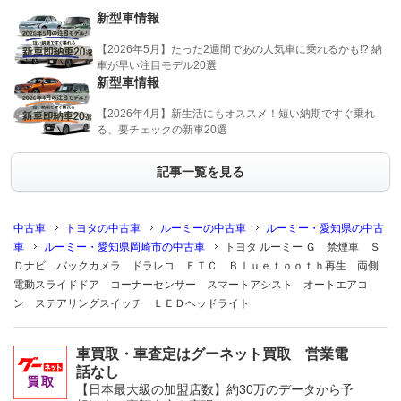
新型車情報
【2026年5月】たった2週間であの人気車に乗れるかも!? 納
車が早い注目モデル20選
新型車情報
【2026年4月】新生活にもオススメ！短い納期ですぐ乗れ
る、要チェックの新車20選
記事一覧を見る
中古車
トヨタの中古車
ルーミーの中古車
ルーミー・愛知県の中古
車
ルーミー・愛知県岡崎市の中古車
トヨタ ルーミー Ｇ 禁煙車 Ｓ
Ｄナビ バックカメラ ドラレコ ＥＴＣ Ｂｌｕｅｔｏｏｔｈ再生 両側
電動スライドドア コーナーセンサー スマートアシスト オートエアコ
ン ステアリングスイッチ ＬＥＤヘッドライト
車買取・車査定はグーネット買取 営業電
話なし
【日本最大級の加盟店数】約30万のデータから予