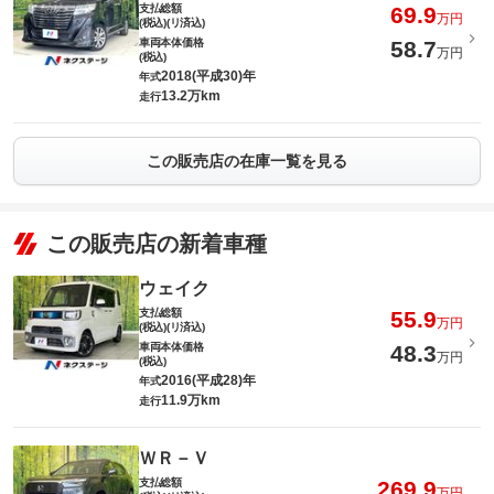
支払総額
69.9
万円
(税込)(リ済込)
車両本体価格
58.7
万円
(税込)
2018(平成30)年
年式
13.2万km
走行
この販売店の在庫一覧を見る
この販売店の新着車種
ウェイク
支払総額
55.9
万円
(税込)(リ済込)
車両本体価格
48.3
万円
(税込)
2016(平成28)年
年式
11.9万km
走行
ＷＲ－Ｖ
支払総額
269.9
万円