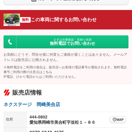
：装備なし
：装備なし
シートエアコン
全周囲カメラ
：装備なし
：装備なし
この車両に関するお問い合わせ
サイドカメラ
無料
ルーフレール
：装備なし
：装備なし
エアサスペンション
ヘッドライトウォッシャー
：装備なし
：装備なし
装備略号／用語解説
まずは在庫確認・見積り依頼
無料電話でお問い合わせ
お気軽にどうぞ。問合せ後に何度もご連絡が届くことはありません。メールア
ドレスは販売店に公開されません。
※無料電話をご利用の場合は、販売店へお客様の電話番号が通知されます。無料電話
番号ご利用の際の注意点は
こちら
IP電話、ひかり電話からはご利用いただけません。
販売店情報
ネクステージ 岡崎美合店
444-0802
住所
MAP
愛知県岡崎市美合町字並松１－８６