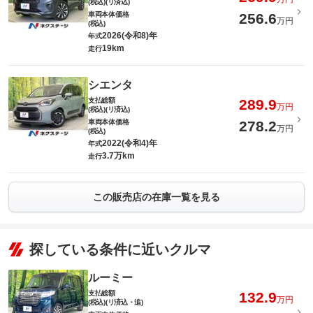
(税込)(リ済込)
車両本体価格
256.6
万円
(税込)
2026(令和8)年
年式
19km
走行
シエンタ
支払総額
289.9
万円
(税込)(リ済込)
車両本体価格
278.2
万円
(税込)
2022(令和4)年
年式
3.7万km
走行
この販売店の在庫一覧を見る
探している条件に近いクルマ
ルーミー
支払総額
132.9
万円
(税込)(リ済込・追)