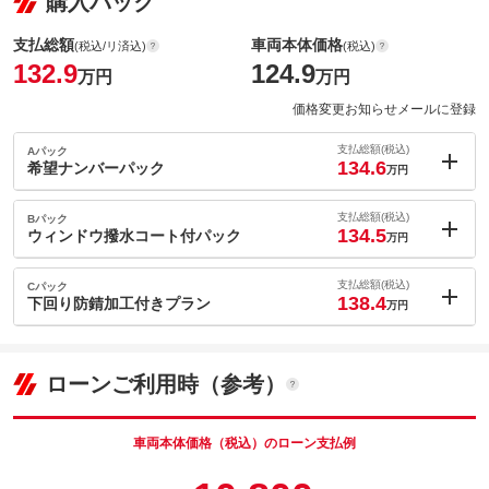
購入パック
支払総額
車両本体価格
(税込/リ済込)
(税込)
132.9
124.9
万円
万円
価格変更お知らせメールに登録
支払総額(税込)
Aパック
134.6
希望ナンバーパック
万円
内：オプシ
1.7
ョン価格
支払総額(税込)
Bパック
万円
134.5
(税込)
ウィンドウ撥水コート付パック
万円
車両本体価
124.9
万円
内：オプシ
格
1.6
ョン価格
支払総額(税込)
Cパック
万円
138.4
(税込)
下回り防錆加工付きプラン
万円
車両本体価
124.9
万円
内：オプシ
格
パック内容
5.5
ョン価格
万円
(税込)
ローンご利用時（参考）
車両本体価
124.9
万円
格
パック内容
備考
－
車両本体価格（税込）のローン支払例
パック内容
このパックの見積もり依頼（無料）