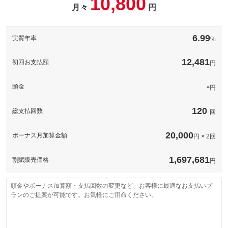
10,800
備考
－
月々
円
このパックの見積もり依頼（無料）
備考
－
6.99
実質年率
%
このパックの見積もり依頼（無料）
12,481
初回お支払額
円
-
頭金
円
120
総支払回数
回
20,000
ボーナス月加算金額
円 × 2回
1,697,681
割賦販売価格
円
頭金やボーナス加算額・支払回数の変更など、お客様に最適なお支払いプ
ランのご提案が可能です。お気軽にご用命ください。