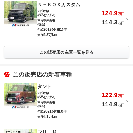
Ｎ－ＢＯＸカスタム
支払総額
124.9
万円
(税込)(リ済込)
車両本体価格
114.3
万円
(税込)
2019(令和1)年
年式
5.3万km
走行
この販売店の在庫一覧を見る
この販売店の新着車種
タント
支払総額
122.9
万円
(税込)(リ済込)
車両本体価格
114.9
万円
(税込)
2021(令和3)年
年式
6.1万km
走行
フリード
グーネットセレクト