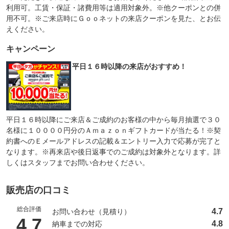
利用可。工賃・保証・諸費用等は適用対象外。※他クーポンとの併
用不可。※ご来店時にＧｏｏネットの来店クーポンを見た、とお伝
えください。
キャンペーン
平日１６時以降の来店がおすすめ！
平日１６時以降にご来店＆ご成約のお客様の中から毎月抽選で３０
名様に１００００円分のＡｍａｚｏｎギフトカードが当たる！※契
約書へのＥメールアドレスの記載＆エントリー入力で応募が完了と
なります。※再来店や後日返事でのご成約は対象外となります。詳
しくはスタッフまでお問い合わせください。
販売店の口コミ
総合評価
4.7
お問い合わせ（見積り）
（5点満点中）
4.7
4.8
納車までの対応