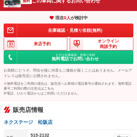
この車両に関するお問い合わせ
サイドカメラ
無料
ルーフレール
：装備なし
：装備なし
エアサスペンション
ヘッドライトウォッシャー
：装備なし
：装備なし
現在
0
人
が検討中
装備略号／用語解説
在庫確認・見積り依頼(無料)
オンライン
来店予約
商談予約
まずは在庫確認・見積り依頼
無料電話でお問い合わせ
お気軽にどうぞ。問合せ後に何度もご連絡が届くことはありません。メールア
ドレスは販売店に公開されません。
※無料電話をご利用の場合は、販売店へお客様の電話番号が通知されます。無料電話
番号ご利用の際の注意点は
こちら
IP電話、ひかり電話からはご利用いただけません。
販売店情報
ネクステージ 松阪店
515-2132