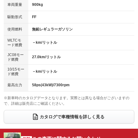
：装備なし
：装備なし
車両重量
900kg
アイドリングストップ
ドライブレコーダー
：装備あり
：装備あり
キーレス
LEDヘッドランプ
：装備あり
：装備あり
USB入力端子
Bluetooth接続
駆動形式
FF
：装備あり
：装備あり
HID(キセノンライト)
ポータブルナビ
：装備なし
：装備なし
100V電源
クリーンディーゼル
使用燃料
無鉛レギュラーガソリン
：装備なし
：装備なし
バックカメラ
ETC
：装備あり
：装備あり
センターデフロック
：装備なし
WLTCモ
エアロ
スマートキー
－km/リットル
：装備なし
：装備あり
ード燃費
レンタカーアップ
展示・試乗車
：装備なし
：装備なし
ローダウン
ランフラットタイヤ
：装備なし
：装備なし
JC08モー
27.0km/リットル
ド燃費
電動格納ミラー
：装備あり
パワーシート
3列シート
：装備なし
：装備なし
10/15モー
装備略号／用語解説
－km/リットル
ド燃費
ベンチシート
フルフラットシート
：装備なし
：装備なし
チップアップシート
オットマン
最高出力
58ps(43kW)/7300rpm
：装備なし
：装備なし
電動格納サードシート
シートヒーター
：装備なし
：装備なし
※新車時のカタログデータとなります。実際とは異なる場合がございますの
で、詳細は販売店にご確認ください。
ウォークスルー
後席モニター
：装備なし
：装備なし
カタログで車種情報を詳しく見る
電動リアゲート
フロントカメラ
：装備なし
：装備なし
シートエアコン
全周囲カメラ
：装備なし
：装備なし