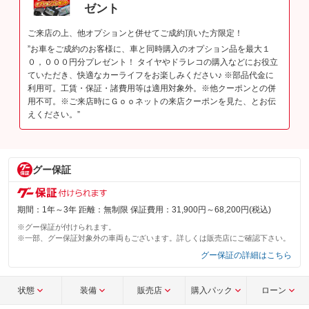
ゼント
ご来店の上、他オプションと併せてご成約頂いた方限定！
”お車をご成約のお客様に、車と同時購入のオプション品を最大１
０，０００円分プレゼント！ タイヤやドラレコの購入などにお役立
ていただき、快適なカーライフをお楽しみください♪ ※部品代金に
利用可。工賃・保証・諸費用等は適用対象外。※他クーポンとの併
用不可。※ご来店時にＧｏｏネットの来店クーポンを見た、とお伝
えください。”
グー保証
期間：1年～3年 距離：無制限 保証費用：31,900円～68,200円(税込)
※グー保証が付けられます。
※一部、グー保証対象外の車両もございます。詳しくは販売店にご確認下さい。
グー保証の詳細はこちら
状態
装備
販売店
購入パック
ローン