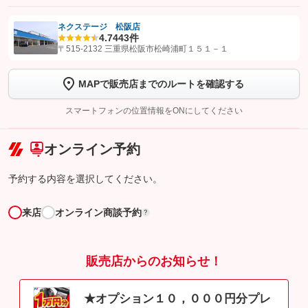
ネクステージ 松阪店
4.7
443件
【STEP1】
認証画面でグーネットを友だち追加してから「許可する」ボタンを押
〒515-2132 三重県松阪市松崎浦町１５１－１
します
MAPで販売店までのルートを確認する
【STEP2】
トーク画面で
ボタンをタップして問い合わせを
完了してください。
スマートフォンの位置情報をONにしてください
こちら
オンライン予約
予約する内容を選択してください。
来店
オンライン商談予約
?
販売店からのお知らせ！
★オプション１０，０００円分プレ