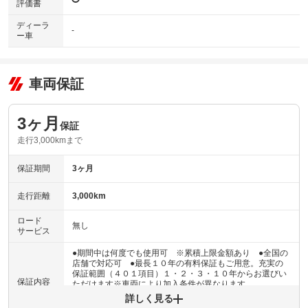
評価書
ディーラ
-
ー車
車両保証
3ヶ月
保証
走行3,000kmまで
保証期間
3ヶ月
走行距離
3,000km
ロード
無し
サービス
●期間中は何度でも使用可 ※累積上限金額あり ●全国の
店舗で対応可 ●最長１０年の有料保証もご用意。充実の
保証範囲（４０１項目）１・２・３・１０年からお選びい
保証内容
ただけます※車両により加入条件が異なります
詳しく見る