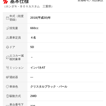
基本仕様
装備略号／用語解説
（ホンダＮ－ＢＯＸカスタム 三重県）
年式（初度
2018(平成30)年
登録）
排気量
660cc
乗車定員
４名
ドア
5D
エコカー減
－
税対象車
ミッション
インパネAT
過給器
―
車体色
クリスタルブラック・パール
駆動方式
2WD
車台番号下