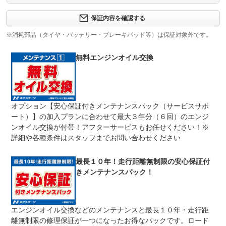
保証内容について問い合わせる
３ヶ月・３０００ｋｍ以内ならエンジン、トランスミッシ
保証内容を確認する
保証項目
ョン、ハイブリッド、ステアリング、ブレーキの各機構に
おける主要項目を無償修理（または交換）いたします。
※消耗部品（タイヤ・バッテリー・ブレーキパッド等）は保証対象外です。
修理回数
無制限
無料エンジンオイル交換
限度額無制限
期間中は何度でも修理可能！修理金額は車両本体価格の１
上限金額
００％までしっかり保証します。車両本体価格５０万円以
下の場合は５０万円まで保証します。
オプション【安心保証付きメンテナンスパック（サービスサポ
無し
ート）】の加入プランに合わせて最大３年分（６回）のエンジ
免責金
保証修理の対象となる場合は、お客様の費用負担は一切ご
ざいません。
ンオイル交換が付帯！アフターサービスもお任せください！※
詳細や各種条件はスタッフまでお問い合わせください
全国のネクステージで受付可能！ご遠方でネクステージに
保証修理
持ち込めないお客様も保証修理はお受け頂けます。詳細
受付先
は、スタッフまでお気軽にお尋ねください。
最長１０年！走行距離無制限の安心保証付
整備付 法定12ヶ月または法定24ヶ月点検整備付
きメンテナンスパック！
法定整備
※車検なし・車検整備付の場合は法定24ヶ月点検整備付
※商用車は6ヶ月または12ヶ月点検整備付
１．契約後～納車までに法定点検を実施致します。 ２．
法定整備
エンジンオイル交換などのメンテナンスと最長１０年・走行距
支払総額に整備代金を含んでおります。 ３．点検記録簿
について
が発行されます。
離無制限の修理保証が一つになったお得なパックです。ロード