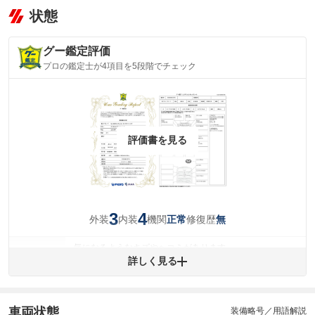
状態
グー鑑定評価
プロの鑑定士が4項目を5段階でチェック
評価書を見る
3
4
外装
内装
機関
修復歴
正常
無
気になるようなキズやヘコミがあります。
外装
詳しく見る
(車両外装)
キズ・へこみについて問い合わせる
内装
気になる汚れ等が、部分的にあります。
(内装状態)
車両状態
装備略号／用語解説