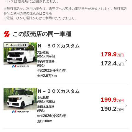
ドレスは販売店に公開されません。
※無料電話をご利用の場合は、販売店へお客様の電話番号が通知されます。無料電話
番号ご利用の際の注意点は
こちら
IP電話、ひかり電話からはご利用いただけません。
この販売店の同一車種
Ｎ－ＢＯＸカスタム
グーネットセレクト
支払総額
179.9
万円
(税込)(リ済込)
車両本体価格
172.4
万円
(税込)
2022(令和4)年
年式
2.6万km
走行
Ｎ－ＢＯＸカスタム
支払総額
199.9
万円
(税込)(リ済込)
車両本体価格
190.2
万円
(税込)
2026(令和8)年
年式
10km
走行