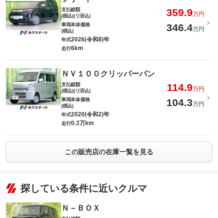
支払総額
359.9
万円
(税込)(リ済込)
車両本体価格
346.4
万円
(税込)
2026(令和8)年
年式
6km
走行
ＮＶ１００クリッパーバン
支払総額
114.9
万円
(税込)(リ済込)
車両本体価格
104.3
万円
(税込)
2020(令和2)年
年式
0.3万km
走行
この販売店の在庫一覧を見る
探している条件に近いクルマ
Ｎ－ＢＯＸ