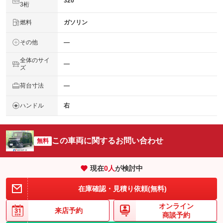
320
3桁
燃料
ガソリン
その他
―
全体のサイ
―
ズ
荷台寸法
―
ハンドル
右
この車両に関するお問い合わせ
無料
現在
0
人
が検討中
在庫確認・見積り依頼(無料)
オンライン
来店予約
商談予約