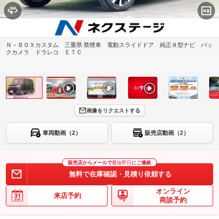
Ｎ－ＢＯＸカスタム 三重県 禁煙車 電動スライドドア 純正８型ナビ バッ
クカメラ ドラレコ ＥＴＣ
画像をリクエストする
車両動画（2）
販売店動画（2）
販売店からメールで
最短即日
にご連絡
無料で在庫確認・見積り依頼する
オンライン
来店予約
商談予約