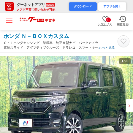
グーネットアプリ
RENEW
ダウンロード
アプリを開く
メアド不要で問い合わせ可能
0
お気に入り
閲覧履歴
ホンダ Ｎ－ＢＯＸカスタム
Ｇ・Ｌホンダセンシング 禁煙車 純正８型ナビ バックカメラ
電動スライド アダプティブクルーズ ドラレコ スマートキー
もっと見る
ＬＥＤヘッド ビルトインＥＴＣ 純正１４インチアルミ 車線逸
脱警報 オートライト オートエアコン（三重県）
1
/90