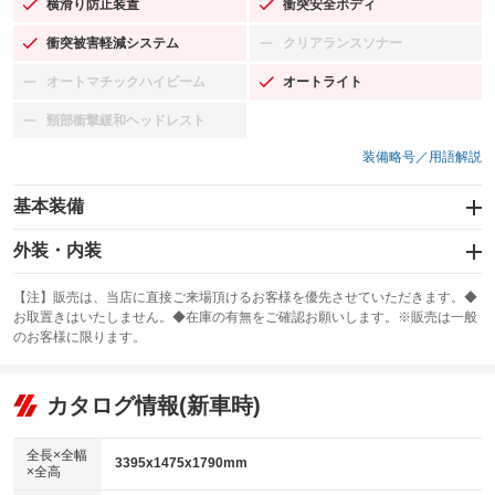
横滑り防止装置
衝突安全ボディ
：装備あり
：装備あり
衝突被害軽減システム
クリアランスソナー
：装備あり
：装備なし
オートマチックハイビーム
オートライト
：装備なし
：装備あり
頸部衝撃緩和ヘッドレスト
：装備なし
装備略号／用語解説
基本装備
エアバッグ：運転席/助手席/サイド
外装・内装
：装備あり
スライドドア：電動
カーナビ：SDナビ
：装備あり
：装備あり
【注】販売は、当店に直接ご来場頂けるお客様を優先させていただきます。◆
お取置きはいたしません。◆在庫の有無をご確認お願いします。※販売は一般
サンルーフ
ABS
TV：フルセグ
：装備なし
：装備あり
：装備あり
のお客様に限ります。
エアコン
Wエアコン
オーディオ：CDまたはCDチェンジャー／ミュージックプレイヤー接続
：装備あり
：装備なし
：装備あり
可／ミュージックサーバー
リフトアップ
パワーステアリング
カタログ情報(新車時)
：装備なし
：装備あり
ビジュアル：-／DVD再生
：装備あり
ダウンヒルアシストコントロール
：装備なし
アルミホイール：14インチ
全長×全幅
：装備あり
3395x1475x1790mm
×全高
パワーウィンドウ
盗難防止システム
：装備あり
：装備あり
革シート
ハーフレザーシート