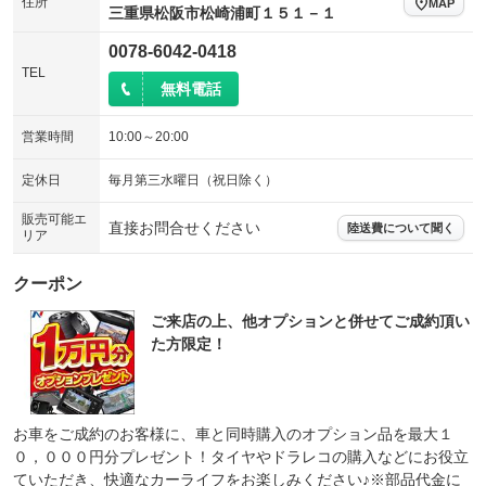
住所
MAP
三重県松阪市松崎浦町１５１－１
0078-6042-0418
TEL
無料電話
営業時間
10:00～20:00
定休日
毎月第三水曜日（祝日除く）
販売可能エ
直接お問合せください
陸送費について聞く
リア
クーポン
ご来店の上、他オプションと併せてご成約頂い
た方限定！
お車をご成約のお客様に、車と同時購入のオプション品を最大１
０，０００円分プレゼント！タイヤやドラレコの購入などにお役立
ていただき、快適なカーライフをお楽しみください♪※部品代金に