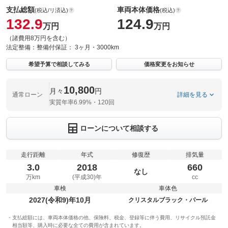
支払総額
車両本体価格
(税込/リ済込)
(税込)
132.9
124.9
万円
万円
（諸費用8万円を含む）
法定整備：
整備付
保証：
3ヶ月・3000km
希望予算で相談してみる
価格変更をお知らせ
10,800
月々
円
通常ローン
詳細を見る
実質年率6.99%・120回
ローンについて相談する
走行距離
年式
修復歴
排気量
3.0
2018
660
なし
万km
(平成30)年
cc
車検
車体色
2027(令和9)年10月
クリスタルブラック・パール
支払総額には、車両本体価格の他、保険料、税金、登録等に伴う費用、リサイクル預託金
相当額等、購入時に必要な全ての費用が含まれています。