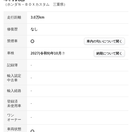
主要機関に不具合はありません。
機関
（ホンダＮ－ＢＯＸカスタム 三重県）
詳細は鑑定書をご確認ください。
修復歴
走行距離
3.0万km
※グー鑑定は保証サービスではございません。購入時は必ず現車をご確認
修復歴
なし
下さい。
※実際にお渡しするコンディションチェックシートにつきましては、形式
禁煙車
車内の匂いについて聞く
および表示項目が異なる場合がございます。
※グー鑑定の評価はあくまでも記載している鑑定日の鑑定結果となりま
車検
2027(令和9)年10月
す。車両情報等の詳細は各販売店へお問い合わせ下さい。
納期について聞く
?
記録簿
-
輸入認定
-
中古車
輸入経路
-
登録済
-
未使用車
ワン
-
オーナー
車両状態