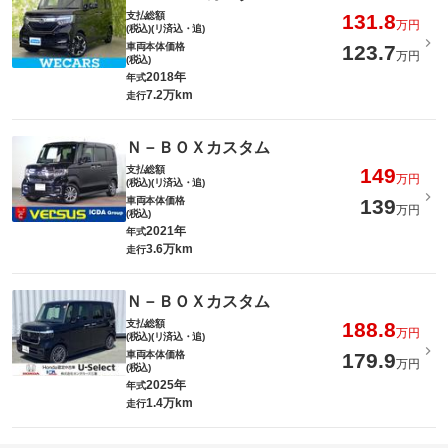
支払総額
131.8
万円
(税込)(リ済込・追)
車両本体価格
123.7
万円
(税込)
2018年
年式
7.2万km
走行
Ｎ－ＢＯＸカスタム
支払総額
149
万円
(税込)(リ済込・追)
車両本体価格
139
万円
(税込)
2021年
年式
3.6万km
走行
Ｎ－ＢＯＸカスタム
支払総額
188.8
万円
(税込)(リ済込・追)
車両本体価格
179.9
万円
(税込)
2025年
年式
1.4万km
走行