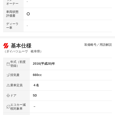
-
オーナー
車両状態
評価書
ディーラ
-
ー車
基本仕様
装備略号／用語解説
（ダイハツムーヴ 岐阜県）
年式（初度
2016(平成28)年
登録）
排気量
660cc
乗車定員
４名
ドア
5D
エコカー減
－
税対象車