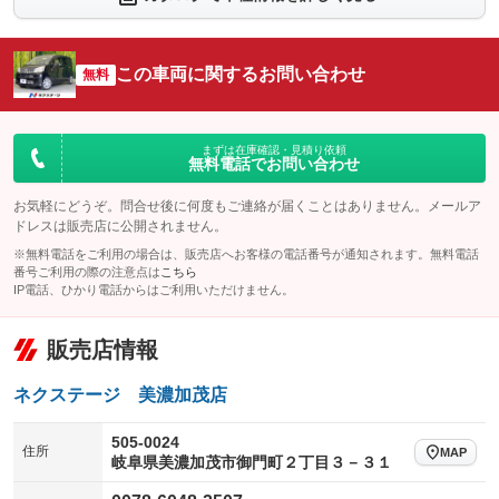
シートエアコン
全周囲カメラ
：装備なし
：装備なし
サイドカメラ
ルーフレール
この車両に関するお問い合わせ
：装備なし
無料
：装備なし
エアサスペンション
ヘッドライトウォッシャー
：装備なし
：装備なし
装備略号／用語解説
まずは在庫確認・見積り依頼
無料電話でお問い合わせ
お気軽にどうぞ。問合せ後に何度もご連絡が届くことはありません。メールア
ドレスは販売店に公開されません。
※無料電話をご利用の場合は、販売店へお客様の電話番号が通知されます。無料電話
番号ご利用の際の注意点は
こちら
IP電話、ひかり電話からはご利用いただけません。
販売店情報
ネクステージ 美濃加茂店
505-0024
住所
MAP
岐阜県美濃加茂市御門町２丁目３－３１