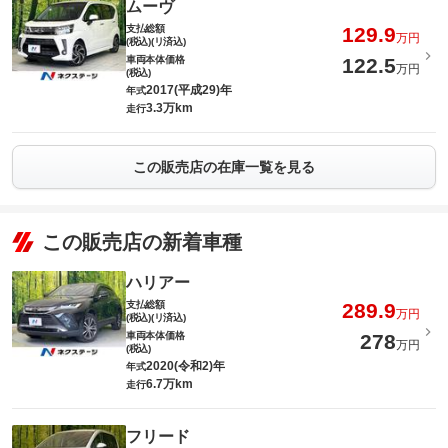
ムーヴ
支払総額
129.9
万円
(税込)(リ済込)
車両本体価格
122.5
万円
(税込)
2017(平成29)年
年式
3.3万km
走行
この販売店の在庫一覧を見る
この販売店の新着車種
ハリアー
支払総額
289.9
万円
(税込)(リ済込)
車両本体価格
278
万円
(税込)
2020(令和2)年
年式
6.7万km
走行
フリード