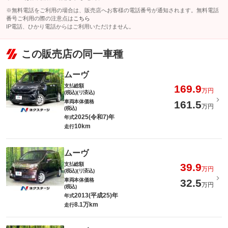
※無料電話をご利用の場合は、販売店へお客様の電話番号が通知されます。無料電話
番号ご利用の際の注意点は
こちら
IP電話、ひかり電話からはご利用いただけません。
この販売店の同一車種
ムーヴ
支払総額
169.9
万円
(税込)(リ済込)
車両本体価格
161.5
万円
(税込)
2025(令和7)年
年式
10km
走行
ムーヴ
支払総額
39.9
万円
(税込)(リ済込)
車両本体価格
32.5
万円
(税込)
2013(平成25)年
年式
8.1万km
走行