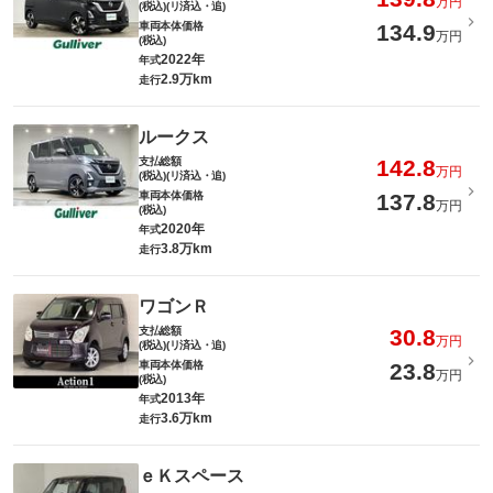
万円
(税込)(リ済込・追)
車両本体価格
134.9
万円
(税込)
2022年
年式
2.9万km
走行
ルークス
支払総額
142.8
万円
(税込)(リ済込・追)
車両本体価格
137.8
万円
(税込)
2020年
年式
3.8万km
走行
ワゴンＲ
支払総額
30.8
万円
(税込)(リ済込・追)
車両本体価格
23.8
万円
(税込)
2013年
年式
3.6万km
走行
ｅＫスペース