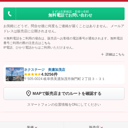
まずは在庫確認・見積り依頼
無料電話でお問い合わせ
お気軽にどうぞ。問合せ後に何度もご連絡が届くことはありません。 メールア
ドレスは販売店に公開されません。
※無料電話をご利用の場合は、販売店へお客様の電話番号が通知されます。無料電話
番号ご利用の際の注意点は
こちら
IP電話、ひかり電話からはご利用いただけません。
詳細はこちら
ネクステージ 美濃加茂店
4.9
256件
【STEP1】
認証画面でグーネットを友だち追加してから「許可する」ボタンを押
〒505-0024 岐阜県美濃加茂市御門町２丁目３－３１
します
MAPで販売店までのルートを確認する
【STEP2】
トーク画面で
ボタンをタップして問い合わせを
完了してください。
スマートフォンの位置情報をONにしてください
こちら
装備
販売店