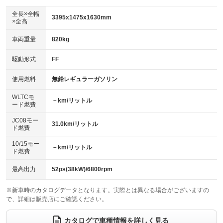
ダウンヒルアシストコントロール
アルミホイール
：装備なし
：装備なし
全長×全幅
3395x1475x1630mm
×全高
パワーウィンドウ
盗難防止システム
革シート
ハーフレザーシート
：装備あり
：装備あり
：装備なし
：装備なし
車両重量
820kg
アイドリングストップ
ドライブレコーダー
キーレス
LEDヘッドランプ
：装備あり
：装備なし
：装備あり
：装備なし
USB入力端子
Bluetooth接続
駆動形式
FF
HID(キセノンライト)
ポータブルナビ
：装備なし
：装備なし
：装備なし
：装備なし
100V電源
クリーンディーゼル
バックカメラ
ETC
使用燃料
無鉛レギュラーガソリン
：装備なし
：装備なし
：装備なし
：装備あり
センターデフロック
エアロ
スマートキー
：装備なし
WLTCモ
：装備なし
：装備なし
－km/リットル
ード燃費
レンタカーアップ
展示・試乗車
ローダウン
ランフラットタイヤ
：装備なし
：装備なし
：装備なし
：装備なし
JC08モー
31.0km/リットル
ド燃費
電動格納ミラー
パワーシート
3列シート
：装備あり
：装備なし
：装備なし
10/15モー
装備略号／用語解説
－km/リットル
ベンチシート
フルフラットシート
ド燃費
：装備あり
：装備なし
チップアップシート
オットマン
：装備なし
：装備なし
最高出力
52ps(38kW)/6800rpm
電動格納サードシート
シートヒーター
：装備なし
：装備なし
※新車時のカタログデータとなります。実際とは異なる場合がございますの
で、詳細は販売店にご確認ください。
ウォークスルー
後席モニター
：装備なし
：装備なし
電動リアゲート
フロントカメラ
カタログで車種情報を詳しく見る
：装備なし
：装備なし