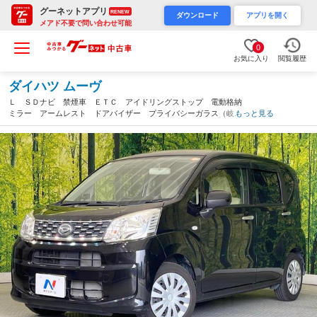
グーネットアプリ
RENEW
ダウンロード
アプリを開く
メアド不要で問い合わせ可能
0
お気に入り
閲覧履歴
ダイハツ ムーヴ
Ｌ ＳＤナビ 禁煙車 ＥＴＣ アイドリングストップ 電動格納
ミラー アームレスト ドアバイザー プライバシーガラス（岐阜
もっと見る
県）