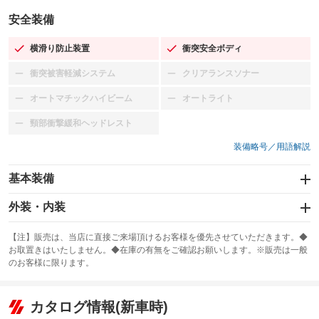
安全装備
横滑り防止装置
衝突安全ボディ
：装備あり
：装備あり
衝突被害軽減システム
クリアランスソナー
：装備なし
：装備なし
オートマチックハイビーム
オートライト
：装備なし
：装備なし
頸部衝撃緩和ヘッドレスト
：装備なし
装備略号／用語解説
基本装備
エアバッグ：運転席/助手席
外装・内装
：装備あり
スライドドア
カーナビ：SDナビ
：装備なし
：装備あり
【注】販売は、当店に直接ご来場頂けるお客様を優先させていただきます。◆
お取置きはいたしません。◆在庫の有無をご確認お願いします。※販売は一般
サンルーフ
ABS
TV：ワンセグ
：装備なし
：装備あり
：装備あり
のお客様に限ります。
エアコン
Wエアコン
オーディオ：CDまたはCDチェンジャー／ミュージックサーバー
：装備あり
：装備なし
：装備あり
リフトアップ
パワーステアリング
カタログ情報(新車時)
ビジュアル
：装備なし
：装備あり
：装備なし