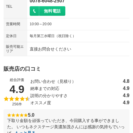
0078-6048-2507
TEL
無料電話
営業時間
10:00～20:00
定休日
毎月第三水曜日（祝日除く）
販売可能エ
直接お問合せください
リア
販売店の口コミ
総合評価
4.8
お問い合わせ（見積り）
（5点満点中）
4.9
4.9
納車までの対応
4.9
説明の分かりやすさ
4.9
オススメ度
256件
5.0
下取り金額を頑張っていただき、今回購入する事ができまし
た。 いつもネクステージ美濃加茂さんには感謝の気持ちでいっ