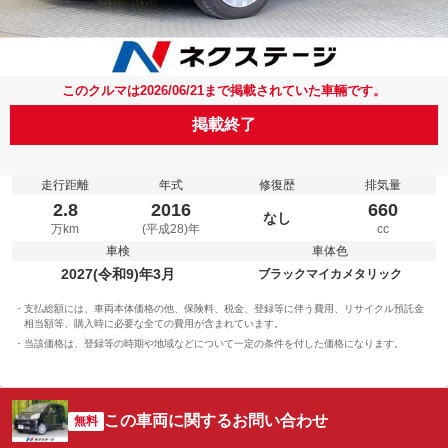
このクルマは2026/06/21まで掲載されていた車輛です。
掲載終了
走行距離
年式
修復歴
排気量
2.8
2016
660
なし
万km
(平成28)年
cc
車検
車体色
2027(令和9)年3月
ブラックマイカメタリック
支払総額には、車両本体価格の他、保険料、税金、登録等に伴う費用、リサイクル預託金
相当額等、購入時に必要な全ての費用が含まれています。
当該価格は、登録等の時期や地域などについて一定の条件を付した価格になります。
この車両に関するお問い合わせ
無料