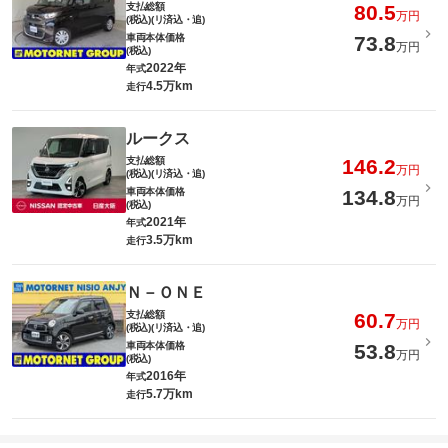
支払総額
80.5
万円
(税込)(リ済込・追)
車両本体価格
73.8
万円
(税込)
2022年
年式
4.5万km
走行
ルークス
支払総額
146.2
万円
(税込)(リ済込・追)
車両本体価格
134.8
万円
(税込)
2021年
年式
3.5万km
走行
Ｎ－ＯＮＥ
支払総額
60.7
万円
(税込)(リ済込・追)
車両本体価格
53.8
万円
(税込)
2016年
年式
5.7万km
走行