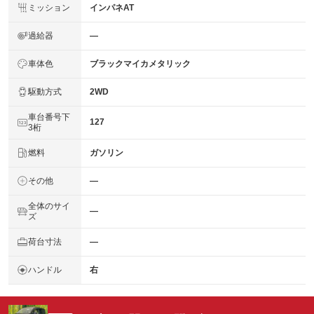
ミッション
インパネAT
過給器
―
車体色
ブラックマイカメタリック
駆動方式
2WD
車台番号下
127
3桁
燃料
ガソリン
その他
―
全体のサイ
―
ズ
荷台寸法
―
ハンドル
右