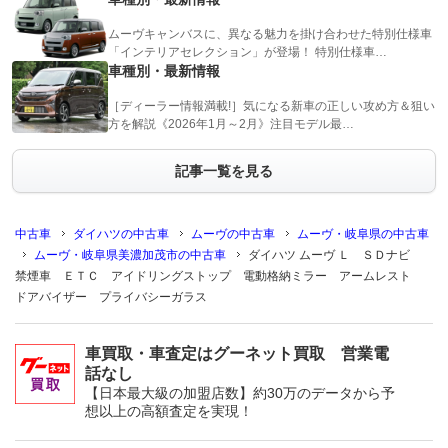
ムーヴキャンバスに、異なる魅力を掛け合わせた特別仕様車
「インテリアセレクション」が登場！ 特別仕様車…
車種別・最新情報
［ディーラー情報満載!］気になる新車の正しい攻め方＆狙い
方を解説《2026年1月～2月》注目モデル最…
記事一覧を見る
中古車
ダイハツの中古車
ムーヴの中古車
ムーヴ・岐阜県の中古車
ムーヴ・岐阜県美濃加茂市の中古車
ダイハツ ムーヴ Ｌ ＳＤナビ
禁煙車 ＥＴＣ アイドリングストップ 電動格納ミラー アームレスト
ドアバイザー プライバシーガラス
車買取・車査定はグーネット買取 営業電
話なし
【日本最大級の加盟店数】約30万のデータから予
想以上の高額査定を実現！