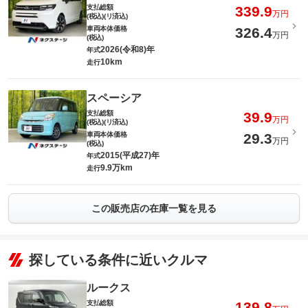
支払総額
339.9
万円
(税込)(リ済込)
車両本体価格
326.4
万円
(税込)
2026(令和8)年
年式
10km
走行
スペーシア
支払総額
39.9
万円
(税込)(リ済込)
車両本体価格
29.3
万円
(税込)
2015(平成27)年
年式
9.9万km
走行
この販売店の在庫一覧を見る
探している条件に近いクルマ
ルークス
支払総額
139.8