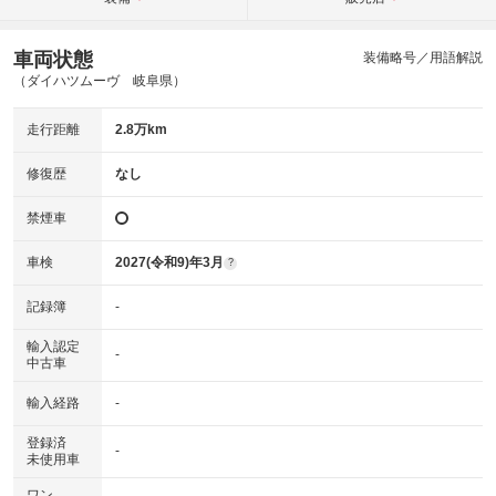
車両状態
装備略号／用語解説
（ダイハツムーヴ 岐阜県）
走行距離
2.8万km
修復歴
なし
禁煙車
車検
2027(令和9)年3月
?
記録簿
-
輸入認定
-
中古車
輸入経路
-
登録済
-
未使用車
ワン