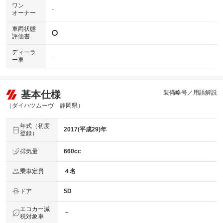
ワン
-
オーナー
車両状態
評価書
ディーラ
-
ー車
基本仕様
装備略号／用語解説
（ダイハツムーヴ 静岡県）
年式（初度
2017(平成29)年
登録）
排気量
660cc
乗車定員
４名
ドア
5D
エコカー減
－
税対象車