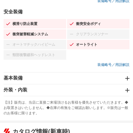
装備略号／用語解説
安全装備
横滑り防止装置
衝突安全ボディ
：装備あり
：装備あり
衝突被害軽減システム
クリアランスソナー
：装備あり
：装備なし
オートマチックハイビーム
オートライト
：装備なし
：装備あり
頸部衝撃緩和ヘッドレスト
：装備なし
装備略号／用語解説
基本装備
エアバッグ：運転席/助手席
外装・内装
：装備あり
スライドドア
カーナビ：HDDナビ
：装備なし
：装備あり
【注】販売は、当店に直接ご来場頂けるお客様を優先させていただきます。◆
お取置きはいたしません。◆在庫の有無をご確認お願いします。※販売は一般
サンルーフ
ABS
TV：フルセグ
：装備なし
：装備あり
：装備あり
のお客様に限ります。
エアコン
Wエアコン
オーディオ：CDまたはCDチェンジャー／ミュージックプレイヤー接続
：装備あり
：装備なし
：装備あり
可／ミュージックサーバー
リフトアップ
パワーステアリング
カタログ情報(新車時)
：装備なし
：装備あり