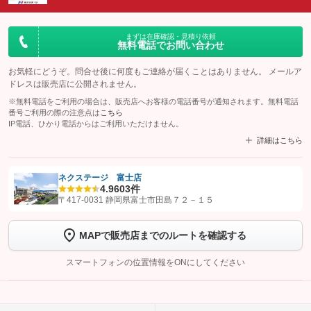
まずは在庫確認・見積り依頼
無料電話でお問い合わせ
お気軽にどうぞ。問合せ後に何度もご連絡が届くことはありません。 メールア
ドレスは販売店に公開されません。
※無料電話をご利用の場合は、販売店へお客様の電話番号が通知されます。無料電話
番号ご利用の際の注意点は
こちら
IP電話、ひかり電話からはご利用いただけません。
詳細はこちら
ネクステージ 富士店
4.9
603件
【STEP1】
認証画面でグーネットを友だち追加してから「許可する」ボタンを押
〒417-0031 静岡県富士市田島７２－１５
します
MAPで販売店までのルートを確認する
【STEP2】
トーク画面で
ボタンをタップして問い合わせを
完了してください。
スマートフォンの位置情報をONにしてください
こちら