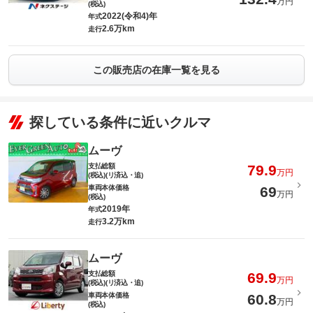
万円
(税込)
2022(令和4)年
年式
2.6万km
走行
この販売店の在庫一覧を見る
探している条件に近いクルマ
ムーヴ
支払総額
79.9
万円
(税込)(リ済込・追)
車両本体価格
69
万円
(税込)
2019年
年式
3.2万km
走行
ムーヴ
支払総額
69.9
万円
(税込)(リ済込・追)
車両本体価格
60.8
万円
(税込)