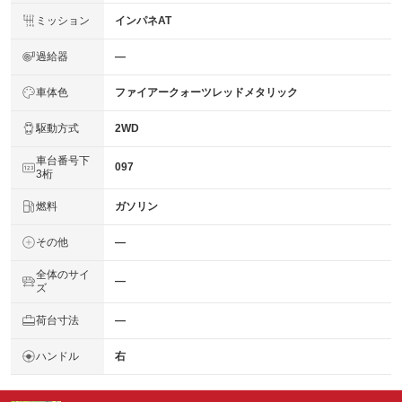
ミッション
インパネAT
過給器
―
車体色
ファイアークォーツレッドメタリック
駆動方式
2WD
車台番号下
097
3桁
燃料
ガソリン
その他
―
全体のサイ
―
ズ
荷台寸法
―
ハンドル
右