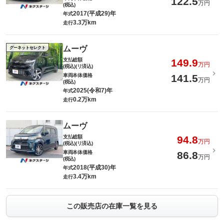
122.5
万円
(税込)
2017(平成29)年
年式
3.3万km
走行
ムーヴ
グーネットセレクト
支払総額
149.9
万円
(税込)(リ済込)
車両本体価格
141.5
万円
(税込)
2025(令和7)年
年式
0.2万km
走行
ムーヴ
支払総額
94.8
万円
(税込)(リ済込)
車両本体価格
86.8
万円
(税込)
2018(平成30)年
年式
3.4万km
走行
この販売店の在庫一覧を見る