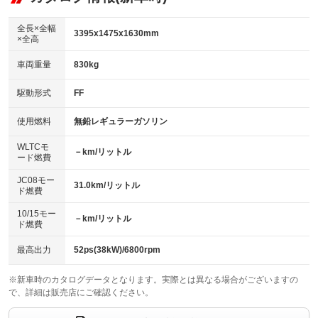
ビジュアル：-／DVD再生
：装備あり
ダウンヒルアシストコントロール
：装備なし
アルミホイール：14インチ
全長×全幅
：装備あり
3395x1475x1630mm
×全高
パワーウィンドウ
盗難防止システム
：装備あり
：装備あり
革シート
ハーフレザーシート
：装備なし
：装備なし
車両重量
830kg
アイドリングストップ
ドライブレコーダー
：装備あり
：装備なし
キーレス
LEDヘッドランプ
：装備あり
：装備あり
USB入力端子
Bluetooth接続
駆動形式
FF
：装備なし
：装備なし
HID(キセノンライト)
ポータブルナビ
：装備なし
：装備なし
100V電源
クリーンディーゼル
使用燃料
無鉛レギュラーガソリン
：装備なし
：装備なし
バックカメラ
ETC
：装備あり
：装備あり
センターデフロック
：装備なし
WLTCモ
エアロ
スマートキー
－km/リットル
：装備なし
：装備あり
ード燃費
レンタカーアップ
展示・試乗車
：装備なし
：装備なし
ローダウン
ランフラットタイヤ
：装備なし
：装備なし
JC08モー
31.0km/リットル
ド燃費
電動格納ミラー
：装備あり
パワーシート
3列シート
：装備なし
：装備なし
10/15モー
装備略号／用語解説
－km/リットル
ド燃費
ベンチシート
フルフラットシート
：装備あり
：装備なし
チップアップシート
オットマン
最高出力
52ps(38kW)/6800rpm
：装備なし
：装備なし
電動格納サードシート
シートヒーター
：装備なし
：装備なし
※新車時のカタログデータとなります。実際とは異なる場合がございますの
で、詳細は販売店にご確認ください。
ウォークスルー
後席モニター
：装備なし
：装備あり