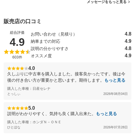
メッセージをもっと見る
販売店の口コミ
総合評価
4.8
お問い合わせ（見積り）
（5点満点中）
4.9
4.9
納車までの対応
4.8
説明の分かりやすさ
4.9
オススメ度
603件
4.0
久しぶりに中古車を購入しました。接客良かったです。後は今
後の付き合い方が重要かと思います。期待します。
もっと見る
購入した車種：日産セレナ
とっしぃ
2026年08月04日
5.0
説明がわかりやすく、気持ち良く購入出来た。
もっと見る
購入した車種：ホンダＮ－ＯＮＥ
ひとほな
2026年07月28日