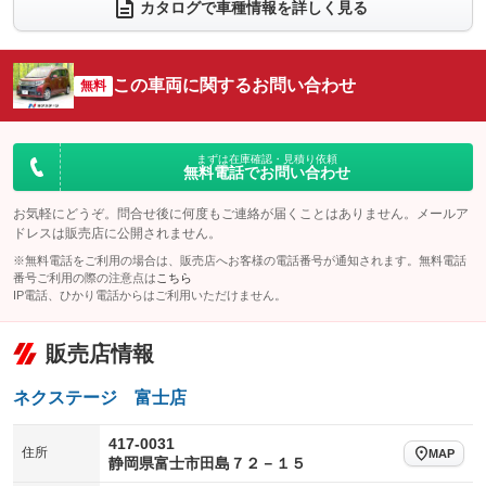
カタログで車種情報を詳しく見る
電動リアゲート
フロントカメラ
：装備なし
：装備なし
シートエアコン
全周囲カメラ
：装備なし
：装備なし
この車両に関するお問い合わせ
サイドカメラ
無料
ルーフレール
：装備なし
：装備なし
エアサスペンション
ヘッドライトウォッシャー
：装備なし
：装備なし
装備略号／用語解説
まずは在庫確認・見積り依頼
無料電話でお問い合わせ
お気軽にどうぞ。問合せ後に何度もご連絡が届くことはありません。メールア
ドレスは販売店に公開されません。
※無料電話をご利用の場合は、販売店へお客様の電話番号が通知されます。無料電話
番号ご利用の際の注意点は
こちら
IP電話、ひかり電話からはご利用いただけません。
販売店情報
ネクステージ 富士店
417-0031
住所
MAP
静岡県富士市田島７２－１５