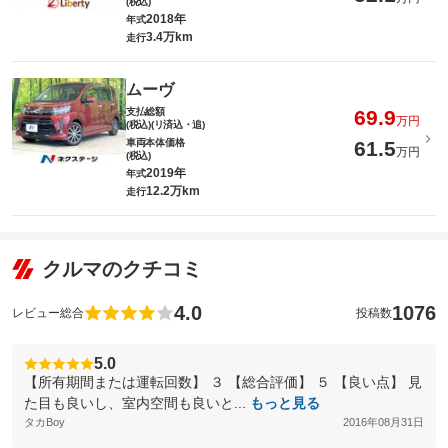
(税込)
2018年
年式
3.4万km
走行
ムーヴ
支払総額
69.9
万円
(税込)(リ済込・追)
車両本体価格
61.5
万円
(税込)
2019年
年式
12.2万km
走行
クルマのクチコミ
4.0
1076
レビュー総合
投稿数
5.0
【所有期間または運転回数】 ３ 【総合評価】 ５ 【良い点】 見
た目も良いし、室内空間も良いと...
もっと見る
タカBoy
2016年08月31日