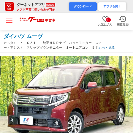
グーネットアプリ
RENEW
ダウンロード
アプリを開く
メアド不要で問い合わせ可能
0
お気に入り
閲覧履歴
ダイハツ ムーヴ
カスタム Ｘ ＳＡＩＩ 純正ＨＤＤナビ バックモニター スマ
ートアシスト フリップダウンモニター オートエアコン ＥＴ
もっと見る
Ｃ ＬＥＤヘッド フォグ シートリフター 電動格納ミラー ス
マートキー アイドリングストップ（静岡県）