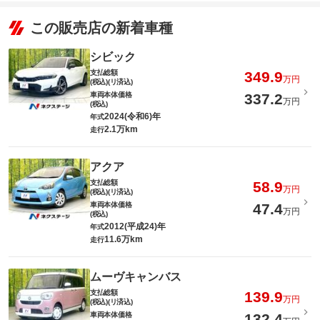
この販売店の新着車種
シビック
支払総額
349.9
万円
(税込)(リ済込)
車両本体価格
337.2
万円
(税込)
2024(令和6)年
年式
2.1万km
走行
アクア
支払総額
58.9
万円
(税込)(リ済込)
車両本体価格
47.4
万円
(税込)
2012(平成24)年
年式
11.6万km
走行
ムーヴキャンバス
支払総額
139.9
万円
(税込)(リ済込)
車両本体価格
132.4