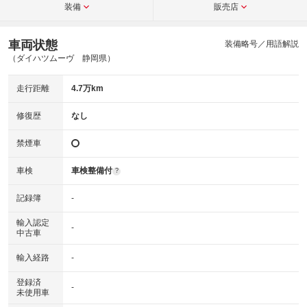
装備
販売店
車両状態
装備略号／用語解説
（ダイハツムーヴ 静岡県）
走行距離
4.7万km
修復歴
なし
禁煙車
車検
車検整備付
?
記録簿
-
輸入認定
-
中古車
輸入経路
-
登録済
-
未使用車