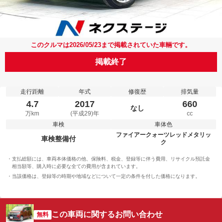
このクルマは2026/05/23まで掲載されていた車輛です。
掲載終了
走行距離
年式
修復歴
排気量
4.7
2017
660
なし
万km
(平成29)年
cc
車検
車体色
ファイアークォーツレッドメタリッ
車検整備付
ク
支払総額には、車両本体価格の他、保険料、税金、登録等に伴う費用、リサイクル預託金
相当額等、購入時に必要な全ての費用が含まれています。
当該価格は、登録等の時期や地域などについて一定の条件を付した価格になります。
この車両に関するお問い合わせ
無料