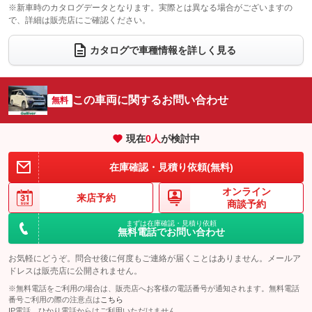
：装備なし
：装備なし
※新車時のカタログデータとなります。実際とは異なる場合がございますの
で、詳細は販売店にご確認ください。
ウォークスルー
後席モニター
：装備なし
：装備なし
電動リアゲート
フロントカメラ
カタログで車種情報を詳しく見る
：装備あり
：装備なし
シートエアコン
全周囲カメラ
：装備なし
：装備なし
サイドカメラ
ルーフレール
この車両に関するお問い合わせ
：装備なし
無料
：装備なし
エアサスペンション
ヘッドライトウォッシャー
：装備なし
：装備なし
現在
0
人
が検討中
装備略号／用語解説
在庫確認・見積り依頼(無料)
オンライン
来店予約
商談予約
まずは在庫確認・見積り依頼
無料電話でお問い合わせ
お気軽にどうぞ。問合せ後に何度もご連絡が届くことはありません。メールア
ドレスは販売店に公開されません。
※無料電話をご利用の場合は、販売店へお客様の電話番号が通知されます。無料電話
番号ご利用の際の注意点は
こちら
IP電話、ひかり電話からはご利用いただけません。