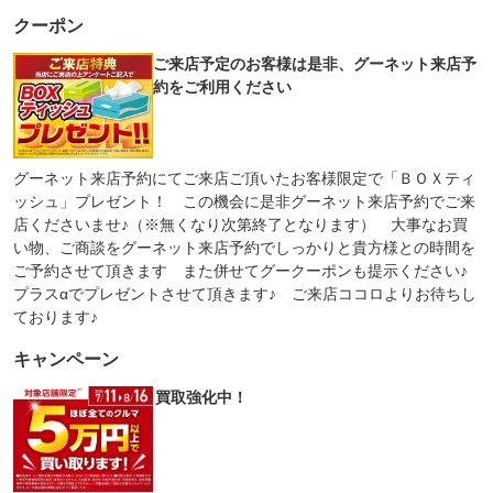
クーポン
ご来店予定のお客様は是非、グーネット来店予
約をご利用ください
グーネット来店予約にてご来店ご頂いたお客様限定で「ＢＯＸティ
ッシュ」プレゼント！ この機会に是非グーネット来店予約でご来
店くださいませ♪（※無くなり次第終了となります） 大事なお買
い物、ご商談をグーネット来店予約でしっかりと貴方様との時間を
ご予約させて頂きます また併せてグークーポンも提示ください♪
プラスαでプレゼントさせて頂きます♪ ご来店ココロよりお待ちし
ております♪
キャンペーン
買取強化中！