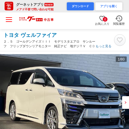
グーネットアプリ
RENEW
ダウンロード
アプリを開く
メアド不要で問い合わせ可能
0
お気に入り
閲覧履歴
トヨタ ヴェルファイア
２．５ ゴールデンアイズＩＩＩ モデリスタエアロ サンルー
フ フリップダウンリアモニター 純正ナビ 地デジＴＶ ＣＤ
もっと見る
ＤＶＤ Ｂｌｕｅｔｏｏｔｈ モデリスタマフラー シグネチャー
イルミ デジタルインナーミラー ２．０ＥＴＣ（静岡県）
1
/80