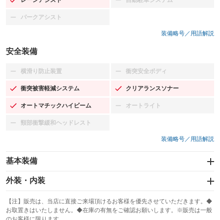
：装備あり
：装備なし
パークアシスト
：装備なし
装備略号／用語解説
安全装備
横滑り防止装置
衝突安全ボディ
：装備なし
：装備なし
衝突被害軽減システム
クリアランスソナー
：装備あり
：装備あり
オートマチックハイビーム
オートライト
：装備あり
：装備なし
頸部衝撃緩和ヘッドレスト
：装備なし
装備略号／用語解説
基本装備
エアバッグ：運転席/助手席
外装・内装
：装備あり
スライドドア：両面電動
カーナビ：メモリーナビ他
：装備あり
：装備あり
【注】販売は、当店に直接ご来場頂けるお客様を優先させていただきます。◆
お取置きはいたしません。◆在庫の有無をご確認お願いします。※販売は一般
サンルーフ
ABS
TV：フルセグ
：装備あり
：装備あり
：装備あり
のお客様に限ります。