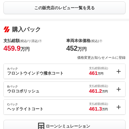
この販売店のレビュー一覧を見る
購入パック
支払総額
車両本体価格
(税込/リ済込)
(税込)
459.9
452
万円
万円
価格変更お知らせメールに登録
支払総額(税込)
Aパック
461
フロントウインドウ撥水コート
万円
内：オプシ
1.1
ョン価格
支払総額(税込)
Bパック
万円
461.2
(税込)
ウロコポリッシュ
万円
車両本体価
452
万円
内：オプシ
格
1.3
ョン価格
支払総額(税込)
Cパック
万円
461.3
(税込)
ヘッドライトコート
万円
車両本体価
452
万円
内：オプシ
格
1.4
ョン価格
万円
ローンシミュレーション
(税込)