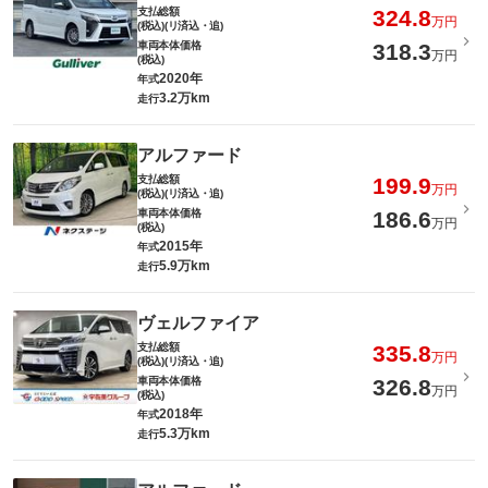
支払総額
324.8
万円
(税込)(リ済込・追)
車両本体価格
318.3
万円
(税込)
2020年
年式
3.2万km
走行
アルファード
支払総額
199.9
万円
(税込)(リ済込・追)
車両本体価格
186.6
万円
(税込)
2015年
年式
5.9万km
走行
ヴェルファイア
支払総額
335.8
万円
(税込)(リ済込・追)
車両本体価格
326.8
万円
(税込)
2018年
年式
5.3万km
走行