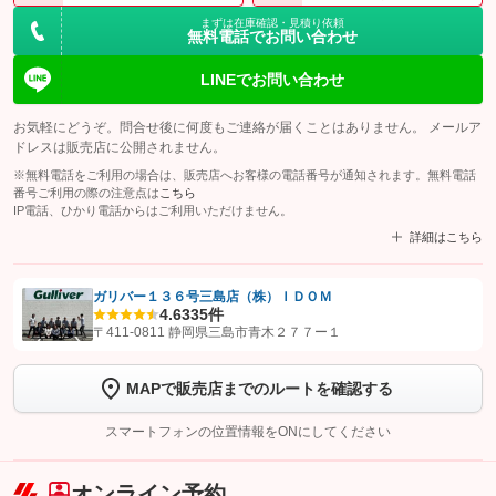
まずは在庫確認・見積り依頼
無料電話でお問い合わせ
LINEでお問い合わせ
お気軽にどうぞ。問合せ後に何度もご連絡が届くことはありません。 メールア
ドレスは販売店に公開されません。
※無料電話をご利用の場合は、販売店へお客様の電話番号が通知されます。無料電話
番号ご利用の際の注意点は
こちら
IP電話、ひかり電話からはご利用いただけません。
詳細はこちら
ガリバー１３６号三島店（株）ＩＤＯＭ
4.6
335件
【STEP1】
認証画面でグーネットを友だち追加してから「許可する」ボタンを押
〒411-0811 静岡県三島市青木２７７ー１
します
MAPで販売店までのルートを確認する
【STEP2】
トーク画面で
ボタンをタップして問い合わせを
完了してください。
スマートフォンの位置情報をONにしてください
こちら
オンライン予約