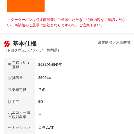
※グークーポンは必ず商談前にご呈示いただき、特典内容をご確認くださ
い。商談後のご呈示は無効となりますので、ご注意下さい。
基本仕様
装備略号／用語解説
（トヨタヴェルファイア 静岡県）
年式（初度
2022(令和4)年
登録）
排気量
2500cc
乗車定員
７名
ドア
5D
エコカー減
－
税対象車
ミッション
コラムAT