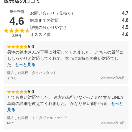
販売店の口コミ
総合評価
4.7
お問い合わせ（見積り）
（5点満点中）
4.6
4.6
納車までの対応
4.5
説明の分かりやすさ
4.6
オススメ度
335件
5.0
男性の鈴木さんが丁寧に対応してくれました。 こちらの質問に
もしっかりと対応してくれて、本当に気持ちの良い対応でし
た...
もっと見る
購入した車種：ダイハツタント
ようじ
2026年02月26日
5.0
とても良い対応でした。 遠方の為行けなかったのですがLINEで
車両の詳細を教えてくれました。 かなり良い御担当者...
もっと
見る
購入した車種：トヨタヴェルファイア
MTY
2025年02月18日