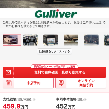
当店以外で購入される場合は別途費用が発生します。 販売はご来場いただける
一般のお客様を優先させて頂きます。
画像をリクエストする
販売店からメールで
最短即日
にご連絡
無料で在庫確認・見積り依頼する
オンライン
来店予約
商談予約
支払総額
車両本体価格
(税込/リ済込)
(税込)
459.9
452
万円
万円