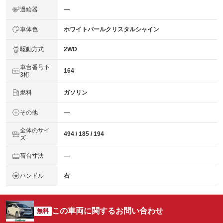
過給器
―
車体色
ホワイトパールクリスタルシャイン
駆動方式
2WD
車台番号下
164
3桁
燃料
ガソリン
その他
―
全体のサイ
494 / 185 / 194
ズ
荷台寸法
―
ハンドル
右
この車両に関するお問い合わせ
無料