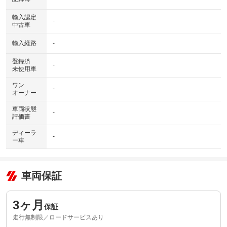
輸入認定
-
中古車
輸入経路
-
登録済
-
未使用車
ワン
-
オーナー
車両状態
-
評価書
ディーラ
-
ー車
車両保証
3ヶ月
保証
走行無制限／ロードサービスあり