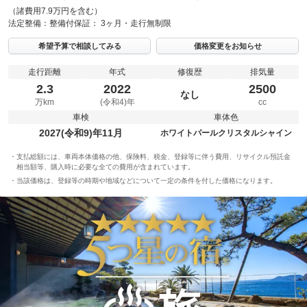
（諸費用7.9万円を含む）
法定整備：
整備付
保証：
3ヶ月・走行無制限
希望予算で相談してみる
価格変更をお知らせ
走行距離
年式
修復歴
排気量
2.3
2022
2500
なし
万km
(令和4)年
cc
車検
車体色
2027(令和9)年11月
ホワイトパールクリスタルシャイン
支払総額には、車両本体価格の他、保険料、税金、登録等に伴う費用、リサイクル預託金
相当額等、購入時に必要な全ての費用が含まれています。
当該価格は、登録等の時期や地域などについて一定の条件を付した価格になります。