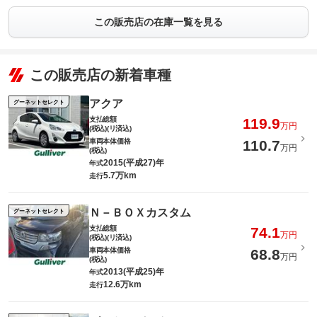
この販売店の在庫一覧を見る
この販売店の新着車種
アクア
グーネットセレクト
支払総額
119.9
万円
(税込)(リ済込)
車両本体価格
110.7
万円
(税込)
2015(平成27)年
年式
5.7万km
走行
Ｎ－ＢＯＸカスタム
グーネットセレクト
支払総額
74.1
万円
(税込)(リ済込)
車両本体価格
68.8
万円
(税込)
2013(平成25)年
年式
12.6万km
走行