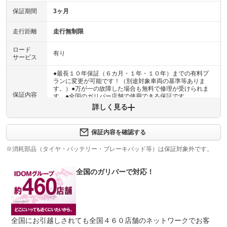
保証期間
3ヶ月
走行距離
走行無制限
ロード
有り
サービス
●最長１０年保証（６カ月・１年・１０年）までの有料プ
ランに変更が可能です！（別途対象車両の基準等ありま
す。）●万が一の故障した場合も無料で修理が受けられま
保証内容
す。●全国のガリバー店舗で使用できる保証です。
詳しく見る
保証内容について問い合わせる
計11項目
保証内容を確認する
１エンジン機構 ２動力伝達機構 ３ブレーキ機構 ４ス
保証項目
テアリング機構 ５前後アクスル機構 ６電子制御機構
※消耗部品（タイヤ・バッテリー・ブレーキパッド等）は保証対象外です。
７エアコン機構 ８車外装備品 ９車内装備品 １０乗員
保護機構 １１ハイブリッド機構
全国のガリバーで対応！
修理回数
無制限
車両本体価格
●期間内の修理回数に制限はありませんが、累積上限金額
上限金額
は車両価格の５０％が上限です●対象部品の詳細は、別途
全国にお引越しされても全国４６０店舗のネットワークでお客
規約に定めるとおりとなります。