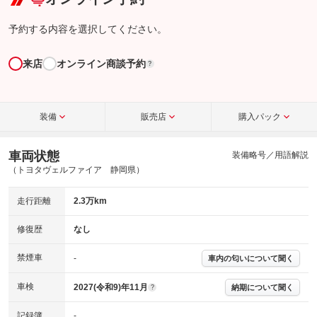
予約する内容を選択してください。
来店
オンライン商談予約
?
装備
販売店
購入パック
車両状態
装備略号／用語解説
（トヨタヴェルファイア 静岡県）
走行距離
2.3万km
修復歴
なし
禁煙車
-
車内の匂いについて聞く
車検
2027(令和9)年11月
納期について聞く
?
記録簿
-