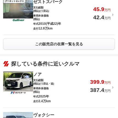
ゼストスパーク
グーネットセレクト
支払総額
45.9
万円
(税込)(リ済込)
車両本体価格
42.4
万円
(税込)
2010(平成22)年
年式
12.9万km
走行
この販売店の在庫一覧を見る
探している条件に近いクルマ
ノア
支払総額
399.9
万円
(税込)(リ済込・追)
車両本体価格
387.4
万円
(税込)
2025年
年式
2.4万km
走行
ヴォクシー