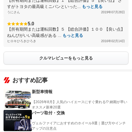
【所有期間または運転回数】１ 【総合評価】５ 【良い点】 さ
すがトヨタの最高級ミニバンといった...
もっと見る
うにさん
2019年07月28日
5.0
【所有期間または運転回数】５ 【総合評価】１００ 【良い点】
ねんぴがいい高級感がある ...
もっと見る
ヒロキひろきひろき
2016年02月14日
クルマレビューをもっと見る
おすすめ記事
新型車情報
【2026年8月】人気のハイエースにすぐ乗れる!? 納期が早い
オススメ新車20選
パーツ取付・交換
ヴェルファイアにおすすめのホイール9選｜選び方やインチ
アップの注意点