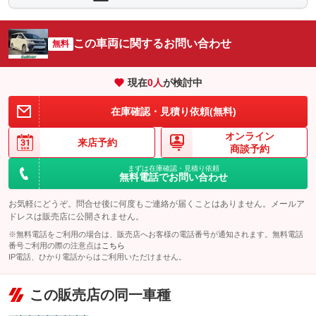
パック内容
車両本体価
452
万円
撥水で雨の日も視界をクリアにしてくれる『フロントウインドウ
格
撥水コート』。撥水効果をキープしクリアな視界で安全をサポー
パック内容
トしてくれます。多発する大雨やゲリラ豪雨に備えるためにお勧
この車両に関するお問い合わせ
無料
めしたい商品です。
『ウロコポリッシュ』は専用の溶剤で研磨をし、気になるガラス
ウロコを除去します。頑固なウロコにも効果あり。お車の視界と
備考
－
現在
0
人
が検討中
パック内容
美観をキープする為にお勧めしたい商品です。
ヘッドライト専用ガラスコーティング『ヘッドライトコート』は
備考
－
在庫確認・見積り依頼(無料)
このパックの見積もり依頼（無料）
ガラス被膜で黄ばみなどの表面劣化の予防や発止効果で汚れの付
着を抑制する効果が期待できます。
オンライン
来店予約
このパックの見積もり依頼（無料）
商談予約
備考
－
まずは在庫確認・見積り依頼
無料電話でお問い合わせ
このパックの見積もり依頼（無料）
お気軽にどうぞ。問合せ後に何度もご連絡が届くことはありません。メールア
ドレスは販売店に公開されません。
※無料電話をご利用の場合は、販売店へお客様の電話番号が通知されます。無料電話
番号ご利用の際の注意点は
こちら
IP電話、ひかり電話からはご利用いただけません。
この販売店の同一車種