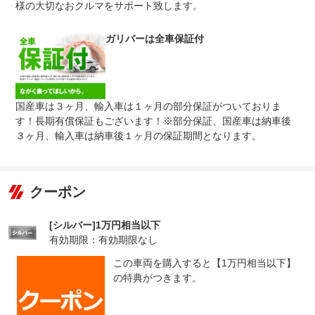
様の大切なおクルマをサポート致します。
無し
●１年間までのプランには免責金はございません。●長期有
免責金
料プランを選択された方は、２年目以降の修理１回に対し
ガリバーは全車保証付
て、１．５万円の免責金を申し受けます。●詳しくはスタ
ッフまでお問い合わせください。
●当店までご連絡ください。ご遠方の方は当店で受付後、
保証修理
お近くのガリバー店舗または修理工場のご案内をいたしま
受付先
すので、お気軽にお申し付けください。
国産車は３ヶ月、輸入車は１ヶ月の部分保証がついておりま
す！長期有償保証もございます！※部分保証、国産車は納車後
整備付 法定12ヶ月または法定24ヶ月点検整備付
法定整備
※車検なし・車検整備付の場合は法定24ヶ月点検整備付
３ヶ月、輸入車は納車後１ヶ月の保証期間となります。
※商用車は6ヶ月または12ヶ月点検整備付
１．車検の残りがある車に関しましては法定１２ヶ月点検
法定整備
を実施２．車検の残りがない車に関しましては法定２４ヶ
について
月点検（車検取得のみ）を実施※有償にて「ケアパック」
クーポン
もご用意しております。
[シルバー]1万円相当以下
有効期限：有効期限なし
この車両を購入すると【1万円相当以下】
の特典がつきます。