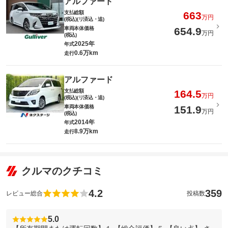
アルファード
支払総額
663
万円
(税込)(リ済込・追)
車両本体価格
654.9
万円
(税込)
2025年
年式
0.6万km
走行
アルファード
支払総額
164.5
万円
(税込)(リ済込・追)
車両本体価格
151.9
万円
(税込)
2014年
年式
8.9万km
走行
クルマのクチコミ
4.2
359
レビュー総合
投稿数
5.0