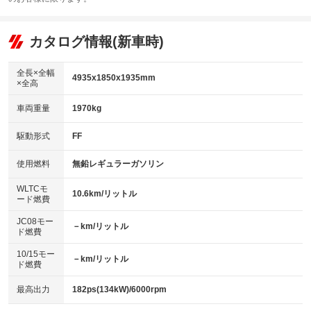
エアコン
Wエアコン
オーディオ：CDまたはCDチェンジャー
：装備あり
：装備なし
：装備あり
リフトアップ
パワーステアリング
カタログ情報(新車時)
ビジュアル：-／DVD再生
：装備なし
：装備あり
：装備あり
ダウンヒルアシストコントロール
アルミホイール：18インチ
：装備なし
：装備あり
全長×全幅
4935x1850x1935mm
×全高
パワーウィンドウ
盗難防止システム
革シート
ハーフレザーシート
：装備あり
：装備なし
：装備なし
：装備なし
車両重量
1970kg
アイドリングストップ
ドライブレコーダー
キーレス
LEDヘッドランプ
：装備なし
：装備あり
：装備あり
：装備あり
USB入力端子
Bluetooth接続
駆動形式
FF
HID(キセノンライト)
ポータブルナビ
：装備なし
：装備あり
：装備なし
：装備なし
100V電源
クリーンディーゼル
バックカメラ
ETC2.0
使用燃料
無鉛レギュラーガソリン
：装備なし
：装備なし
：装備あり
：装備あり
センターデフロック
エアロ
スマートキー
：装備なし
WLTCモ
：装備あり
：装備あり
10.6km/リットル
ード燃費
レンタカーアップ
展示・試乗車
ローダウン
ランフラットタイヤ
：装備なし
：装備なし
：装備なし
：装備なし
JC08モー
－km/リットル
ド燃費
電動格納ミラー
パワーシート
3列シート
：装備なし
：装備なし
：装備あり
10/15モー
装備略号／用語解説
－km/リットル
ベンチシート
フルフラットシート
ド燃費
：装備なし
：装備なし
チップアップシート
オットマン
：装備なし
：装備なし
最高出力
182ps(134kW)/6000rpm
電動格納サードシート
シートヒーター