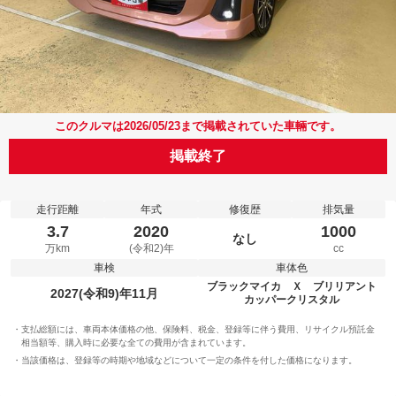
このクルマは2026/05/23まで掲載されていた車輛です。
掲載終了
走行距離
年式
修復歴
排気量
3.7
2020
1000
なし
万km
(令和2)年
cc
車検
車体色
ブラックマイカ Ｘ ブリリアント
2027(令和9)年11月
カッパークリスタル
支払総額には、車両本体価格の他、保険料、税金、登録等に伴う費用、リサイクル預託金
相当額等、購入時に必要な全ての費用が含まれています。
当該価格は、登録等の時期や地域などについて一定の条件を付した価格になります。