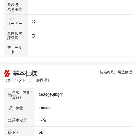
登録済
-
未使用車
ワン
オーナー
車両状態
評価書
ディーラ
-
ー車
基本仕様
装備略号／用語解説
（ダイハツトール 静岡県）
年式（初度
2020(令和2)年
登録）
排気量
1000cc
乗車定員
５名
ドア
5D