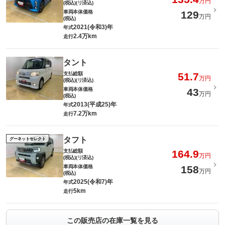
万円
(税込)(リ済込)
車両本体価格
129
万円
(税込)
2021(令和3)年
年式
2.4万km
走行
タント
支払総額
51.7
万円
(税込)(リ済込)
車両本体価格
43
万円
(税込)
2013(平成25)年
年式
7.2万km
走行
タフト
グーネットセレクト
支払総額
164.9
万円
(税込)(リ済込)
車両本体価格
158
万円
(税込)
2025(令和7)年
年式
5km
走行
この販売店の在庫一覧を見る