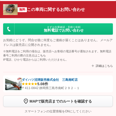
この車両に関するお問い合わせ
無料
まずは在庫確認・見積り依頼
無料電話でお問い合わせ
お気軽にどうぞ。問合せ後に何度もご連絡が届くことはありません。 メールア
ドレスは販売店に公開されません。
※無料電話をご利用の場合は、販売店へお客様の電話番号が通知されます。無料電話
番号ご利用の際の注意点は
こちら
IP電話、ひかり電話からはご利用いただけません。
詳細はこちら
ダイハツ沼津販売株式会社 三島南町店
5.0
8件
【STEP1】
認証画面でグーネットを友だち追加してから「許可する」ボタンを押
〒411-0842 静岡県三島市南町２９２－１
します
MAPで販売店までのルートを確認する
【STEP2】
トーク画面で
ボタンをタップして問い合わせを
完了してください。
スマートフォンの位置情報をONにしてください