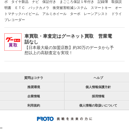
ボ タイヤ新品 ナビ 保証付き まごころ保証１年付き 記録簿 取扱説
明書 ＥＴＣ バックカメラ 衝突被害軽減システム スマートキー オー
トマチックハイビーム アルミホイール ターボ レーンアシスト ドライ
ブレコーダー
車買取・車査定はグーネット買取 営業電
話なし
【日本最大級の加盟店数】約30万のデータから予
想以上の高額査定を実現！
質問はコチラ
ヘルプ
推奨環境
個人情報保護方針
企業情報
採用情報
利用規約
個人情報の取扱いについて