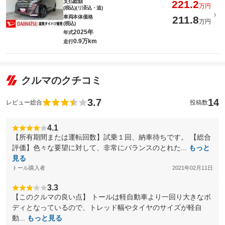
支払総額
221.2
万円
(税込)(リ済込・追)
車両本体価格
211.8
万円
(税込)
2025年
年式
0.9万km
走行
クルマのクチコミ
3.7
14
レビュー総合
投稿数
4.1
【所有期間または運転回数】試乗１回、納車待ちです。 【総合
評価】色々な要望に対して、非常にバランスのとれた...
もっと
見る
トール購入者
2021年02月11日
3.3
【このクルマの良い点】 トールは軽自動車より一回り大きなボ
ディとなっているので、トレッド幅やタイヤのサイズが軽自
動...
もっと見る