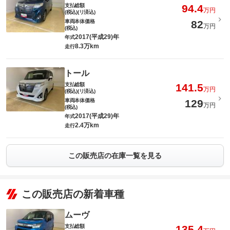
支払総額
94.4
万円
(税込)(リ済込)
車両本体価格
82
万円
(税込)
2017(平成29)年
年式
8.3万km
走行
トール
支払総額
141.5
万円
(税込)(リ済込)
車両本体価格
129
万円
(税込)
2017(平成29)年
年式
2.4万km
走行
この販売店の在庫一覧を見る
この販売店の新着車種
ムーヴ
支払総額
135.4