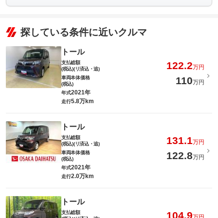
探している条件に近いクルマ
トール
支払総額
122.2
万円
(税込)(リ済込・追)
車両本体価格
110
万円
(税込)
2021年
年式
5.8万km
走行
トール
支払総額
131.1
万円
(税込)(リ済込・追)
車両本体価格
122.8
万円
(税込)
2021年
年式
2.0万km
走行
トール
支払総額
104.9
万円