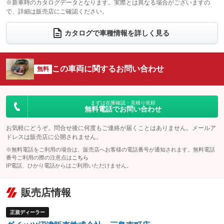
※新車時のカタログデータとなります。実際とは異なる場合がございますの
で、詳細は販売店にご確認ください。
ウォークスルー
後席モニター
：装備なし
：装備なし
電動リアゲート
フロントカメラ
カタログで車種情報を詳しく見る
：装備なし
：装備なし
シートエアコン
全周囲カメラ
：装備なし
：装備なし
サイドカメラ
ルーフレール
この車両に関するお問い合わせ
：装備なし
無料
：装備なし
エアサスペンション
ヘッドライトウォッシャー
：装備なし
：装備なし
装備略号／用語解説
まずは在庫確認・見積り依頼
無料電話でお問い合わせ
お気軽にどうぞ。問合せ後に何度もご連絡が届くことはありません。メールア
ドレスは販売店に公開されません。
※無料電話をご利用の場合は、販売店へお客様の電話番号が通知されます。無料電話
番号ご利用の際の注意点は
こちら
IP電話、ひかり電話からはご利用いただけません。
販売店情報
正規ディーラー