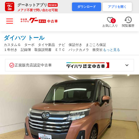
グーネットアプリ
RENEW
ダウンロード
アプリを開く
メアド不要で問い合わせ可能
0
お気に入り
閲覧履歴
ダイハツ トール
カスタムＧ ターボ タイヤ新品 ナビ 保証付き まごころ保証
１年付き 記録簿 取扱説明書 ＥＴＣ バックカメラ 衝突被害
もっと見る
軽減システム スマートキー オートマチックハイビーム アルミ
ホイール ターボ レーンアシスト ドライブレコーダー（静岡
県）
正規販売店認定中古車