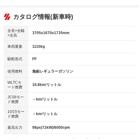
エアコン
Wエアコン
オーディオ
：装備あり
：装備なし
：装備なし
リフトアップ
パワーステアリング
カタログ情報(新車時)
ビジュアル
：装備なし
：装備あり
：装備なし
ダウンヒルアシストコントロール
アルミホイール：アルミホイール
：装備なし
：装備あり
全長×全幅
3705x1670x1735mm
×全高
パワーウィンドウ
盗難防止システム
革シート
ハーフレザーシート
：装備あり
：装備なし
：装備なし
：装備なし
車両重量
1110kg
アイドリングストップ
ドライブレコーダー
キーレス
LEDヘッドランプ
：装備なし
：装備あり
：装備あり
：装備なし
USB入力端子
Bluetooth接続
駆動形式
FF
HID(キセノンライト)
ポータブルナビ
：装備なし
：装備なし
：装備なし
：装備なし
100V電源
クリーンディーゼル
バックカメラ
ETC
使用燃料
無鉛レギュラーガソリン
：装備なし
：装備なし
：装備あり
：装備あり
センターデフロック
エアロ
スマートキー
：装備なし
WLTCモ
：装備なし
：装備あり
16.8km/リットル
ード燃費
レンタカーアップ
展示・試乗車
ローダウン
ランフラットタイヤ
：装備なし
：装備なし
：装備なし
：装備なし
JC08モー
－km/リットル
ド燃費
電動格納ミラー
パワーシート
3列シート
：装備あり
：装備なし
：装備なし
10/15モー
装備略号／用語解説
－km/リットル
ベンチシート
フルフラットシート
ド燃費
：装備なし
：装備なし
チップアップシート
オットマン
：装備なし
：装備なし
最高出力
98ps(72kW)/6000rpm
電動格納サードシート
シートヒーター
：装備なし
：装備なし