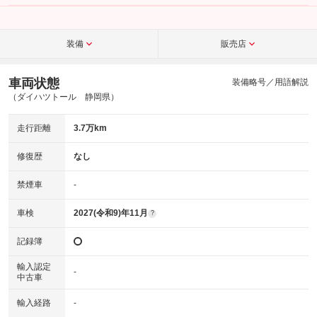
こちら
装備
販売店
車両状態
装備略号／用語解説
（ダイハツトール 静岡県）
走行距離
3.7万km
修復歴
なし
禁煙車
-
車検
2027(令和9)年11月
?
記録簿
輸入認定
-
中古車
輸入経路
-