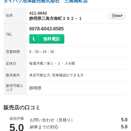
ダイハツ沼津販売株式会社 三島南町店
411-0842
住所
MAP
静岡県三島市南町２９２－１
0078-6043-8585
TEL
無料電話
営業時間
9：30～18：30
定休日
毎週月曜／第１・２・３火曜
販売条件
来店可能な方, 現車確認ができる方
販売可能エ
静岡県
リア
販売店の口コミ
総合評価
5.0
お問い合わせ（見積り）
（5点満点中）
5.0
5.0
納車までの対応