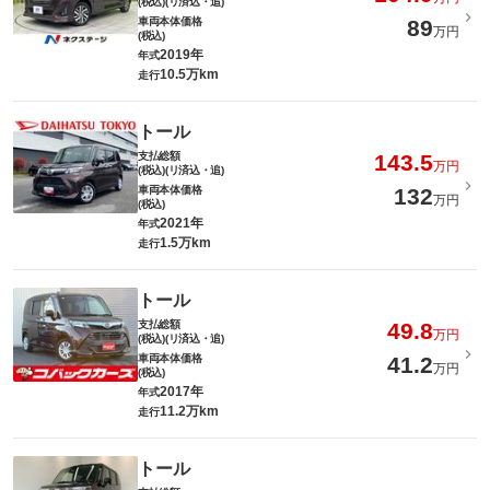
(税込)(リ済込・追)
車両本体価格
89
万円
(税込)
2019年
年式
10.5万km
走行
トール
支払総額
143.5
万円
(税込)(リ済込・追)
車両本体価格
132
万円
(税込)
2021年
年式
1.5万km
走行
トール
支払総額
49.8
万円
(税込)(リ済込・追)
車両本体価格
41.2
万円
(税込)
2017年
年式
11.2万km
走行
トール