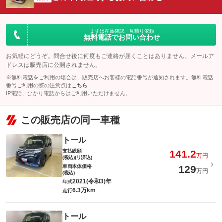
まずは在庫確認・見積り依頼
無料電話でお問い合わせ
お気軽にどうぞ。問合せ後に何度もご連絡が届くことはありません。メールア
ドレスは販売店に公開されません。
※無料電話をご利用の場合は、販売店へお客様の電話番号が通知されます。無料電話
番号ご利用の際の注意点は
こちら
IP電話、ひかり電話からはご利用いただけません。
この販売店の同一車種
トール
支払総額
141.2
万円
(税込)(リ済込)
車両本体価格
129
万円
(税込)
2021(令和3)年
年式
6.3万km
走行
トール