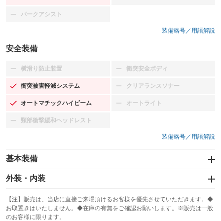
パークアシスト
：装備なし
装備略号／用語解説
安全装備
横滑り防止装置
衝突安全ボディ
：装備なし
：装備なし
衝突被害軽減システム
クリアランスソナー
：装備あり
：装備なし
オートマチックハイビーム
オートライト
：装備あり
：装備なし
頸部衝撃緩和ヘッドレスト
：装備なし
装備略号／用語解説
基本装備
エアバッグ：運転席
外装・内装
：装備あり
スライドドア
カーナビ：ナビ
：装備なし
：装備あり
【注】販売は、当店に直接ご来場頂けるお客様を優先させていただきます。◆
お取置きはいたしません。◆在庫の有無をご確認お願いします。※販売は一般
サンルーフ
ABS
TV
：装備なし
：装備あり
：装備なし
のお客様に限ります。