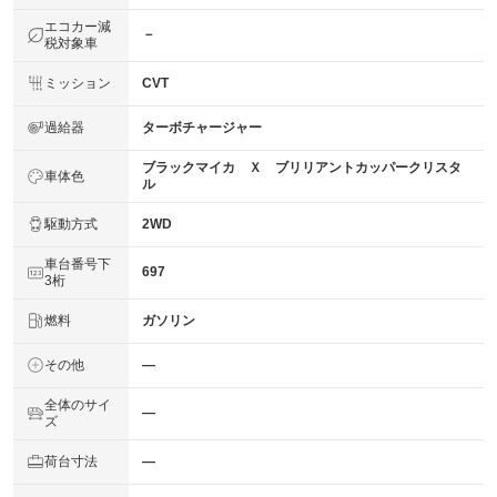
エコカー減
－
税対象車
ミッション
CVT
過給器
ターボチャージャー
ブラックマイカ Ｘ ブリリアントカッパークリスタ
車体色
ル
駆動方式
2WD
車台番号下
697
3桁
燃料
ガソリン
その他
―
全体のサイ
―
ズ
荷台寸法
―