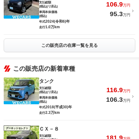
支払総額
106.9
万円
(税込)(リ済込)
車両本体価格
95.3
万円
(税込)
2024(令和6)年
年式
1.0万km
走行
この販売店の在庫一覧を見る
この販売店の新着車種
タンク
支払総額
116.9
万円
(税込)(リ済込)
車両本体価格
106.3
万円
(税込)
2018(平成30)年
年式
2.3万km
走行
ＣＸ－８
グーネットセレクト
支払総額
181.9
万円