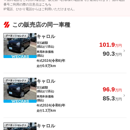
番号ご利用の際の注意点は
こちら
IP電話、ひかり電話からはご利用いただけません。
この販売店の同一車種
キャロル
グーネットセレクト
支払総額
101.9
万円
(税込)(リ済込)
車両本体価格
90.3
万円
(税込)
2024(令和6)年
年式
0.9万km
走行
キャロル
グーネットセレクト
支払総額
96.9
万円
(税込)(リ済込)
車両本体価格
85.3
万円
(税込)
2024(令和6)年
年式
1.3万km
走行
キャロル
グーネットセレクト