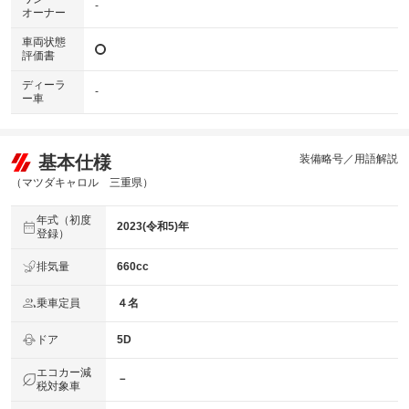
-
オーナー
車両状態
評価書
ディーラ
-
ー車
基本仕様
装備略号／用語解説
（マツダキャロル 三重県）
年式（初度
2023(令和5)年
登録）
排気量
660cc
乗車定員
４名
ドア
5D
エコカー減
－
税対象車