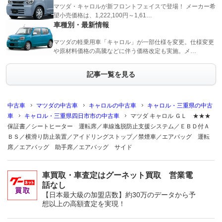
マツダ・キャロルが新フロントフェイスで登場！ メーカー希
望小売価格は、1,222,100円～1,61…
車種別・最新情報
マツダの軽乗用車「キャロル」が一部仕様を変更。仕様変更
や原材料価格の高騰などに伴う価格改定も実施。メ…
記事一覧を見る
中古車
マツダの中古車
キャロルの中古車
キャロル・三重県の中古
車
キャロル・三重県四日市市の中古車
マツダ キャロル ＧＬ ★★★
保証書／シートヒーター 運転席／車線逸脱防止支援システム／ＥＢＤ付Ａ
ＢＳ／横滑り防止装置／アイドリングストップ／禁煙車／エアバッグ 運転
席／エアバッグ 助手席／エアバッグ サイド
車買取・車査定はグーネット買取 営業電
話なし
【日本最大級の加盟店数】約30万のデータから予
想以上の高額査定を実現！