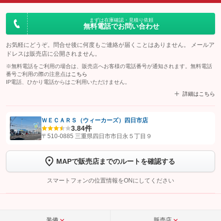
まずは在庫確認・見積り依頼
無料電話でお問い合わせ
お気軽にどうぞ。問合せ後に何度もご連絡が届くことはありません。 メールア
ドレスは販売店に公開されません。
※無料電話をご利用の場合は、販売店へお客様の電話番号が通知されます。無料電話
番号ご利用の際の注意点は
こちら
IP電話、ひかり電話からはご利用いただけません。
詳細はこちら
ＷＥＣＡＲＳ（ウィーカーズ）四日市店
3.8
4件
【STEP1】
認証画面でグーネットを友だち追加してから「許可する」ボタンを押
〒510-0885 三重県四日市市日永５丁目９
します
MAPで販売店までのルートを確認する
【STEP2】
トーク画面で
ボタンをタップして問い合わせを
完了してください。
スマートフォンの位置情報をONにしてください
こちら
装備
販売店