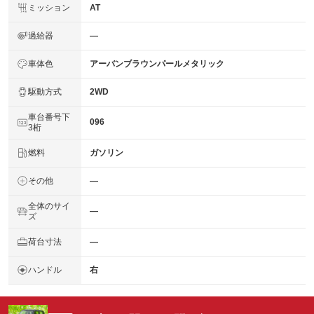
ミッション
AT
過給器
―
車体色
アーバンブラウンパールメタリック
駆動方式
2WD
車台番号下
096
3桁
燃料
ガソリン
その他
―
全体のサイ
―
ズ
荷台寸法
―
ハンドル
右