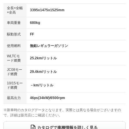
ダウンヒルアシストコントロール
アルミホイール
：装備なし
：装備なし
全長×全幅
3395x1475x1525mm
×全高
パワーウィンドウ
盗難防止システム
革シート
ハーフレザーシート
：装備あり
：装備なし
：装備なし
：装備なし
車両重量
680kg
アイドリングストップ
ドライブレコーダー
キーレス
LEDヘッドランプ
：装備あり
：装備なし
：装備あり
：装備なし
USB入力端子
Bluetooth接続
駆動形式
FF
HID(キセノンライト)
ポータブルナビ
：装備なし
：装備なし
：装備なし
：装備なし
100V電源
クリーンディーゼル
バックカメラ
ETC
使用燃料
無鉛レギュラーガソリン
：装備なし
：装備なし
：装備なし
：装備なし
センターデフロック
エアロ
スマートキー
：装備なし
WLTCモ
：装備なし
：装備なし
25.2km/リットル
ード燃費
レンタカーアップ
展示・試乗車
ローダウン
ランフラットタイヤ
：装備なし
：装備なし
：装備なし
：装備なし
JC08モー
29.4km/リットル
ド燃費
電動格納ミラー
パワーシート
3列シート
：装備あり
：装備なし
：装備なし
10/15モー
装備略号／用語解説
－km/リットル
ベンチシート
フルフラットシート
ド燃費
：装備なし
：装備なし
チップアップシート
オットマン
：装備なし
：装備なし
最高出力
46ps(34kW)/6500rpm
電動格納サードシート
シートヒーター
：装備なし
：装備あり
※新車時のカタログデータとなります。実際とは異なる場合がございますの
で、詳細は販売店にご確認ください。
ウォークスルー
後席モニター
：装備なし
：装備なし
電動リアゲート
フロントカメラ
カタログで車種情報を詳しく見る
：装備なし
：装備なし