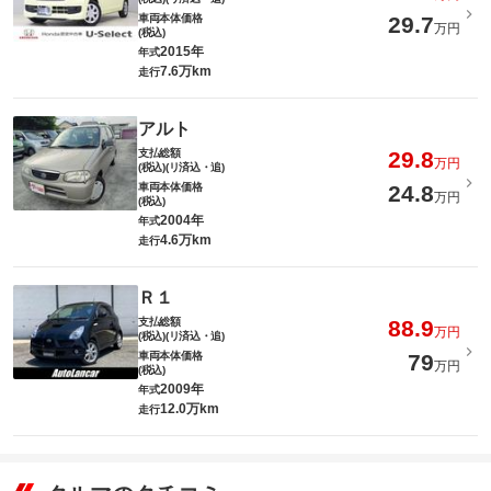
車両本体価格
29.7
万円
(税込)
2015年
年式
7.6万km
走行
アルト
支払総額
29.8
万円
(税込)(リ済込・追)
車両本体価格
24.8
万円
(税込)
2004年
年式
4.6万km
走行
Ｒ１
支払総額
88.9
万円
(税込)(リ済込・追)
車両本体価格
79
万円
(税込)
2009年
年式
12.0万km
走行