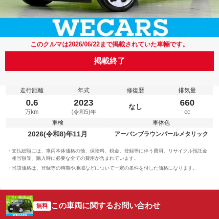
このクルマは2026/06/22まで掲載されていた車輛です。
掲載終了
走行距離
年式
修復歴
排気量
0.6
2023
660
なし
万km
(令和5)年
cc
車検
車体色
2026(令和8)年11月
アーバンブラウンパールメタリック
支払総額には、車両本体価格の他、保険料、税金、登録等に伴う費用、リサイクル預託金
相当額等、購入時に必要な全ての費用が含まれています。
当該価格は、登録等の時期や地域などについて一定の条件を付した価格になります。
この車両に関するお問い合わせ
無料