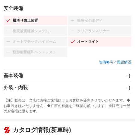
安全装備
横滑り防止装置
衝突安全ボディ
：装備あり
：装備なし
衝突被害軽減システム
クリアランスソナー
：装備なし
：装備なし
オートマチックハイビーム
オートライト
：装備なし
：装備あり
頸部衝撃緩和ヘッドレスト
：装備なし
装備略号／用語解説
基本装備
エアバッグ：運転席/助手席/サイド
外装・内装
：装備あり
スライドドア
カーナビ
：装備なし
：装備なし
【注】販売は、当店に直接ご来場頂けるお客様を優先させていただきます。◆
お取置きはいたしません。◆在庫の有無をご確認お願いします。※販売は一般
サンルーフ
ABS
TV
：装備なし
：装備あり
：装備なし
のお客様に限ります。
エアコン
Wエアコン
オーディオ
：装備あり
：装備なし
：装備なし
リフトアップ
パワーステアリング
カタログ情報(新車時)
ビジュアル
：装備なし
：装備あり
：装備なし