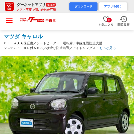
グーネットアプリ
RENEW
ダウンロード
アプリを開く
メアド不要で問い合わせ可能
0
お気に入り
閲覧履歴
マツダ キャロル
ＧＬ ★★★保証書／シートヒーター 運転席／車線逸脱防止支援
システム／ＥＢＤ付ＡＢＳ／横滑り防止装置／アイドリングストッ
もっと見る
プ／禁煙車／エアバッグ 運転席／エアバッグ 助手席／エアバッ
グ サイド（三重県）