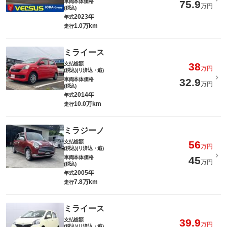
車両本体価格
75.9
万円
(税込)
2023年
年式
1.0万km
走行
ミライース
支払総額
38
万円
(税込)(リ済込・追)
車両本体価格
32.9
万円
(税込)
2014年
年式
10.0万km
走行
ミラジーノ
支払総額
56
万円
(税込)(リ済込・追)
車両本体価格
45
万円
(税込)
2005年
年式
7.8万km
走行
ミライース
支払総額
39.9
万円
(税込)(リ済込・追)