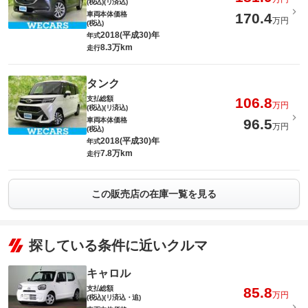
(税込)(リ済込)
車両本体価格
170.4
万円
(税込)
2018(平成30)年
年式
8.3万km
走行
タンク
支払総額
106.8
万円
(税込)(リ済込)
車両本体価格
96.5
万円
(税込)
2018(平成30)年
年式
7.8万km
走行
この販売店の在庫一覧を見る
探している条件に近いクルマ
キャロル
支払総額
85.8
万円
(税込)(リ済込・追)