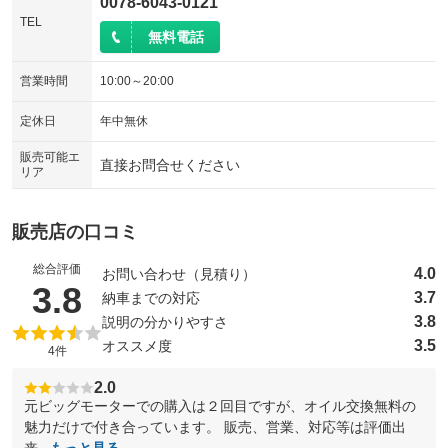
0078-6043-0121
TEL
無料電話
営業時間
10:00～20:00
定休日
年中無休
販売可能エ
直接お問合せください
リア
販売店の口コミ
総合評価
4.0
お問い合わせ（見積り）
（5点満点中）
3.8
3.7
納車までの対応
3.8
説明の分かりやすさ
3.5
オススメ度
4件
2.0
元ビッグモーターでの購入は２回目ですが、オイル交換無料の
魅力だけで付き合っています。 販売、営業、対応等は評価出