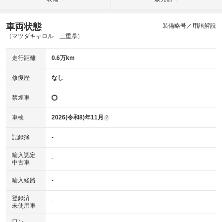
車両状態
装備略号／用語解説
（マツダキャロル 三重県）
走行距離
0.6万km
修復歴
なし
禁煙車
車検
2026(令和8)年11月
?
記録簿
-
輸入認定
-
中古車
輸入経路
-
登録済
-
未使用車
ワン