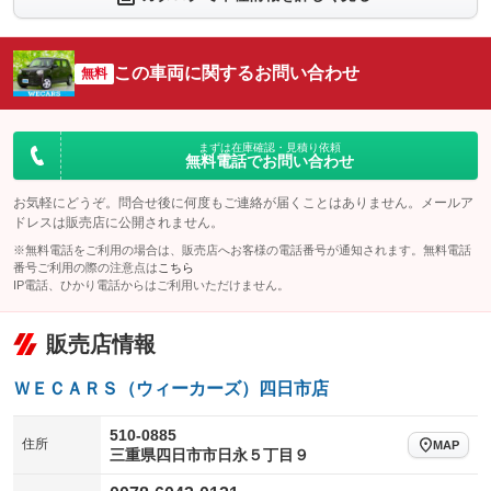
シートエアコン
全周囲カメラ
：装備なし
：装備なし
サイドカメラ
ルーフレール
この車両に関するお問い合わせ
：装備なし
無料
：装備なし
エアサスペンション
ヘッドライトウォッシャー
：装備なし
：装備なし
装備略号／用語解説
まずは在庫確認・見積り依頼
無料電話でお問い合わせ
お気軽にどうぞ。問合せ後に何度もご連絡が届くことはありません。メールア
ドレスは販売店に公開されません。
※無料電話をご利用の場合は、販売店へお客様の電話番号が通知されます。無料電話
番号ご利用の際の注意点は
こちら
IP電話、ひかり電話からはご利用いただけません。
販売店情報
ＷＥＣＡＲＳ（ウィーカーズ）四日市店
510-0885
住所
MAP
三重県四日市市日永５丁目９