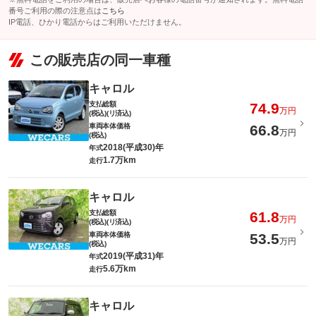
番号ご利用の際の注意点は
こちら
IP電話、ひかり電話からはご利用いただけません。
この販売店の同一車種
キャロル
支払総額
74.9
万円
(税込)(リ済込)
車両本体価格
66.8
万円
(税込)
2018(平成30)年
年式
1.7万km
走行
キャロル
支払総額
61.8
万円
(税込)(リ済込)
車両本体価格
53.5
万円
(税込)
2019(平成31)年
年式
5.6万km
走行
キャロル