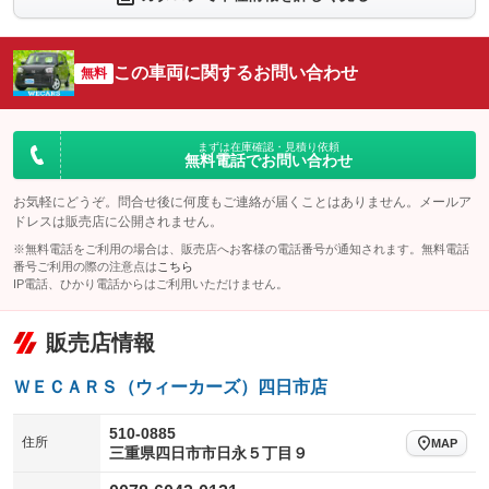
シートエアコン
全周囲カメラ
：装備なし
：装備なし
サイドカメラ
ルーフレール
この車両に関するお問い合わせ
：装備なし
無料
：装備なし
エアサスペンション
ヘッドライトウォッシャー
：装備なし
：装備なし
装備略号／用語解説
まずは在庫確認・見積り依頼
無料電話でお問い合わせ
お気軽にどうぞ。問合せ後に何度もご連絡が届くことはありません。メールア
ドレスは販売店に公開されません。
※無料電話をご利用の場合は、販売店へお客様の電話番号が通知されます。無料電話
番号ご利用の際の注意点は
こちら
IP電話、ひかり電話からはご利用いただけません。
販売店情報
ＷＥＣＡＲＳ（ウィーカーズ）四日市店
510-0885
住所
MAP
三重県四日市市日永５丁目９