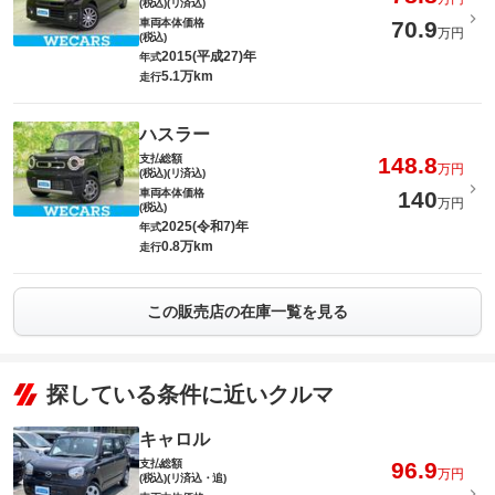
(税込)(リ済込)
車両本体価格
70.9
万円
(税込)
2015(平成27)年
年式
5.1万km
走行
ハスラー
支払総額
148.8
万円
(税込)(リ済込)
車両本体価格
140
万円
(税込)
2025(令和7)年
年式
0.8万km
走行
この販売店の在庫一覧を見る
探している条件に近いクルマ
キャロル
支払総額
96.9
万円
(税込)(リ済込・追)