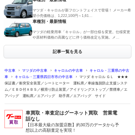
マツダ・キャロルが新フロントフェイスで登場！ メーカー希
望小売価格は、1,222,100円～1,61…
車種別・最新情報
マツダの軽乗用車「キャロル」が一部仕様を変更。仕様変更
や原材料価格の高騰などに伴う価格改定も実施。メ…
記事一覧を見る
中古車
マツダの中古車
キャロルの中古車
キャロル・三重県の中古
車
キャロル・三重県四日市市の中古車
マツダ キャロル ＧＬ ★★★
保証書／衝突安全装置／シートヒーター 運転席／車線逸脱防止支援システ
ム／ＥＢＤ付ＡＢＳ／横滑り防止装置／アイドリングストップ／禁煙車／エ
アバッグ 運転席／エアバッグ 助手席／エアバッグ サイド
車買取・車査定はグーネット買取 営業電
話なし
【日本最大級の加盟店数】約30万のデータから予
想以上の高額査定を実現！