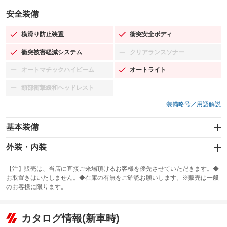
安全装備
横滑り防止装置
衝突安全ボディ
：装備あり
：装備あり
衝突被害軽減システム
クリアランスソナー
：装備あり
：装備なし
オートマチックハイビーム
オートライト
：装備なし
：装備あり
頸部衝撃緩和ヘッドレスト
：装備なし
装備略号／用語解説
基本装備
エアバッグ：運転席/助手席/サイド
外装・内装
：装備あり
スライドドア
カーナビ
：装備なし
：装備なし
【注】販売は、当店に直接ご来場頂けるお客様を優先させていただきます。◆
お取置きはいたしません。◆在庫の有無をご確認お願いします。※販売は一般
サンルーフ
ABS
TV
：装備なし
：装備あり
：装備なし
のお客様に限ります。
エアコン
Wエアコン
オーディオ
：装備あり
：装備なし
：装備なし
リフトアップ
パワーステアリング
カタログ情報(新車時)
ビジュアル
：装備なし
：装備あり
：装備なし