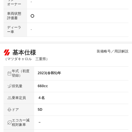
-
オーナー
車両状態
評価書
ディーラ
-
ー車
基本仕様
装備略号／用語解説
（マツダキャロル 三重県）
年式（初度
2023(令和5)年
登録）
排気量
660cc
乗車定員
４名
ドア
5D
エコカー減
－
税対象車