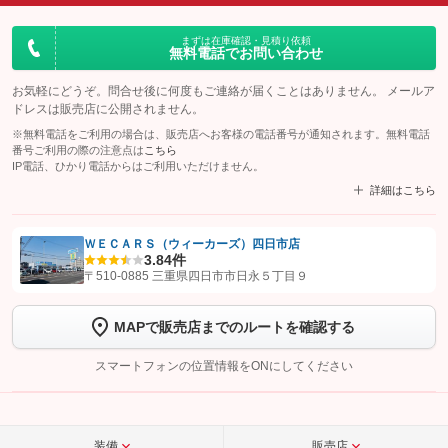
まずは在庫確認・見積り依頼
無料電話でお問い合わせ
お気軽にどうぞ。問合せ後に何度もご連絡が届くことはありません。 メールア
ドレスは販売店に公開されません。
※無料電話をご利用の場合は、販売店へお客様の電話番号が通知されます。無料電話
番号ご利用の際の注意点は
こちら
IP電話、ひかり電話からはご利用いただけません。
詳細はこちら
ＷＥＣＡＲＳ（ウィーカーズ）四日市店
3.8
4件
【STEP1】
認証画面でグーネットを友だち追加してから「許可する」ボタンを押
〒510-0885 三重県四日市市日永５丁目９
します
MAPで販売店までのルートを確認する
【STEP2】
トーク画面で
ボタンをタップして問い合わせを
完了してください。
スマートフォンの位置情報をONにしてください
こちら
装備
販売店