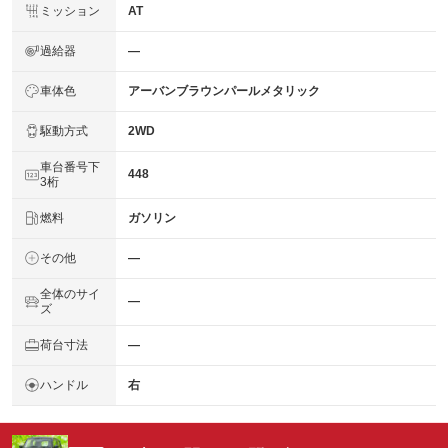
ミッション
AT
過給器
―
車体色
アーバンブラウンパールメタリック
駆動方式
2WD
車台番号下
448
3桁
燃料
ガソリン
その他
―
全体のサイ
―
ズ
荷台寸法
―
ハンドル
右