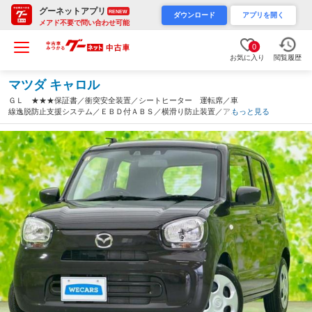
グーネットアプリ
RENEW
ダウンロード
アプリを開く
メアド不要で問い合わせ可能
0
お気に入り
閲覧履歴
マツダ キャロル
ＧＬ ★★★保証書／衝突安全装置／シートヒーター 運転席／車
線逸脱防止支援システム／ＥＢＤ付ＡＢＳ／横滑り防止装置／アイ
もっと見る
ドリングストップ／禁煙車／エアバッグ 運転席／エアバッグ 助
手席／エアバッグ サイド（三重県）