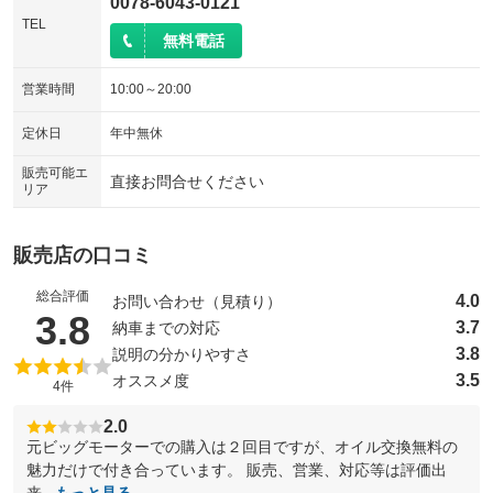
0078-6043-0121
TEL
無料電話
営業時間
10:00～20:00
定休日
年中無休
販売可能エ
直接お問合せください
リア
販売店の口コミ
総合評価
4.0
お問い合わせ（見積り）
（5点満点中）
3.8
3.7
納車までの対応
3.8
説明の分かりやすさ
3.5
オススメ度
4件
2.0
元ビッグモーターでの購入は２回目ですが、オイル交換無料の
魅力だけで付き合っています。 販売、営業、対応等は評価出