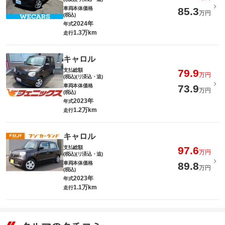
車両本体価格
85.3
万円
(税込)
2024年
年式
1.3万km
走行
キャロル
支払総額
79.9
万円
(税込)(リ済込・追)
車両本体価格
73.9
万円
(税込)
2023年
年式
1.2万km
走行
キャロル
支払総額
97.6
万円
(税込)(リ済込・追)
車両本体価格
89.8
万円
(税込)
2023年
年式
1.1万km
走行