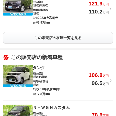
支払総額
121.9
万円
(税込)(リ済込)
車両本体価格
110.2
万円
(税込)
2023(令和5)年
年式
3.9万km
走行
この販売店の在庫一覧を見る
この販売店の新着車種
タンク
支払総額
106.8
万円
(税込)(リ済込)
車両本体価格
96.5
万円
(税込)
2018(平成30)年
年式
7.8万km
走行
Ｎ－ＷＧＮカスタム
支払総額
78.8
万円