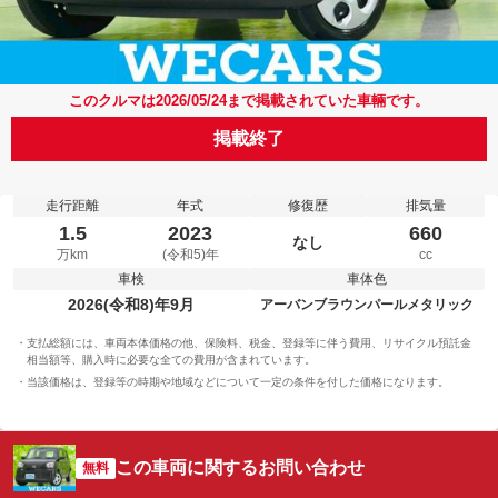
このクルマは2026/05/24まで掲載されていた車輛です。
掲載終了
走行距離
年式
修復歴
排気量
1.5
2023
660
なし
万km
(令和5)年
cc
車検
車体色
2026(令和8)年9月
アーバンブラウンパールメタリック
支払総額には、車両本体価格の他、保険料、税金、登録等に伴う費用、リサイクル預託金
相当額等、購入時に必要な全ての費用が含まれています。
当該価格は、登録等の時期や地域などについて一定の条件を付した価格になります。
この車両に関するお問い合わせ
無料