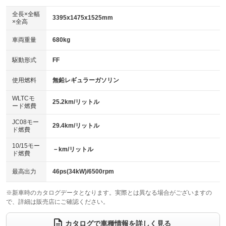
ダウンヒルアシストコントロール
アルミホイール
：装備なし
：装備なし
全長×全幅
3395x1475x1525mm
×全高
パワーウィンドウ
盗難防止システム
革シート
ハーフレザーシート
：装備あり
：装備あり
：装備なし
：装備なし
車両重量
680kg
アイドリングストップ
ドライブレコーダー
キーレス
LEDヘッドランプ
：装備あり
：装備なし
：装備なし
：装備なし
USB入力端子
Bluetooth接続
駆動形式
FF
HID(キセノンライト)
ポータブルナビ
：装備なし
：装備なし
：装備なし
：装備なし
100V電源
クリーンディーゼル
バックカメラ
ETC
使用燃料
無鉛レギュラーガソリン
：装備なし
：装備なし
：装備なし
：装備なし
センターデフロック
エアロ
スマートキー
：装備なし
WLTCモ
：装備なし
：装備なし
25.2km/リットル
ード燃費
レンタカーアップ
展示・試乗車
ローダウン
ランフラットタイヤ
：装備なし
：装備なし
：装備なし
：装備なし
JC08モー
29.4km/リットル
ド燃費
電動格納ミラー
パワーシート
3列シート
：装備あり
：装備なし
：装備なし
10/15モー
装備略号／用語解説
－km/リットル
ベンチシート
フルフラットシート
ド燃費
：装備なし
：装備なし
チップアップシート
オットマン
：装備なし
：装備なし
最高出力
46ps(34kW)/6500rpm
電動格納サードシート
シートヒーター
：装備なし
：装備あり
※新車時のカタログデータとなります。実際とは異なる場合がございますの
で、詳細は販売店にご確認ください。
ウォークスルー
後席モニター
：装備なし
：装備なし
電動リアゲート
フロントカメラ
カタログで車種情報を詳しく見る
：装備なし
：装備なし