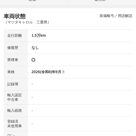
車両状態
装備略号／用語解説
（マツダキャロル 三重県）
走行距離
1.5万km
修復歴
なし
禁煙車
車検
2026(令和8)年9月
?
記録簿
-
輸入認定
-
中古車
輸入経路
-
登録済
-
未使用車
ワン