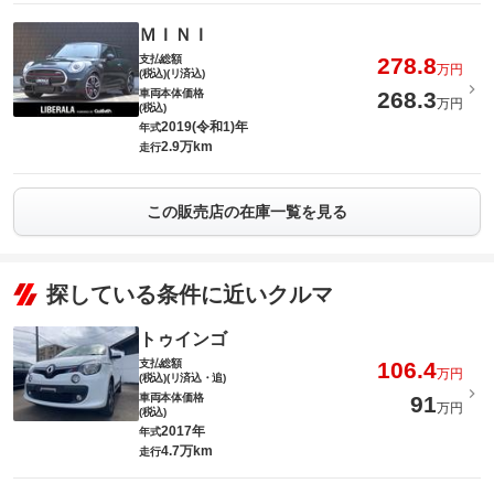
ＭＩＮＩ
支払総額
278.8
万円
(税込)(リ済込)
車両本体価格
268.3
万円
(税込)
2019(令和1)年
年式
2.9万km
走行
この販売店の在庫一覧を見る
探している条件に近いクルマ
トゥインゴ
支払総額
106.4
万円
(税込)(リ済込・追)
車両本体価格
91
万円
(税込)
2017年
年式
4.7万km
走行