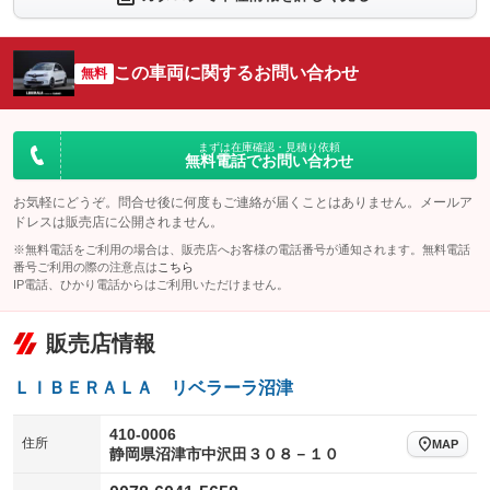
シートエアコン
全周囲カメラ
：装備なし
：装備なし
サイドカメラ
ルーフレール
この車両に関するお問い合わせ
：装備なし
無料
：装備なし
エアサスペンション
ヘッドライトウォッシャー
：装備なし
：装備なし
装備略号／用語解説
まずは在庫確認・見積り依頼
無料電話でお問い合わせ
お気軽にどうぞ。問合せ後に何度もご連絡が届くことはありません。メールア
ドレスは販売店に公開されません。
※無料電話をご利用の場合は、販売店へお客様の電話番号が通知されます。無料電話
番号ご利用の際の注意点は
こちら
IP電話、ひかり電話からはご利用いただけません。
販売店情報
ＬＩＢＥＲＡＬＡ リベラーラ沼津
410-0006
住所
MAP
静岡県沼津市中沢田３０８－１０