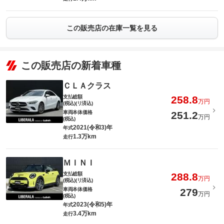
この販売店の在庫一覧を見る
この販売店の新着車種
ＣＬＡクラス
支払総額
258.8
万円
(税込)(リ済込)
車両本体価格
251.2
万円
(税込)
2021(令和3)年
年式
1.3万km
走行
ＭＩＮＩ
支払総額
288.8
万円
(税込)(リ済込)
車両本体価格
279
万円
(税込)
2023(令和5)年
年式
3.4万km
走行