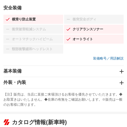
安全装備
横滑り防止装置
衝突安全ボディ
：装備あり
：装備なし
衝突被害軽減システム
クリアランスソナー
：装備なし
：装備あり
オートマチックハイビーム
オートライト
：装備なし
：装備あり
頸部衝撃緩和ヘッドレスト
：装備なし
装備略号／用語解説
基本装備
エアバッグ：運転席/助手席/サイド
外装・内装
：装備あり
スライドドア
カーナビ
：装備なし
：装備なし
【注】販売は、当店に直接ご来場頂けるお客様を優先させていただきます。◆
お取置きはいたしません。◆在庫の有無をご確認お願いします。※販売は一般
サンルーフ
ABS
TV
：装備なし
：装備あり
：装備なし
のお客様に限ります。
エアコン
Wエアコン
オーディオ：ミュージックプレイヤー接続可
：装備あり
：装備なし
：装備あり
リフトアップ
パワーステアリング
カタログ情報(新車時)
ビジュアル
：装備なし
：装備あり
：装備なし