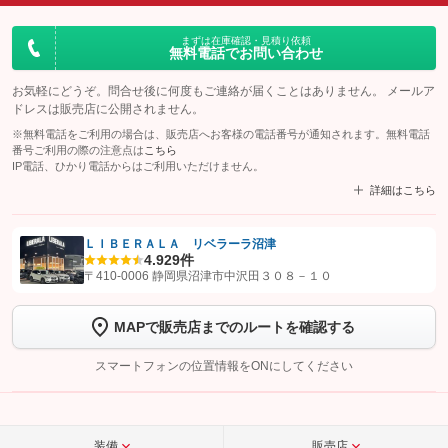
まずは在庫確認・見積り依頼
無料電話でお問い合わせ
お気軽にどうぞ。問合せ後に何度もご連絡が届くことはありません。 メールア
ドレスは販売店に公開されません。
※無料電話をご利用の場合は、販売店へお客様の電話番号が通知されます。無料電話
番号ご利用の際の注意点は
こちら
IP電話、ひかり電話からはご利用いただけません。
詳細はこちら
ＬＩＢＥＲＡＬＡ リベラーラ沼津
4.9
29件
【STEP1】
認証画面でグーネットを友だち追加してから「許可する」ボタンを押
〒410-0006 静岡県沼津市中沢田３０８－１０
します
MAPで販売店までのルートを確認する
【STEP2】
トーク画面で
ボタンをタップして問い合わせを
完了してください。
スマートフォンの位置情報をONにしてください
こちら
装備
販売店