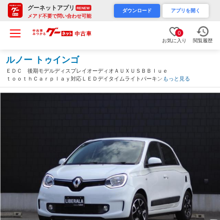
グーネットアプリ
RENEW
ダウンロード
アプリを開く
メアド不要で問い合わせ可能
0
お気に入り
閲覧履歴
ルノー トゥインゴ
ＥＤＣ 後期モデルディスプレイオーディオＡＵＸＵＳＢＢｌｕｅ
ｔｏｏｔｈＣａｒｐｌａｙ対応ＬＥＤデイタイムライトパーキング
もっと見る
センサー車線逸脱アラームアイドリングストップ１５インチアルミ
ホイールキーレスＥＴＣ（静岡県）