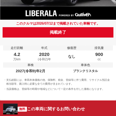
このクルマは2026/07/12まで掲載されていた車輛です。
掲載終了
走行距離
年式
修復歴
排気量
4.2
2020
900
なし
万km
(令和2)年
cc
車検
車体色
2027(令和9)年2月
ブランクリスタル
支払総額には、車両本体価格の他、保険料、税金、登録等に伴う費用、リサイクル預託金
相当額等、購入時に必要な全ての費用が含まれています。
当該価格は、登録等の時期や地域などについて一定の条件を付した価格になります。
この車両に関するお問い合わせ
無料