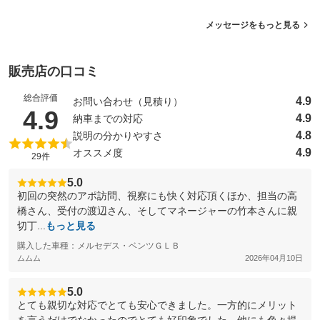
メッセージをもっと見る
販売店の口コミ
総合評価
4.9
お問い合わせ（見積り）
（5点満点中）
4.9
4.9
納車までの対応
4.8
説明の分かりやすさ
4.9
オススメ度
29件
5.0
初回の突然のアポ訪問、視察にも快く対応頂くほか、担当の高
橋さん、受付の渡辺さん、そしてマネージャーの竹本さんに親
切丁...
もっと見る
購入した車種：メルセデス・ベンツＧＬＢ
ムムム
2026年04月10日
5.0
とても親切な対応でとても安心できました。一方的にメリット