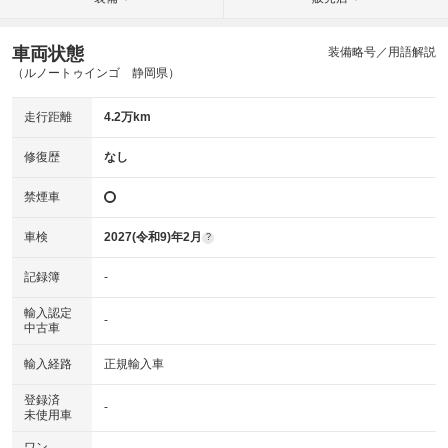
車両状態
装備略号／用語解説
（ルノートゥインゴ 静岡県）
走行距離
4.2万km
修復歴
なし
禁煙車
車検
2027(令和9)年2月
?
記録簿
-
輸入認定
-
中古車
輸入経路
正規輸入車
登録済
-
未使用車
ワン