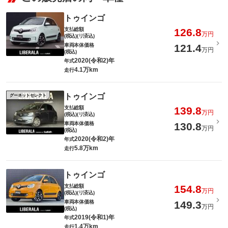
トゥインゴ
支払総額
126.8
万円
(税込)(リ済込)
車両本体価格
121.4
万円
(税込)
2020(令和2)年
年式
4.1万km
走行
トゥインゴ
グーネットセレクト
支払総額
139.8
万円
(税込)(リ済込)
車両本体価格
130.8
万円
(税込)
2020(令和2)年
年式
5.8万km
走行
トゥインゴ
支払総額
154.8
万円
(税込)(リ済込)
車両本体価格
149.3
万円
(税込)
2019(令和1)年
年式
1.4万km
走行