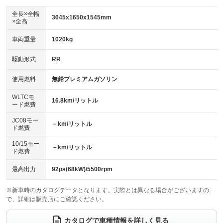
ダウンヒルアシストコントロール
アルミホイール：15インチ
：装備なし
：装備あり
全長×全幅
3645x1650x1545mm
×全高
パワーウィンドウ
盗難防止システム
革シート
ハーフレザーシート
：装備あり
：装備あり
：装備なし
：装備なし
車両重量
1020kg
アイドリングストップ
ドライブレコーダー
キーレス
LEDヘッドランプ
：装備あり
：装備なし
：装備あり
：装備あり
USB入力端子
Bluetooth接続
駆動形式
RR
HID(キセノンライト)
ポータブルナビ
：装備あり
：装備あり
：装備なし
：装備なし
100V電源
クリーンディーゼル
バックカメラ
ETC
使用燃料
無鉛プレミアムガソリン
：装備なし
：装備なし
：装備なし
：装備あり
センターデフロック
エアロ
スマートキー
：装備なし
WLTCモ
：装備あり
：装備なし
16.8km/リットル
ード燃費
レンタカーアップ
展示・試乗車
ローダウン
ランフラットタイヤ
：装備なし
：装備なし
：装備なし
：装備なし
JC08モー
－km/リットル
ド燃費
電動格納ミラー
パワーシート
3列シート
：装備なし
：装備なし
：装備なし
10/15モー
装備略号／用語解説
－km/リットル
ベンチシート
フルフラットシート
ド燃費
：装備なし
：装備なし
チップアップシート
オットマン
：装備なし
：装備なし
最高出力
92ps(68kW)/5500rpm
電動格納サードシート
シートヒーター
：装備なし
：装備なし
※新車時のカタログデータとなります。実際とは異なる場合がございますの
で、詳細は販売店にご確認ください。
ウォークスルー
後席モニター
：装備なし
：装備なし
電動リアゲート
フロントカメラ
カタログで車種情報を詳しく見る
：装備なし
：装備なし