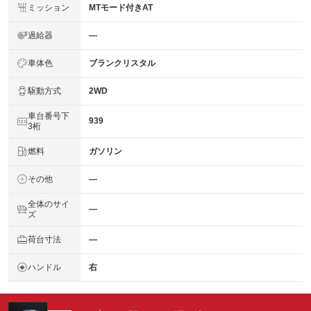
ミッション
MTモード付きAT
過給器
―
車体色
ブランクリスタル
駆動方式
2WD
車台番号下
939
3桁
燃料
ガソリン
その他
―
全体のサイ
―
ズ
荷台寸法
―
ハンドル
右