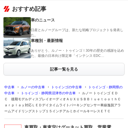
おすすめ記事
車のニュース
日産とルノーグループは、新たな戦略プロジェクトを発表し
た。
車種別・最新情報
ありがとう、ルノー・トゥインゴ！30年の歴史の感謝を込め
た、最後の日本向け限定車「インテンス EDC…
記事一覧を見る
中古車
ルノーの中古車
トゥインゴの中古車
トゥインゴ・静岡県の
中古車
トゥインゴ・静岡県沼津市の中古車
ルノー トゥインゴ ＥＤ
Ｃ 後期モデルディスプレイオーディオＡＵＸＵＳＢＢｌｕｅｔｏｏｔｈＣ
ａｒｐｌａｙ対応ＬＥＤデイタイムライトパーキングセンサー車線逸脱アラ
ームアイドリングストップ１５インチアルミホイールキーレスＥＴＣ
車買取・車査定はグーネット買取 営業電