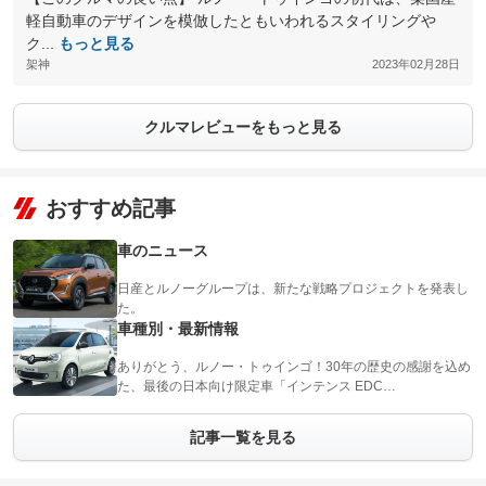
軽自動車のデザインを模倣したともいわれるスタイリングや
ク...
もっと見る
架神
2023年02月28日
クルマレビューをもっと見る
おすすめ記事
車のニュース
日産とルノーグループは、新たな戦略プロジェクトを発表し
た。
車種別・最新情報
ありがとう、ルノー・トゥインゴ！30年の歴史の感謝を込め
た、最後の日本向け限定車「インテンス EDC…
記事一覧を見る