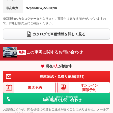
チップアップシート
オットマン
：装備なし
：装備なし
最高出力
92ps(68kW)/5500rpm
電動格納サードシート
シートヒーター
：装備なし
：装備あり
※新車時のカタログデータとなります。実際とは異なる場合がございますの
で、詳細は販売店にご確認ください。
ウォークスルー
後席モニター
：装備なし
：装備なし
電動リアゲート
フロントカメラ
カタログで車種情報を詳しく見る
：装備なし
：装備なし
シートエアコン
全周囲カメラ
：装備なし
：装備なし
サイドカメラ
ルーフレール
この車両に関するお問い合わせ
：装備なし
無料
：装備なし
エアサスペンション
ヘッドライトウォッシャー
：装備なし
：装備なし
現在
0
人
が検討中
装備略号／用語解説
在庫確認・見積り依頼(無料)
オンライン
来店予約
商談予約
まずは在庫確認・見積り依頼
無料電話でお問い合わせ
お気軽にどうぞ。問合せ後に何度もご連絡が届くことはありません。メールア