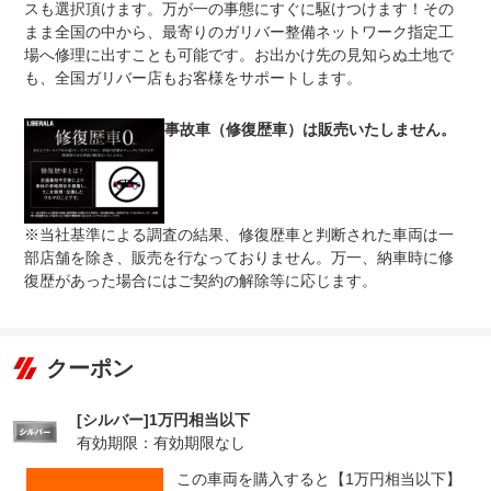
スも選択頂けます。万が一の事態にすぐに駆けつけます！その
無し
まま全国の中から、最寄りのガリバー整備ネットワーク指定工
●１年間までのプランには免責金はございません。●長期有
場へ修理に出すことも可能です。お出かけ先の見知らぬ土地で
免責金
料プランを選択された方は、２年目以降の修理１回に対し
て、１．５万円の免責金を申し受けます。●詳しくはコー
も、全国ガリバー店もお客様をサポートします。
ディネーターまでお問い合わせください。
●当店までご連絡ください。ご遠方の方は当店で受付後、
事故車（修復歴車）は販売いたしません。
保証修理
お近くのガリバー店舗または修理工場のご案内をいたしま
受付先
すのでお気軽にお申し付けください。
整備付 法定12ヶ月または法定24ヶ月点検整備付
法定整備
※車検なし・車検整備付の場合は法定24ヶ月点検整備付
※商用車は6ヶ月または12ヶ月点検整備付
※当社基準による調査の結果、修復歴車と判断された車両は一
部店舗を除き、販売を行なっておりません。万一、納車時に修
法定整備
-
について
復歴があった場合にはご契約の解除等に応じます。
クーポン
[シルバー]1万円相当以下
有効期限：有効期限なし
この車両を購入すると【1万円相当以下】