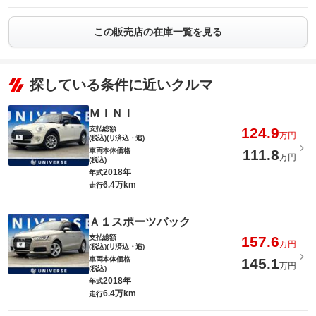
この販売店の在庫一覧を見る
探している条件に近いクルマ
ＭＩＮＩ
支払総額
124.9
万円
(税込)(リ済込・追)
車両本体価格
111.8
万円
(税込)
2018年
年式
6.4万km
走行
Ａ１スポーツバック
支払総額
157.6
万円
(税込)(リ済込・追)
車両本体価格
145.1
万円
(税込)
2018年
年式
6.4万km
走行