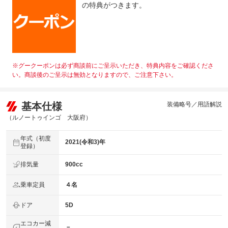
の特典がつきます。
※グークーポンは必ず商談前にご呈示いただき、特典内容をご確認くださ
い。商談後のご呈示は無効となりますので、ご注意下さい。
基本仕様
装備略号／用語解説
（ルノートゥインゴ 大阪府）
年式（初度
2021(令和3)年
登録）
排気量
900cc
乗車定員
４名
ドア
5D
エコカー減
－