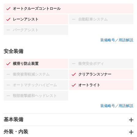
オートクルーズコントロール
：装備あり
レーンアシスト
自動駐車システム
：装備あり
：装備なし
パークアシスト
：装備なし
装備略号／用語解説
安全装備
横滑り防止装置
衝突安全ボディ
：装備あり
：装備なし
衝突被害軽減システム
クリアランスソナー
：装備なし
：装備あり
オートマチックハイビーム
オートライト
：装備なし
：装備あり
頸部衝撃緩和ヘッドレスト
：装備なし
装備略号／用語解説
基本装備
エアバッグ：運転席/助手席/サイド
外装・内装
：装備あり