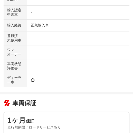
輸入認定
-
中古車
輸入経路
正規輸入車
登録済
-
未使用車
ワン
-
オーナー
車両状態
-
評価書
ディーラ
ー車
車両保証
1ヶ月
保証
走行無制限／ロードサービスあり