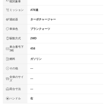
税対象車
ミッション
AT6速
過給器
ターボチャージャー
車体色
ブランクォーツ
駆動方式
2WD
車台番号下
458
3桁
燃料
ガソリン
その他
―
全体のサイ
―
ズ
荷台寸法
―
ハンドル
右