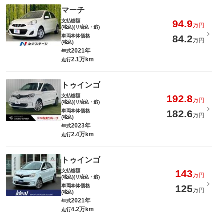
マーチ
支払総額
94.9
万円
(税込)(リ済込・追)
車両本体価格
84.2
万円
(税込)
2021年
年式
2.1万km
走行
トゥインゴ
支払総額
192.8
万円
(税込)(リ済込・追)
車両本体価格
182.6
万円
(税込)
2023年
年式
2.4万km
走行
トゥインゴ
支払総額
143
万円
(税込)(リ済込・追)
車両本体価格
125
万円
(税込)
2021年
年式
4.2万km
走行