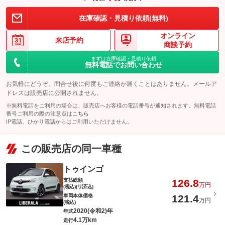
在庫確認・見積り依頼(無料)
備考
－
このパックの見積もり依頼（無料）
オンライン
来店予約
商談予約
このパックの見積もり依頼（無料）
まずは在庫確認・見積り依頼
無料電話でお問い合わせ
お気軽にどうぞ。問合せ後に何度もご連絡が届くことはありません。メールア
ドレスは販売店に公開されません。
※無料電話をご利用の場合は、販売店へお客様の電話番号が通知されます。無料電話
番号ご利用の際の注意点は
こちら
IP電話、ひかり電話からはご利用いただけません。
この販売店の同一車種
トゥインゴ
支払総額
126.8
万円
(税込)(リ済込)
車両本体価格
121.4
万円
(税込)
2020(令和2)年
年式
4.1万km
走行