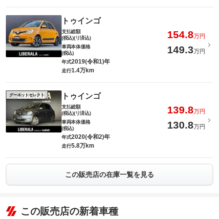
トゥインゴ
支払総額
154.8
万円
(税込)(リ済込)
車両本体価格
149.3
万円
(税込)
2019(令和1)年
年式
1.4万km
走行
トゥインゴ
グーネットセレクト
支払総額
139.8
万円
(税込)(リ済込)
車両本体価格
130.8
万円
(税込)
2020(令和2)年
年式
5.8万km
走行
この販売店の在庫一覧を見る
この販売店の新着車種