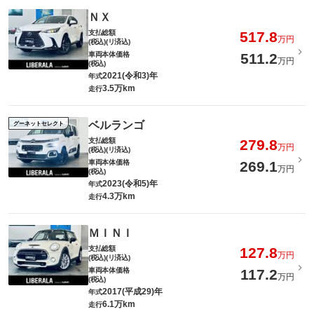
ＮＸ
支払総額
517.8
万円
(税込)(リ済込)
車両本体価格
511.2
万円
(税込)
2021(令和3)年
年式
3.5万km
走行
ベルランゴ
グーネットセレクト
支払総額
279.8
万円
(税込)(リ済込)
車両本体価格
269.1
万円
(税込)
2023(令和5)年
年式
4.3万km
走行
ＭＩＮＩ
支払総額
127.8
万円
(税込)(リ済込)
車両本体価格
117.2
万円
(税込)
2017(平成29)年
年式
6.1万km
走行