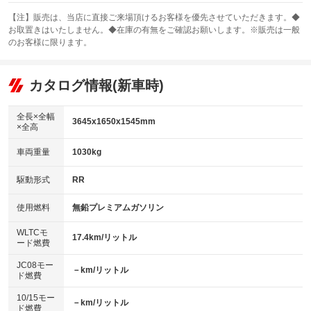
スライドドア
カーナビ
：装備なし
：装備なし
【注】販売は、当店に直接ご来場頂けるお客様を優先させていただきます。◆
お取置きはいたしません。◆在庫の有無をご確認お願いします。※販売は一般
サンルーフ
ABS
TV
：装備なし
：装備あり
：装備なし
のお客様に限ります。
エアコン
Wエアコン
オーディオ：ミュージックプレイヤー接続可
：装備あり
：装備なし
：装備あり
リフトアップ
パワーステアリング
カタログ情報(新車時)
ビジュアル
：装備なし
：装備あり
：装備なし
ダウンヒルアシストコントロール
アルミホイール：16インチ
：装備なし
：装備あり
全長×全幅
3645x1650x1545mm
×全高
パワーウィンドウ
盗難防止システム
革シート
ハーフレザーシート
：装備あり
：装備あり
：装備なし
：装備あり
車両重量
1030kg
アイドリングストップ
ドライブレコーダー
キーレス
LEDヘッドランプ
：装備あり
：装備なし
：装備あり
：装備なし
USB入力端子
Bluetooth接続
駆動形式
RR
HID(キセノンライト)
ポータブルナビ
：装備あり
：装備あり
：装備なし
：装備なし
100V電源
クリーンディーゼル
バックカメラ
ETC
使用燃料
無鉛プレミアムガソリン
：装備なし
：装備なし
：装備あり
：装備あり
センターデフロック
エアロ
スマートキー
：装備なし
WLTCモ
：装備なし
：装備なし
17.4km/リットル
ード燃費
レンタカーアップ
展示・試乗車
ローダウン
ランフラットタイヤ
：装備なし
：装備なし
：装備なし
：装備なし
JC08モー
－km/リットル
ド燃費
電動格納ミラー
パワーシート
3列シート
：装備なし
：装備なし
：装備なし
10/15モー
装備略号／用語解説
－km/リットル
ベンチシート
フルフラットシート
ド燃費
：装備なし
：装備なし