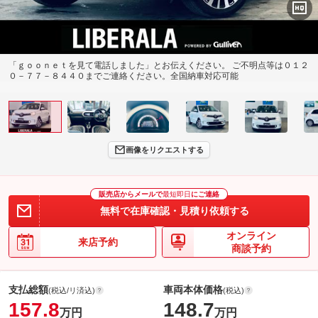
「ｇｏｏｎｅｔを見て電話しました」とお伝えください。 ご不明点等は０１２
０－７７－８４４０までご連絡ください。全国納車対応可能
画像をリクエストする
販売店からメールで
最短即日
にご連絡
無料で在庫確認・見積り依頼する
オンライン
来店予約
商談予約
支払総額
車両本体価格
(税込/リ済込)
(税込)
157.8
148.7
万円
万円