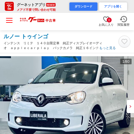
グーネットアプリ
RENEW
ダウンロード
アプリを開く
メアド不要で問い合わせ可能
0
お気に入り
閲覧履歴
ルノー トゥインゴ
インテンス リミテ １４０台限定車 純正ディスプレイオーディ
オ ａｐｐｌｅｃａｒｐｌａｙ バックカメラ 純正１６インチＡ
もっと見る
Ｗ クリアランスソナー クルコン ハーフ革 シートヒーター
リモコンキー ＡＵＸ ＵＳＢ ＢＴ（大阪府）
1
/80