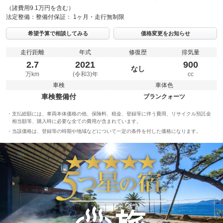
（諸費用9.1万円を含む）
法定整備：
整備付
保証：
1ヶ月・走行無制限
希望予算で相談してみる
価格変更をお知らせ
走行距離
年式
修復歴
排気量
2.7
2021
900
なし
万km
(令和3)年
cc
車検
車体色
車検整備付
ブランクォーツ
支払総額には、車両本体価格の他、保険料、税金、登録等に伴う費用、リサイクル預託金
相当額等、購入時に必要な全ての費用が含まれています。
当該価格は、登録等の時期や地域などについて一定の条件を付した価格になります。