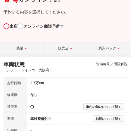
予約する内容を選択してください。
来店
オンライン商談予約
?
装備
販売店
購入パック
車両状態
装備略号／用語解説
（ルノートゥインゴ 大阪府）
走行距離
2.7万km
修復歴
なし
禁煙車
車内の匂いについて聞く
車検
車検整備付
納期について聞く
?
記録簿
-