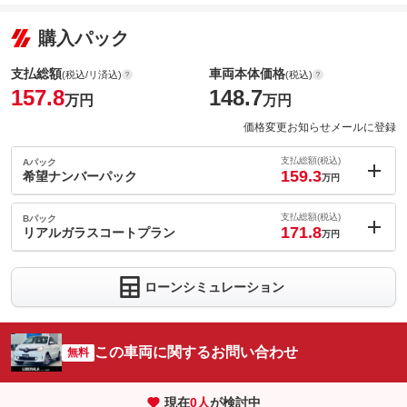
購入パック
支払総額
車両本体価格
(税込/リ済込)
(税込)
157.8
148.7
万円
万円
価格変更お知らせメールに登録
支払総額(税込)
Aパック
159.3
希望ナンバーパック
万円
内：オプシ
1.5
ョン価格
支払総額(税込)
Bパック
万円
171.8
(税込)
リアルガラスコートプラン
万円
車両本体価
148.7
万円
内：オプシ
格
14
ョン価格
万円
ローンシミュレーション
(税込)
車両本体価
148.7
万円
格
パック内容
この車両に関するお問い合わせ
無料
お好きな番号をお選びいただけます。
パック内容
現在
0
人
が検討中
備考
－