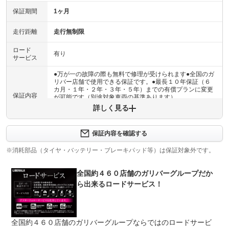
保証期間
1ヶ月
走行距離
走行無制限
ロード
有り
サービス
●万が一の故障の際も無料で修理が受けられます●全国のガ
リバー店舗で使用できる保証です。●最長１０年保証（６
カ月・１年・２年・３年・５年）までの有償プランに変更
保証内容
が可能です（別途対象車両の基準あります）
詳しく見る
保証内容について問い合わせる
計11項目
保証内容を確認する
１エンジン機構 ２動力伝達機構 ３ブレーキ機構 ４ス
保証項目
テアリング機構 ５前後アクスル機構 ６電子制御機構
※消耗部品（タイヤ・バッテリー・ブレーキパッド等）は保証対象外です。
７エアコン機構 ８車外装備品 ９車内装備品 １０乗員
保護機構 １１ハイブリッド機構
全国約４６０店舗のガリバーグループだか
修理回数
無制限
ら出来るロードサービス！
車両本体価格
●期間内の修理回数に制限はありませんが、累積上限金額
上限金額
は車両価格の５０％が上限です●対象部品の詳細は、別途
全国約４６０店舗のガリバーグループならではのロードサービ
規約に定めるとおりとなります。