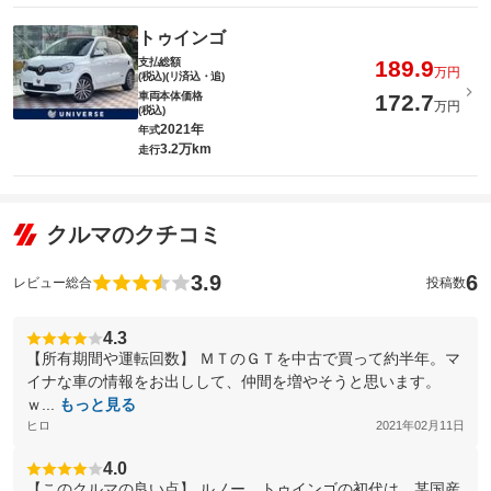
トゥインゴ
支払総額
189.9
万円
(税込)(リ済込・追)
車両本体価格
172.7
万円
(税込)
2021年
年式
3.2万km
走行
クルマのクチコミ
3.9
6
レビュー総合
投稿数
4.3
【所有期間や運転回数】 ＭＴのＧＴを中古で買って約半年。マ
イナな車の情報をお出しして、仲間を増やそうと思います。
ｗ...
もっと見る
ヒロ
2021年02月11日
4.0
【このクルマの良い点】 ルノー トゥインゴの初代は、某国産