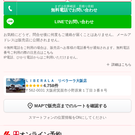
まずは在庫確認・見積り依頼
無料電話でお問い合わせ
LINEでお問い合わせ
お気軽にどうぞ。問合せ後に何度もご連絡が届くことはありません。 メールア
ドレスは販売店に公開されません。
※無料電話をご利用の場合は、販売店へお客様の電話番号が通知されます。無料電話
番号ご利用の際の注意点は
こちら
IP電話、ひかり電話からはご利用いただけません。
詳細はこちら
ＬＩＢＥＲＡＬＡ リベラーラ大阪店
4.7
58件
【STEP1】
認証画面でグーネットを友だち追加してから「許可する」ボタンを押
〒562-0031 大阪府箕面市小野原東１丁目３番８号
します
MAPで販売店までのルートを確認する
【STEP2】
トーク画面で
ボタンをタップして問い合わせを
完了してください。
スマートフォンの位置情報をONにしてください
こちら
オンライン予約