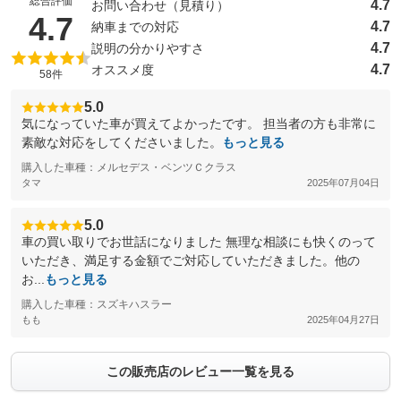
総合評価
4.7
お問い合わせ（見積り）
（5点満点中）
4.7
4.7
納車までの対応
4.7
説明の分かりやすさ
4.7
オススメ度
58件
5.0
気になっていた車が買えてよかったです。 担当者の方も非常に
素敵な対応をしてくださいました。
もっと見る
購入した車種：メルセデス・ベンツＣクラス
タマ
2025年07月04日
5.0
車の買い取りでお世話になりました 無理な相談にも快くのって
いただき、満足する金額でご対応していただきました。他の
お...
もっと見る
購入した車種：スズキハスラー
もも
2025年04月27日
この販売店のレビュー一覧を見る