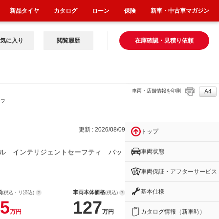
新品タイヤ
カタログ
ローン
保険
新車・中古車マガジン
気に入り
閲覧履歴
在庫確認・見積り依頼
車両・店舗情報を印刷
A4
ーフ
更新 : 2026/08/09
トップ
車両状態
ル インテリジェントセーフティ バッ
車両保証・アフターサービス
基本仕様
額
車両本体価格
(税込・リ済込)
(税込)
5
127
カタログ情報（新車時）
万円
万円