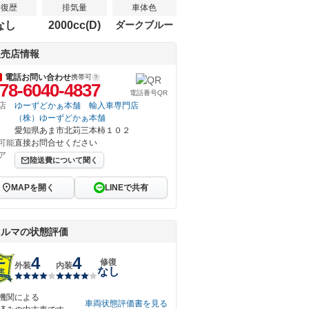
修復歴
排気量
車体色
なし
2000cc(D)
ダークブルー
販売店情報
電話お問い合わせ
携帯可
78-6040-4837
電話番号QR
店
ゆーずどかぁ本舗 輸入車専門店
（株）ゆーずどかぁ本舗
愛知県あま市北苅三本柿１０２
可能
直接お問合せください
ア
陸送費について聞く
MAPを開く
LINEで共有
クルマの状態評価
4
4
修復
外装
内装
なし
機関による
車両状態評価書を見る