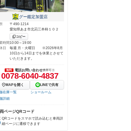
グー鑑定加盟店
所
〒490-1214
愛知県あま市北苅三本柿１０２
コピー
業時間
10:00～19:00
休日
毎週 月・火曜日 ※2026年8月
10日から14日までを休業とさせて
いただきます。
電話お問い合わせ
無料
携帯可
0078-6040-4837
MAPを開く
LINEで共有
舗在庫一覧
ショールーム
舗詳細
両ページQRコード
QRコードをスマホで読み込むと車両詳
細ページに遷移できます