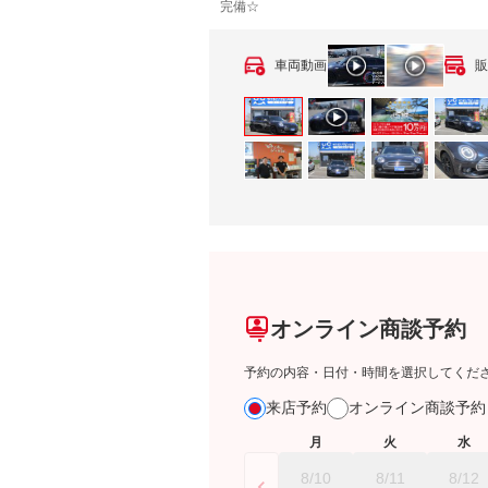
完備☆
車両動画
販
オンライン商談予約
予約の内容・日付・時間を選択してくだ
来店予約
オンライン商談予
月
火
水
8/10
8/11
8/12