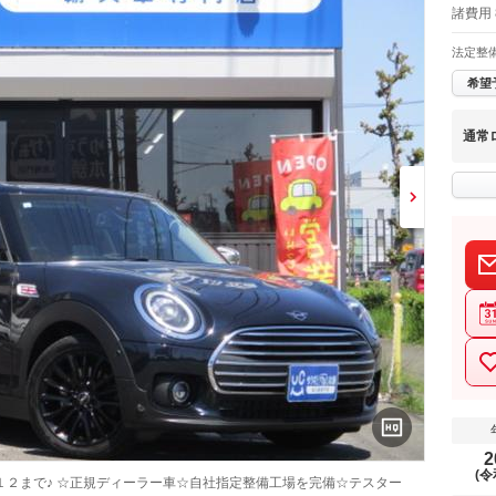
諸費用
法定整
希望
通常
2
(令
２まで♪ ☆正規ディーラー車☆自社指定整備工場を完備☆テスター