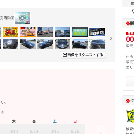
売店動画
無料
00
販売
画像をリクエストする
住所
販売
エリ
さい。
約
木
金
土
日
検査
8/13
8/14
8/15
8/16