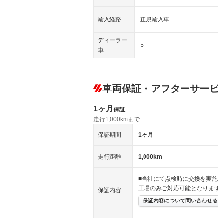
輸入経路
正規輸入車
ディーラー
○
車
車両保証・アフターサー
1ヶ月
保証
走行1,000kmまで
保証期間
1ヶ月
走行距離
1,000km
■当社にて点検時に交換を実
工場のみご対応可能となりま
保証内容
保証内容について問い合わせる