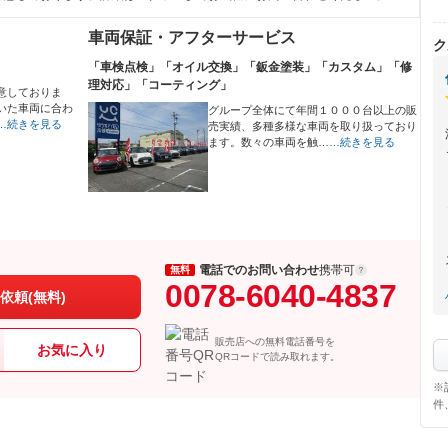
車両保証・アフターサービス
ク
「車検点検」「オイル交換」「鈑金塗装」「カスタム」「修
理対応」「コーティング」
意しておりま
いた車両に合わ
グループ全体にて年間１０００台以上の販
…続きを見る
売実績、多種多様な車両を取り扱っており
ます。数々の車両を触…
…続きを見る
電話でのお問い合わせ
携帯可
無料
0078-6040-4837
依頼(無料)
販売店への無料電話番号を
お気に入り
QRコードで読み取れます。
※
件