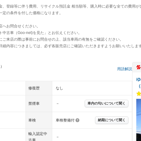
金、登録等に伴う費用、リサイクル預託金 相当額等、購入時に必要な全ての費用が
一定の条件を付した価格になります。
店へお問合せください。
古車（Goo-net)を見た」とお伝えください。
にご来店の際は事前にお問合せの上、該当車両の有無をご確認ください。
詳細内容につきましては、必ず各販売店にご確認いただきますようお願いいたしま
県）
用語解説
ゆ
（
修復歴
なし
禁煙車
－
車内の匂いについて聞く
車検
車検整備付
納期について聞く
輸入認定中
－
古車