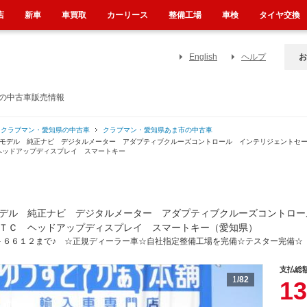
店
新車
車買取
カーリース
整備工場
車検
タイヤ交換
English
ヘルプ
お
）の中古車販売情報
クラブマン・愛知県の中古車
クラブマン・愛知県あま市の中古車
期モデル 純正ナビ デジタルメーター アダプティブクルーズコントロール インテリジェントセ
ヘッドアップディスプレイ スマートキー
デル 純正ナビ デジタルメーター アダプティブクルーズコントロー
ＴＣ ヘッドアップディスプレイ スマートキー（愛知県）
－６６１２まで♪ ☆正規ディーラー車☆自社指定整備工場を完備☆テスター完備☆
支払総
1
/82
13