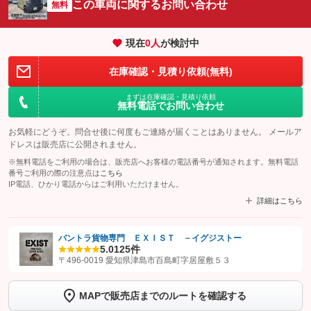
この車両に関するお問い合わせ
無料
現在
0
人
が検討中
在庫確認・見積り依頼(無料)
まずは在庫確認・見積り依頼
無料電話でお問い合わせ
お気軽にどうぞ。問合せ後に何度もご連絡が届くことはありません。 メールア
ドレスは販売店に公開されません。
※無料電話をご利用の場合は、販売店へお客様の電話番号が通知されます。無料電話
番号ご利用の際の注意点は
こちら
IP電話、ひかり電話からはご利用いただけません。
詳細はこちら
バントラ貨物専門 ＥＸＩＳＴ －イグジストー
5.0
125件
【STEP1】
認証画面でグーネットを友だち追加してから「許可する」ボタンを押
〒496-0019 愛知県津島市百島町字居屋敷５３
します
MAPで販売店までのルートを確認する
【STEP2】
トーク画面で
ボタンをタップして問い合わせを