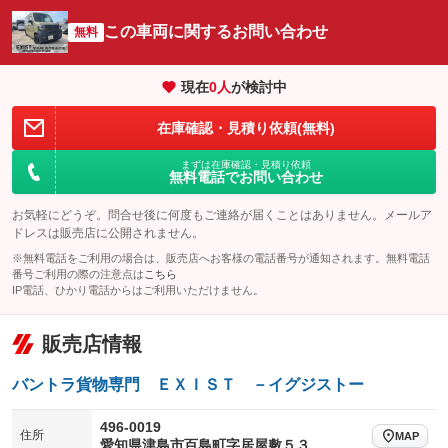
オーディオ
：装備なし
：装備なし
：装備なし
この車両に関するお問い合わせ
リフトアップ
パワーステアリング
無料
ビジュアル
：装備なし
：装備なし
：装備なし
ダウンヒルアシストコントロール
アルミホイール
：装備なし
：装備なし
現在
0
人
が検討中
パワーウィンドウ
盗難防止システム
革シート
ハーフレザーシート
：装備なし
：装備なし
：装備なし
：装備なし
在庫確認・見積り依頼(無料)
アイドリングストップ
ドライブレコーダー
キーレス
LEDヘッドランプ
：装備なし
：装備なし
：装備なし
：装備なし
まずは在庫確認・見積り依頼
USB入力端子
Bluetooth接続
HID(キセノンライト)
ポータブルナビ
無料電話でお問い合わせ
：装備なし
：装備なし
：装備なし
：装備なし
100V電源
クリーンディーゼル
バックカメラ
ETC
：装備なし
：装備なし
お気軽にどうぞ。問合せ後に何度もご連絡が届くことはありません。メールア
：装備なし
：装備なし
ドレスは販売店に公開されません。
センターデフロック
エアロ
スマートキー
：装備なし
：装備なし
：装備なし
※無料電話をご利用の場合は、販売店へお客様の電話番号が通知されます。無料電話
番号ご利用の際の注意点は
こちら
レンタカーアップ
展示・試乗車
ローダウン
ランフラットタイヤ
：装備なし
：装備なし
：装備なし
：装備なし
IP電話、ひかり電話からはご利用いただけません。
電動格納ミラー
パワーシート
3列シート
：装備なし
：装備なし
：装備なし
販売店情報
装備略号／用語解説
ベンチシート
フルフラットシート
：装備なし
：装備なし
バントラ貨物専門 ＥＸＩＳＴ －イグジストー
チップアップシート
オットマン
：装備なし
：装備なし
電動格納サードシート
シートヒーター
496-0019
：装備なし
：装備なし
住所
MAP
愛知県津島市百島町字居屋敷５３