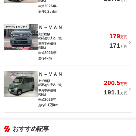
(税込)
2026年
年式
0.2万km
走行
Ｎ－ＶＡＮ
グーネットセレクト
支払総額
179
万円
(税込)(リ済込・追)
車両本体価格
171
万円
(税込)
2026年
年式
4km
走行
Ｎ－ＶＡＮ
支払総額
200.5
万円
(税込)(リ済込・追)
車両本体価格
191.1
万円
(税込)
2026年
年式
0.1万km
走行
おすすめ記事