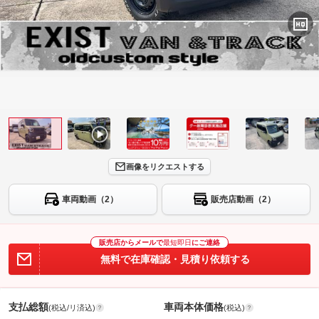
画像をリクエストする
車両動画（2）
販売店動画（2）
販売店からメールで
最短即日
にご連絡
無料で在庫確認・見積り依頼する
支払総額
車両本体価格
(税込/リ済込)
(税込)