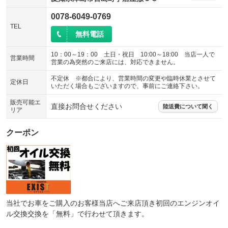
ウォークスルー
後席モニター
：装備なし
：装備なし
0078-6049-0769
電動リアゲート
フロントカメラ
：装備なし
：装備なし
TEL
無料電話
シートエアコン
全周囲カメラ
：装備なし
：装備なし
10：00～19：00 土日・祝日 10:00～18:00 当店一人で
サイドカメラ
ルーフレール
営業時間
：装備なし
：装備なし
営業の為突然のご来店には、対応できません。
エアサスペンション
ヘッドライトウォッシャー
：装備なし
：装備なし
不定休 ※都合により、営業時間の変更や臨時休業とさせて
定休日
いただく場合もございますので、事前にご連絡下さい。
装備略号／用語解説
販売可能エ
直接お問合せください
陸送費について聞く
リア
クーポン
当社でお車をご購入のお客様当店へご来店頂き初回のエンジンオイ
ル交換交換を「無料」で行わせて頂きます。