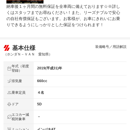
納車後１ヶ月間の無料保証を全車両に備えております☆※詳し
くはスタッフまでお尋ねください！また、リーズナブルで安心
の自社有償保証もございます。お客様が、お車にきれいにお乗
りできるようにしっかりとした保証をつけられます！
基本仕様
装備略号／用語解説
（ホンダＮ－ＶＡＮ 愛知県）
年式（初度
2019(平成31)年
登録）
排気量
660cc
乗車定員
４名
ドア
5D
エコカー減
－
税対象車
ミッション
インパネAT