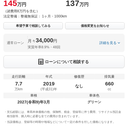
145
137
万円
万円
（諸費用8万円を含む）
法定整備：
整備無
保証：
1ヶ月・1000km
希望予算で相談してみる
価格変更をお知らせ
34,000
月々
円
通常ローン
詳細を見る
実質年率8.9%・48回
ローンについて相談する
走行距離
年式
修復歴
排気量
7.7
2019
660
なし
万km
(平成31)年
cc
車検
車体色
2027(令和9)年3月
グリーン
支払総額には、車両本体価格の他、保険料、税金、登録等に伴う費用、リサイクル預託金
相当額等、購入時に必要な全ての費用が含まれています。
当該価格は、登録等の時期や地域などについて一定の条件を付した価格になります。