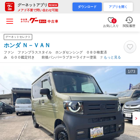
グーネットアプリ
RENEW
ダウンロード
アプリを開く
メアド不要で問い合わせ可能
0
お気に入り
閲覧履歴
グーネットセレクト
ホンダ Ｎ－ＶＡＮ
ファン ファンプラススタイル ホンダセンシング ＯＢＤ検査済
み ＧＯＯ鑑定付き 前後バンパーラプターライナー塗装 ナ
もっと見る
ビ バックカメラ 車検対応ゴツゴツホワイトレタータイヤ ブラ
ックスチールホイール（愛知県）
1
/73