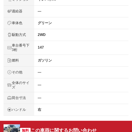
過給器
―
車体色
グリーン
駆動方式
2WD
車台番号下
147
3桁
燃料
ガソリン
その他
―
全体のサイ
―
ズ
荷台寸法
―
ハンドル
右
この車両に関するお問い合わせ
無料