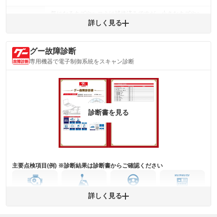
気になるキズやヘコミは補修済みですが、小さなキズやヘ
外装
コミが残っています。
詳しく見る
(車両外装)
キズ・へこみについて問い合わせる
内装
グー故障診断
気になる汚れ等が、部分的にあります。
(内装状態)
専用機器で電子制御系統をスキャン診断
主要機関に不具合はありません。
機関
詳細は鑑定書をご確認ください。
修復歴
※グー鑑定は保証サービスではございません。購入時は必ず現車をご確認
診断書を見る
下さい。
※実際にお渡しするコンディションチェックシートにつきましては、形式
および表示項目が異なる場合がございます。
※グー鑑定の評価はあくまでも記載している鑑定日の鑑定結果となりま
す。車両情報等の詳細は各販売店へお問い合わせ下さい。
主要点検項目(例) ※診断結果は診断書からご確認ください
エンジン
トランス
パワー
HV/PHV/EV
詳しく見る
ミッション
ステアリング