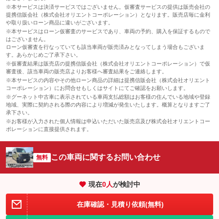
※本サービスは決済サービスではございません。仮審査サービスの提供は販売会社の
提携信販会社（株式会社オリエントコーポレーション）となります。販売店毎に金利
や取り扱いローン商品に違いがございます。
※本サービスはローン仮審査のサービスであり、車両の予約、購入を保証するもので
はございません。
ローン仮審査を行なっていても該当車両が販売済みとなってしまう場合もございま
す。あらかじめご了承下さい。
※仮審査結果は販売店の提携信販会社（株式会社オリエントコーポレーション）で仮
審査後、該当車両の販売店よりお客様へ審査結果をご連絡します。
※本サービスの内容やその他ローン商品の詳細は提携信販会社（株式会社オリエント
コーポレーション）にお問合せもしくはサイトにてご確認をお願いします。
※グーネット中古車に表示されている車両支払総額はお客様の住んでいる地域や登録
地域、実際に契約される際の内容により増減が発生いたします。概算となりますご了
承下さい。
※お客様が入力された個人情報は申込いただいた販売店及び株式会社オリエントコー
ポレーションに直接提供されます。
この車両に関するお問い合わせ
無料
現在
0
人
が検討中
在庫確認・見積り依頼(無料)