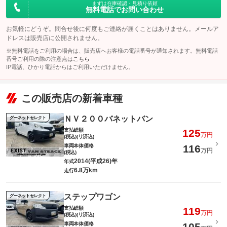
まずは在庫確認・見積り依頼
無料電話でお問い合わせ
お気軽にどうぞ。問合せ後に何度もご連絡が届くことはありません。メールア
ドレスは販売店に公開されません。
※無料電話をご利用の場合は、販売店へお客様の電話番号が通知されます。無料電話
番号ご利用の際の注意点は
こちら
IP電話、ひかり電話からはご利用いただけません。
この販売店の新着車種
ＮＶ２００バネットバン
グーネットセレクト
支払総額
125
万円
(税込)(リ済込)
車両本体価格
116
万円
(税込)
2014(平成26)年
年式
6.8万km
走行
ステップワゴン
グーネットセレクト
支払総額
119
万円
(税込)(リ済込)
車両本体価格
105