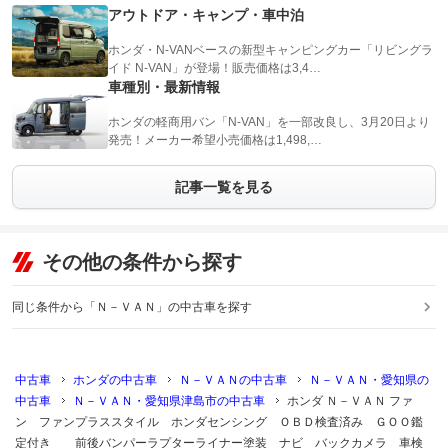
アウトドア・キャンプ・車中泊
ホンダ・N-VANベースの新型キャンピングカー「リビングラ
イド N-VAN」が登場！販売価格は3,4…
車種別・最新情報
ホンダの軽商用バン「N-VAN」を一部改良し、3月20日より
発売！メーカー希望小売価格は1,498,…
記事一覧を見る
その他の条件から探す
同じ条件から「Ｎ－ＶＡＮ」の中古車を探す
中古車
ホンダの中古車
Ｎ－ＶＡＮの中古車
Ｎ－ＶＡＮ・愛知県の
中古車
Ｎ－ＶＡＮ・愛知県津島市の中古車
ホンダ Ｎ－ＶＡＮ ファ
ン ファンプラススタイル ホンダセンシング ＯＢＤ検査済み ＧＯＯ鑑
定付き 前後バンパーラプターライナー塗装 ナビ バックカメラ 車検