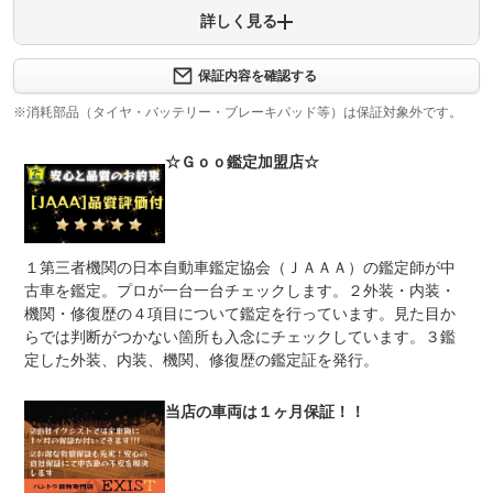
詳しく見る
保証項目
-
修理回数
-
保証内容を確認する
※消耗部品（タイヤ・バッテリー・ブレーキパッド等）は保証対象外です。
上限金額
-
☆Ｇｏｏ鑑定加盟店☆
免責金
無し
保証修理
-
受付先
法定整備
整備無 車両状態については販売店にご確認ください
１第三者機関の日本自動車鑑定協会（ＪＡＡＡ）の鑑定師が中
古車を鑑定。プロが一台一台チェックします。２外装・内装・
法定整備
-
機関・修復歴の４項目について鑑定を行っています。見た目か
について
らでは判断がつかない箇所も入念にチェックしています。３鑑
定した外装、内装、機関、修復歴の鑑定証を発行。
当店の車両は１ヶ月保証！！