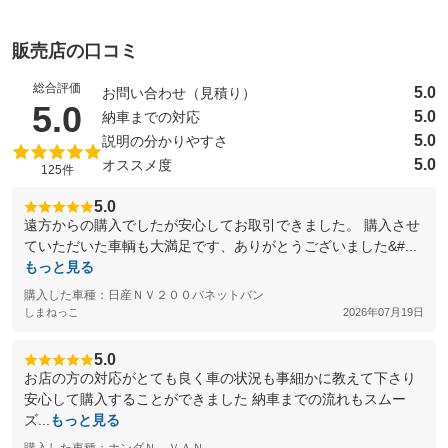
販売店の口コミ
総合評価
5.0
お問い合わせ（見積り）
（5点満点中）
5.0
5.0
納車までの対応
5.0
説明の分かりやすさ
5.0
オススメ度
125件
5.0
遠方からの購入でしたが安心してお取引できました。 購入させ
ていただいた車輌も大満足です、ありがとうございました&#...
もっと見る
購入した車種：日産ＮＶ２００バネットバン
しまねっこ
2026年07月19日
5.0
お店の方の対応がとても良く車の状況も事細かに教えて下さり
安心して購入することができました 納車までの流れもスムー
ズ...
もっと見る