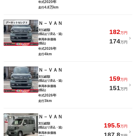
2020年
年式
4.8万km
走行
Ｎ－ＶＡＮ
グーネットセレクト
支払総額
182
万円
(税込)(リ済込・追)
車両本体価格
174
万円
(税込)
2026年
年式
4km
走行
Ｎ－ＶＡＮ
支払総額
159
万円
(税込)(リ済込・追)
車両本体価格
151
万円
(税込)
2026年
年式
3km
走行
Ｎ－ＶＡＮ
支払総額
195.5
万円
(税込)(リ済込・追)
車両本体価格
187.8
万円