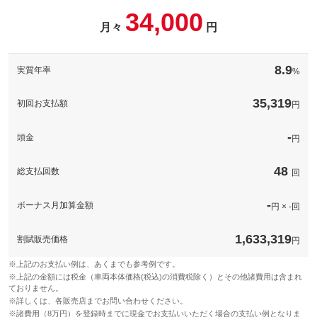
34,000
パック内容
月々
円
安心の１２か月点検整備！
8.9
実質年率
%
備考
－
35,319
初回お支払額
円
このパックの見積もり依頼（無料）
-
頭金
円
48
総支払回数
回
-
ボーナス月加算金額
円 × -回
1,633,319
割賦販売価格
円
※上記のお支払い例は、あくまでも参考例です。
※上記の金額には税金（車両本体価格(税込)の消費税除く）とその他諸費用は含まれ
ておりません。
※詳しくは、各販売店までお問い合わせください。
※諸費用（8万円）を登録時までに現金でお支払いいただく場合の支払い例となりま