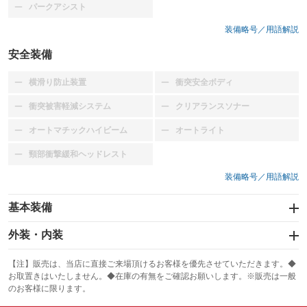
パークアシスト
：装備なし
装備略号／用語解説
安全装備
横滑り防止装置
衝突安全ボディ
：装備なし
：装備なし
衝突被害軽減システム
クリアランスソナー
：装備なし
：装備なし
オートマチックハイビーム
オートライト
：装備なし
：装備なし
頸部衝撃緩和ヘッドレスト
：装備なし
装備略号／用語解説
基本装備
エアバッグ
外装・内装
：装備なし
スライドドア
カーナビ
：装備なし
：装備なし
【注】販売は、当店に直接ご来場頂けるお客様を優先させていただきます。◆
お取置きはいたしません。◆在庫の有無をご確認お願いします。※販売は一般
サンルーフ
ABS
TV
：装備なし
：装備なし
：装備なし
のお客様に限ります。
エアコン
Wエアコン