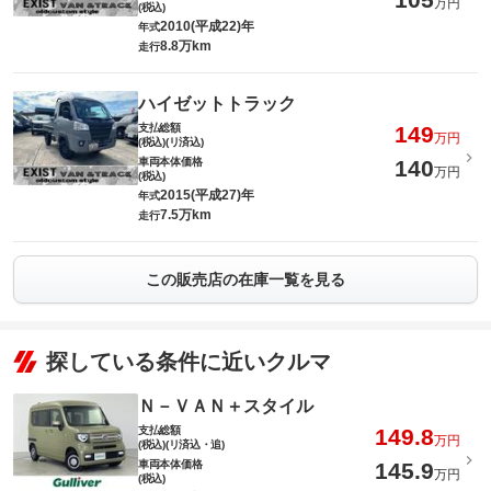
万円
(税込)
2010(平成22)年
年式
8.8万km
走行
ハイゼットトラック
支払総額
149
万円
(税込)(リ済込)
車両本体価格
140
万円
(税込)
2015(平成27)年
年式
7.5万km
走行
この販売店の在庫一覧を見る
探している条件に近いクルマ
Ｎ－ＶＡＮ＋スタイル
支払総額
149.8
万円
(税込)(リ済込・追)
車両本体価格
145.9
万円
(税込)