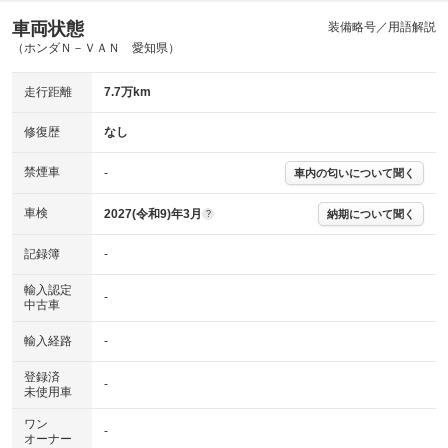
車両状態
ABS
エアーバッグ
先進安全装備
その他
装備略号／用語解説
（ホンダＮ－ＶＡＮ 愛知県）
※異常がある場合は主要点検項目が赤色になり、異常と表記されます。
※車に装備されていない項目は「-」と表記されます
走行距離
7.7万km
※グー故障診断は保証サービスではございません。購入時は必ず現車をご
確認下さい。
※実際にお渡しする故障診断書につきましては、形式および表示項目が異
修復歴
なし
なる場合がございます。
※グー故障診断書はあくまでも実施時点での診断結果となります。将来に
禁煙車
-
車内の匂いについて聞く
わたり車両状態を担保するものではありませんので、車両情報等の詳細は
各販売店へお問い合わせ下さい。
車検
2027(令和9)年3月
納期について聞く
?
記録簿
-
輸入認定
-
中古車
輸入経路
-
登録済
-
未使用車
ワン
-
オーナー