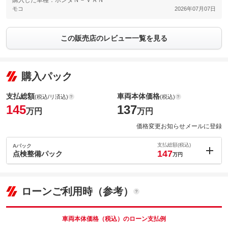
購入した車種：ホンダＮ－ＶＡＮ
モコ
2026年07月07日
この販売店のレビュー一覧を見る
購入パック
支払総額
車両本体価格
(税込/リ済込)
(税込)
145
137
万円
万円
価格変更お知らせメールに登録
支払総額(税込)
Aパック
147
点検整備パック
万円
内：オプシ
2
ョン価格
万円
(税込)
ローンご利用時（参考）
車両本体価
137
万円
格
車両本体価格（税込）のローン支払例