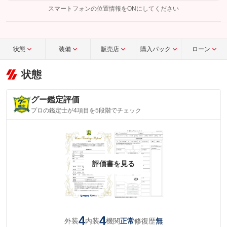
完了してください。
スマートフォンの位置情報をONにしてください
こちら
状態
装備
販売店
購入パック
ローン
状態
グー鑑定評価
プロの鑑定士が4項目を5段階でチェック
評価書を見る
4
4
外装
内装
機関
修復歴
正常
無