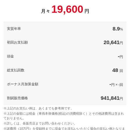
19,600
パック内容
月々
円
安心の１２か月点検整備！
8.9
実質年率
%
備考
－
20,641
初回お支払額
円
このパックの見積もり依頼（無料）
-
頭金
円
48
総支払回数
回
-
ボーナス月加算金額
円 × -回
941,841
割賦販売価格
円
※上記のお支払い例は、あくまでも参考例です。
※上記の金額には税金（車両本体価格(税込)の消費税除く）とその他諸費用は含まれ
ておりません。
※詳しくは、各販売店までお問い合わせください。
※諸費用（10万円）を登録時までに現金でお支払いいただく場合の支払い例となりま