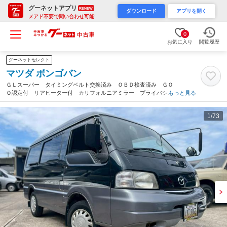
グーネットアプリ
RENEW
ダウンロード
アプリを開く
メアド不要で問い合わせ可能
0
お気に入り
閲覧履歴
グーネットセレクト
マツダ ボンゴバン
ＧＬスーパー タイミングベルト交換済み ＯＢＤ検査済み ＧＯ
Ｏ認定付 リアヒーター付 カリフォルニアミラー プライバシー
もっと見る
ガラス スライドガラス ２列目リクライニングシート リアシー
トベルト 助手席エアバッグ付（愛知県）
1
/73