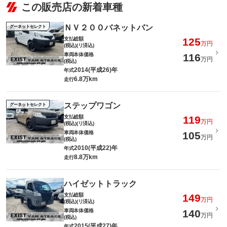
この販売店の新着車種
ＮＶ２００バネットバン
グーネットセレクト
支払総額
125
万円
(税込)(リ済込)
車両本体価格
116
万円
(税込)
2014(平成26)年
年式
6.8万km
走行
ステップワゴン
グーネットセレクト
支払総額
119
万円
(税込)(リ済込)
車両本体価格
105
万円
(税込)
2010(平成22)年
年式
8.8万km
走行
ハイゼットトラック
支払総額
149
万円
(税込)(リ済込)
車両本体価格
140
万円
(税込)
2015(平成27)年
年式