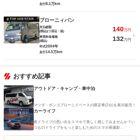
8.1万km
走行
ブローニィバン
支払総額
140
万円
(税込)(リ済込・追)
車両本体価格
132
万円
(税込)
2004年
年式
14.5万km
走行
おすすめ記事
アウトドア・キャンプ・車中泊
マツダ・ボンゴブローニイベースの限定車(2台)を展示販売！
カーライフ
夜ドライブの思い出をスマホで美しく残してみませんか？い
つものドライブをもっと楽しむためのスマホ夜撮影…