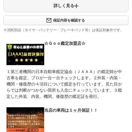
詳しく見る
保証項目
-
修理回数
-
保証内容を確認する
※消耗部品（タイヤ・バッテリー・ブレーキパッド等）は保証対象外です。
上限金額
-
☆Ｇｏｏ鑑定加盟店☆
免責金
無し
保証修理
-
受付先
法定整備
整備無 車両状態については販売店にご確認ください
１第三者機関の日本自動車鑑定協会（ＪＡＡＡ）の鑑定師が中
古車を鑑定。プロが一台一台チェックします。２外装・内装・
法定整備
-
機関・修復歴の４項目について鑑定を行っています。見た目か
について
らでは判断がつかない箇所も入念にチェックしています。３鑑
定した外装、内装、機関、修復歴の鑑定証を発行。
当店の車両は１ヶ月保証！！