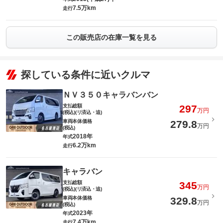
7.5万km
走行
この販売店の在庫一覧を見る
探している条件に近いクルマ
ＮＶ３５０キャラバンバン
支払総額
297
万円
(税込)(リ済込・追)
車両本体価格
279.8
万円
(税込)
2018年
年式
6.2万km
走行
キャラバン
支払総額
345
万円
(税込)(リ済込・追)
車両本体価格
329.8
万円
(税込)
2023年
年式
7.4万km
走行