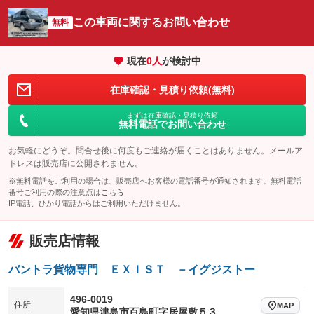
オーディオ
：装備なし
：装備なし
：装備なし
この車両に関するお問い合わせ
リフトアップ
パワーステアリング
無料
ビジュアル
：装備なし
：装備なし
：装備なし
ダウンヒルアシストコントロール
アルミホイール
：装備なし
：装備なし
現在
0
人
が検討中
パワーウィンドウ
盗難防止システム
革シート
ハーフレザーシート
：装備なし
：装備なし
：装備なし
：装備なし
在庫確認・見積り依頼(無料)
アイドリングストップ
ドライブレコーダー
キーレス
LEDヘッドランプ
：装備なし
：装備なし
：装備なし
：装備なし
まずは在庫確認・見積り依頼
USB入力端子
Bluetooth接続
HID(キセノンライト)
ポータブルナビ
無料電話でお問い合わせ
：装備なし
：装備なし
：装備なし
：装備なし
100V電源
クリーンディーゼル
バックカメラ
ETC
：装備なし
：装備なし
お気軽にどうぞ。問合せ後に何度もご連絡が届くことはありません。メールア
：装備なし
：装備なし
ドレスは販売店に公開されません。
センターデフロック
エアロ
スマートキー
：装備なし
：装備なし
：装備なし
※無料電話をご利用の場合は、販売店へお客様の電話番号が通知されます。無料電話
番号ご利用の際の注意点は
こちら
レンタカーアップ
展示・試乗車
ローダウン
ランフラットタイヤ
：装備なし
：装備なし
：装備なし
：装備なし
IP電話、ひかり電話からはご利用いただけません。
電動格納ミラー
パワーシート
3列シート
：装備なし
：装備なし
：装備なし
販売店情報
装備略号／用語解説
ベンチシート
フルフラットシート
：装備なし
：装備なし
バントラ貨物専門 ＥＸＩＳＴ －イグジストー
チップアップシート
オットマン
：装備なし
：装備なし
電動格納サードシート
シートヒーター
496-0019
：装備なし
：装備なし
住所
MAP
愛知県津島市百島町字居屋敷５３