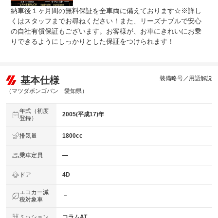
納車後１ヶ月間の無料保証を全車両に備えております☆※詳し
くはスタッフまでお尋ねください！また、リーズナブルで安心
の自社有償保証もございます。お客様が、お車にきれいにお乗
りできるようにしっかりとした保証をつけられます！
基本仕様
装備略号／用語解説
（マツダボンゴバン 愛知県）
年式（初度
2005(平成17)年
登録）
排気量
1800cc
乗車定員
―
ドア
4D
エコカー減
－
税対象車
ミッション
コラムAT