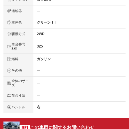
過給器
―
車体色
グリーンＩＩ
駆動方式
2WD
車台番号下
325
3桁
燃料
ガソリン
その他
―
全体のサイ
―
ズ
荷台寸法
―
ハンドル
右
この車両に関するお問い合わせ
無料