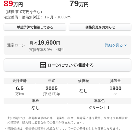
89
79
万円
万円
（諸費用10万円を含む）
法定整備：
整備無
保証：
1ヶ月・1000km
希望予算で相談してみる
価格変更をお知らせ
19,600
月々
円
通常ローン
詳細を見る
実質年率8.9%・48回
ローンについて相談する
走行距離
年式
修復歴
排気量
6.5
2005
1800
なし
万km
(平成17)年
cc
車検
車体色
なし
グリーンＩＩ
支払総額には、車両本体価格の他、保険料、税金、登録等に伴う費用、リサイクル預託金
相当額等、購入時に必要な全ての費用が含まれています。
当該価格は、登録等の時期や地域などについて一定の条件を付した価格になります。