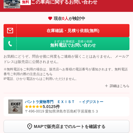
この車両に関するお問い合わせ
無料
現在
0
人
が検討中
在庫確認・見積り依頼(無料)
まずは在庫確認・見積り依頼
無料電話でお問い合わせ
お気軽にどうぞ。問合せ後に何度もご連絡が届くことはありません。 メールア
ドレスは販売店に公開されません。
※無料電話をご利用の場合は、販売店へお客様の電話番号が通知されます。無料電話
番号ご利用の際の注意点は
こちら
IP電話、ひかり電話からはご利用いただけません。
詳細はこちら
バントラ貨物専門 ＥＸＩＳＴ －イグジストー
5.0
125件
【STEP1】
認証画面でグーネットを友だち追加してから「許可する」ボタンを押
〒496-0019 愛知県津島市百島町字居屋敷５３
します
MAPで販売店までのルートを確認する
【STEP2】
トーク画面で
ボタンをタップして問い合わせを