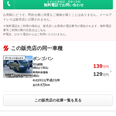
まずは在庫確認・見積り依頼
無料電話でお問い合わせ
お気軽にどうぞ。問合せ後に何度もご連絡が届くことはありません。メールア
ドレスは販売店に公開されません。
※無料電話をご利用の場合は、販売店へお客様の電話番号が通知されます。無料電話
番号ご利用の際の注意点は
こちら
IP電話、ひかり電話からはご利用いただけません。
この販売店の同一車種
ボンゴバン
グーネットセレクト
支払総額
139
万円
(税込)(リ済込)
車両本体価格
129
万円
(税込)
2011(平成23)年
年式
8.9万km
走行
この販売店の在庫一覧を見る