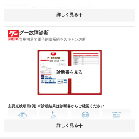
気になるようなキズやヘコミがあります。
外装
詳しく見る
(車両外装)
キズ・へこみについて問い合わせる
内装
気になる汚れ等があります。
(内装状態)
グー故障診断
専用機器で電子制御系統をスキャン診断
主要機関に不具合はありません。
機関
詳細は鑑定書をご確認ください。
修復歴
※グー鑑定は保証サービスではございません。購入時は必ず現車をご確認
診断書を見る
下さい。
※実際にお渡しするコンディションチェックシートにつきましては、形式
および表示項目が異なる場合がございます。
※グー鑑定の評価はあくまでも記載している鑑定日の鑑定結果となりま
す。車両情報等の詳細は各販売店へお問い合わせ下さい。
主要点検項目(例) ※診断結果は診断書からご確認ください
エンジン
トランス
パワー
HV/PHV/EV
詳しく見る
ミッション
ステアリング