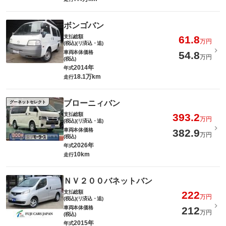
ボンゴバン
支払総額
61.8
万円
(税込)(リ済込・追)
車両本体価格
54.8
万円
(税込)
2014年
年式
18.1万km
走行
ブローニィバン
グーネットセレクト
支払総額
393.2
万円
(税込)(リ済込・追)
車両本体価格
382.9
万円
(税込)
2026年
年式
10km
走行
ＮＶ２００バネットバン
支払総額
222
万円
(税込)(リ済込・追)
車両本体価格
212
万円
(税込)
2015年
年式