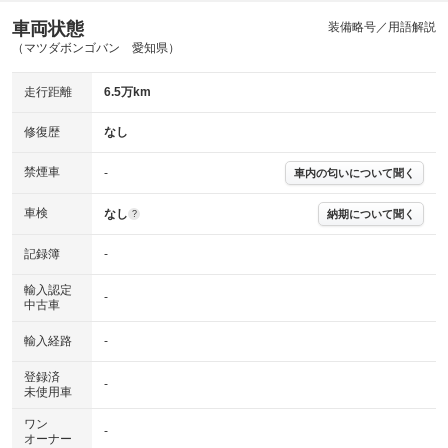
車両状態
ABS
エアーバッグ
先進安全装備
その他
装備略号／用語解説
（マツダボンゴバン 愛知県）
※異常がある場合は主要点検項目が赤色になり、異常と表記されます。
※車に装備されていない項目は「-」と表記されます
走行距離
6.5万km
※グー故障診断は保証サービスではございません。購入時は必ず現車をご
確認下さい。
※実際にお渡しする故障診断書につきましては、形式および表示項目が異
修復歴
なし
なる場合がございます。
※グー故障診断書はあくまでも実施時点での診断結果となります。将来に
禁煙車
-
車内の匂いについて聞く
わたり車両状態を担保するものではありませんので、車両情報等の詳細は
各販売店へお問い合わせ下さい。
車検
なし
納期について聞く
?
記録簿
-
輸入認定
-
中古車
輸入経路
-
登録済
-
未使用車
ワン
-
オーナー