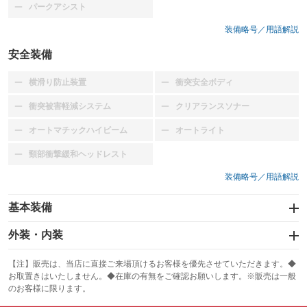
パークアシスト
：装備なし
装備略号／用語解説
安全装備
横滑り防止装置
衝突安全ボディ
：装備なし
：装備なし
衝突被害軽減システム
クリアランスソナー
：装備なし
：装備なし
オートマチックハイビーム
オートライト
：装備なし
：装備なし
頸部衝撃緩和ヘッドレスト
：装備なし
装備略号／用語解説
基本装備
エアバッグ
外装・内装
：装備なし
スライドドア
カーナビ
：装備なし
：装備なし
【注】販売は、当店に直接ご来場頂けるお客様を優先させていただきます。◆
お取置きはいたしません。◆在庫の有無をご確認お願いします。※販売は一般
サンルーフ
ABS
TV
：装備なし
：装備なし
：装備なし
のお客様に限ります。
エアコン
Wエアコン