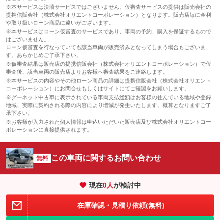
※本サービスは決済サービスではございません。仮審査サービスの提供は販売会社の
提携信販会社（株式会社オリエントコーポレーション）となります。販売店毎に金利
や取り扱いローン商品に違いがございます。
※本サービスはローン仮審査のサービスであり、車両の予約、購入を保証するもので
はございません。
ローン仮審査を行なっていても該当車両が販売済みとなってしまう場合もございま
す。あらかじめご了承下さい。
※仮審査結果は販売店の提携信販会社（株式会社オリエントコーポレーション）で仮
審査後、該当車両の販売店よりお客様へ審査結果をご連絡します。
※本サービスの内容やその他ローン商品の詳細は提携信販会社（株式会社オリエント
コーポレーション）にお問合せもしくはサイトにてご確認をお願いします。
※グーネット中古車に表示されている車両支払総額はお客様の住んでいる地域や登録
地域、実際に契約される際の内容により増減が発生いたします。概算となりますご了
承下さい。
※お客様が入力された個人情報は申込いただいた販売店及び株式会社オリエントコー
ポレーションに直接提供されます。
この車両に関するお問い合わせ
無料
現在
0
人
が検討中
在庫確認・見積り依頼(無料)