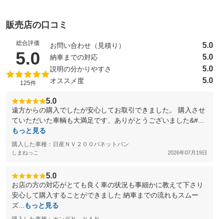
販売店の口コミ
総合評価
5.0
お問い合わせ（見積り）
（5点満点中）
5.0
5.0
納車までの対応
5.0
説明の分かりやすさ
5.0
オススメ度
125件
5.0
遠方からの購入でしたが安心してお取引できました。 購入させ
ていただいた車輌も大満足です、ありがとうございました&#...
もっと見る
購入した車種：日産ＮＶ２００バネットバン
しまねっこ
2026年07月19日
5.0
お店の方の対応がとても良く車の状況も事細かに教えて下さり
安心して購入することができました 納車までの流れもスムー
ズ...
もっと見る