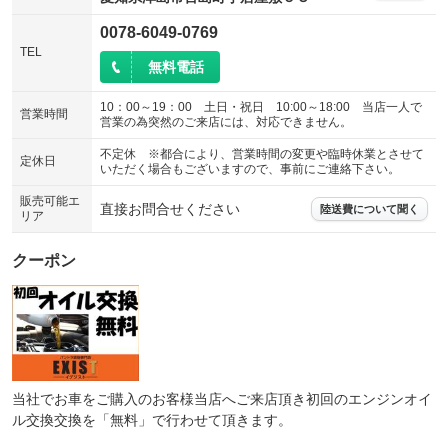
ウォークスルー
後席モニター
：装備なし
：装備なし
0078-6049-0769
電動リアゲート
フロントカメラ
：装備なし
：装備なし
TEL
無料電話
シートエアコン
全周囲カメラ
：装備なし
：装備なし
10：00～19：00 土日・祝日 10:00～18:00 当店一人で
サイドカメラ
ルーフレール
営業時間
：装備なし
：装備なし
営業の為突然のご来店には、対応できません。
エアサスペンション
ヘッドライトウォッシャー
：装備なし
：装備なし
不定休 ※都合により、営業時間の変更や臨時休業とさせて
定休日
いただく場合もございますので、事前にご連絡下さい。
装備略号／用語解説
販売可能エ
直接お問合せください
陸送費について聞く
リア
クーポン
当社でお車をご購入のお客様当店へご来店頂き初回のエンジンオイ
ル交換交換を「無料」で行わせて頂きます。