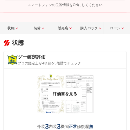
完了してください。
スマートフォンの位置情報をONにしてください
こちら
状態
装備
販売店
購入パック
ローン
状態
グー鑑定評価
プロの鑑定士が4項目を5段階でチェック
評価書を見る
3
3
外装
内装
機関
修復歴
正常
無