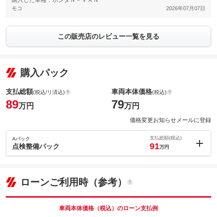
購入した車種：ホンダＮ－ＶＡＮ
モコ
2026年07月07日
この販売店のレビュー一覧を見る
購入パック
支払総額
車両本体価格
(税込/リ済込)
(税込)
89
79
万円
万円
価格変更お知らせメールに登録
支払総額(税込)
Aパック
91
点検整備パック
万円
内：オプシ
2
ョン価格
万円
(税込)
ローンご利用時（参考）
車両本体価
79
万円
格
車両本体価格（税込）のローン支払例