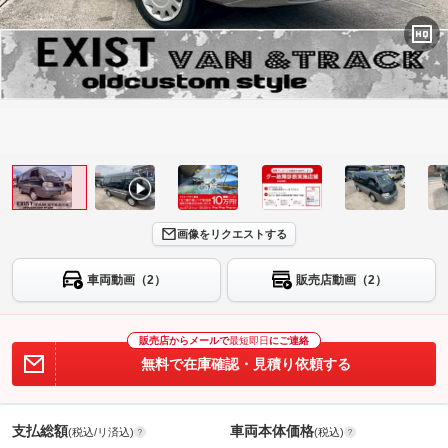
画像をリクエストする
車両動画（2）
販売店動画（2）
販売店からメールで
最短即日
にご連絡
無料で在庫確認・見積り依頼する
支払総額
車両本体価格
(税込/リ済込)
(税込)