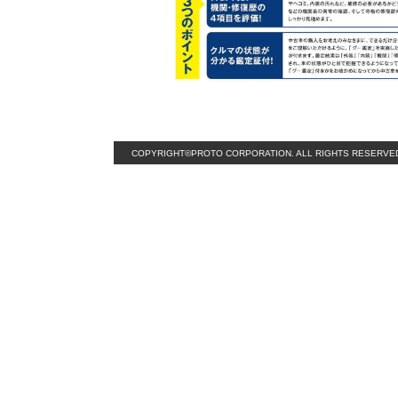
COPYRIGHT©PROTO CORPORATION. ALL RIGHTS RESERVE