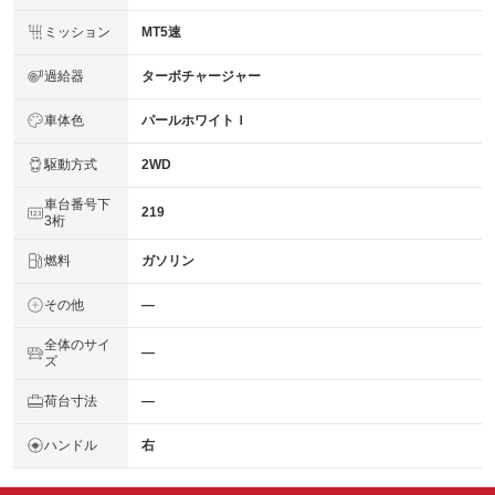
ミッション
MT5速
過給器
ターボチャージャー
車体色
パールホワイトＩ
駆動方式
2WD
車台番号下
219
3桁
燃料
ガソリン
その他
―
全体のサイ
―
ズ
荷台寸法
―
ハンドル
右