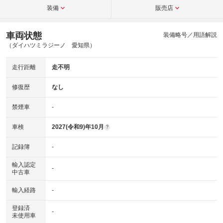
装備
販売店
車両状態
装備略号／用語解説
（ダイハツミラジーノ 愛知県）
走行距離
走不明
修復歴
なし
禁煙車
-
車検
2027(令和9)年10月
?
記録簿
-
輸入認定
-
中古車
輸入経路
-
登録済
-
未使用車