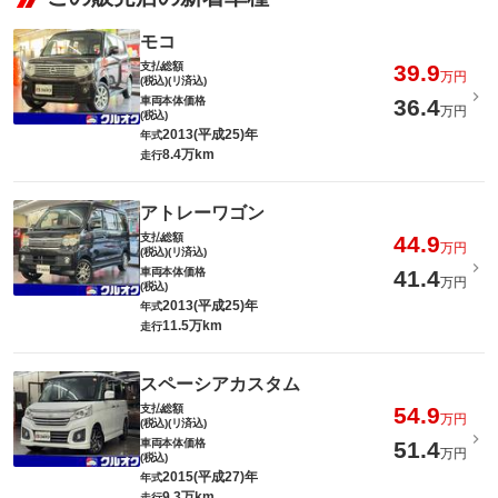
モコ
支払総額
39.9
万円
(税込)(リ済込)
車両本体価格
36.4
万円
(税込)
2013(平成25)年
年式
8.4万km
走行
アトレーワゴン
支払総額
44.9
万円
(税込)(リ済込)
車両本体価格
41.4
万円
(税込)
2013(平成25)年
年式
11.5万km
走行
スペーシアカスタム
支払総額
54.9
万円
(税込)(リ済込)
車両本体価格
51.4
万円
(税込)
2015(平成27)年
年式
9.3万km
走行