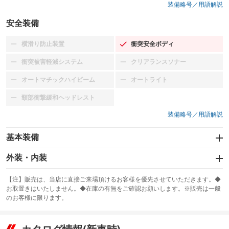
装備略号／用語解説
安全装備
横滑り防止装置
衝突安全ボディ
：装備なし
：装備あり
衝突被害軽減システム
クリアランスソナー
：装備なし
：装備なし
オートマチックハイビーム
オートライト
：装備なし
：装備なし
頸部衝撃緩和ヘッドレスト
：装備なし
装備略号／用語解説
基本装備
エアバッグ：運転席/助手席
外装・内装
：装備あり
スライドドア
カーナビ
：装備なし
：装備なし
【注】販売は、当店に直接ご来場頂けるお客様を優先させていただきます。◆
お取置きはいたしません。◆在庫の有無をご確認お願いします。※販売は一般
サンルーフ
ABS
TV
：装備なし
：装備なし
：装備なし
のお客様に限ります。
エアコン
Wエアコン
オーディオ：CDまたはCDチェンジャー
：装備あり
：装備なし
：装備あり
リフトアップ
パワーステアリング