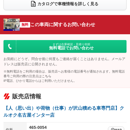
電動リアゲート
フロントカメラ
カタログで車種情報を詳しく見る
：装備なし
：装備なし
シートエアコン
全周囲カメラ
：装備なし
：装備なし
サイドカメラ
ルーフレール
この車両に関するお問い合わせ
：装備なし
無料
：装備なし
エアサスペンション
ヘッドライトウォッシャー
：装備なし
：装備なし
装備略号／用語解説
まずは在庫確認・見積り依頼
無料電話でお問い合わせ
お気軽にどうぞ。問合せ後に何度もご連絡が届くことはありません。メールア
ドレスは販売店に公開されません。
※無料電話をご利用の場合は、販売店へお客様の電話番号が通知されます。無料電話
番号ご利用の際の注意点は
こちら
IP電話、ひかり電話からはご利用いただけません。
販売店情報
【人（思い出）や荷物（仕事）が沢山積める車専門店】ク
ルオク名古屋インター店
465-0054
住所
MAP