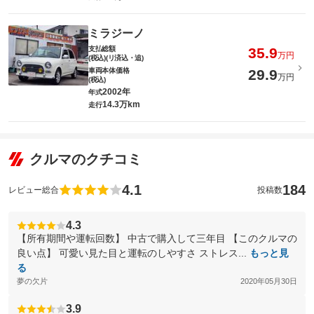
ミラジーノ
支払総額
35.9
万円
(税込)(リ済込・追)
車両本体価格
29.9
万円
(税込)
2002年
年式
14.3万km
走行
クルマのクチコミ
4.1
184
レビュー総合
投稿数
4.3
【所有期間や運転回数】 中古で購入して三年目 【このクルマの
良い点】 可愛い見た目と運転のしやすさ ストレス...
もっと見
る
夢の欠片
2020年05月30日
3.9