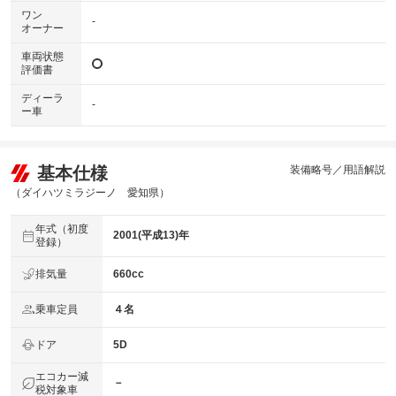
ワン
-
オーナー
車両状態
評価書
ディーラ
-
ー車
基本仕様
装備略号／用語解説
（ダイハツミラジーノ 愛知県）
年式（初度
2001(平成13)年
登録）
排気量
660cc
乗車定員
４名
ドア
5D
エコカー減
－
税対象車