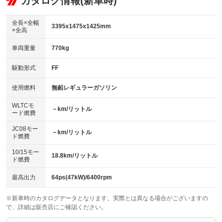
カタログ情報(新車時)
ビジュアル
：装備なし
：装備あり
：装備なし
ダウンヒルアシストコントロール
アルミホイール
：装備なし
：装備なし
全長×全幅
3395x1475x1425mm
×全高
パワーウィンドウ
盗難防止システム
革シート
ハーフレザーシート
：装備あり
：装備なし
：装備なし
：装備なし
車両重量
770kg
アイドリングストップ
ドライブレコーダー
キーレス
LEDヘッドランプ
：装備なし
：装備なし
：装備なし
：装備なし
USB入力端子
Bluetooth接続
駆動形式
FF
HID(キセノンライト)
ポータブルナビ
：装備あり
：装備なし
：装備なし
：装備なし
100V電源
クリーンディーゼル
バックカメラ
ETC
使用燃料
無鉛レギュラーガソリン
：装備なし
：装備なし
：装備なし
：装備なし
センターデフロック
エアロ
スマートキー
：装備なし
WLTCモ
：装備なし
：装備なし
－km/リットル
ード燃費
レンタカーアップ
展示・試乗車
ローダウン
ランフラットタイヤ
：装備なし
：装備なし
：装備あり
：装備なし
JC08モー
－km/リットル
ド燃費
電動格納ミラー
パワーシート
3列シート
：装備あり
：装備なし
：装備なし
10/15モー
装備略号／用語解説
18.8km/リットル
ベンチシート
フルフラットシート
ド燃費
：装備なし
：装備なし
チップアップシート
オットマン
：装備なし
：装備なし
最高出力
64ps(47kW)/6400rpm
電動格納サードシート
シートヒーター
：装備なし
：装備なし
※新車時のカタログデータとなります。実際とは異なる場合がございますの
で、詳細は販売店にご確認ください。
ウォークスルー
後席モニター
：装備なし
：装備なし