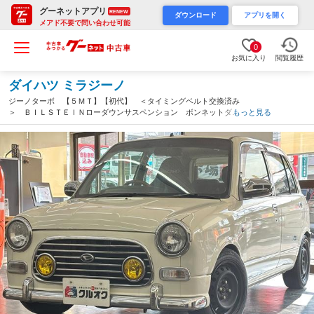
グーネットアプリ
RENEW
ダウンロード
アプリを開く
メアド不要で問い合わせ可能
0
お気に入り
閲覧履歴
ダイハツ ミラジーノ
ジーノターボ 【５ＭＴ】【初代】 ＜タイミングベルト交換済み
＞ ＢＩＬＳＴＥＩＮローダウンサスペンション ボンネットダン
もっと見る
パー 車検 令和９年１０月まで ＣＤ再生 エアコン パワス
テ パワーウインドウ Ｗエアバッグ（愛知県）