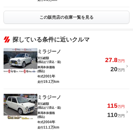
この販売店の在庫一覧を見る
探している条件に近いクルマ
ミラジーノ
支払総額
27.8
万円
(税込)(リ済込・追)
車両本体価格
20
万円
(税込)
2001年
年式
19.1万km
走行
ミラジーノ
支払総額
115
万円
(税込)(リ済込・追)
車両本体価格
110
万円
(税込)
2004年
年式
11.1万km
走行