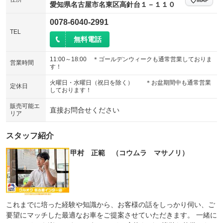
愛知県名古屋市名東区高針台１－１１０
0078-6040-2991
TEL
無料電話
11:00～18:00 ＊ゴールデンウィークも通常営業しておりま
営業時間
す！
火曜日・水曜日（祝日を除く） ＊お盆期間中も通常営業
定休日
しております！
販売可能エ
直接お問合せください
リア
スタッフ紹介
甲村 正範 （コウムラ マサノリ）
これまでに培った経験や知識から、お客様の話をしっかり伺い、ご
要望にマッチした最適なお車をご提案させていただきます。 一緒に