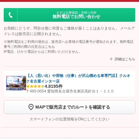
まずは在庫確認・見積り依頼
無料電話でお問い合わせ
お気軽にどうぞ。問合せ後に何度もご連絡が届くことはありません。 メールア
ドレスは販売店に公開されません。
※無料電話をご利用の場合は、販売店へお客様の電話番号が通知されます。無料電話
番号ご利用の際の注意点は
こちら
IP電話、ひかり電話からはご利用いただけません。
詳細はこちら
【人（思い出）や荷物（仕事）が沢山積める車専門店】クルオ
ク名古屋インター店
【STEP1】
認証画面でグーネットを友だち追加してから「許可する」ボタンを押
4.8
195件
します
〒465-0054 愛知県名古屋市名東区高針台１－１１０
【STEP2】
トーク画面で
ボタンをタップして問い合わせを
MAPで販売店までのルートを確認する
完了してください。
スマートフォンの位置情報をONにしてください
こちら