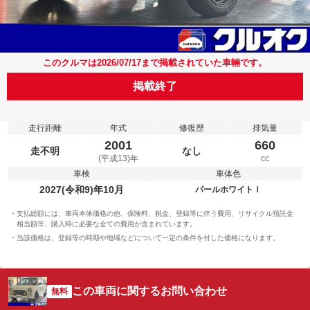
このクルマは2026/07/17まで掲載されていた車輛です。
掲載終了
走行距離
年式
修復歴
排気量
2001
660
走不明
なし
(平成13)年
cc
車検
車体色
2027(令和9)年10月
パールホワイトＩ
支払総額には、車両本体価格の他、保険料、税金、登録等に伴う費用、リサイクル預託金
相当額等、購入時に必要な全ての費用が含まれています。
当該価格は、登録等の時期や地域などについて一定の条件を付した価格になります。
この車両に関するお問い合わせ
無料