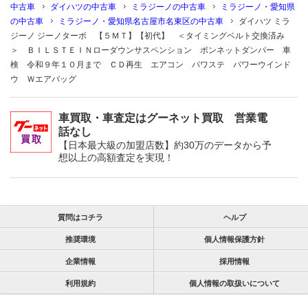
中古車
ダイハツの中古車
ミラジーノの中古車
ミラジーノ・愛知県
の中古車
ミラジーノ・愛知県名古屋市名東区の中古車
ダイハツ ミラ
ジーノ ジーノターボ 【５ＭＴ】【初代】 ＜タイミングベルト交換済み
＞ ＢＩＬＳＴＥＩＮローダウンサスペンション ボンネットダンパー 車
検 令和９年１０月まで ＣＤ再生 エアコン パワステ パワーウインド
ウ Ｗエアバッグ
車買取・車査定はグーネット買取 営業電
話なし
【日本最大級の加盟店数】約30万のデータから予
想以上の高額査定を実現！
質問はコチラ
ヘルプ
推奨環境
個人情報保護方針
企業情報
採用情報
利用規約
個人情報の取扱いについて