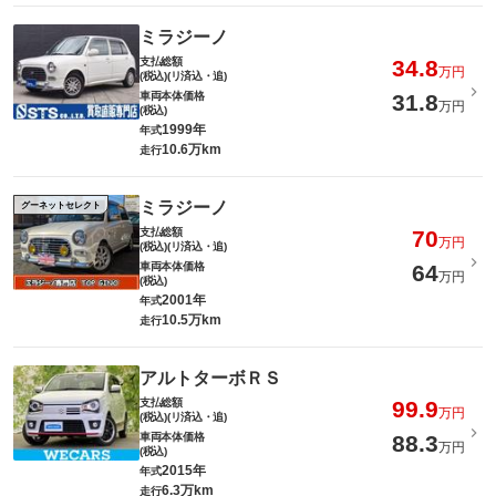
ミラジーノ
支払総額
34.8
万円
(税込)(リ済込・追)
車両本体価格
31.8
万円
(税込)
1999年
年式
10.6万km
走行
ミラジーノ
グーネットセレクト
支払総額
70
万円
(税込)(リ済込・追)
車両本体価格
64
万円
(税込)
2001年
年式
10.5万km
走行
アルトターボＲＳ
支払総額
99.9
万円
(税込)(リ済込・追)
車両本体価格
88.3
万円
(税込)
2015年
年式
6.3万km
走行