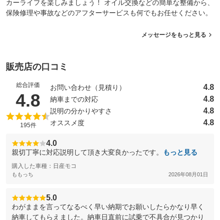
カーライフを楽しみましょう！ オイル交換などの簡単な整備から、
保険修理や事故などのアフターサービスも何でもお任せください。
メッセージをもっと見る
販売店の口コミ
総合評価
4.8
お問い合わせ（見積り）
（5点満点中）
4.8
4.8
納車までの対応
4.8
説明の分かりやすさ
4.8
オススメ度
195件
4.0
親切丁寧に対応説明して頂き大変良かったです。
もっと見る
購入した車種：日産モコ
ももっち
2026年08月01日
5.0
わがままを言ってなるべく早い納期でお願いしたらかなり早く
納車してもらえました。納車日直前に試乗で不具合が見つかり