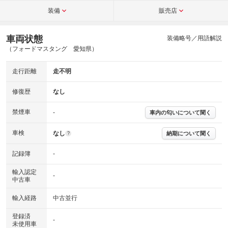
装備
販売店
車両状態
装備略号／用語解説
（フォードマスタング 愛知県）
走行距離
走不明
修復歴
なし
禁煙車
-
車内の匂いについて聞く
車検
なし
納期について聞く
?
記録簿
-
輸入認定
-
中古車
輸入経路
中古並行
登録済
-
未使用車