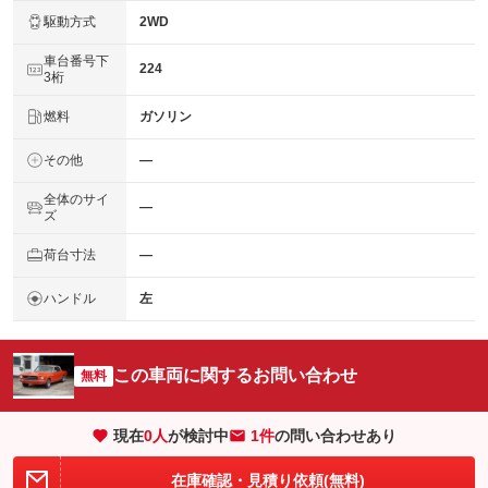
駆動方式
2WD
車台番号下
224
3桁
燃料
ガソリン
その他
―
全体のサイ
―
ズ
荷台寸法
―
ハンドル
左
この車両に関するお問い合わせ
無料
現在
0
人
が検討中
1件
の問い合わせあり
在庫確認・見積り依頼(無料)