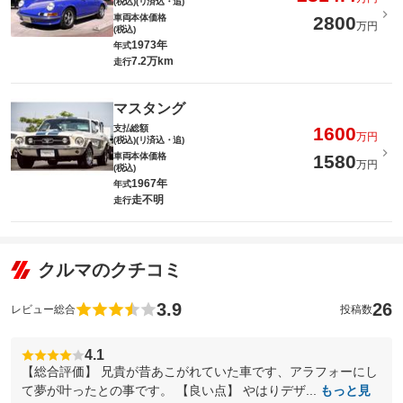
(税込)(リ済込・追)
車両本体価格
2800
万円
(税込)
1973年
年式
7.2万km
走行
マスタング
支払総額
1600
万円
(税込)(リ済込・追)
車両本体価格
1580
万円
(税込)
1967年
年式
走不明
走行
クルマのクチコミ
3.9
26
レビュー総合
投稿数
4.1
【総合評価】 兄貴が昔あこがれていた車です、アラフォーにし
て夢が叶ったとの事です。 【良い点】 やはりデザ...
もっと見