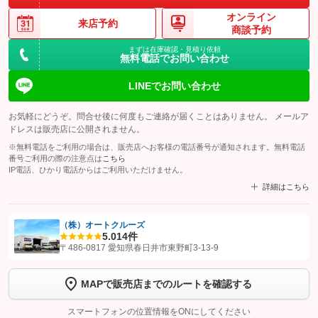
オンライン
来店予約
商談予約
まずは在庫確認・見積り依頼
無料電話でお問い合わせ
LINEでお問い合わせ
お気軽にどうぞ。問合せ後に何度もご連絡が届くことはありません。 メールア
ドレスは販売店に公開されません。
※無料電話をご利用の場合は、販売店へお客様の電話番号が通知されます。無料電話
番号ご利用の際の注意点は
こちら
IP電話、ひかり電話からはご利用いただけません。
詳細はこちら
（株）オートクルーズ
5.0
14件
【STEP1】
認証画面でグーネットを友だち追加してから「許可する」ボタンを押
〒486-0817 愛知県春日井市東野町3-13-9
します
MAPで販売店までのルートを確認する
【STEP2】
トーク画面で
ボタンをタップして問い合わせを
完了してください。
スマートフォンの位置情報をONにしてください