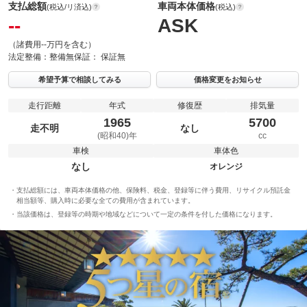
支払総額
車両本体価格
(税込/リ済込)
(税込)
--
ASK
（諸費用--万円を含む）
法定整備：
整備無
保証：
保証無
希望予算で相談してみる
価格変更をお知らせ
走行距離
年式
修復歴
排気量
1965
5700
走不明
なし
(昭和40)年
cc
車検
車体色
なし
オレンジ
支払総額には、車両本体価格の他、保険料、税金、登録等に伴う費用、リサイクル預託金
相当額等、購入時に必要な全ての費用が含まれています。
当該価格は、登録等の時期や地域などについて一定の条件を付した価格になります。