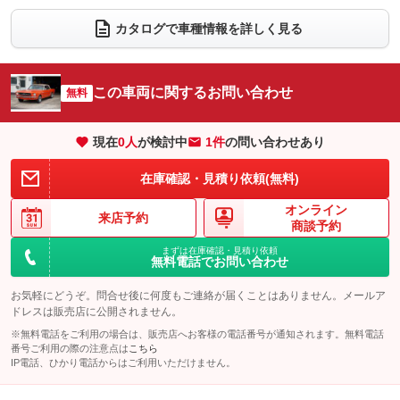
ダウンヒルアシストコントロール
アルミホイール
：装備なし
：装備なし
カタログで車種情報を詳しく見る
パワーウィンドウ
盗難防止システム
革シート
ハーフレザーシート
：装備なし
：装備なし
：装備あり
：装備なし
アイドリングストップ
ドライブレコーダー
キーレス
LEDヘッドランプ
：装備なし
：装備なし
：装備なし
：装備なし
この車両に関するお問い合わせ
無料
USB入力端子
Bluetooth接続
HID(キセノンライト)
ポータブルナビ
：装備なし
：装備なし
：装備なし
：装備なし
100V電源
クリーンディーゼル
バックカメラ
ETC
：装備なし
：装備なし
現在
0
人
が検討中
1件
の問い合わせあり
：装備なし
：装備なし
センターデフロック
エアロ
スマートキー
：装備なし
：装備なし
：装備なし
在庫確認・見積り依頼(無料)
レンタカーアップ
展示・試乗車
ローダウン
ランフラットタイヤ
：装備なし
：装備なし
：装備なし
：装備なし
オンライン
来店予約
商談予約
電動格納ミラー
パワーシート
3列シート
：装備なし
：装備なし
：装備なし
まずは在庫確認・見積り依頼
装備略号／用語解説
無料電話でお問い合わせ
ベンチシート
フルフラットシート
：装備なし
：装備なし
お気軽にどうぞ。問合せ後に何度もご連絡が届くことはありません。メールア
チップアップシート
オットマン
：装備なし
：装備なし
ドレスは販売店に公開されません。
電動格納サードシート
シートヒーター
：装備なし
：装備なし
※無料電話をご利用の場合は、販売店へお客様の電話番号が通知されます。無料電話
番号ご利用の際の注意点は
こちら
ウォークスルー
後席モニター
IP電話、ひかり電話からはご利用いただけません。
：装備なし
：装備なし
電動リアゲート
フロントカメラ
：装備なし
：装備なし