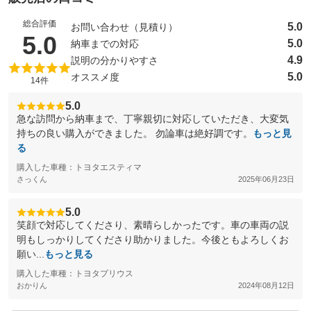
総合評価
5.0
お問い合わせ（見積り）
（5点満点中）
5.0
5.0
納車までの対応
4.9
説明の分かりやすさ
5.0
オススメ度
14件
5.0
急な訪問から納車まで、丁寧親切に対応していただき、大変気
持ちの良い購入ができました。 勿論車は絶好調です。
もっと見
る
購入した車種：トヨタエスティマ
さっくん
2025年06月23日
5.0
笑顔で対応してくださり、素晴らしかったです。車の車両の説
明もしっかりしてくださり助かりました。今後ともよろしくお
願い...
もっと見る
購入した車種：トヨタプリウス
おかりん
2024年08月12日