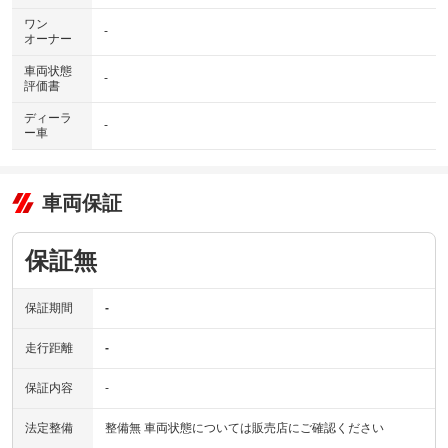
ワン
-
オーナー
車両状態
-
評価書
ディーラ
-
ー車
車両保証
保証無
保証期間
-
走行距離
-
保証内容
-
法定整備
整備無 車両状態については販売店にご確認ください