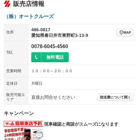
販売店情報
シートエアコン
全周囲カメラ
：装備なし
：装備なし
（株）オートクルーズ
サイドカメラ
ルーフレール
：装備なし
：装備なし
エアサスペンション
ヘッドライトウォッシャー
486-0817
：装備なし
：装備なし
住所
MAP
愛知県春日井市東野町3-13-9
装備略号／用語解説
0078-6045-4560
TEL
無料電話
営業時間
１０：００～２０：００
定休日
月曜日
販売可能エ
直接お問合せください
陸送費について聞く
リア
キャンペーン
現車確認と商談がスムーズになります