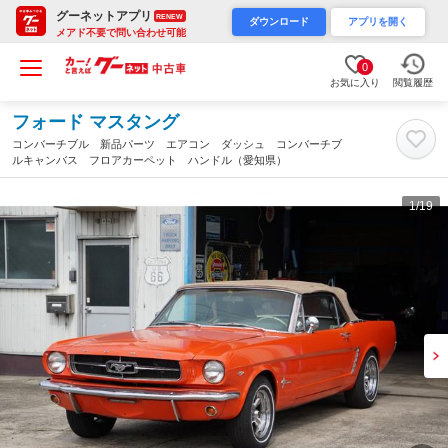
グーネットアプリ
RENEW
ダウンロード
アプリを開く
メアド不要で問い合わせ可能
0
お気に入り
閲覧履歴
フォード マスタング
コンバーチブル 新品パーツ エアコン ダッシュ コンバーチブ
ルキャンバス フロアカーペット ハンドル（愛知県）
1
/19