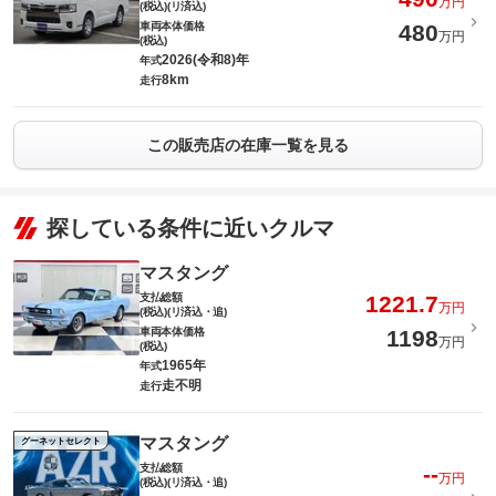
万円
(税込)(リ済込)
車両本体価格
480
万円
(税込)
2026(令和8)年
年式
8km
走行
この販売店の在庫一覧を見る
探している条件に近いクルマ
マスタング
支払総額
1221.7
万円
(税込)(リ済込・追)
車両本体価格
1198
万円
(税込)
1965年
年式
走不明
走行
マスタング
グーネットセレクト
支払総額
--
万円
(税込)(リ済込・追)