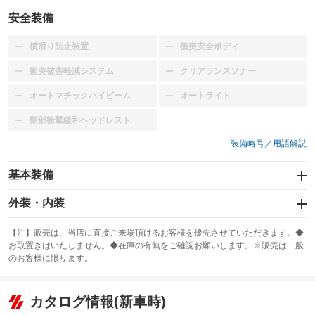
安全装備
横滑り防止装置
衝突安全ボディ
：装備なし
：装備なし
衝突被害軽減システム
クリアランスソナー
：装備なし
：装備なし
オートマチックハイビーム
オートライト
：装備なし
：装備なし
頸部衝撃緩和ヘッドレスト
：装備なし
装備略号／用語解説
基本装備
エアバッグ
外装・内装
：装備なし
スライドドア
カーナビ
：装備なし
：装備なし
【注】販売は、当店に直接ご来場頂けるお客様を優先させていただきます。◆
お取置きはいたしません。◆在庫の有無をご確認お願いします。※販売は一般
サンルーフ
ABS
TV
：装備なし
：装備なし
：装備なし
のお客様に限ります。
エアコン
Wエアコン
オーディオ
：装備あり
：装備なし
：装備なし
リフトアップ
パワーステアリング
カタログ情報(新車時)
ビジュアル
：装備なし
：装備あり
：装備なし