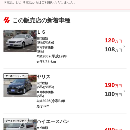
IP電話、ひかり電話からはご利用いただけません。
この販売店の新着車種
ＬＳ
支払総額
120
万円
(税込)(リ済込)
車両本体価格
108
万円
(税込)
2007(平成19)年
年式
7.7万km
走行
ヤリス
グーネットセレクト
支払総額
190
万円
(税込)(リ済込)
車両本体価格
180
万円
(税込)
2026(令和8)年
年式
5km
走行
ハイエースバン
グーネットセレクト
支払総額
490