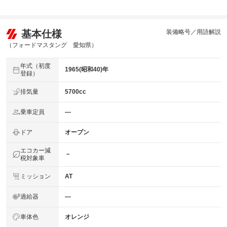
基本仕様
装備略号／用語解説
（フォードマスタング 愛知県）
年式（初度
1965(昭和40)年
登録）
排気量
5700cc
乗車定員
―
ドア
オープン
エコカー減
－
税対象車
ミッション
AT
過給器
―
車体色
オレンジ