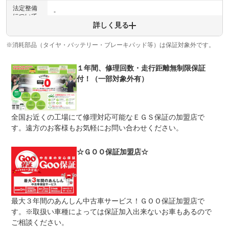
法定整備
-
について
詳しく見る
※消耗部品（タイヤ・バッテリー・ブレーキパッド等）は保証対象外です。
１年間、修理回数・走行距離無制限保証
付！（一部対象外有）
全国お近くの工場にて修理対応可能なＥＧＳ保証の加盟店で
す。遠方のお客様もお気軽にお問い合わせください。
☆ＧＯＯ保証加盟店☆
最大３年間のあんしん中古車サービス！ＧＯＯ保証加盟店で
す。※取扱い車種によっては保証加入出来ないお車もあるので
ご相談ください。