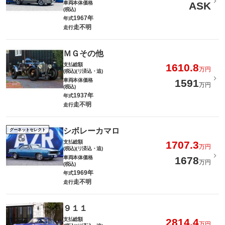
車両本体価格
ASK
(税込)
1967年
年式
走不明
走行
ＭＧその他
支払総額
1610.8
万円
(税込)(リ済込・追)
車両本体価格
1591
万円
(税込)
1937年
年式
走不明
走行
シボレーカマロ
グーネットセレクト
支払総額
1707.3
万円
(税込)(リ済込・追)
車両本体価格
1678
万円
(税込)
1969年
年式
走不明
走行
９１１
支払総額
2814.4
万円