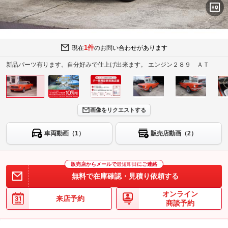
1件
現在
のお問い合わせがあります
新品パーツ有ります。自分好みで仕上げ出来ます。 エンジン２８９ ＡＴ
画像をリクエストする
車両動画（1）
販売店動画（2）
販売店からメールで
最短即日
にご連絡
無料で在庫確認・見積り依頼する
オンライン
来店予約
商談予約