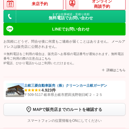
オンライン
来店予約
商談予約
まずは在庫確認・見積り依頼
無料電話でお問い合わせ
LINEでお問い合わせ
お気軽にどうぞ。問合せ後に何度もご連絡が届くことはありません。 メールア
ドレスは販売店に公開されません。
※無料電話をご利用の場合は、販売店へお客様の電話番号が通知されます。無料電話
番号ご利用の際の注意点は
こちら
IP電話、ひかり電話からはご利用いただけません。
詳細はこちら
土岐三菱自動車販売（株）クリーンカー土岐ガーデン
4.9
23件
【STEP1】
認証画面でグーネットを友だち追加してから「許可する」ボタンを押
〒509-5117 岐阜県土岐市肥田浅野朝日町２－２５
します
MAPで販売店までのルートを確認する
【STEP2】
トーク画面で
ボタンをタップして問い合わせを
完了してください。
スマートフォンの位置情報をONにしてください
こちら