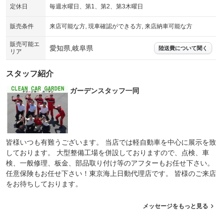
定休日
毎週水曜日、第1、第2、第3木曜日
販売条件
来店可能な方, 現車確認ができる方, 来店納車可能な方
販売可能エ
愛知県,岐阜県
陸送費について聞く
リア
スタッフ紹介
ガーデンスタッフ一同
皆様いつも有難うございます。 当店では軽自動車を中心に展示を致
しております。 大型整備工場を併設しておりますので、点検、車
検、一般修理、板金、部品取り付け等のアフターもお任せ下さい。
任意保険もお任せ下さい！東京海上日動代理店です。 皆様のご来店
をお待ちしております。
メッセージをもっと見る