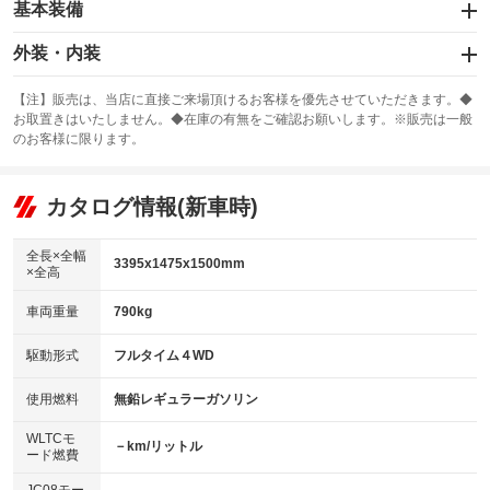
基本装備
エアバッグ：運転席/助手席
外装・内装
：装備あり
スライドドア
カーナビ：メモリーナビ他
：装備なし
：装備あり
【注】販売は、当店に直接ご来場頂けるお客様を優先させていただきます。◆
お取置きはいたしません。◆在庫の有無をご確認お願いします。※販売は一般
サンルーフ
ABS
TV
：装備なし
：装備あり
：装備なし
のお客様に限ります。
エアコン
Wエアコン
オーディオ：CDまたはCDチェンジャー
：装備あり
：装備なし
：装備あり
リフトアップ
パワーステアリング
カタログ情報(新車時)
ビジュアル：-／DVD再生
：装備なし
：装備あり
：装備あり
ダウンヒルアシストコントロール
アルミホイール：14インチ
：装備なし
：装備あり
全長×全幅
3395x1475x1500mm
×全高
パワーウィンドウ
盗難防止システム
革シート
ハーフレザーシート
：装備あり
：装備あり
：装備なし
：装備なし
車両重量
790kg
アイドリングストップ
ドライブレコーダー
キーレス
LEDヘッドランプ
：装備あり
：装備なし
：装備あり
：装備なし
USB入力端子
Bluetooth接続
駆動形式
フルタイム４WD
HID(キセノンライト)
ポータブルナビ
：装備あり
：装備あり
：装備なし
：装備なし
100V電源
クリーンディーゼル
バックカメラ
ETC
使用燃料
無鉛レギュラーガソリン
：装備なし
：装備なし
：装備なし
：装備なし
センターデフロック
エアロ
スマートキー
：装備なし
WLTCモ
：装備なし
：装備なし
－km/リットル
ード燃費
レンタカーアップ
展示・試乗車
ローダウン
ランフラットタイヤ
：装備なし
：装備なし
：装備なし
：装備なし