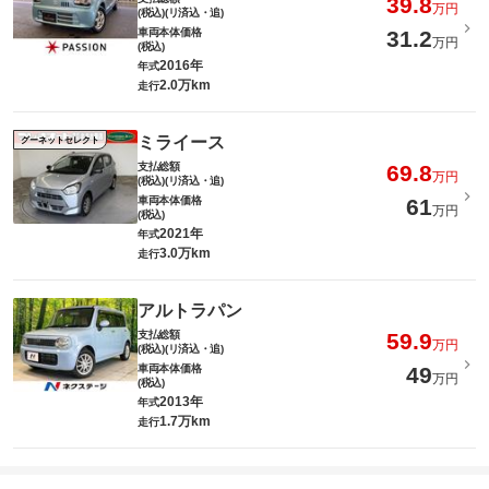
39.8
万円
(税込)(リ済込・追)
車両本体価格
31.2
万円
(税込)
2016年
年式
2.0万km
走行
ミライース
グーネットセレクト
支払総額
69.8
万円
(税込)(リ済込・追)
車両本体価格
61
万円
(税込)
2021年
年式
3.0万km
走行
アルトラパン
支払総額
59.9
万円
(税込)(リ済込・追)
車両本体価格
49
万円
(税込)
2013年
年式
1.7万km
走行