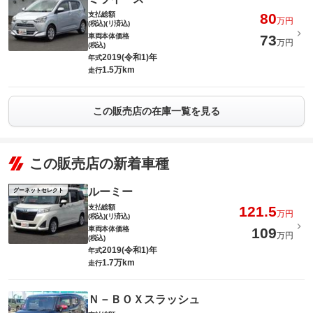
このパックの見積もり依頼（無料）
支払総額
80
万円
(税込)(リ済込)
車両本体価格
73
万円
(税込)
2019(令和1)年
年式
1.5万km
走行
この販売店の在庫一覧を見る
この販売店の新着車種
ルーミー
グーネットセレクト
支払総額
121.5
万円
(税込)(リ済込)
車両本体価格
109
万円
(税込)
2019(令和1)年
年式
1.7万km
走行
Ｎ－ＢＯＸスラッシュ