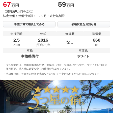
67
59
万円
万円
（諸費用8万円を含む）
法定整備：
整備付
保証：
12ヶ月・走行無制限
希望予算で相談してみる
価格変更をお知らせ
走行距離
年式
修復歴
排気量
2.5
2016
660
なし
万km
(平成28)年
cc
車検
車体色
車検整備付
ホワイト
支払総額には、車両本体価格の他、保険料、税金、登録等に伴う費用、リサイクル預託金
相当額等、購入時に必要な全ての費用が含まれています。
当該価格は、登録等の時期や地域などについて一定の条件を付した価格になります。