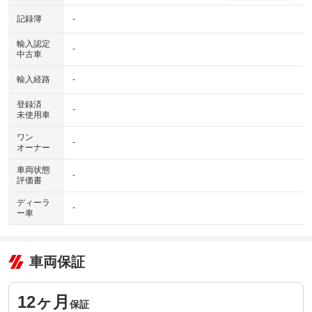
記録簿
-
輸入認定
-
中古車
輸入経路
-
登録済
-
未使用車
ワン
-
オーナー
車両状態
-
評価書
ディーラ
-
ー車
車両保証
12ヶ月
保証