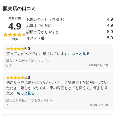
販売店の口コミ
総合評価
4.9
お問い合わせ（見積り）
（5点満点中）
4.9
4.9
納車までの対応
5.0
説明の分かりやすさ
5.0
オススメ度
23件
5.0
買ってよかったです。満足しています。
もっと見る
購入した車種：三菱ＥＫワゴン
ひろ
2024年09月03日
5.0
他県から見に来たにもかかわらず、大変親切丁寧に対応してい
ただき、嬉しかったです。車の程度もとても良くて、何より営
業の...
もっと見る
購入した車種：マツダプレマシー
Y
2024年01月08日