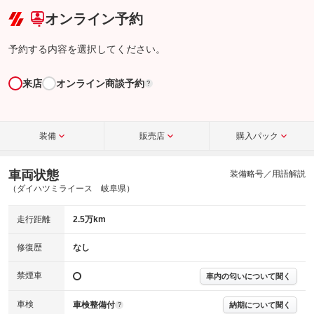
オンライン予約
予約する内容を選択してください。
来店
オンライン商談予約
?
装備
販売店
購入パック
車両状態
装備略号／用語解説
（ダイハツミライース 岐阜県）
走行距離
2.5万km
修復歴
なし
禁煙車
車内の匂いについて聞く
車検
車検整備付
納期について聞く
?