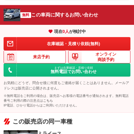
車両本体価
59
万円
格
パック内容
備考
－
この車両に関するお問い合わせ
無料
[保証付]：2年・走行無制限
走行距離無制限の１年間保証を、１年延長して合計２年保証
パック内容
保証
に！ 全国三菱ディーラーネットワークで安心。 ※延長保証期
備考
－
間は１故障につき３０００円の免責金があります。詳しくは販売
現在
0
人
が検討中
店スタッフにお問合せ下さい。
[保証付]：3年・走行無制限
走行距離無制限の１年間保証を、さらに２年延長して合計３年
在庫確認・見積り依頼(無料)
ユピテル製ドライブレコーダー前後２カメラ。本体、取り付け工
保証項目
-
保証
に！ 全国三菱ディーラーネットワークで安心。※延長保証期間
備考
賃込み価格！
は１故障につき３０００円の免責金があります。詳しくは販売店
スタッフにお問合せ下さい。
オンライン
修理回数・
-車両本体価格。
来店予約
上限金額
商談予約
保証
基本支払総額と同じ
保証項目
-
まずは在庫確認・見積り依頼
免責金
無し
無料電話でお問い合わせ
修理回数・
保証項目
-
-車両本体価格。
上限金額
保証修理受
-
付先
お気軽にどうぞ。問合せ後に何度もご連絡が届くことはありません。メールア
修理回数・
-
免責金
無し
上限金額
ドレスは販売店に公開されません。
ロードサー
無し
ビスの有無
※無料電話をご利用の場合は、販売店へお客様の電話番号が通知されます。無料電話
保証修理受
免責金
-
-
番号ご利用の際の注意点は
こちら
付先
IP電話、ひかり電話からはご利用いただけません。
保証修理受
このパックの見積もり依頼（無料）
ロードサー
-
無し
付先
ビスの有無
ロードサー
この販売店の同一車種
-
ビスの有無
このパックの見積もり依頼（無料）
ミライース