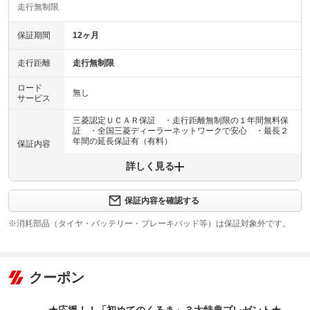
走行無制限
保証期間
12ヶ月
走行距離
走行無制限
ロード
無し
サービス
三菱認定ＵＣＡＲ保証 ・走行距離無制限の１年間無料保
証 ・全国三菱ディーラーネットワークで安心 ・最長２
年間の延長保証有（有料）
保証内容
詳しく見る
保証内容について問い合わせる
保証項目
-
保証内容を確認する
修理回数
※消耗部品（タイヤ・バッテリー・ブレーキパッド等）は保証対象外です。
上限金額
車両本体価格
クーポン
免責金
無し
保証修理
-