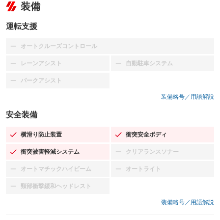
装備
運転支援
オートクルーズコントロール
：装備なし
レーンアシスト
自動駐車システム
：装備なし
：装備なし
パークアシスト
：装備なし
装備略号／用語解説
安全装備
横滑り防止装置
衝突安全ボディ
：装備あり
：装備あり
衝突被害軽減システム
クリアランスソナー
：装備あり
：装備なし
オートマチックハイビーム
オートライト
：装備なし
：装備なし
頸部衝撃緩和ヘッドレスト
：装備なし
装備略号／用語解説