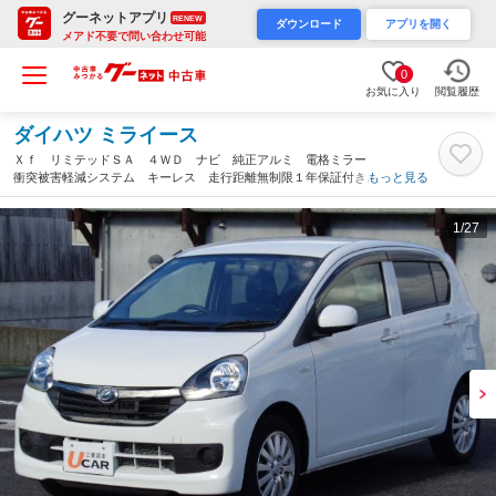
グーネットアプリ
RENEW
ダウンロード
アプリを開く
メアド不要で問い合わせ可能
0
お気に入り
閲覧履歴
ダイハツ ミライース
Ｘｆ リミテッドＳＡ ４ＷＤ ナビ 純正アルミ 電格ミラー
衝突被害軽減システム キーレス 走行距離無制限１年保証付き
もっと見る
（岐阜県）
1
/27