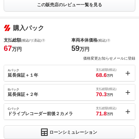
この販売店のレビュー一覧を見る
購入パック
支払総額
車両本体価格
(税込/リ済込)
(税込)
67
59
万円
万円
価格変更お知らせメールに登録
支払総額(税込)
Aパック
68.6
延長保証＋１年
万円
内：オプシ
1.6
ョン価格
支払総額(税込)
Bパック
万円
70.3
(税込)
延長保証＋２年
万円
車両本体価
59
万円
内：オプシ
格
3.3
ョン価格
支払総額(税込)
Cパック
万円
71.8
(税込)
ドライブレコーダー前後２カメラ
万円
車両本体価
59
万円
内：オプシ
格
パック内容
4.8
ョン価格
万円
ローンシミュレーション
(税込)