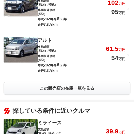
支払総額
102
万円
(税込)(リ済込)
車両本体価格
95
万円
(税込)
2020(令和2)年
年式
7.8万km
走行
アルト
支払総額
61.5
万円
(税込)(リ済込)
車両本体価格
54
万円
(税込)
2020(令和2)年
年式
3.3万km
走行
この販売店の在庫一覧を見る
探している条件に近いクルマ
ミライース
支払総額
39.9
万円
(税込)(リ済込・追)