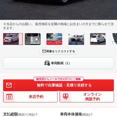
※当店からのお願い。 販売地区を近隣の地域にお住まいの方までに限らせて頂
きます。
画像をリクエストする
車両動画（1）
販売店からメールで
最短即日
にご連絡
無料で在庫確認・見積り依頼する
オンライン
来店予約
商談予約
支払総額
車両本体価格
(税込/リ済込)
(税込)