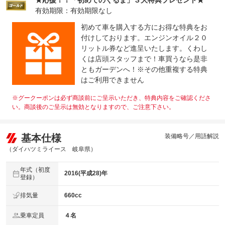
★応援！！「初めてのくるま」３大特典プレゼント★
受付先
有効期限：有効期限なし
整備付 法定12ヶ月または法定24ヶ月点検整備付
法定整備
※車検なし・車検整備付の場合は法定24ヶ月点検整備付
初めて車を購入する方にお得な特典をお
※商用車は6ヶ月または12ヶ月点検整備付
付けしております。エンジンオイル２０
リットル券など進呈いたします。くわし
法定整備
車検整備・エンジンオイル・オイルエレメントなどの消耗
について
品も納車前交換（全消耗部品ではありません）
くは店頭スタッフまで！車買うなら是非
ともガーデンへ！※その他重複する特典
はご利用できません
※グークーポンは必ず商談前にご呈示いただき、特典内容をご確認くださ
い。商談後のご呈示は無効となりますので、ご注意下さい。
基本仕様
装備略号／用語解説
（ダイハツミライース 岐阜県）
年式（初度
2016(平成28)年
登録）
排気量
660cc
乗車定員
４名