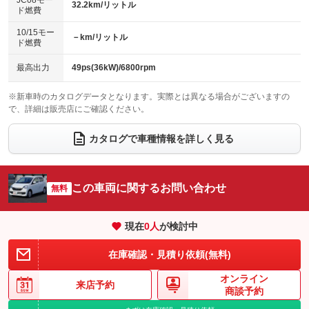
JC08モー
32.2km/リットル
ド燃費
電動格納ミラー
パワーシート
3列シート
：装備あり
：装備なし
：装備なし
10/15モー
装備略号／用語解説
－km/リットル
ベンチシート
フルフラットシート
ド燃費
：装備なし
：装備なし
チップアップシート
オットマン
：装備なし
：装備なし
最高出力
49ps(36kW)/6800rpm
電動格納サードシート
シートヒーター
：装備なし
：装備なし
※新車時のカタログデータとなります。実際とは異なる場合がございますの
で、詳細は販売店にご確認ください。
ウォークスルー
後席モニター
：装備なし
：装備なし
電動リアゲート
フロントカメラ
カタログで車種情報を詳しく見る
：装備なし
：装備なし
シートエアコン
全周囲カメラ
：装備なし
：装備なし
サイドカメラ
ルーフレール
この車両に関するお問い合わせ
：装備なし
無料
：装備なし
エアサスペンション
ヘッドライトウォッシャー
：装備なし
：装備なし
現在
0
人
が検討中
装備略号／用語解説
在庫確認・見積り依頼(無料)
オンライン
来店予約
商談予約