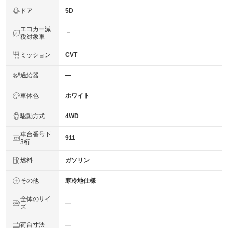
ドア
5D
エコカー減
－
税対象車
ミッション
CVT
過給器
―
車体色
ホワイト
駆動方式
4WD
車台番号下
911
3桁
燃料
ガソリン
その他
寒冷地仕様
全体のサイ
―
ズ
荷台寸法
―