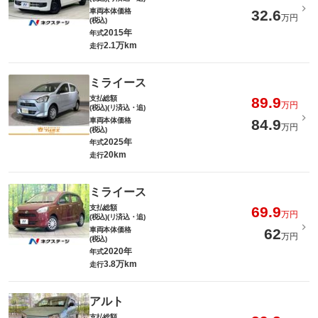
車両本体価格
32.6
万円
(税込)
2015年
年式
2.1万km
走行
ミライース
支払総額
89.9
万円
(税込)(リ済込・追)
車両本体価格
84.9
万円
(税込)
2025年
年式
20km
走行
ミライース
支払総額
69.9
万円
(税込)(リ済込・追)
車両本体価格
62
万円
(税込)
2020年
年式
3.8万km
走行
アルト
支払総額