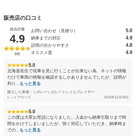
販売店の口コミ
総合評価
5.0
お問い合わせ（見積り）
（5点満点中）
4.9
4.9
納車までの対応
4.8
説明の分かりやすさ
4.9
オススメ度
9件
5.0
北海道在住で現車を見に行くことが出来ない為、ネットの情報
だけで車両の情報を確認するしかありませんでしたが、説明が
判り...
もっと見る
購入した車種：シボレーシボレートレイルブレイザー
レッドアローズ
2016年12月29日
5.0
この度は大変お世話になりました。入金から納車引取りまで時
間をかけてしまいましたが、快く対応していただき、納車時ま
での...
もっと見る