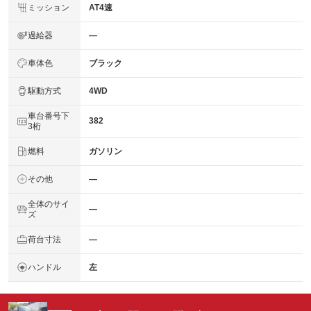
ミッション
AT4速
過給器
―
車体色
ブラック
駆動方式
4WD
車台番号下
382
3桁
燃料
ガソリン
その他
―
全体のサイ
―
ズ
荷台寸法
―
ハンドル
左