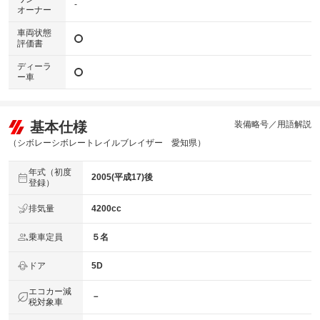
-
オーナー
車両状態
評価書
ディーラ
ー車
基本仕様
装備略号／用語解説
（シボレーシボレートレイルブレイザー 愛知県）
年式（初度
2005(平成17)後
登録）
排気量
4200cc
乗車定員
５名
ドア
5D
エコカー減
－
税対象車