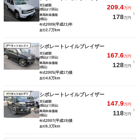
支払総額
209.4
万円
(税込)(リ済込)
車両本体価格
178
万円
(税込)
2009(平成21)年
年式
2.7万km
走行
シボレートレイルブレイザー
グーネットセレクト
支払総額
167.6
万円
(税込)(リ済込)
車両本体価格
128
万円
(税込)
2005(平成17)後
年式
4.6万km
走行
シボレートレイルブレイザー
グーネットセレクト
支払総額
147.9
万円
(税込)(リ済込)
車両本体価格
118
万円
(税込)
2007(平成19)後
年式
6.3万km
走行