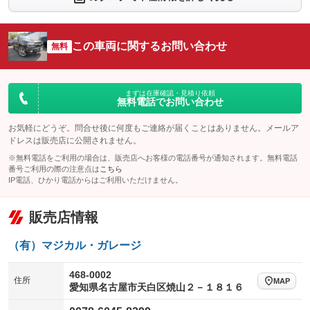
：装備なし
：装備なし
シートエアコン
全周囲カメラ
：装備なし
：装備なし
この車両に関するお問い合わせ
サイドカメラ
無料
ルーフレール
：装備なし
：装備あり
エアサスペンション
ヘッドライトウォッシャー
：装備なし
：装備あり
装備略号／用語解説
まずは在庫確認・見積り依頼
無料電話でお問い合わせ
お気軽にどうぞ。問合せ後に何度もご連絡が届くことはありません。メールア
ドレスは販売店に公開されません。
※無料電話をご利用の場合は、販売店へお客様の電話番号が通知されます。無料電話
番号ご利用の際の注意点は
こちら
IP電話、ひかり電話からはご利用いただけません。
販売店情報
（有）マジカル・ガレージ
468-0002
住所
MAP
愛知県名古屋市天白区焼山２－１８１６