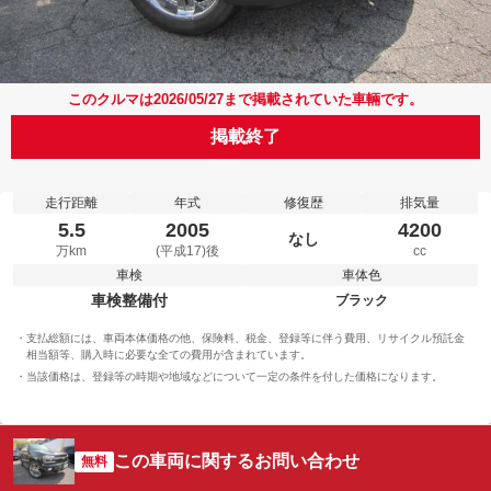
このクルマは2026/05/27まで掲載されていた車輛です。
掲載終了
走行距離
年式
修復歴
排気量
5.5
2005
4200
なし
万km
(平成17)後
cc
車検
車体色
車検整備付
ブラック
支払総額には、車両本体価格の他、保険料、税金、登録等に伴う費用、リサイクル預託金
相当額等、購入時に必要な全ての費用が含まれています。
当該価格は、登録等の時期や地域などについて一定の条件を付した価格になります。
この車両に関するお問い合わせ
無料