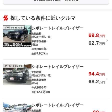
探している条件に近いクルマ
シボレートレイルブレイザー
グーネットセレクト
支払総額
69.8
万円
(税込)(リ済込・追)
車両本体価格
62.7
万円
(税込)
2006年
年式
7.9万km
走行
シボレートレイルブレイザー
グーネットセレクト
支払総額
94.4
万円
(税込)(リ済込・追)
車両本体価格
68.2
万円
(税込)
2003年
年式
12.1万km
走行
シボレートレイルブレイザー
支払総額