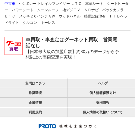
中古車
シボレー トレイルブレイザー ＬＴＺ 本革シート シートヒータ
ー パワーシート ムーンルーフ 地デジＴＶ ＳＤナビ バックカメラ
ＥＴＣ メッキ２０インチＡＷ ウッドパネル 整備記録簿有 ＨＩＤヘッ
ドライト クルコン キーレス
車買取・車査定はグーネット買取 営業電
話なし
【日本最大級の加盟店数】約30万のデータから予
想以上の高額査定を実現！
質問はコチラ
ヘルプ
推奨環境
個人情報保護方針
企業情報
採用情報
利用規約
個人情報の取扱いについて