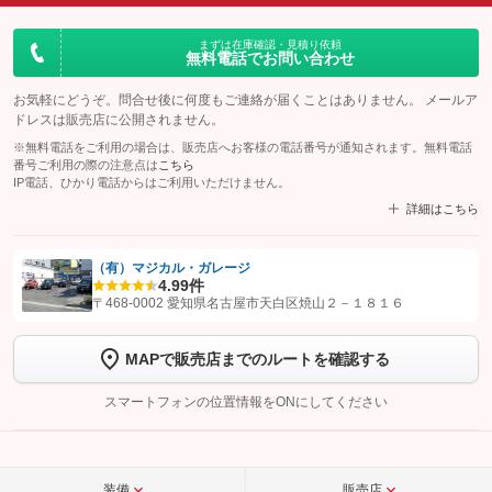
まずは在庫確認・見積り依頼
無料電話でお問い合わせ
お気軽にどうぞ。問合せ後に何度もご連絡が届くことはありません。 メールア
ドレスは販売店に公開されません。
※無料電話をご利用の場合は、販売店へお客様の電話番号が通知されます。無料電話
番号ご利用の際の注意点は
こちら
IP電話、ひかり電話からはご利用いただけません。
詳細はこちら
（有）マジカル・ガレージ
4.9
9件
【STEP1】
認証画面でグーネットを友だち追加してから「許可する」ボタンを押
〒468-0002 愛知県名古屋市天白区焼山２－１８１６
します
MAPで販売店までのルートを確認する
【STEP2】
トーク画面で
ボタンをタップして問い合わせを
完了してください。
スマートフォンの位置情報をONにしてください
こちら
装備
販売店