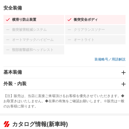
安全装備
横滑り防止装置
衝突安全ボディ
：装備あり
：装備あり
衝突被害軽減システム
クリアランスソナー
：装備なし
：装備なし
オートマチックハイビーム
オートライト
：装備なし
：装備なし
頸部衝撃緩和ヘッドレスト
：装備なし
装備略号／用語解説
基本装備
エアバッグ：運転席/助手席/サイド
外装・内装
：装備あり
スライドドア
カーナビ：SDナビ
：装備なし
：装備あり
【注】販売は、当店に直接ご来場頂けるお客様を優先させていただきます。◆
お取置きはいたしません。◆在庫の有無をご確認お願いします。※販売は一般
サンルーフ
ABS
TV：フルセグ
：装備あり
：装備あり
：装備あり
のお客様に限ります。
エアコン
Wエアコン
オーディオ：CDまたはCDチェンジャー／ミュージックプレイヤー接続
：装備あり
：装備あり
：装備あり
可
リフトアップ
パワーステアリング
カタログ情報(新車時)
：装備なし
：装備あり
ビジュアル：-／DVD再生
：装備あり