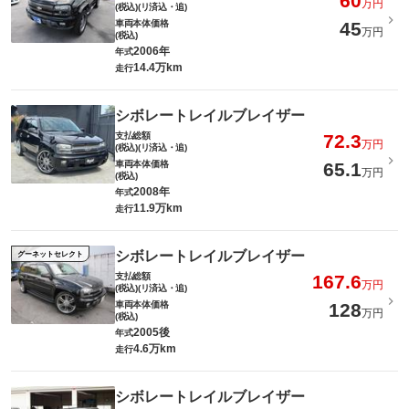
60
万円
(税込)(リ済込・追)
車両本体価格
45
万円
(税込)
2006年
年式
14.4万km
走行
シボレートレイルブレイザー
支払総額
72.3
万円
(税込)(リ済込・追)
車両本体価格
65.1
万円
(税込)
2008年
年式
11.9万km
走行
シボレートレイルブレイザー
グーネットセレクト
支払総額
167.6
万円
(税込)(リ済込・追)
車両本体価格
128
万円
(税込)
2005後
年式
4.6万km
走行
シボレートレイルブレイザー