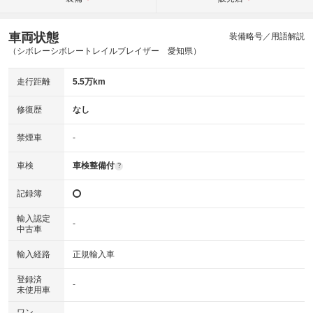
車両状態
装備略号／用語解説
（シボレーシボレートレイルブレイザー 愛知県）
走行距離
5.5万km
修復歴
なし
禁煙車
-
車検
車検整備付
?
記録簿
輸入認定
-
中古車
輸入経路
正規輸入車
登録済
-
未使用車
ワン