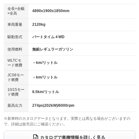
ダウンヒルアシストコントロール
：装備なし
アルミホイール：20インチ
全長×全幅
：装備あり
4890x1900x1850mm
×全高
パワーウィンドウ
盗難防止システム
：装備あり
：装備あり
革シート
ハーフレザーシート
：装備あり
：装備なし
車両重量
2120kg
アイドリングストップ
ドライブレコーダー
：装備なし
：装備なし
キーレス
LEDヘッドランプ
：装備あり
：装備なし
USB入力端子
Bluetooth接続
駆動形式
パートタイム４WD
：装備あり
：装備なし
HID(キセノンライト)
ポータブルナビ
：装備あり
：装備なし
100V電源
クリーンディーゼル
使用燃料
無鉛レギュラーガソリン
：装備なし
：装備なし
バックカメラ
ETC
：装備あり
：装備あり
センターデフロック
：装備なし
WLTCモ
エアロ
スマートキー
－km/リットル
：装備なし
：装備なし
ード燃費
レンタカーアップ
展示・試乗車
：装備なし
：装備なし
ローダウン
ランフラットタイヤ
：装備なし
：装備なし
JC08モー
－km/リットル
ド燃費
電動格納ミラー
：装備なし
パワーシート
3列シート
：装備あり
：装備なし
10/15モー
装備略号／用語解説
6.5km/リットル
ド燃費
ベンチシート
フルフラットシート
：装備なし
：装備なし
チップアップシート
オットマン
最高出力
274ps(202kW)/6000rpm
：装備なし
：装備なし
電動格納サードシート
シートヒーター
：装備なし
：装備あり
※新車時のカタログデータとなります。実際とは異なる場合がございますの
で、詳細は販売店にご確認ください。
ウォークスルー
後席モニター
：装備なし
：装備なし
カタログで車種情報を詳しく見る
電動リアゲート
フロントカメラ