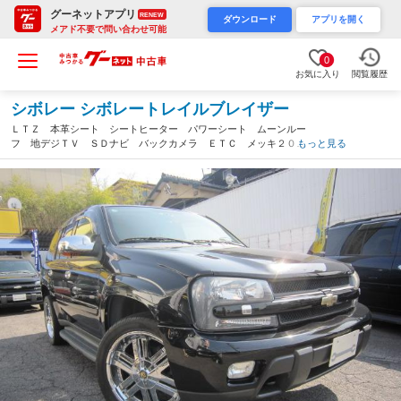
グーネットアプリ
RENEW
ダウンロード
アプリを開く
メアド不要で問い合わせ可能
0
お気に入り
閲覧履歴
シボレー シボレートレイルブレイザー
ＬＴＺ 本革シート シートヒーター パワーシート ムーンルー
フ 地デジＴＶ ＳＤナビ バックカメラ ＥＴＣ メッキ２０イ
もっと見る
ンチＡＷ ウッドパネル 整備記録簿有 ＨＩＤヘッドライト ク
ルコン キーレス（愛知県）