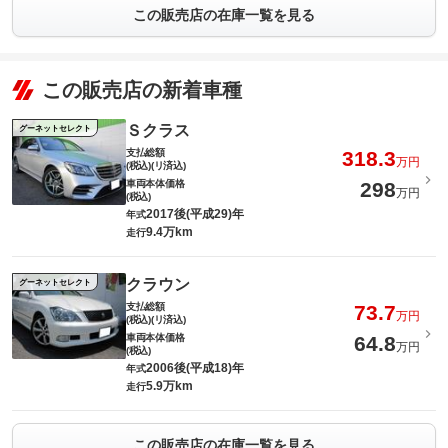
この販売店の在庫一覧を見る
この販売店の新着車種
Ｓクラス
グーネットセレクト
支払総額
318.3
万円
(税込)(リ済込)
車両本体価格
298
万円
(税込)
2017後(平成29)年
年式
9.4万km
走行
クラウン
グーネットセレクト
支払総額
73.7
万円
(税込)(リ済込)
車両本体価格
64.8
万円
(税込)
2006後(平成18)年
年式
5.9万km
走行
この販売店の在庫一覧を見る