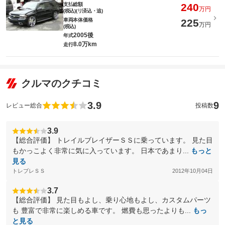
支払総額
240
万円
(税込)(リ済込・追)
車両本体価格
225
万円
(税込)
2005後
年式
8.0万km
走行
クルマのクチコミ
3.9
9
レビュー総合
投稿数
3.9
【総合評価】 トレイルブレイザーＳＳに乗っています。 見た目
もかっこよく非常に気に入っています。 日本であまり...
もっと
見る
トレブレＳＳ
2012年10月04日
3.7
【総合評価】 見た目もよし、乗り心地もよし、カスタムパーツ
も 豊富で非常に楽しめる車です。 燃費も思ったよりも...
もっ
と見る