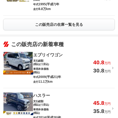
1995(平成7)年
年式
8.8万km
走行
この販売店の在庫一覧を見る
この販売店の新着車種
エブリイワゴン
支払総額
40.8
万円
(税込)(リ済込)
車両本体価格
30.8
万円
(税込)
2009(平成21)年
年式
11.1万km
走行
ハスラー
支払総額
45.8
万円
(税込)(リ済込)
車両本体価格
35.8
万円
(税込)
2014(平成26)年
年式