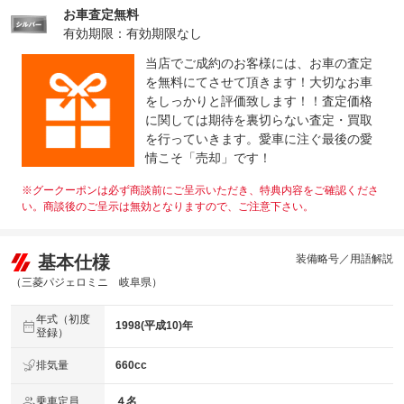
お車査定無料
有効期限：有効期限なし
当店でご成約のお客様には、お車の査定
を無料にてさせて頂きます！大切なお車
をしっかりと評価致します！！査定価格
に関しては期待を裏切らない査定・買取
を行っていきます。愛車に注ぐ最後の愛
情こそ「売却」です！
※グークーポンは必ず商談前にご呈示いただき、特典内容をご確認くださ
い。商談後のご呈示は無効となりますので、ご注意下さい。
基本仕様
装備略号／用語解説
（三菱パジェロミニ 岐阜県）
年式（初度
1998(平成10)年
登録）
排気量
660cc
乗車定員
４名