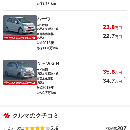
9.9万km
走行
ムーヴ
支払総額
23.8
万円
(税込)(リ済込・追)
車両本体価格
22.7
万円
(税込)
2013後
年式
11.8万km
走行
Ｎ－ＷＧＮ
支払総額
35.8
万円
(税込)(リ済込・追)
車両本体価格
34.7
万円
(税込)
2017年
年式
9.7万km
走行
クルマのクチコミ
3.6
207
レビュー総合
投稿数