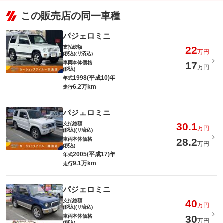
この販売店の同一車種
パジェロミニ
支払総額
22
万円
(税込)(リ済込)
車両本体価格
17
万円
(税込)
1998(平成10)年
年式
6.2万km
走行
パジェロミニ
支払総額
30.1
万円
(税込)(リ済込)
車両本体価格
28.2
万円
(税込)
2005(平成17)年
年式
9.1万km
走行
パジェロミニ
支払総額
40
万円
(税込)(リ済込)
車両本体価格
30
万円
(税込)