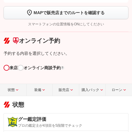
します
MAPで販売店までのルートを確認する
【STEP2】
トーク画面で
ボタンをタップして問い合わせを
完了してください。
スマートフォンの位置情報をONにしてください
こちら
オンライン予約
予約する内容を選択してください。
来店
オンライン商談予約
?
状態
装備
販売店
購入パック
ローン
状態
グー鑑定評価
プロの鑑定士が4項目を5段階でチェック