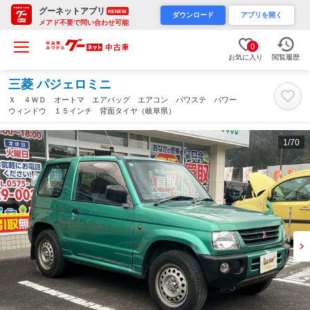
グーネットアプリ
RENEW
ダウンロード
アプリを開く
メアド不要で問い合わせ可能
0
お気に入り
閲覧履歴
三菱 パジェロミニ
Ｘ ４ＷＤ オートマ エアバッグ エアコン パワステ パワー
ウィンドウ １５インチ 背面タイヤ（岐阜県）
1
/70