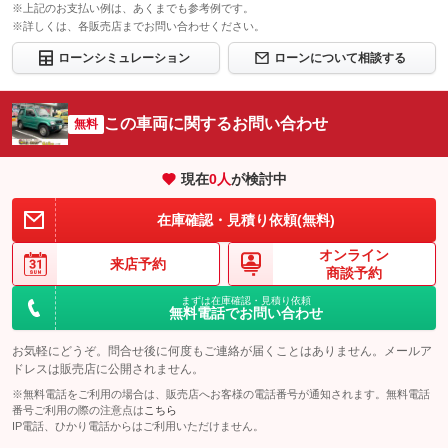
※上記のお支払い例は、あくまでも参考例です。
ロードサー
※詳しくは、各販売店までお問い合わせください。
無し
ビスの有無
ローンシミュレーション
ローンについて相談する
このパックの見積もり依頼（無料）
この車両に関するお問い合わせ
無料
現在
0
人
が検討中
在庫確認・見積り依頼(無料)
オンライン
来店予約
商談予約
まずは在庫確認・見積り依頼
無料電話でお問い合わせ
お気軽にどうぞ。問合せ後に何度もご連絡が届くことはありません。メールア
ドレスは販売店に公開されません。
※無料電話をご利用の場合は、販売店へお客様の電話番号が通知されます。無料電話
番号ご利用の際の注意点は
こちら
IP電話、ひかり電話からはご利用いただけません。