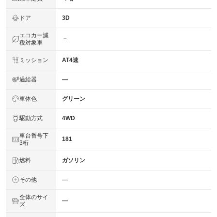
ドア
3D
エコカー減
－
税対象車
ミッション
AT4速
過給器
―
車体色
グリーン
駆動方式
4WD
車台番号下
181
3桁
燃料
ガソリン
その他
―
全体のサイ
―
ズ