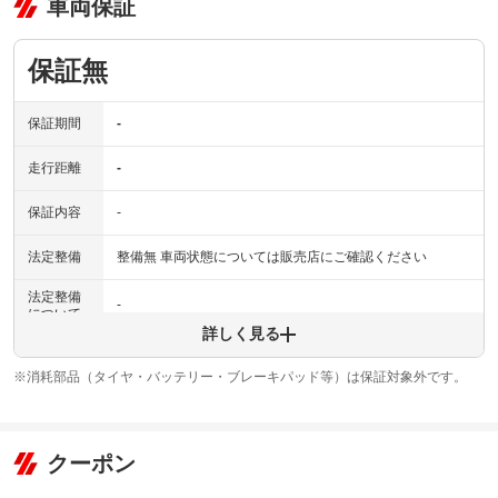
車両保証
保証無
保証期間
-
走行距離
-
保証内容
-
法定整備
整備無 車両状態については販売店にご確認ください
法定整備
-
について
詳しく見る
※消耗部品（タイヤ・バッテリー・ブレーキパッド等）は保証対象外です。
クーポン