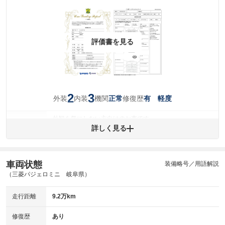
評価書を見る
2
3
外装
内装
機関
修復歴
正常
有 軽度
外観を気にしない方向けのお車です。
外装
詳しく見る
(車両外装)
キズ・へこみについて問い合わせる
内装
気になる汚れ等があります。
(内装状態)
車両状態
装備略号／用語解説
主要機関に不具合はありません。
機関
（三菱パジェロミニ 岐阜県）
骨格部位の先端付近、または後端付近に衝撃を受けた形跡
修復歴
走行距離
9.2万km
があります。
※グー鑑定は保証サービスではございません。購入時は必ず現車をご確認
修復歴
あり