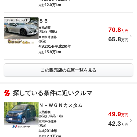
12.0万km
走行
８６
グーネットセレクト
支払総額
70.8
万円
(税込)(リ済込)
車両本体価格
65.8
万円
(税込)
2014(平成26)年
年式
15.8万km
走行
この販売店の在庫一覧を見る
探している条件に近いクルマ
Ｎ－ＷＧＮカスタム
支払総額
49.9
万円
(税込)(リ済込・追)
車両本体価格
42.3
万円
(税込)
2014年
年式
12.3万km
走行