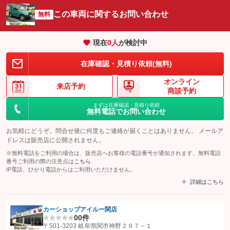
この車両に関するお問い合わせ
無料
現在
0
人
が検討中
在庫確認・見積り依頼(無料)
オンライン
来店予約
商談予約
まずは在庫確認・見積り依頼
無料電話でお問い合わせ
お気軽にどうぞ。問合せ後に何度もご連絡が届くことはありません。 メールア
ドレスは販売店に公開されません。
※無料電話をご利用の場合は、販売店へお客様の電話番号が通知されます。無料電話
番号ご利用の際の注意点は
こちら
IP電話、ひかり電話からはご利用いただけません。
詳細はこちら
カーショップアイルー関店
0
0件
【STEP1】
認証画面でグーネットを友だち追加してから「許可する」ボタンを押
〒501-3203 岐阜県関市神野２９７－１