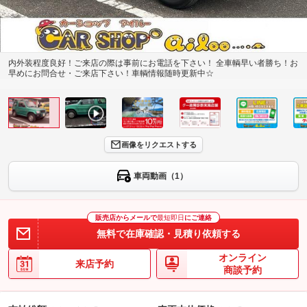
内外装程度良好！ご来店の際は事前にお電話を下さい！ 全車輌早い者勝ち！お
早めにお問合せ・ご来店下さい！車輌情報随時更新中☆
画像をリクエストする
車両動画（1）
販売店からメールで
最短即日
にご連絡
無料で在庫確認・見積り依頼する
オンライン
来店予約
商談予約