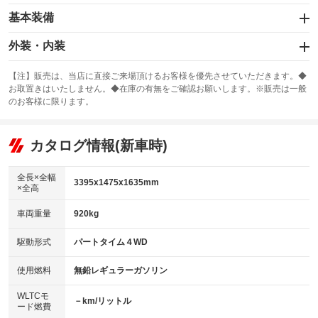
基本装備
エアバッグ：運転席
外装・内装
：装備あり
スライドドア
カーナビ
：装備なし
：装備なし
【注】販売は、当店に直接ご来場頂けるお客様を優先させていただきます。◆
お取置きはいたしません。◆在庫の有無をご確認お願いします。※販売は一般
サンルーフ
ABS
TV
：装備なし
：装備なし
：装備なし
のお客様に限ります。
エアコン
Wエアコン
オーディオ：カセット
：装備あり
：装備なし
：装備あり
リフトアップ
パワーステアリング
カタログ情報(新車時)
ビジュアル
：装備なし
：装備あり
：装備なし
ダウンヒルアシストコントロール
アルミホイール
：装備なし
：装備なし
全長×全幅
3395x1475x1635mm
×全高
パワーウィンドウ
盗難防止システム
革シート
ハーフレザーシート
：装備あり
：装備なし
：装備なし
：装備なし
車両重量
920kg
アイドリングストップ
ドライブレコーダー
キーレス
LEDヘッドランプ
：装備なし
：装備なし
：装備なし
：装備なし
USB入力端子
Bluetooth接続
駆動形式
パートタイム４WD
HID(キセノンライト)
ポータブルナビ
：装備なし
：装備なし
：装備なし
：装備なし
100V電源
クリーンディーゼル
バックカメラ
ETC
使用燃料
無鉛レギュラーガソリン
：装備なし
：装備なし
：装備なし
：装備なし
センターデフロック
エアロ
スマートキー
：装備なし
WLTCモ
：装備なし
：装備なし
－km/リットル
ード燃費
レンタカーアップ
展示・試乗車