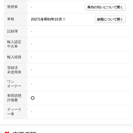
下さい。
※実際にお渡しするコンディションチェックシートにつきましては、形式
禁煙車
-
車内の匂いについて聞く
および表示項目が異なる場合がございます。
※グー鑑定の評価はあくまでも記載している鑑定日の鑑定結果となりま
車検
2027(令和9)年10月
納期について聞く
?
す。車両情報等の詳細は各販売店へお問い合わせ下さい。
記録簿
-
輸入認定
-
中古車
輸入経路
-
登録済
-
未使用車
ワン
-
オーナー
車両状態
評価書
ディーラ
-
ー車