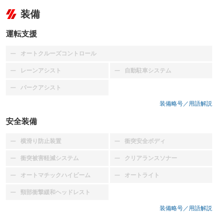
装備
運転支援
オートクルーズコントロール
：装備なし
レーンアシスト
自動駐車システム
：装備なし
：装備なし
パークアシスト
：装備なし
装備略号／用語解説
安全装備
横滑り防止装置
衝突安全ボディ
：装備なし
：装備なし
衝突被害軽減システム
クリアランスソナー
：装備なし
：装備なし
オートマチックハイビーム
オートライト
：装備なし
：装備なし
頸部衝撃緩和ヘッドレスト
：装備なし
装備略号／用語解説