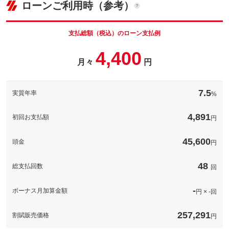
ローンご利用時（参考）
車両本体価
15.8
万円
格
パック内容
支払総額（税込）のローン支払例
愛車に自分好みのナンバープレートが付いていると、より愛着が
4,400
増しますね（＾＾）／
月々
円
パック内容
備考
－
くすんできたヘッドライトに透明感を取りもどす施工を致します
（施工しても思ったような成果が出せないライトも御座います）
7.5
実質年率
保証
保証無
%
水をはじき汚れの付着を防ぐ、専用の溶剤を使用し心を込めて洗
車いたします。
保証項目
-
4,891
初回お支払額
円
備考
－
修理回数・
-
上限金額
45,600
保証
頭金
保証無
円
免責金
無し
保証項目
-
48
総支払回数
回
保証修理受
-
付先
修理回数・
-
上限金額
-
ボーナス月加算金額
円 × -回
ロードサー
無し
ビスの有無
免責金
無し
257,291
割賦販売価格
円
保証修理受
このパックの見積もり依頼（無料）
-
付先