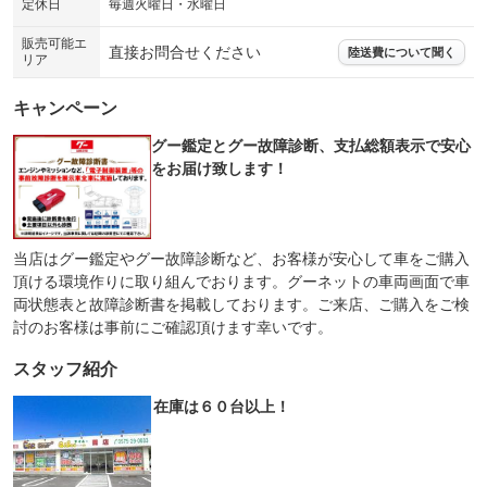
定休日
毎週火曜日・水曜日
販売可能エ
直接お問合せください
陸送費について聞く
リア
キャンペーン
グー鑑定とグー故障診断、支払総額表示で安心
をお届け致します！
当店はグー鑑定やグー故障診断など、お客様が安心して車をご購入
頂ける環境作りに取り組んでおります。グーネットの車両画面で車
両状態表と故障診断書を掲載しております。ご来店、ご購入をご検
討のお客様は事前にご確認頂けます幸いです。
スタッフ紹介
在庫は６０台以上！