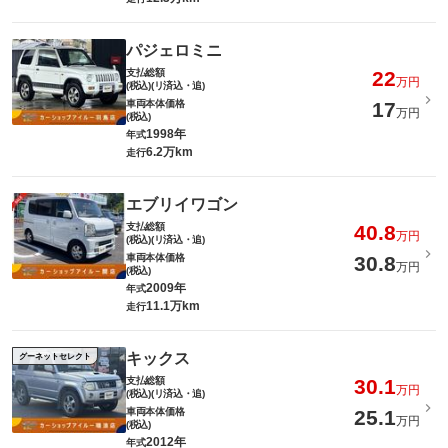
パジェロミニ
支払総額
22
万円
(税込)(リ済込・追)
車両本体価格
17
万円
(税込)
1998年
年式
6.2万km
走行
エブリイワゴン
支払総額
40.8
万円
(税込)(リ済込・追)
車両本体価格
30.8
万円
(税込)
2009年
年式
11.1万km
走行
キックス
グーネットセレクト
支払総額
30.1
万円
(税込)(リ済込・追)
車両本体価格
25.1
万円
(税込)
2012年
年式