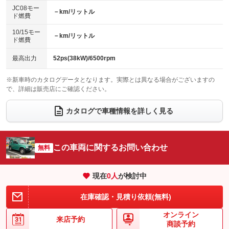
ローダウン
ランフラットタイヤ
：装備なし
：装備なし
：装備なし
：装備なし
JC08モー
－km/リットル
ド燃費
電動格納ミラー
パワーシート
3列シート
：装備なし
：装備なし
：装備なし
10/15モー
装備略号／用語解説
－km/リットル
ベンチシート
フルフラットシート
ド燃費
：装備なし
：装備なし
チップアップシート
オットマン
：装備なし
：装備なし
最高出力
52ps(38kW)/6500rpm
電動格納サードシート
シートヒーター
：装備なし
：装備なし
※新車時のカタログデータとなります。実際とは異なる場合がございますの
で、詳細は販売店にご確認ください。
ウォークスルー
後席モニター
：装備なし
：装備なし
電動リアゲート
フロントカメラ
カタログで車種情報を詳しく見る
：装備なし
：装備なし
シートエアコン
全周囲カメラ
：装備なし
：装備なし
サイドカメラ
ルーフレール
この車両に関するお問い合わせ
：装備なし
無料
：装備なし
エアサスペンション
ヘッドライトウォッシャー
：装備なし
：装備なし
現在
0
人
が検討中
装備略号／用語解説
在庫確認・見積り依頼(無料)
オンライン
来店予約
商談予約