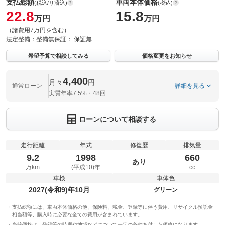
支払総額
車両本体価格
(税込/リ済込)
(税込)
22.8
15.8
万円
万円
（諸費用7万円を含む）
法定整備：
整備無
保証：
保証無
希望予算で相談してみる
価格変更をお知らせ
4,400
月々
円
通常ローン
詳細を見る
実質年率7.5%・48回
ローンについて相談する
走行距離
年式
修復歴
排気量
9.2
1998
660
あり
万km
(平成10)年
cc
車検
車体色
2027(令和9)年10月
グリーン
支払総額には、車両本体価格の他、保険料、税金、登録等に伴う費用、リサイクル預託金
相当額等、購入時に必要な全ての費用が含まれています。
当該価格は、登録等の時期や地域などについて一定の条件を付した価格になります。