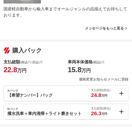
国産軽自動車から輸入車までオールジャンルの品揃えでお待ちして
おります。
メッセージをもっと見る
購入パック
支払総額
車両本体価格
(税込/リ済込)
(税込)
22.8
15.8
万円
万円
価格変更お知らせメールに登録
支払総額(税込)
Aパック
24.8
【希望ナンバー】パック
万円
内：オプシ
2
ョン価格
支払総額(税込)
Bパック
万円
26.3
(税込)
撥水洗車＋車内清掃＋ライト磨きセット
万円
車両本体価
15.8
万円
内：オプシ
格
3.5
ョン価格
万円
(税込)