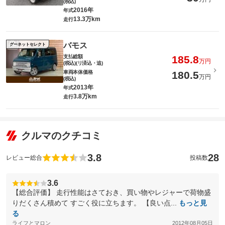
(税込)
2016年
年式
13.3万km
走行
バモス
グーネットセレクト
支払総額
185.8
万円
(税込)(リ済込・追)
車両本体価格
180.5
万円
(税込)
2013年
年式
3.8万km
走行
クルマのクチコミ
3.8
28
レビュー総合
投稿数
3.6
【総合評価】 走行性能はさておき、買い物やレジャーで荷物盛
りだくさん積めて すごく役に立ちます。 【良い点...
もっと見
る
ライフとマロン
2012年08月05日