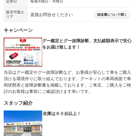
定休日
毎週火曜日・水曜日
販売可能エ
直接お問合せください
陸送費について聞く
リア
キャンペーン
グー鑑定とグー故障診断、支払総額表示で安心
をお届け致します！
当店はグー鑑定やグー故障診断など、お客様が安心して車をご購入
頂ける環境作りに取り組んでおります。グーネットの車両画面で車
両状態表と故障診断書を掲載しております。ご来店、ご購入をご検
討のお客様は事前にご確認頂けます幸いです。
スタッフ紹介
在庫は６０台以上！