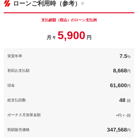
ローンご利用時（参考）
車両本体価
22.8
万円
格
パック内容
支払総額（税込）のローン支払例
愛車に自分好みのナンバープレートが付いていると、より愛着が
5,900
増しますね（＾＾）／
月々
円
パック内容
備考
－
くすんできたヘッドライトに透明感を取りもどす施工を致します
（施工しても思ったような成果が出せないライトも御座います）
7.5
実質年率
保証
保証無
%
水をはじき汚れの付着を防ぐ、専用の溶剤を使用し心を込めて洗
車いたします。
保証項目
-
8,668
初回お支払額
円
備考
－
修理回数・
-
上限金額
61,600
保証
頭金
保証無
円
免責金
無し
保証項目
-
48
総支払回数
回
保証修理受
-
付先
修理回数・
-
上限金額
-
ボーナス月加算金額
円 × -回
ロードサー
無し
ビスの有無
免責金
無し
347,568
割賦販売価格
円
保証修理受
このパックの見積もり依頼（無料）
-
付先