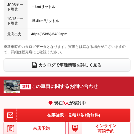
ローダウン
ランフラットタイヤ
：装備なし
：装備なし
：装備なし
：装備なし
JC08モー
－km/リットル
ド燃費
電動格納ミラー
パワーシート
3列シート
：装備なし
：装備なし
：装備なし
10/15モー
装備略号／用語解説
15.4km/リットル
ベンチシート
フルフラットシート
ド燃費
：装備なし
：装備なし
チップアップシート
オットマン
：装備なし
：装備なし
最高出力
48ps(35kW)/6400rpm
電動格納サードシート
シートヒーター
：装備なし
：装備なし
※新車時のカタログデータとなります。実際とは異なる場合がございますの
で、詳細は販売店にご確認ください。
ウォークスルー
後席モニター
：装備なし
：装備なし
電動リアゲート
フロントカメラ
カタログで車種情報を詳しく見る
：装備なし
：装備なし
シートエアコン
全周囲カメラ
：装備なし
：装備なし
サイドカメラ
ルーフレール
この車両に関するお問い合わせ
：装備なし
無料
：装備なし
エアサスペンション
ヘッドライトウォッシャー
：装備なし
：装備なし
現在
0
人
が検討中
装備略号／用語解説
在庫確認・見積り依頼(無料)
オンライン
来店予約
商談予約