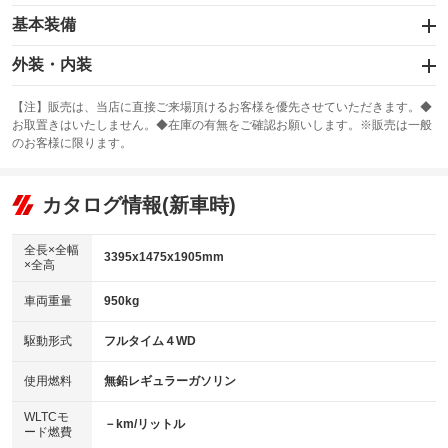
基本装備
エアバッグ：運転席
外装・内装
：装備あり
スライドドア：片面
カーナビ
：装備あり
：装備なし
【注】販売は、当店に直接ご来場頂けるお客様を優先させていただきます。◆
お取置きはいたしません。◆在庫の有無をご確認お願いします。※販売は一般
サンルーフ
ABS
TV
：装備なし
：装備なし
：装備なし
のお客様に限ります。
エアコン
Wエアコン
オーディオ：カセット
：装備あり
：装備なし
：装備あり
リフトアップ
パワーステアリング
カタログ情報(新車時)
ビジュアル
：装備なし
：装備あり
：装備なし
ダウンヒルアシストコントロール
アルミホイール
：装備なし
：装備なし
全長×全幅
3395x1475x1905mm
×全高
パワーウィンドウ
盗難防止システム
革シート
ハーフレザーシート
：装備あり
：装備なし
：装備なし
：装備なし
車両重量
950kg
アイドリングストップ
ドライブレコーダー
キーレス
LEDヘッドランプ
：装備なし
：装備なし
：装備なし
：装備なし
USB入力端子
Bluetooth接続
駆動形式
フルタイム４WD
HID(キセノンライト)
ポータブルナビ
：装備なし
：装備なし
：装備なし
：装備なし
100V電源
クリーンディーゼル
バックカメラ
ETC
使用燃料
無鉛レギュラーガソリン
：装備なし
：装備なし
：装備なし
：装備なし
センターデフロック
エアロ
スマートキー
：装備なし
WLTCモ
：装備なし
：装備なし
－km/リットル
ード燃費
レンタカーアップ
展示・試乗車