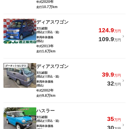
2020年
年式
10.7万km
走行
ディアスワゴン
支払総額
124.9
万円
(税込)(リ済込・追)
車両本体価格
109.9
万円
(税込)
2013年
年式
1.6万km
走行
ディアスワゴン
グーネットセレクト
支払総額
39.9
万円
(税込)(リ済込・追)
車両本体価格
32
万円
(税込)
2002年
年式
9.8万km
走行
ハスラー
支払総額
35
万円
(税込)(リ済込・追)
車両本体価格
30
万円