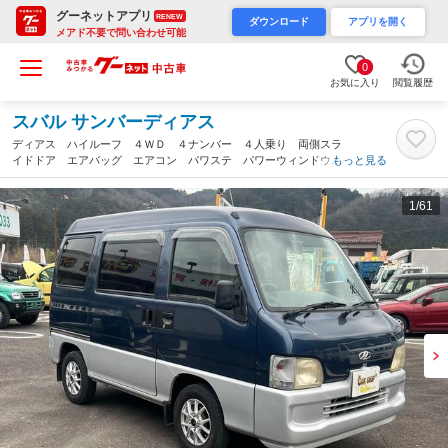
グーネットアプリ
RENEW
ダウンロード
アプリを開く
メアド不要で問い合わせ可能
0
お気に入り
閲覧履歴
スバル サンバーディアス
ディアス ハイルーフ ４ＷＤ ４ナンバー ４人乗り 両側スラ
イドドア エアバッグ エアコン パワステ パワーウィンドウ
もっと見る
１２インチアルミ（岐阜県）
1
/61