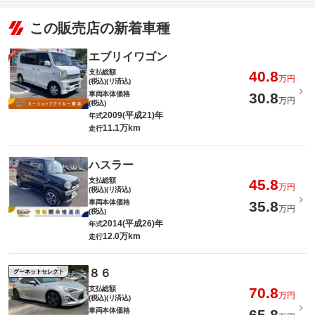
この販売店の新着車種
エブリイワゴン
支払総額
40.8
万円
(税込)(リ済込)
車両本体価格
30.8
万円
(税込)
2009(平成21)年
年式
11.1万km
走行
ハスラー
支払総額
45.8
万円
(税込)(リ済込)
車両本体価格
35.8
万円
(税込)
2014(平成26)年
年式
12.0万km
走行
８６
グーネットセレクト
支払総額
70.8
万円
(税込)(リ済込)
車両本体価格
65.8