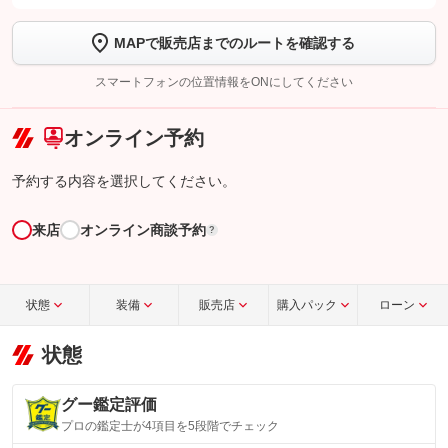
します
MAPで販売店までのルートを確認する
【STEP2】
トーク画面で
ボタンをタップして問い合わせを
完了してください。
スマートフォンの位置情報をONにしてください
こちら
オンライン予約
予約する内容を選択してください。
来店
オンライン商談予約
?
状態
装備
販売店
購入パック
ローン
状態
グー鑑定評価
プロの鑑定士が4項目を5段階でチェック