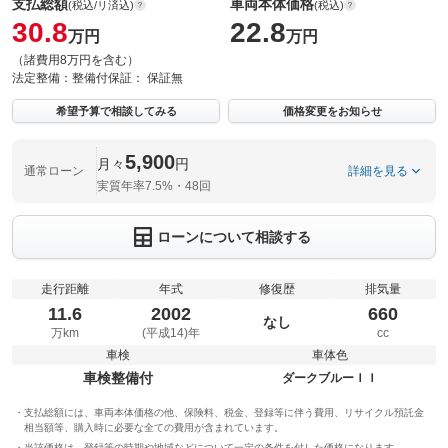
支払総額
車両本体価格
(税込/リ済込)
(税込)
30.8
22.8
万円
万円
（諸費用8万円を含む）
法定整備：
整備付
保証：
保証無
希望予算で相談してみる
価格変更をお知らせ
5,900
月々
円
通常ローン
詳細を見る
実質年率7.5%・48回
ローンについて相談する
走行距離
年式
修復歴
排気量
11.6
2002
660
なし
万km
(平成14)年
cc
車検
車体色
車検整備付
ダークブルーＩＩ
支払総額には、車両本体価格の他、保険料、税金、登録等に伴う費用、リサイクル預託金
相当額等、購入時に必要な全ての費用が含まれています。
当該価格は、登録等の時期や地域などについて一定の条件を付した価格になります。