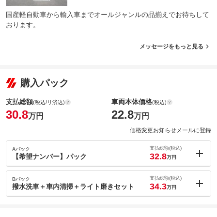
国産軽自動車から輸入車までオールジャンルの品揃えでお待ちして
おります。
メッセージをもっと見る
購入パック
支払総額
車両本体価格
(税込/リ済込)
(税込)
30.8
22.8
万円
万円
価格変更お知らせメールに登録
支払総額(税込)
Aパック
32.8
【希望ナンバー】パック
万円
内：オプシ
2
ョン価格
支払総額(税込)
Bパック
万円
34.3
(税込)
撥水洗車＋車内清掃＋ライト磨きセット
万円
車両本体価
22.8
万円
内：オプシ
格
3.5
ョン価格
万円
(税込)