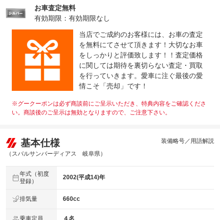
お車査定無料
有効期限：有効期限なし
当店でご成約のお客様には、お車の査定
を無料にてさせて頂きます！大切なお車
をしっかりと評価致します！！査定価格
に関しては期待を裏切らない査定・買取
を行っていきます。愛車に注ぐ最後の愛
情こそ「売却」です！
※グークーポンは必ず商談前にご呈示いただき、特典内容をご確認くださ
い。商談後のご呈示は無効となりますので、ご注意下さい。
基本仕様
装備略号／用語解説
（スバルサンバーディアス 岐阜県）
年式（初度
2002(平成14)年
登録）
排気量
660cc
乗車定員
４名