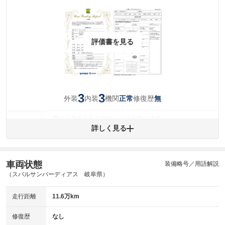
評価書を見る
3
3
外装
内装
機関
修復歴
正常
無
気になるようなキズやヘコミがあります。
外装
詳しく見る
(車両外装)
キズ・へこみについて問い合わせる
内装
気になる汚れ等があります。
(内装状態)
車両状態
装備略号／用語解説
主要機関に不具合はありません。
機関
（スバルサンバーディアス 岐阜県）
詳細は鑑定書をご確認ください。
修復歴
走行距離
11.6万km
※グー鑑定は保証サービスではございません。購入時は必ず現車をご確認
修復歴
なし
下さい。