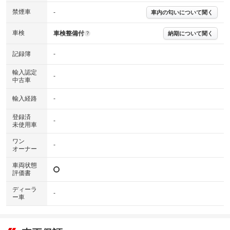
※実際にお渡しするコンディションチェックシートにつきましては、形式
禁煙車
-
車内の匂いについて聞く
および表示項目が異なる場合がございます。
※グー鑑定の評価はあくまでも記載している鑑定日の鑑定結果となりま
車検
車検整備付
す。車両情報等の詳細は各販売店へお問い合わせ下さい。
納期について聞く
?
記録簿
-
輸入認定
-
中古車
輸入経路
-
登録済
-
未使用車
ワン
-
オーナー
車両状態
評価書
ディーラ
-
ー車