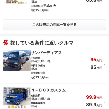
万円
(税込)
2014(平成26)年
年式
15.8万km
走行
この販売店の在庫一覧を見る
探している条件に近いクルマ
サンバーディアス
支払総額
95
万円
(税込)(リ済込・追)
車両本体価格
85
万円
(税込)
1993年
年式
13.5万km
走行
Ｎ－ＢＯＸカスタム
支払総額
99.9
万円
(税込)(リ済込・追)
車両本体価格
89.9
万円
(税込)