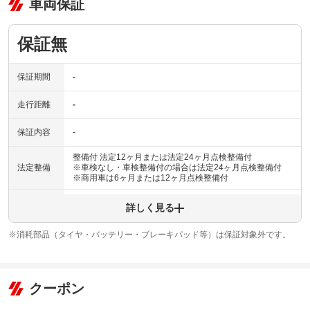
車両保証
保証無
保証期間
-
走行距離
-
保証内容
-
整備付 法定12ヶ月または法定24ヶ月点検整備付
法定整備
※車検なし・車検整備付の場合は法定24ヶ月点検整備付
※商用車は6ヶ月または12ヶ月点検整備付
法定整備
当社の整備工場は車検のコバック小牧店です！しっかり整
詳しく見る
について
備点検を行った後の納車となりますのでご安心ください！
※消耗部品（タイヤ・バッテリー・ブレーキパッド等）は保証対象外です。
クーポン