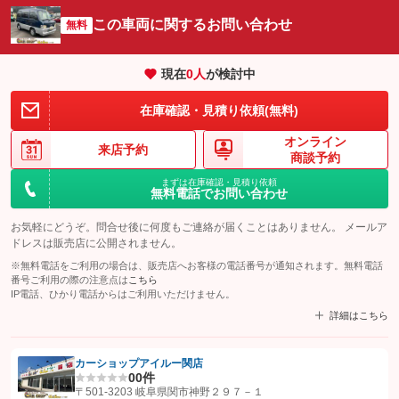
この車両に関するお問い合わせ
無料
現在
0
人
が検討中
在庫確認・見積り依頼(無料)
オンライン
来店予約
商談予約
まずは在庫確認・見積り依頼
無料電話でお問い合わせ
お気軽にどうぞ。問合せ後に何度もご連絡が届くことはありません。 メールア
ドレスは販売店に公開されません。
※無料電話をご利用の場合は、販売店へお客様の電話番号が通知されます。無料電話
番号ご利用の際の注意点は
こちら
IP電話、ひかり電話からはご利用いただけません。
詳細はこちら
カーショップアイルー関店
0
0件
【STEP1】
認証画面でグーネットを友だち追加してから「許可する」ボタンを押
〒501-3203 岐阜県関市神野２９７－１