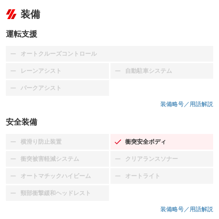
装備
運転支援
オートクルーズコントロール
：装備なし
レーンアシスト
自動駐車システム
：装備なし
：装備なし
パークアシスト
：装備なし
装備略号／用語解説
安全装備
横滑り防止装置
衝突安全ボディ
：装備なし
：装備あり
衝突被害軽減システム
クリアランスソナー
：装備なし
：装備なし
オートマチックハイビーム
オートライト
：装備なし
：装備なし
頸部衝撃緩和ヘッドレスト
：装備なし
装備略号／用語解説