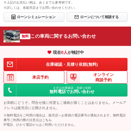
※上記のお支払い例は、あくまでも参考例です。
ロードサー
※詳しくは、各販売店までお問い合わせください。
無し
ビスの有無
ローンシミュレーション
ローンについて相談する
このパックの見積もり依頼（無料）
この車両に関するお問い合わせ
無料
現在
0
人
が検討中
在庫確認・見積り依頼(無料)
オンライン
来店予約
商談予約
まずは在庫確認・見積り依頼
無料電話でお問い合わせ
お気軽にどうぞ。問合せ後に何度もご連絡が届くことはありません。メールア
ドレスは販売店に公開されません。
※無料電話をご利用の場合は、販売店へお客様の電話番号が通知されます。無料電話
番号ご利用の際の注意点は
こちら
IP電話、ひかり電話からはご利用いただけません。