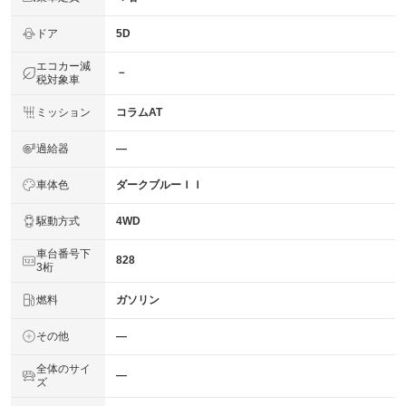
ドア
5D
エコカー減
－
税対象車
ミッション
コラムAT
過給器
―
車体色
ダークブルーＩＩ
駆動方式
4WD
車台番号下
828
3桁
燃料
ガソリン
その他
―
全体のサイ
―
ズ