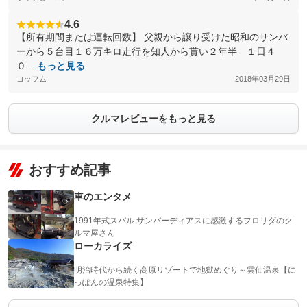
4.6
【所有期間または運転回数】 父親から譲り受けた昭和のサンバ
ーから５台目１６万キロ走行を知人から貰い２年半 １日４
０...
もっと見る
ヨッフム
2018年03月29日
クルマレビューをもっと見る
おすすめ記事
車のエンタメ
1991年式スバル サンバーディアスに感激するフロリダのク
ルマ屋さん
ローカライズ
明治時代から続く高原リゾートで地獄めぐり～雲仙温泉【に
っぽんの温泉特集】