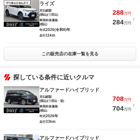
ライズ
グーネットセレクト
支払総額
288
万円
(税込)(リ済込)
車両本体価格
284
万円
(税込)
2026(令和8)年
年式
11km
走行
この販売店の在庫一覧を見る
探している条件に近いクルマ
アルファードハイブリッド
支払総額
708
万円
(税込)(リ済込・追)
車両本体価格
704
万円
(税込)
2026年
年式
33km
走行
アルファードハイブリッド