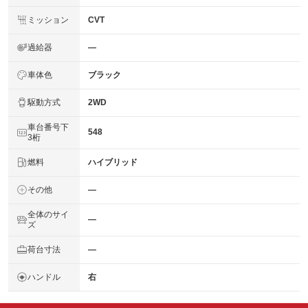
ミッション
CVT
過給器
―
車体色
ブラック
駆動方式
2WD
車台番号下
548
3桁
燃料
ハイブリッド
その他
―
全体のサイ
―
ズ
荷台寸法
―
ハンドル
右