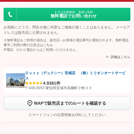
まずは在庫確認・見積り依頼
無料電話でお問い合わせ
お気軽にどうぞ。問合せ後に何度もご連絡が届くことはありません。 メールア
ドレスは販売店に公開されません。
※無料電話をご利用の場合は、販売店へお客様の電話番号が通知されます。無料電話
番号ご利用の際の注意点は
こちら
IP電話、ひかり電話からはご利用いただけません。
詳細はこちら
Ｄｕｘｙ（デュクシー）安城店 （株）ミリオンオートサービ
ス
【STEP1】
認証画面でグーネットを友だち追加してから「許可する」ボタンを押
4.9
381件
します
〒446-0053 愛知県安城市高棚町小牧３０
【STEP2】
トーク画面で
ボタンをタップして問い合わせを
MAPで販売店までのルートを確認する
完了してください。
スマートフォンの位置情報をONにしてください
こちら