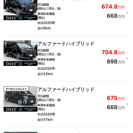
支払総額
674.8
万円
(税込)(リ済込・追)
車両本体価格
668
万円
(税込)
2026年
年式
9km
走行
アルファードハイブリッド
支払総額
704.8
万円
(税込)(リ済込・追)
車両本体価格
698
万円
(税込)
2026年
年式
12km
走行
アルファードハイブリッド
グーネットセレクト
支払総額
675
万円
(税込)(リ済込・追)
車両本体価格
668
万円
(税込)
2026年
年式
37km
走行