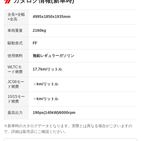
カタログ情報(新車時)
ビジュアル
：装備なし
：装備あり
：装備なし
ダウンヒルアシストコントロール
アルミホイール：18インチ
：装備なし
：装備あり
全長×全幅
4995x1850x1935mm
×全高
パワーウィンドウ
盗難防止システム
革シート
ハーフレザーシート
：装備あり
：装備あり
：装備あり
：装備なし
車両重量
2160kg
アイドリングストップ
ドライブレコーダー
キーレス
LEDヘッドランプ
：装備あり
：装備あり
：装備あり
：装備あり
USB入力端子
Bluetooth接続
駆動形式
FF
HID(キセノンライト)
ポータブルナビ
：装備あり
：装備あり
：装備なし
：装備なし
100V電源
クリーンディーゼル
バックカメラ
ETC2.0
使用燃料
無鉛レギュラーガソリン
：装備あり
：装備なし
：装備あり
：装備あり
センターデフロック
エアロ
スマートキー
：装備なし
WLTCモ
：装備なし
：装備あり
17.7km/リットル
ード燃費
レンタカーアップ
展示・試乗車
ローダウン
ランフラットタイヤ
：装備なし
：装備なし
：装備なし
：装備なし
JC08モー
－km/リットル
ド燃費
電動格納ミラー
パワーシート
3列シート
：装備あり
：装備あり
：装備あり
10/15モー
装備略号／用語解説
－km/リットル
ベンチシート
フルフラットシート
ド燃費
：装備なし
：装備なし
チップアップシート
オットマン
：装備なし
：装備あり
最高出力
190ps(140kW)/6000rpm
電動格納サードシート
シートヒーター
：装備なし
：装備あり
※新車時のカタログデータとなります。実際とは異なる場合がございますの
で、詳細は販売店にご確認ください。
ウォークスルー
後席モニター
：装備あり
：装備あり