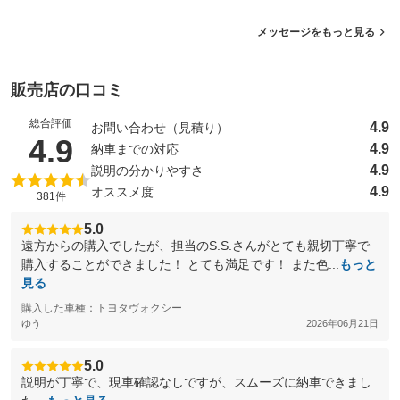
メッセージをもっと見る
販売店の口コミ
総合評価
4.9
お問い合わせ（見積り）
（5点満点中）
4.9
4.9
納車までの対応
4.9
説明の分かりやすさ
4.9
オススメ度
381件
5.0
遠方からの購入でしたが、担当のS.S.さんがとても親切丁寧で
購入することができました！ とても満足です！ また色...
もっと
見る
購入した車種：トヨタヴォクシー
ゆう
2026年06月21日
5.0
説明が丁寧で、現車確認なしですが、スムーズに納車できまし