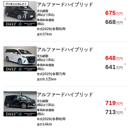
アルファードハイブリッド
グーネットセレクト
支払総額
675
万円
(税込)(リ済込)
車両本体価格
668
万円
(税込)
2026(令和8)年
年式
37km
走行
アルファードハイブリッド
支払総額
648
万円
(税込)(リ済込)
車両本体価格
641
万円
(税込)
2025(令和7)年
年式
0.3万km
走行
アルファードハイブリッド
支払総額
719
万円
(税込)(リ済込)
車両本体価格
713
万円
(税込)
2026(令和8)年
年式
14km
走行