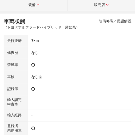
装備
販売店
車両状態
装備略号／用語解説
（トヨタアルファードハイブリッド 愛知県）
走行距離
7km
修復歴
なし
禁煙車
車検
なし
?
記録簿
輸入認定
-
中古車
輸入経路
-
登録済
未使用車