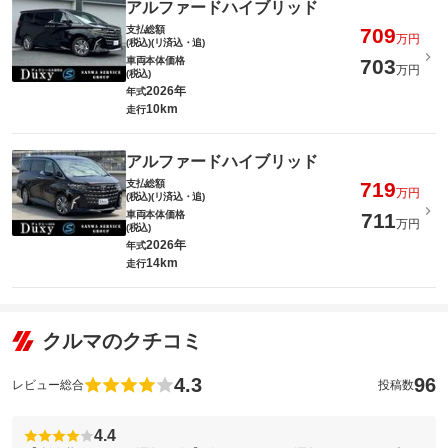
アルファードハイブリッド
支払総額
709
万円
(税込)(リ済込・追)
車両本体価格
703
万円
(税込)
2026年
年式
10km
走行
アルファードハイブリッド
支払総額
719
万円
(税込)(リ済込・追)
車両本体価格
711
万円
(税込)
2026年
年式
14km
走行
クルマのクチコミ
4.3
96
レビュー総合
投稿数
4.4