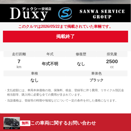
このクルマは2026/05/22まで掲載されていた車輛です。
掲載終了
走行距離
年式
修復歴
排気量
7
2500
年式不明
なし
km
cc
車検
車体色
なし
ブラック
支払総額には、車両本体価格の他、保険料、税金、登録等に伴う費用、リサイクル預託金
相当額等、購入時に必要な全ての費用が含まれています。
当該価格は、登録等の時期や地域などについて一定の条件を付した価格になります。
この車両に関するお問い合わせ
無料