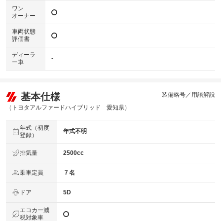
ワン
オーナー
車両状態
評価書
ディーラ
-
ー車
基本仕様
装備略号／用語解説
（トヨタアルファードハイブリッド 愛知県）
年式（初度
年式不明
登録）
排気量
2500cc
乗車定員
７名
ドア
5D
エコカー減
税対象車