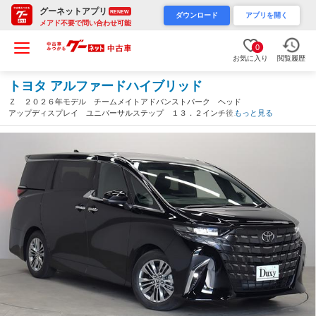
グーネットアプリ
RENEW
ダウンロード
アプリを開く
メアド不要で問い合わせ可能
0
お気に入り
閲覧履歴
トヨタ アルファードハイブリッド
Ｚ ２０２６年モデル チームメイトアドバンストパーク ヘッド
アップディスプレイ ユニバーサルステップ １３．２インチ後席
もっと見る
モニター 左右独立ムーンルーフ ドラレコ内蔵デジタルミラー
全周囲モニター ＢＳＭ（愛知県）