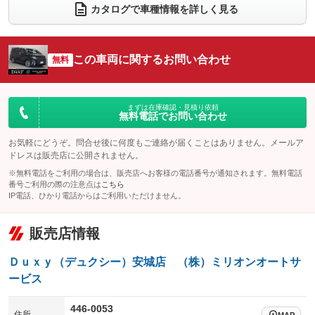
電動リアゲート
フロントカメラ
カタログで車種情報を詳しく見る
：装備あり
：装備あり
シートエアコン
全周囲カメラ
：装備あり
：装備あり
サイドカメラ
ルーフレール
この車両に関するお問い合わせ
：装備あり
無料
：装備なし
エアサスペンション
ヘッドライトウォッシャー
：装備なし
：装備なし
装備略号／用語解説
まずは在庫確認・見積り依頼
無料電話でお問い合わせ
お気軽にどうぞ。問合せ後に何度もご連絡が届くことはありません。メールア
ドレスは販売店に公開されません。
※無料電話をご利用の場合は、販売店へお客様の電話番号が通知されます。無料電話
番号ご利用の際の注意点は
こちら
IP電話、ひかり電話からはご利用いただけません。
販売店情報
Ｄｕｘｙ（デュクシー）安城店 （株）ミリオンオートサ
ービス
446-0053
住所
MAP