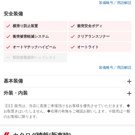
装備略号／用語解説
安全装備
横滑り防止装置
衝突安全ボディ
：装備あり
：装備あり
衝突被害軽減システム
クリアランスソナー
：装備あり
：装備あり
オートマチックハイビーム
オートライト
：装備あり
：装備あり
頸部衝撃緩和ヘッドレスト
：装備なし
装備略号／用語解説
基本装備
エアバッグ：運転席/助手席/サイド
外装・内装
：装備あり
スライドドア：両面電動
カーナビ：メモリーナビ他
：装備あり
：装備あり
【注】販売は、当店に直接ご来場頂けるお客様を優先させていただきます。◆
お取置きはいたしません。◆在庫の有無をご確認お願いします。※販売は一般
サンルーフ
ABS
TV：フルセグ
：装備あり
：装備あり
：装備あり
のお客様に限ります。
エアコン
Wエアコン
オーディオ：ミュージックプレイヤー接続可
：装備あり
：装備あり
：装備あり
リフトアップ
パワーステアリング