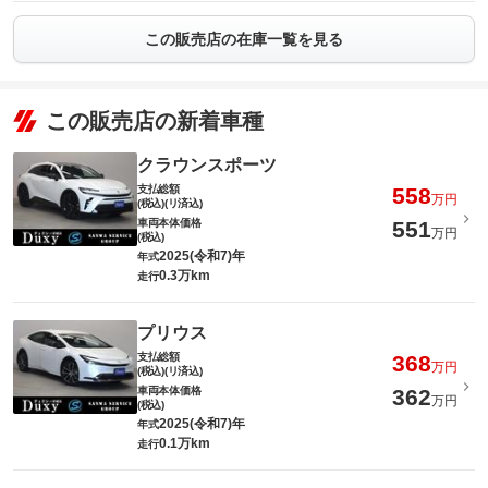
この販売店の在庫一覧を見る
この販売店の新着車種
クラウンスポーツ
支払総額
558
万円
(税込)(リ済込)
車両本体価格
551
万円
(税込)
2025(令和7)年
年式
0.3万km
走行
プリウス
支払総額
368
万円
(税込)(リ済込)
車両本体価格
362
万円
(税込)
2025(令和7)年
年式
0.1万km
走行