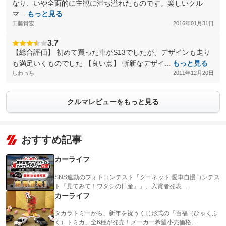
なり、いや全面的に主観に満ち溢れたものです。楽しいクル
マ...
もっと見る
工藤貴宏
2016年01月31日
3.7
【総合評価】 初めて買った車がS13でしたが、デザインも走り
も満足いくものでした 【良い点】 斬新なデザイ...
もっと見る
しわっち
2011年12月20日
クルマレビューをもっと見る
おすすめ記事
カーライフ
SNS連動のフォトコンテスト「グーネット 愛車自慢コンテス
ト『見てみて！ワタシの日産』」、入賞者発表…
カーライフ
タカラトミーから、新年を祝うくじ形式の「百福（ひゃくふ
く）トミカ」全6種が発売！メーカー希望小売価格…