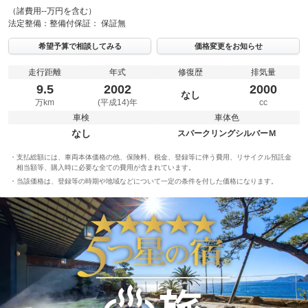
（諸費用--万円を含む）
法定整備：
整備付
保証：
保証無
希望予算で相談してみる
価格変更をお知らせ
走行距離
年式
修復歴
排気量
9.5
2002
2000
なし
万km
(平成14)年
cc
車検
車体色
なし
スパークリングシルバーＭ
支払総額には、車両本体価格の他、保険料、税金、登録等に伴う費用、リサイクル預託金
相当額等、購入時に必要な全ての費用が含まれています。
当該価格は、登録等の時期や地域などについて一定の条件を付した価格になります。