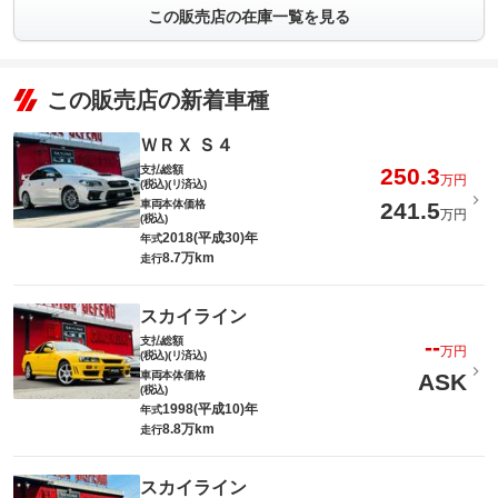
この販売店の在庫一覧を見る
この販売店の新着車種
ＷＲＸ Ｓ４
支払総額
250.3
万円
(税込)(リ済込)
車両本体価格
241.5
万円
(税込)
2018(平成30)年
年式
8.7万km
走行
スカイライン
支払総額
--
万円
(税込)(リ済込)
車両本体価格
ASK
(税込)
1998(平成10)年
年式
8.8万km
走行
スカイライン