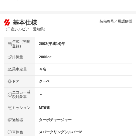
基本仕様
装備略号／用語解説
（日産シルビア 愛知県）
年式（初度
2002(平成14)年
登録）
排気量
2000cc
乗車定員
４名
ドア
クーペ
エコカー減
－
税対象車
ミッション
MT6速
過給器
ターボチャージャー
車体色
スパークリングシルバーＭ