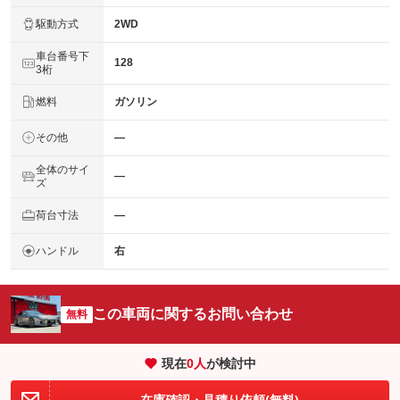
駆動方式
2WD
車台番号下
128
3桁
燃料
ガソリン
その他
―
全体のサイ
―
ズ
荷台寸法
―
ハンドル
右
この車両に関するお問い合わせ
無料
現在
0
人
が検討中