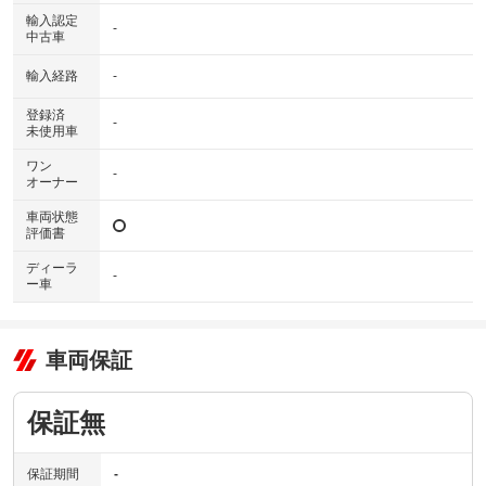
輸入認定
-
中古車
輸入経路
-
登録済
-
未使用車
ワン
-
オーナー
車両状態
評価書
ディーラ
-
ー車
車両保証
保証無
保証期間
-