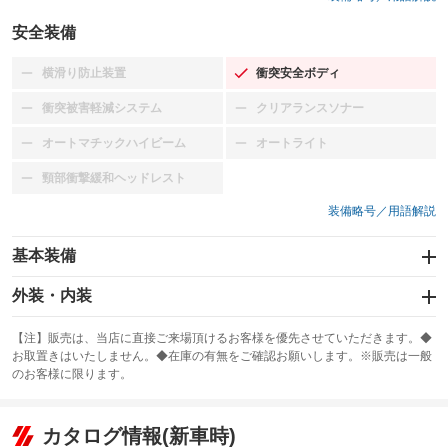
安全装備
横滑り防止装置
衝突安全ボディ
：装備なし
：装備あり
衝突被害軽減システム
クリアランスソナー
：装備なし
：装備なし
オートマチックハイビーム
オートライト
：装備なし
：装備なし
頸部衝撃緩和ヘッドレスト
：装備なし
装備略号／用語解説
基本装備
エアバッグ：助手席
外装・内装
：装備あり
スライドドア
カーナビ
：装備なし
：装備なし
【注】販売は、当店に直接ご来場頂けるお客様を優先させていただきます。◆
お取置きはいたしません。◆在庫の有無をご確認お願いします。※販売は一般
サンルーフ
ABS
TV
：装備なし
：装備あり
：装備なし
のお客様に限ります。
エアコン
Wエアコン
オーディオ：ミュージックプレイヤー接続可
：装備あり
：装備なし
：装備あり
リフトアップ
パワーステアリング
カタログ情報(新車時)
ビジュアル
：装備なし
：装備あり
：装備なし