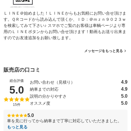
ＬＩＮＥ＠始めました！ＬＩＮＥからもお気軽にお問い合せ頂けま
す。ＱＲコードから読み込んで頂くか、ＩＤ：＠ｍｚｎ９０２３ｗ
を検索してみて下さい♪ スマホでご覧のお客様は車輌ページより専
用のＬＩＮＥボタンからお問い合せ頂けます！動画もお送り出来ま
すのでお友達追加をお願い致します。
メッセージをもっと見る
販売店の口コミ
総合評価
4.9
お問い合わせ（見積り）
（5点満点中）
5.0
4.9
納車までの対応
5.0
説明の分かりやすさ
5.0
オススメ度
15件
5.0
車を見に行ってから納車まで丁寧に対応していただきました。
もっと見る