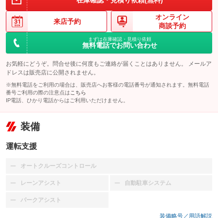
在庫確認・見積り依頼(無料)
オンライン
来店予約
商談予約
まずは在庫確認・見積り依頼
無料電話でお問い合わせ
お気軽にどうぞ。問合せ後に何度もご連絡が届くことはありません。 メールア
ドレスは販売店に公開されません。
※無料電話をご利用の場合は、販売店へお客様の電話番号が通知されます。無料電話
番号ご利用の際の注意点は
こちら
IP電話、ひかり電話からはご利用いただけません。
装備
運転支援
オートクルーズコントロール
：装備なし
レーンアシスト
自動駐車システム
：装備なし
：装備なし
パークアシスト
：装備なし
装備略号／用語解説