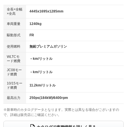
ダウンヒルアシストコントロール
アルミホイール：18インチ
：装備なし
：装備あり
全長×全幅
4445x1695x1285mm
×全高
パワーウィンドウ
盗難防止システム
革シート
ハーフレザーシート
：装備あり
：装備なし
：装備なし
：装備なし
車両重量
1240kg
アイドリングストップ
ドライブレコーダー
キーレス
LEDヘッドランプ
：装備なし
：装備なし
：装備あり
：装備なし
USB入力端子
Bluetooth接続
駆動形式
FR
HID(キセノンライト)
ポータブルナビ
：装備なし
：装備なし
：装備あり
：装備なし
100V電源
クリーンディーゼル
バックカメラ
ETC
使用燃料
無鉛プレミアムガソリン
：装備なし
：装備なし
：装備なし
：装備なし
センターデフロック
エアロ
スマートキー
：装備なし
WLTCモ
：装備あり
：装備なし
－km/リットル
ード燃費
レンタカーアップ
展示・試乗車
ローダウン
ランフラットタイヤ
：装備なし
：装備なし
：装備あり
：装備なし
JC08モー
－km/リットル
ド燃費
電動格納ミラー
パワーシート
3列シート
：装備なし
：装備なし
：装備なし
10/15モー
装備略号／用語解説
11.2km/リットル
ベンチシート
フルフラットシート
ド燃費
：装備なし
：装備なし
チップアップシート
オットマン
：装備なし
：装備なし
最高出力
250ps(184kW)/6400rpm
電動格納サードシート
シートヒーター
：装備なし
：装備なし
※新車時のカタログデータとなります。実際とは異なる場合がございますの
で、詳細は販売店にご確認ください。
ウォークスルー
後席モニター
：装備なし
：装備なし
電動リアゲート
フロントカメラ