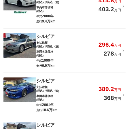
414.8
万円
(税込)(リ済込・追)
車両本体価格
403.2
万円
(税込)
2000年
年式
9.4万km
走行
シルビア
支払総額
296.4
万円
(税込)(リ済込・追)
車両本体価格
278
万円
(税込)
1999年
年式
6.9万km
走行
シルビア
支払総額
389.2
万円
(税込)(リ済込・追)
車両本体価格
368
万円
(税込)
2001年
年式
18.6万km
走行
シルビア