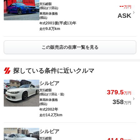
支払総額
--
万円
(税込)(リ済込)
車両本体価格
ASK
(税込)
2001後(平成13)年
年式
9.8万km
走行
この販売店の在庫一覧を見る
探している条件に近いクルマ
シルビア
支払総額
379.5
万円
(税込)(リ済込・追)
車両本体価格
358
万円
(税込)
2002年
年式
14.2万km
走行
シルビア
支払総額