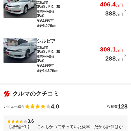
支払総額
406.4
万円
(税込)(リ済込・追)
車両本体価格
388
万円
(税込)
1997年
年式
6.0万km
走行
シルビア
支払総額
309.1
万円
(税込)(リ済込・追)
車両本体価格
288
万円
(税込)
1996年
年式
14.3万km
走行
クルマのクチコミ
4.0
128
レビュー総合
投稿数
3.6
【総合評価】 これもかつて乗っていた愛車。だから評価はか