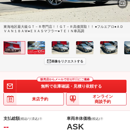
東海地区最大級ＧＴ－Ｒ専門店！！ＧＴ－Ｒ高価買取！！ ●フルエアロ●ＡＤ
ＶＡＮ１８ＡＷ●ＥＸＡＳマフラー●ＴＥＩＮ車高調
画像をリクエストする
販売店からメールで
最短即日
にご連絡
無料で在庫確認・見積り依頼する
オンライン
来店予約
商談予約
支払総額
車両本体価格
(税込/リ済込)
(税込)
--
ASK