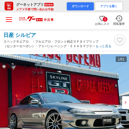
グーネットアプリ
RENEW
ダウンロード
アプリを開く
メアド不要で問い合わせ可能
0
お気に入り
閲覧履歴
日産 シルビア
スペックＲエアロ ・フルエアロ・フロント純正ＯＰタイプリップ
（センターカーボン）・アドバンレーシング・ＥＸＡＳマフラー・
もっと見る
ＴＥＩＮ車高調・ＮＩＳＭＯストラットタワーバー・リアタワーバ
ー・カーボントランクスポイラー（愛知県）
1
/81