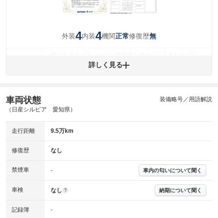
4
4
外装
内装
機関
修復歴
正常
無
気になるキズやヘコミは補修済みですが、小さなキズやヘ
外装
コミが残っています。
詳しく見る
(車両外装)
キズ・へこみについて問い合わせる
内装
気になる汚れ等が、部分的にあります。
(内装状態)
車両状態
装備略号／用語解説
（日産シルビア 愛知県）
主要機関に不具合はありません。
機関
走行距離
9.5万km
詳細は鑑定書をご確認ください。
修復歴
修復歴
なし
※グー鑑定は保証サービスではございません。購入時は必ず現車をご確認
下さい。
禁煙車
-
車内の匂いについて聞く
※実際にお渡しするコンディションチェックシートにつきましては、形式
および表示項目が異なる場合がございます。
※グー鑑定の評価はあくまでも記載している鑑定日の鑑定結果となりま
車検
なし
納期について聞く
?
す。車両情報等の詳細は各販売店へお問い合わせ下さい。
記録簿
-