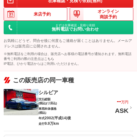
在庫確認・見積り依頼(無料)
オンライン
来店予約
商談予約
まずは在庫確認・見積り依頼
無料電話でお問い合わせ
お気軽にどうぞ。問合せ後に何度もご連絡が届くことはありません。メールア
ドレスは販売店に公開されません。
※無料電話をご利用の場合は、販売店へお客様の電話番号が通知されます。無料電話
番号ご利用の際の注意点は
こちら
IP電話、ひかり電話からはご利用いただけません。
この販売店の同一車種
シルビア
支払総額
--
万円
(税込)(リ済込)
車両本体価格
ASK
(税込)
2002(平成14)後
年式
9.9万km
走行