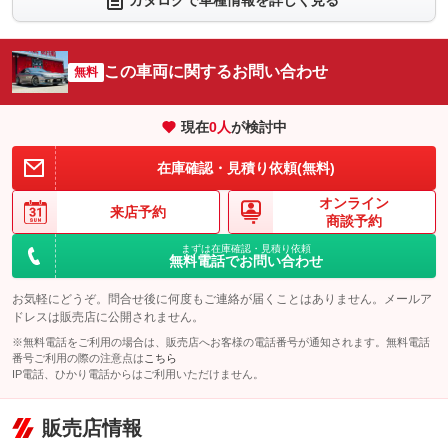
カタログで車種情報を詳しく見る
：装備なし
：装備なし
シートエアコン
全周囲カメラ
：装備なし
：装備なし
サイドカメラ
ルーフレール
この車両に関するお問い合わせ
：装備なし
無料
：装備なし
エアサスペンション
ヘッドライトウォッシャー
：装備なし
：装備なし
現在
0
人
が検討中
装備略号／用語解説
在庫確認・見積り依頼(無料)
オンライン
来店予約
商談予約
まずは在庫確認・見積り依頼
無料電話でお問い合わせ
お気軽にどうぞ。問合せ後に何度もご連絡が届くことはありません。メールア
ドレスは販売店に公開されません。
※無料電話をご利用の場合は、販売店へお客様の電話番号が通知されます。無料電話
番号ご利用の際の注意点は
こちら
IP電話、ひかり電話からはご利用いただけません。
販売店情報