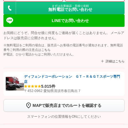
まずは在庫確認・見積り依頼
無料電話でお問い合わせ
LINEでお問い合わせ
お気軽にどうぞ。問合せ後に何度もご連絡が届くことはありません。 メールア
ドレスは販売店に公開されません。
※無料電話をご利用の場合は、販売店へお客様の電話番号が通知されます。無料電話
番号ご利用の際の注意点は
こちら
IP電話、ひかり電話からはご利用いただけません。
詳細はこちら
ディフェンドコーポレーション ＧＴ－Ｒ＆ＧＴスポーツ専門
店
【STEP1】
認証画面でグーネットを友だち追加してから「許可する」ボタンを押
5.0
15件
します
〒452-0962 愛知県清須市春日鳥出７
【STEP2】
トーク画面で
ボタンをタップして問い合わせを
MAPで販売店までのルートを確認する
完了してください。
スマートフォンの位置情報をONにしてください
こちら