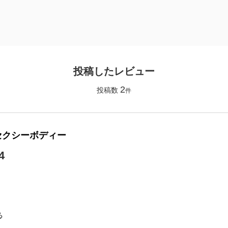
投稿したレビュー
2
投稿数
件
セクシーボディー
4
。
る