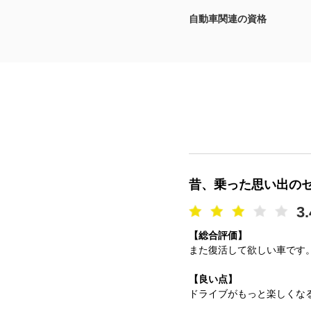
自動車関連の資格
マガジン
車カタログ
自動車ローン
保険
レビュー
昔、乗った思い出の
価格相場
3.
【総合評価】
教習所
また復活して欲しい車です
用語集
【良い点】
ドライブがもっと楽しくな