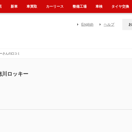
店
新車
車買取
カーリース
整備工場
車検
タイヤ交換
English
ヘルプ
お
ーさんの口コミ
徳川ロッキー