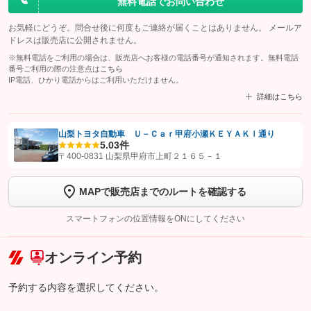
無料電話でお問い合わせ
お気軽にどうぞ。問合せ後に何度もご連絡が届くことはありません。 メールア
ドレスは販売店に公開されません。
※無料電話をご利用の場合は、販売店へお客様の電話番号が通知されます。無料電話
番号ご利用の際の注意点は
こちら
IP電話、ひかり電話からはご利用いただけません。
詳細はこちら
山梨トヨタ自動車 Ｕ－Ｃａｒ甲府小瀬ＫＥＹＡＫＩ通り
5.0
3件
【STEP1】
認証画面でグーネットを友だち追加してから「許可する」ボタンを押
〒400-0831 山梨県甲府市上町２１６５－１
します
MAPで販売店までのルートを確認する
【STEP2】
トーク画面で
ボタンをタップして問い合わせを
完了してください。
スマートフォンの位置情報をONにしてください
こちら
オンライン予約
予約する内容を選択してください。