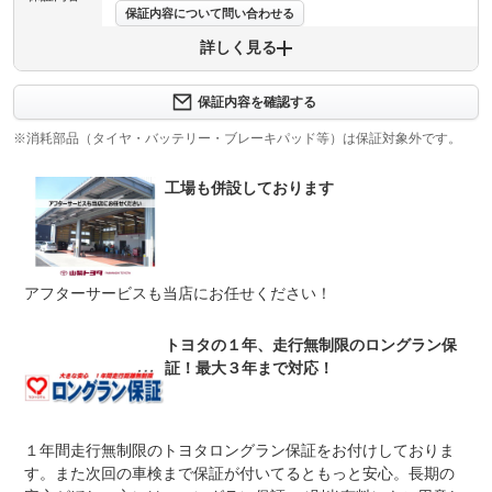
保証内容について問い合わせる
詳しく見る
保証項目
-
修理回数
-
保証内容を確認する
※消耗部品（タイヤ・バッテリー・ブレーキパッド等）は保証対象外です。
上限金額
-
工場も併設しております
免責金
無し
保証修理
-
受付先
整備付 法定12ヶ月または法定24ヶ月点検整備付
アフターサービスも当店にお任せください！
法定整備
※車検なし・車検整備付の場合は法定24ヶ月点検整備付
※商用車は6ヶ月または12ヶ月点検整備付
トヨタの１年、走行無制限のロングラン保
当社でご購入していただいた全ての車両はご納車前に、し
法定整備
っかり点検・整備してからのご納車になります。点検部位
証！最大３年まで対応！
について
はエンジンオイル交換・ワイパーゴム・ブレーキ点検・調
整・その他を確認の上ご納車致します。
１年間走行無制限のトヨタロングラン保証をお付けしておりま
す。また次回の車検まで保証が付いてるともっと安心。長期の