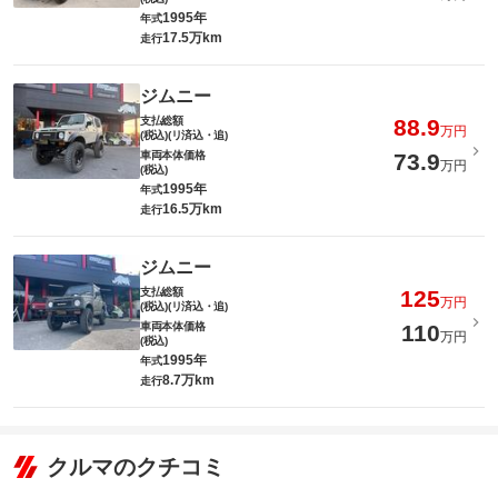
1995年
年式
17.5万km
走行
ジムニー
支払総額
88.9
万円
(税込)(リ済込・追)
車両本体価格
73.9
万円
(税込)
1995年
年式
16.5万km
走行
ジムニー
支払総額
125
万円
(税込)(リ済込・追)
車両本体価格
110
万円
(税込)
1995年
年式
8.7万km
走行
クルマのクチコミ