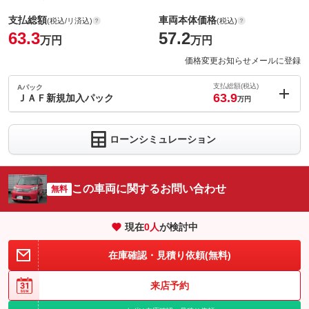
支払総額
車両本体価格
(税込/リ済込)
(税込)
63.3
57.2
万円
万円
価格変更お知らせメールに登録
支払総額(税込)
Aパック
63.9
ＪＡＦ新規加入パック
万円
内：オプシ
0.6
ョン価格
万円
ローンシミュレーション
(税込)
車両本体価
57.2
万円
格
この車両に関するお問い合わせ
無料
パック内容
現在
0
人
が検討中
２４時間・年中無休、日本全国どこへでも！
在庫確認・見積り依頼(無料)
備考
－
来店予約