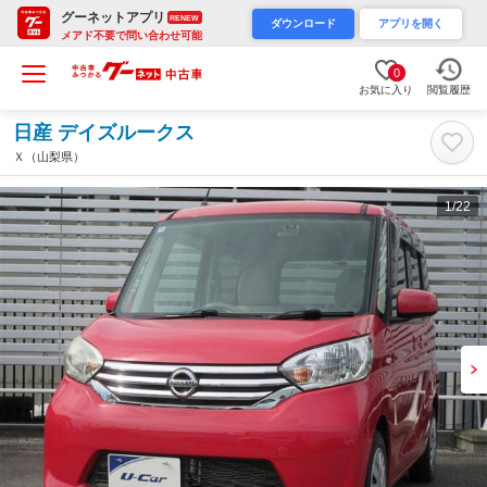
グーネットアプリ
RENEW
ダウンロード
アプリを開く
メアド不要で問い合わせ可能
0
お気に入り
閲覧履歴
日産 デイズルークス
Ｘ（山梨県）
1
/22