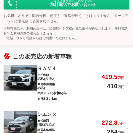
このパックの見積もり依頼（無料）
まずは在庫確認・見積り依頼
無料電話でお問い合わせ
お気軽にどうぞ。問合せ後に何度もご連絡が届くことはありません。メールア
ドレスは販売店に公開されません。
※無料電話をご利用の場合は、販売店へお客様の電話番号が通知されます。無料電話
番号ご利用の際の注意点は
こちら
IP電話、ひかり電話からはご利用いただけません。
この販売店の新着車種
ＲＡＶ４
支払総額
419.5
万円
(税込)(リ済込)
車両本体価格
410
万円
(税込)
2024(令和6)年
年式
2.2万km
走行
シエンタ
支払総額
272.8
万円
(税込)(リ済込)
車両本体価格
264
万円