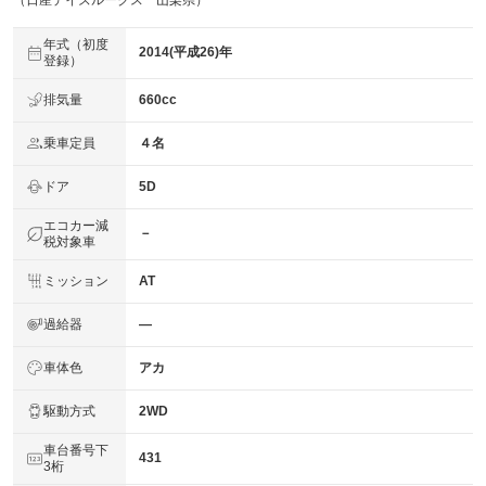
（日産デイズルークス 山梨県）
年式（初度
2014(平成26)年
登録）
排気量
660cc
乗車定員
４名
ドア
5D
エコカー減
－
税対象車
ミッション
AT
過給器
―
車体色
アカ
駆動方式
2WD
車台番号下
431
3桁