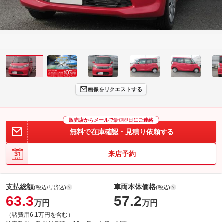
画像をリクエストする
販売店からメールで
最短即日
にご連絡
無料で在庫確認・見積り依頼する
来店予約
支払総額
車両本体価格
(税込/リ済込)
(税込)
63.3
57.2
万円
万円
（諸費用6.1万円を含む）