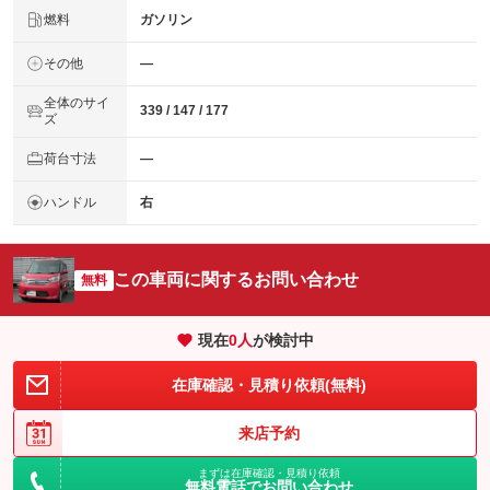
燃料
ガソリン
その他
―
全体のサイ
339 / 147 / 177
ズ
荷台寸法
―
ハンドル
右
この車両に関するお問い合わせ
無料
現在
0
人
が検討中
在庫確認・見積り依頼(無料)
来店予約
まずは在庫確認・見積り依頼
無料電話でお問い合わせ