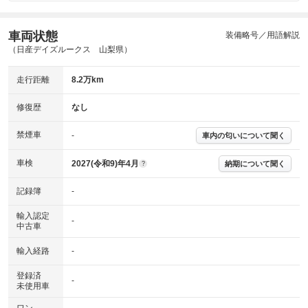
車両状態
装備略号／用語解説
（日産デイズルークス 山梨県）
走行距離
8.2万km
修復歴
なし
禁煙車
-
車内の匂いについて聞く
車検
2027(令和9)年4月
納期について聞く
?
記録簿
-
輸入認定
-
中古車
輸入経路
-
登録済
-
未使用車