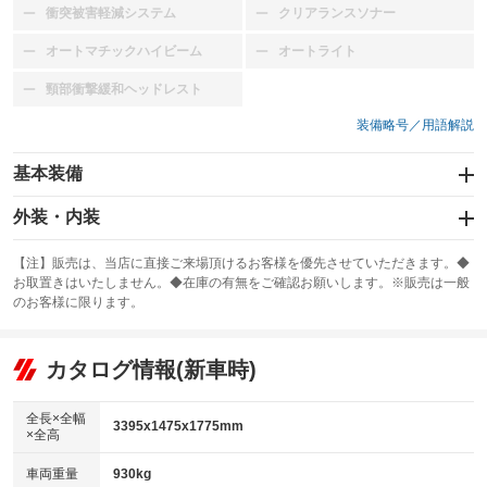
衝突被害軽減システム
クリアランスソナー
：装備なし
：装備なし
オートマチックハイビーム
オートライト
：装備なし
：装備なし
頸部衝撃緩和ヘッドレスト
：装備なし
装備略号／用語解説
基本装備
エアバッグ：運転席/助手席
外装・内装
：装備あり
スライドドア
カーナビ
：装備なし
：装備なし
【注】販売は、当店に直接ご来場頂けるお客様を優先させていただきます。◆
お取置きはいたしません。◆在庫の有無をご確認お願いします。※販売は一般
サンルーフ
ABS
TV
：装備なし
：装備あり
：装備なし
のお客様に限ります。
エアコン
Wエアコン
オーディオ
：装備あり
：装備なし
：装備なし
リフトアップ
パワーステアリング
カタログ情報(新車時)
ビジュアル
：装備なし
：装備あり
：装備なし
ダウンヒルアシストコントロール
アルミホイール
：装備なし
：装備なし
全長×全幅
3395x1475x1775mm
×全高
パワーウィンドウ
盗難防止システム
革シート
ハーフレザーシート
：装備あり
：装備なし
：装備なし
：装備なし
車両重量
930kg
アイドリングストップ
ドライブレコーダー
キーレス
LEDヘッドランプ
：装備なし
：装備なし