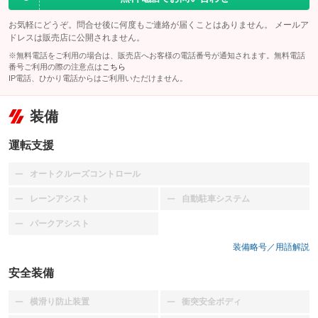
お気軽にどうぞ。問合せ後に何度もご連絡が届くことはありません。 メールア
ドレスは販売店に公開されません。
※無料電話をご利用の場合は、販売店へお客様の電話番号が通知されます。無料電話
番号ご利用の際の注意点は
こちら
IP電話、ひかり電話からはご利用いただけません。
装備
運転支援
オートクルーズコントロール
：装備なし
レーンアシスト
自動駐車システム
：装備なし
：装備なし
パークアシスト
：装備なし
装備略号／用語解説
安全装備
横滑り防止装置
衝突安全ボディ
：装備なし
：装備なし