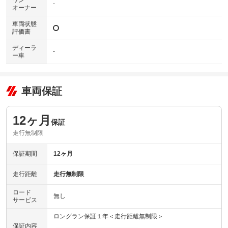
ワン
-
オーナー
車両状態
評価書
ディーラ
-
ー車
車両保証
12ヶ月
保証
走行無制限
保証期間
12ヶ月
走行距離
走行無制限
ロード
無し
サービス
ロングラン保証１年＜走行距離無制限＞
保証内容