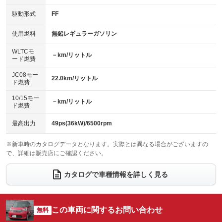
：装備なし
：装備なし
USB入力端子
Bluetooth接続
駆動形式
FF
HID(キセノンライト)
ポータブルナビ
：装備なし
：装備なし
：装備なし
：装備なし
100V電源
クリーンディーゼル
バックカメラ
ETC
使用燃料
無鉛レギュラーガソリン
：装備なし
：装備なし
：装備なし
：装備なし
センターデフロック
エアロ
スマートキー
：装備なし
WLTCモ
：装備なし
：装備なし
－km/リットル
ード燃費
レンタカーアップ
展示・試乗車
ローダウン
ランフラットタイヤ
：装備なし
：装備なし
：装備なし
：装備なし
JC08モー
22.0km/リットル
ド燃費
電動格納ミラー
パワーシート
3列シート
：装備なし
：装備なし
：装備なし
10/15モー
装備略号／用語解説
－km/リットル
ベンチシート
フルフラットシート
ド燃費
：装備なし
：装備なし
チップアップシート
オットマン
：装備なし
：装備なし
最高出力
49ps(36kW)/6500rpm
電動格納サードシート
シートヒーター
：装備なし
：装備なし
※新車時のカタログデータとなります。実際とは異なる場合がございますの
で、詳細は販売店にご確認ください。
ウォークスルー
後席モニター
：装備なし
：装備なし
電動リアゲート
フロントカメラ
カタログで車種情報を詳しく見る
：装備なし
：装備なし
シートエアコン
全周囲カメラ
：装備なし
：装備なし
サイドカメラ
ルーフレール
この車両に関するお問い合わせ
：装備なし
無料
：装備なし