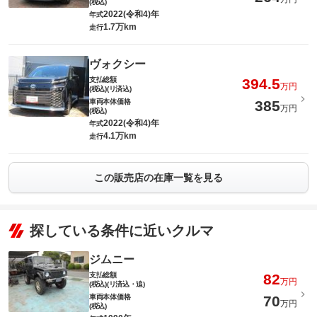
(税込)
2022(令和4)年
年式
1.7万km
走行
ヴォクシー
支払総額
394.5
万円
(税込)(リ済込)
車両本体価格
385
万円
(税込)
2022(令和4)年
年式
4.1万km
走行
この販売店の在庫一覧を見る
探している条件に近いクルマ
ジムニー
支払総額
82
万円
(税込)(リ済込・追)
車両本体価格
70
万円
(税込)