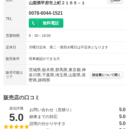
住所
MAP
山梨県甲府市上町２１６５－１
0078-6044-1521
TEL
無料電話
営業時間
9：30～18:00
定休日
月曜日定休、第二・第四火曜日は不定休となります
販売条件
現車確認ができる方
茨城県,栃木県,群馬県,東京都,神
販売可能エ
奈川県,千葉県,埼玉県,山梨県,長
陸送費について聞く
リア
野県,静岡県
販売店の口コミ
総合評価
5.0
お問い合わせ（見積り）
（5点満点中）
5.0
5.0
納車までの対応
5.0
説明の分かりやすさ