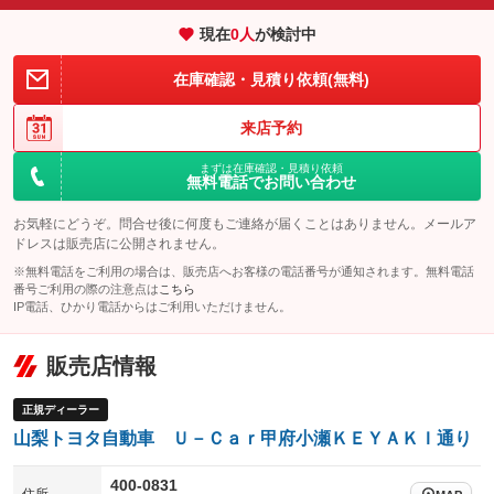
エアサスペンション
ヘッドライトウォッシャー
：装備なし
：装備なし
現在
0
人
が検討中
装備略号／用語解説
在庫確認・見積り依頼(無料)
来店予約
まずは在庫確認・見積り依頼
無料電話でお問い合わせ
お気軽にどうぞ。問合せ後に何度もご連絡が届くことはありません。メールア
ドレスは販売店に公開されません。
※無料電話をご利用の場合は、販売店へお客様の電話番号が通知されます。無料電話
番号ご利用の際の注意点は
こちら
IP電話、ひかり電話からはご利用いただけません。
販売店情報
正規ディーラー
山梨トヨタ自動車 Ｕ－Ｃａｒ甲府小瀬ＫＥＹＡＫＩ通り
400-0831