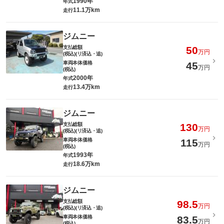
1990年
年式
11.1万km
走行
ジムニー
支払総額
50
万円
(税込)(リ済込・追)
車両本体価格
45
万円
(税込)
2000年
年式
13.4万km
走行
ジムニー
支払総額
130
万円
(税込)(リ済込・追)
車両本体価格
115
万円
(税込)
1993年
年式
18.6万km
走行
ジムニー
支払総額
98.5
万円
(税込)(リ済込・追)
車両本体価格
83.5
万円
(税込)