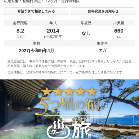
法定整備：
整備付
保証：
12ヶ月・走行無制限
希望予算で相談してみる
価格変更をお知らせ
走行距離
年式
修復歴
排気量
8.2
2014
660
なし
万km
(平成26)年
cc
車検
車体色
2027(令和9)年4月
アカ
支払総額には、車両本体価格の他、保険料、税金、登録等に伴う費用、リサイクル預託金
相当額等、購入時に必要な全ての費用が含まれています。
当該価格は、登録等の時期や地域などについて一定の条件を付した価格になります。