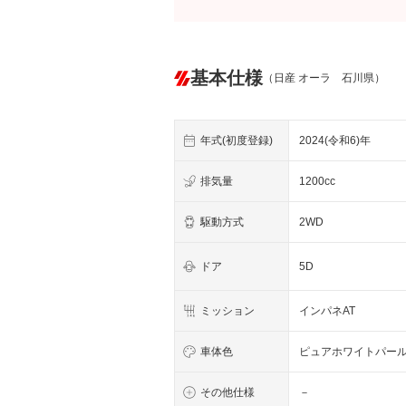
基本仕様
（日産 オーラ 石川県）
年式(初度登録)
2024(令和6)年
排気量
1200cc
駆動方式
2WD
ドア
5D
ミッション
インパネAT
車体色
ピュアホワイトパー
その他仕様
－