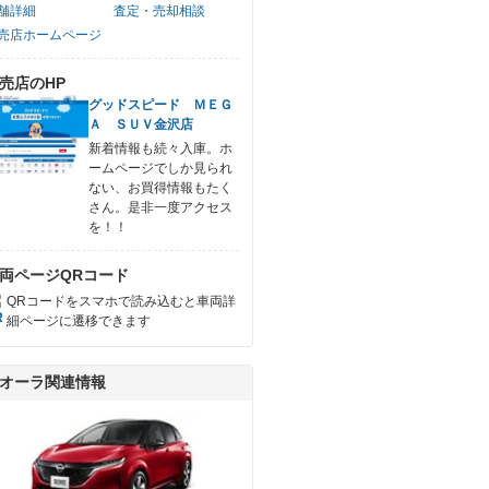
舗詳細
査定・売却相談
売店ホームページ
売店のHP
グッドスピード ＭＥＧ
Ａ ＳＵＶ金沢店
新着情報も続々入庫。ホ
ームページでしか見られ
ない、お買得情報もたく
さん。是非一度アクセス
を！！
両ページQRコード
QRコードをスマホで読み込むと車両詳
細ページに遷移できます
オーラ関連情報