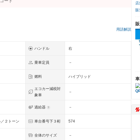
店
販
販
用語解説
ハンドル
右
乗車定員
－
燃料
ハイブリッド
車
エコカー減税対
－
象車
過給器
－
ル／２トーン
車台番号下３桁
574
全体のサイズ
－