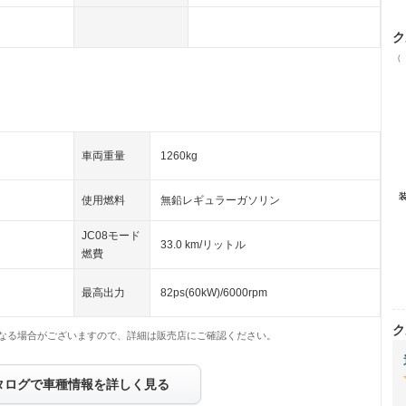
ク
（
車両重量
1260kg
使用燃料
無鉛レギュラーガソリン
JC08モード
33.0 km/リットル
燃費
最高出力
82ps(60kW)/6000rpm
ク
なる場合がございますので、詳細は販売店にご確認ください。
タログで車種情報を詳しく見る