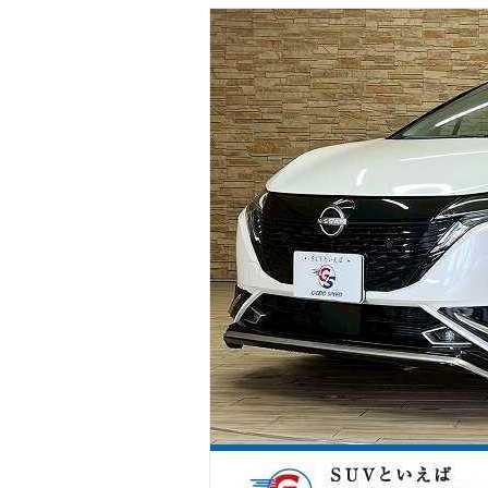
マガジン
車カタログ
自動車ローン
保険
レビュー
価格相場
教習所
用語集