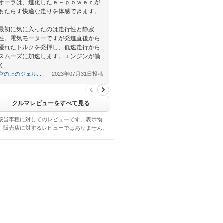
オーラは、進化したｅ－ｐｏｗｅｒが
もたらす快適な走りを体感できます。
最初に気に入ったのは走行性と静寂
性。電気モーターですが発進直後から
優れたトルクを発揮し、低速走行から
スムーズに加速します。エンジンが働
く…
空の上のジェル...
2023年07月31日投稿
クルマレビューをすべて見る
該当車種に対してのレビューです。表示物
、販売店に対するレビューではありません。