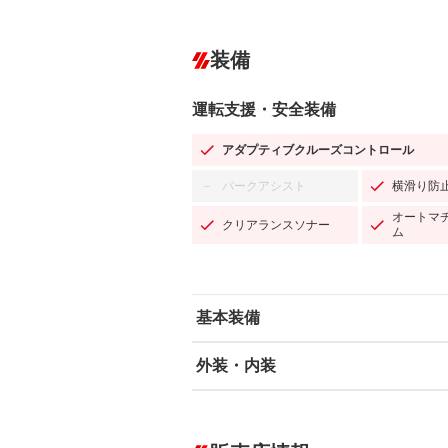
装備
運転支援・安全装備
アダプティブクルーズコントロール
パークアシスト
横滑り防
－
オートマ
クリアランスソナー
ム
基本装備
外装・内装
エアバッグ：運転席/助手席/サイド
ABS
エアコン
カーナビ：メモリーナビ他
ダウンヒルアシストコントロール
－