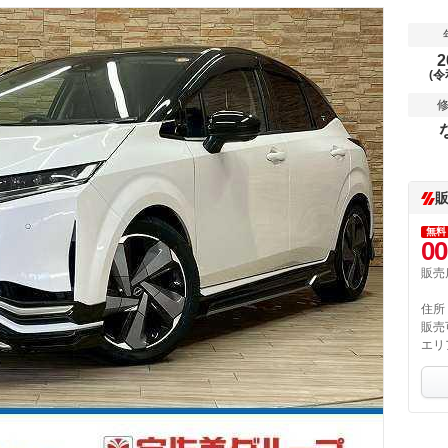
2
(令
無料
00
販売
住所
販売
エリ