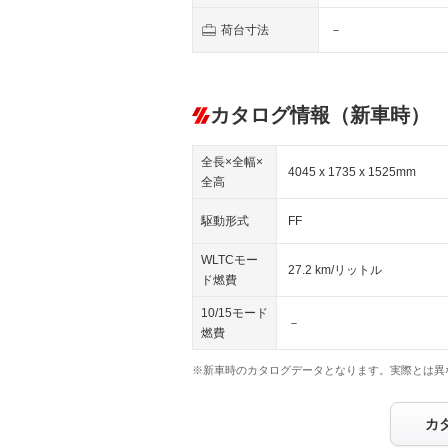
荷台寸法
－
カタログ情報（新車時）
全長×全幅×
4045 x 1735 x 1525mm
全高
駆動形式
FF
WLTCモー
27.2 km/リットル
ド燃費
10/15モード
－
燃費
※新車時のカタログデータとなります。実際とは異
カ