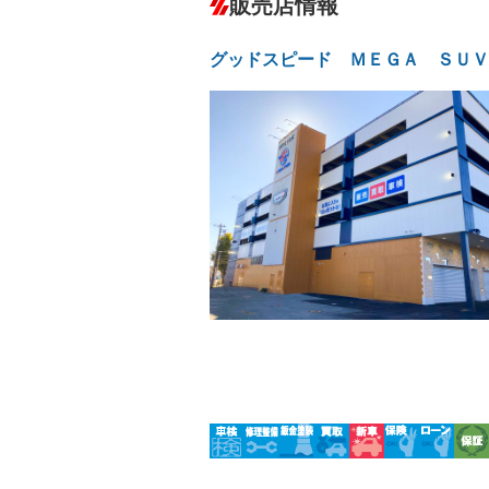
販売店情報
オーディオ：ミュージックプレイヤー接
盗難防止システム
アイドリ
ヘッドライトウォッシャ
革シート
－
グッドスピード ＭＥＧＡ ＳＵＶ
ー
Bluetooth接続
100V電源
－
LEDヘッドランプ
HID(キ
－
レンタカーアップ
展示・試
－
－
ETC
エアロ
ランフラットタイヤ
パワーシ
－
－
フルフラットシート
チップア
－
－
シートヒーター
ウォーク
－
－
フロントカメラ
シートエ
－
ルーフレール
エアサス
－
－