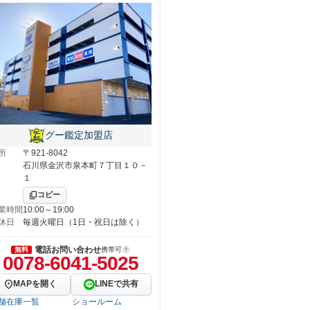
グー鑑定加盟店
所
〒921-8042
石川県金沢市泉本町７丁目１０－
１
コピー
業時間
10:00～19:00
休日
毎週火曜日（1日・祝日は除く）
電話お問い合わせ
無料
携帯可
0078-6041-5025
MAPを開く
LINEで共有
舗在庫一覧
ショールーム