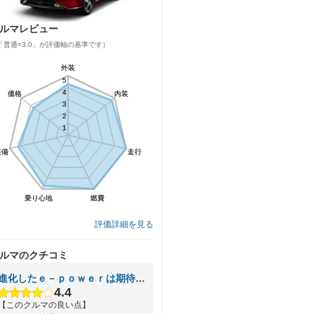
ルマレビュー
「普通=3.0」が評価軸の基準です）
外装
外装
5
5
4
4
価格
価格
内装
内装
3
3
2
2
1
1
装備
装備
走行
走行
乗り心地
乗り心地
燃費
燃費
評価詳細を見る
ルマのクチコミ
進化したｅ－ｐｏｗｅｒは期待以上！
4.4
【このクルマの良い点】