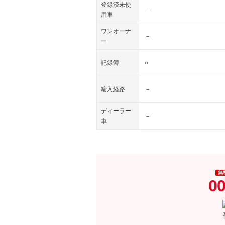
登録済未使
－
用車
ワンオーナ
－
ー
記録簿
○
輸入経路
－
ディーラー
－
車
無
00