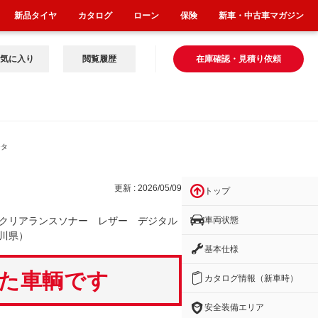
新品タイヤ
カタログ
ローン
保険
新車・中古車マガジン
気に入り
閲覧履歴
在庫確認・見積り依頼
ジタ
更新 : 2026/05/09
トップ
車両状態
クリアランスソナー レザー デジタル
川県）
基本仕様
いた車輌です
カタログ情報（新車時）
安全装備エリア