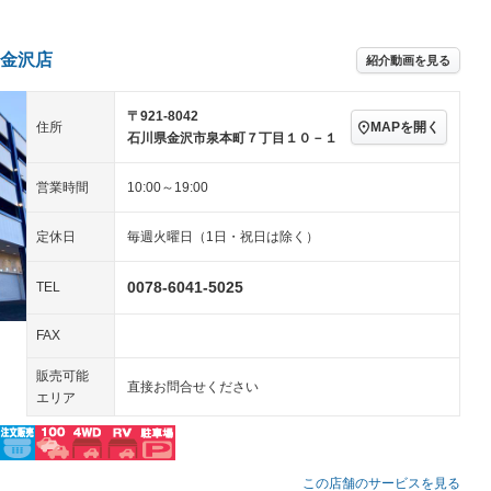
アルミホイール：17イ
続可
－ビジュアル
－
ンチ
ングストップ
ドライブレコーダー
USB入力端子
－
ハーフレザーシート
キーレス
－
金沢店
紹介動画を見る
クリーンディーゼル
センターデフロック
－
－
セノンライト)
ポータブルナビ
バックカメラ
－
乗車
電動格納ミラー
〒921-8042
MAPを開く
住所
スマートキー
ローダウン
石川県金沢市泉本町７丁目１０－１
－
装備略号／用語解説
ート
3列シート
ベンチシート
－
－
営業時間
10:00～19:00
ップシート
オットマン
電動格納サードシート
－
－
定休日
毎週火曜日（1日・祝日は除く）
スルー
後席モニター
電動リアゲート
－
－
0078-6041-5025
TEL
アコン
全周囲カメラ
サイドカメラ
ペンション
FAX
販売可能
直接お問合せください
装備略号／用語解説
エリア
この店舗のサービスを見る