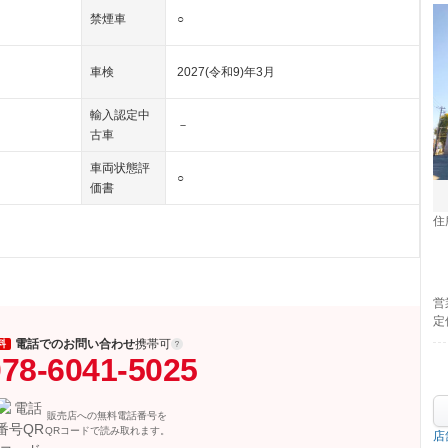
禁煙車
○
車検
2027(令和9)年3月
輸入認定中
－
古車
車両状態評
○
価書
住
営
定
電話でのお問い合わせ
携帯可
料
78-6041-5025
販売店への無料電話番号を
QRコードで読み取れます。
店