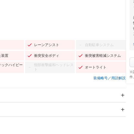
レーンアシスト
自動駐車システム
－
止装置
衝突安全ボディ
衝突被害軽減システム
チックハイビー
頸部衝撃緩和ヘッドレス
オートライト
－
ト
※
件
装備略号／用語解説
スライドドア
サンルーフ
－
－
Wエアコン
リフトアップ
－
－
TV：フルセグ
パワーステアリング
パワーウィンドウ