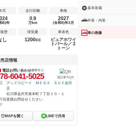
基本装備
年式
走行距離
車検
024
0.9
2027
外装・内装
和6)年
万km
(令和9)年3月
修復歴
排気量
車体色
車の画像
なし
1200cc
ピュアホワイ
トパール／２
トーン
販売店情報
電話お問い合わせ
携帯可
78-6041-5025
電話番号QR
店
グッドスピード ＭＥＧＡ ＳＵＶ金沢
店
石川県金沢市泉本町７丁目１０－１
可能
直接お問合せください
ア
MAPを開く
LINEで共有