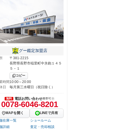
グー鑑定加盟店
所
〒381-2215
長野県長野市稲里町中氷鉋１４５
５－１
コピー
業時間
10:00～20:00
休日
毎月第三水曜日（祝日除く）
電話お問い合わせ
無料
携帯可
0078-6046-8201
MAPを開く
LINEで共有
舗在庫一覧
ショールーム
舗詳細
査定・売却相談