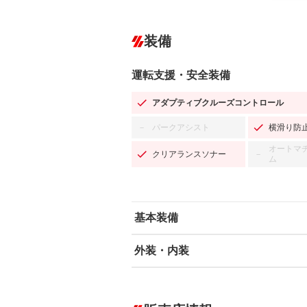
装備
運転支援・安全装備
アダプティブクルーズコントロール
パークアシスト
横滑り防
－
オートマ
クリアランスソナー
－
ム
基本装備
外装・内装
エアバッグ：運転席/助手席/サイド
ABS
エアコン
カーナビ
－
ダウンヒルアシストコントロール
－