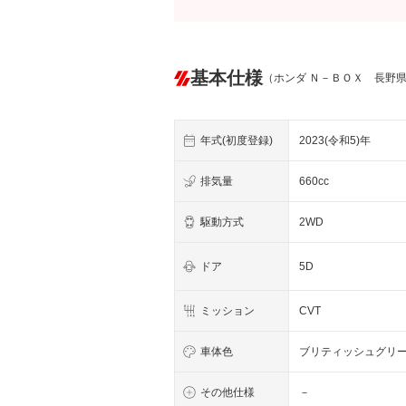
基本仕様
（ホンダ Ｎ－ＢＯＸ 長野
年式(初度登録)
2023(令和5)年
排気量
660cc
駆動方式
2WD
ドア
5D
ミッション
CVT
車体色
ブリティッシュグリ
その他仕様
－