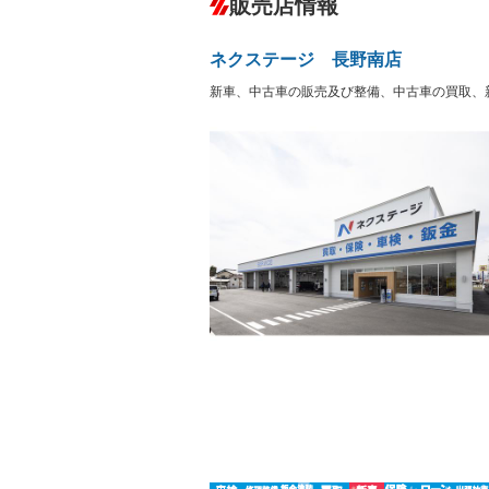
販売店情報
オーディオ
－
盗難防止システム
アイドリ
－
ヘッドライトウォッシャ
革シート
－
－
ー
ネクステージ 長野南店
Bluetooth接続
100V電源
－
LEDヘッドランプ
HID(キ
新車、中古車の販売及び整備、中古車の買取、
－
レンタカーアップ
展示・試
－
－
ETC
エアロ
－
ランフラットタイヤ
パワーシ
－
－
フルフラットシート
チップア
－
－
シートヒーター
ウォーク
－
フロントカメラ
シートエ
－
－
ルーフレール
エアサス
－
－