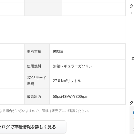
ク
（
車両重量
900kg
使用燃料
無鉛レギュラーガソリン
JC08モード
27.0 km/リットル
燃費
最高出力
58ps(43kW)/7300rpm
ク
なる場合がございますので、詳細は販売店にご確認ください。
タログで車種情報を詳しく見る