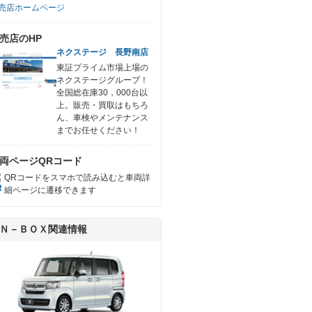
売店ホームページ
売店のHP
ネクステージ 長野南店
東証プライム市場上場の
ネクステージグループ！
全国総在庫30，000台以
上。販売・買取はもちろ
ん、車検やメンテナンス
までお任せください！
両ページQRコード
QRコードをスマホで読み込むと車両詳
細ページに遷移できます
Ｎ－ＢＯＸ関連情報