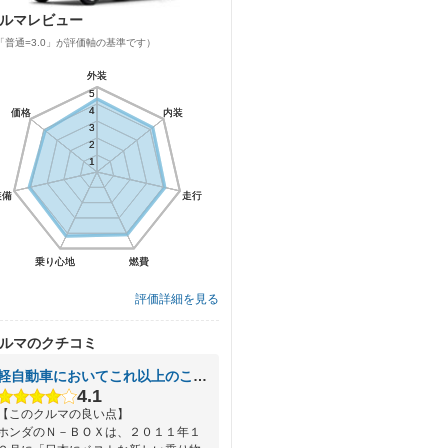
ルマレビュー
「普通=3.0」が評価軸の基準です）
外装
外装
5
5
4
4
価格
価格
内装
内装
3
3
2
2
1
1
装備
装備
走行
走行
乗り心地
乗り心地
燃費
燃費
評価詳細を見る
ルマのクチコミ
軽自動車においてこれ以上のことは必要ないと思わせる絶対王者
4.1
【このクルマの良い点】
ホンダのＮ－ＢＯＸは、２０１１年１