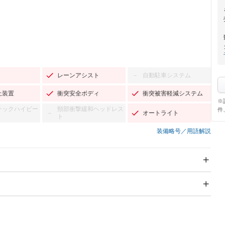
レーンアシスト
自動駐車システム
－
止装置
衝突安全ボディ
衝突被害軽減システム
※
チックハイビー
頸部衝撃緩和ヘッドレス
件
オートライト
－
ト
装備略号／用語解説
スライドドア：両面電動
サンルーフ
－
Wエアコン
リフトアップ
－
－
TV
－
パワーステアリング
パワーウィンドウ