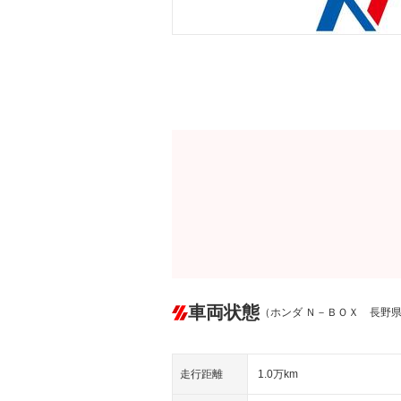
車両状態
（ホンダ Ｎ－ＢＯＸ 長野
走行距離
1.0万km