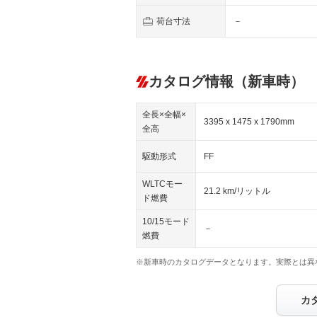
荷台寸法
－
カタログ情報（新車時）
全長×全幅×
3395 x 1475 x 1790mm
全高
駆動形式
FF
WLTCモー
21.2 km/リットル
ド燃費
10/15モード
－
燃費
※新車時のカタログデータとなります。実際とは異
カ