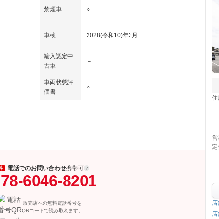
禁煙車
○
車検
2028(令和10)年3月
輸入認定中
－
古車
車両状態評
○
価書
住
営
定
電話でのお問い合わせ
携帯可
料
78-6046-8201
店
販売店への無料電話番号を
QRコードで読み取れます。
店