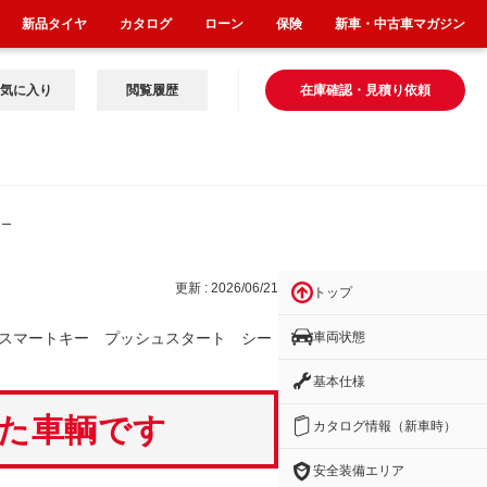
新品タイヤ
カタログ
ローン
保険
新車・中古車マガジン
気に入り
閲覧履歴
在庫確認・見積り依頼
ター
更新 : 2026/06/21
トップ
車両状態
スマートキー プッシュスタート シー
基本仕様
いた車輌です
カタログ情報（新車時）
安全装備エリア