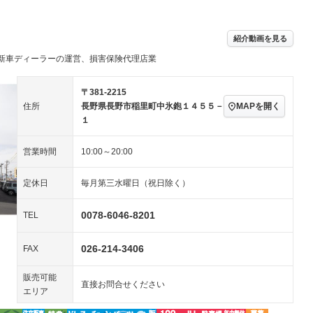
－ビジュアル
アルミホイール
－
－
ングストップ
ドライブレコーダー
USB入力端子
－
ハーフレザーシート
キーレス
－
紹介動画を見る
クリーンディーゼル
センターデフロック
－
－
セノンライト)
ポータブルナビ
バックカメラ
新車ディーラーの運営、損害保険代理店業
－
乗車
電動格納ミラー
スマートキー
ローダウン
－
〒381-2215
装備略号／用語解説
MAPを開く
住所
長野県長野市稲里町中氷鉋１４５５－
ート
3列シート
ベンチシート
－
１
ップシート
オットマン
電動格納サードシート
－
－
営業時間
10:00～20:00
スルー
後席モニター
電動リアゲート
－
－
定休日
毎月第三水曜日（祝日除く）
アコン
全周囲カメラ
サイドカメラ
－
－
ペンション
0078-6046-8201
TEL
装備略号／用語解説
026-214-3406
FAX
販売可能
直接お問合せください
エリア