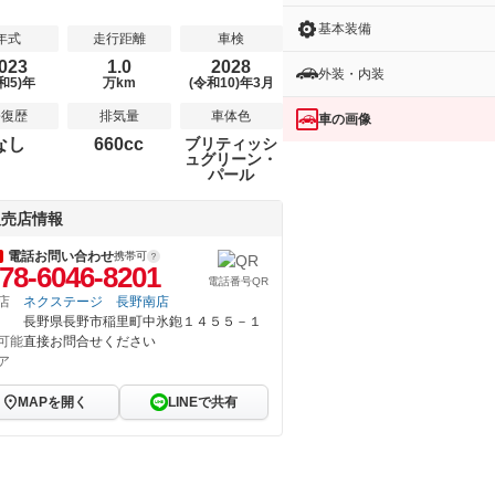
基本装備
年式
走行距離
車検
023
1.0
2028
外装・内装
和5)年
万km
(令和10)年3月
修復歴
排気量
車体色
車の画像
なし
660cc
ブリティッシ
ュグリーン・
パール
販売店情報
電話お問い合わせ
携帯可
78-6046-8201
電話番号QR
店
ネクステージ 長野南店
長野県長野市稲里町中氷鉋１４５５－１
可能
直接お問合せください
ア
MAPを開く
LINEで共有