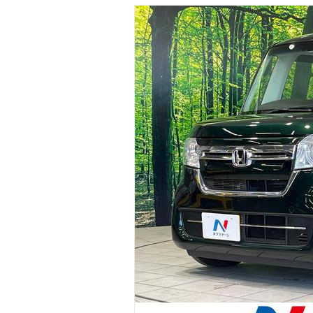
マガジン
車カタログ
自動車ローン
保険
レビュー
価格相場
教習所
用語集