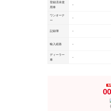
登録済未使
－
用車
ワンオーナ
－
ー
記録簿
－
輸入経路
－
ディーラー
－
車
無
00