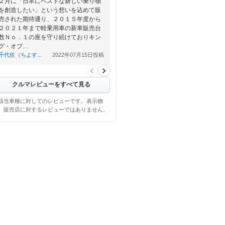
２月に「日本にベストな新しい乗り物
を創造したい」という想いを込めて販
売された期待通り、２０１５年度から
２０２１年まで軽乗用車の新車販売台
数Ｎｏ．１の座を守り続けておりキン
グ・オブ…
千代佐（ちよす...
2022年07月15日投稿
クルマレビューをすべて見る
該当車種に対してのレビューです。表示物
、販売店に対するレビューではありません。