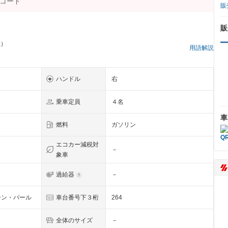
販
販
県）
用語解説
ハンドル
右
乗車定員
４名
車
燃料
ガソリン
エコカー減税対
－
象車
過給器
－
ーン・パール
車台番号下３桁
264
全体のサイズ
－