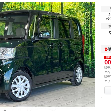
2
(令
無料
00
販売
住所
販売
エリ