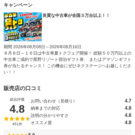
キャンペーン
良質な中古車が全国３万台以上！！
期間 2026年08月08日～2026年08月16日
８月８日～１６日は中古車夏トクフェア開催！ 総額５０万円以上の
中古車ご成約で星野リゾート宿泊ギフト券、 またはアマゾンギフト
券が当たるチャンス！ この機会にぜひネクステージへお越しくださ
い！！
販売店の口コミ
総合評価
4.7
お問い合わせ（見積り）
（5点満点中）
4.8
4.8
納車までの対応
4.8
説明の分かりやすさ
4.8
オススメ度
451件