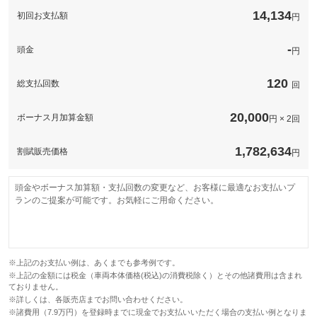
このパックの見積もり依頼（無料）
14,134
初回お支払額
円
-
頭金
円
120
総支払回数
回
20,000
ボーナス月加算金額
円 × 2回
1,782,634
割賦販売価格
円
頭金やボーナス加算額・支払回数の変更など、お客様に最適なお支払いプ
ランのご提案が可能です。お気軽にご用命ください。
※上記のお支払い例は、あくまでも参考例です。
※上記の金額には税金（車両本体価格(税込)の消費税除く）とその他諸費用は含まれ
ておりません。
※詳しくは、各販売店までお問い合わせください。
※諸費用（7.9万円）を登録時までに現金でお支払いいただく場合の支払い例となりま