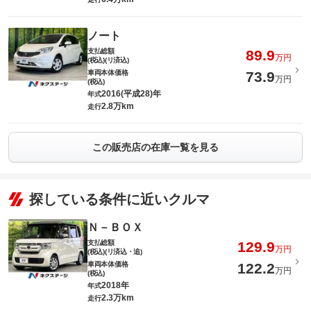
ノート
支払総額
89.9
万円
(税込)(リ済込)
車両本体価格
73.9
万円
(税込)
2016(平成28)年
年式
2.8万km
走行
この販売店の在庫一覧を見る
探している条件に近いクルマ
Ｎ－ＢＯＸ
支払総額
129.9
万円
(税込)(リ済込・追)
車両本体価格
122.2
万円
(税込)
2018年
年式
2.3万km
走行