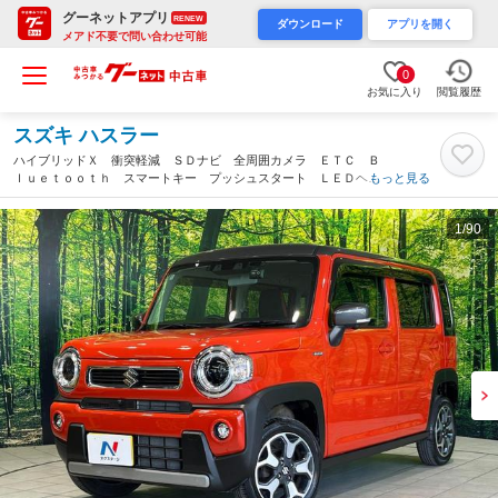
グーネットアプリ
RENEW
ダウンロード
アプリを開く
メアド不要で問い合わせ可能
0
お気に入り
閲覧履歴
スズキ ハスラー
ハイブリッドＸ 衝突軽減 ＳＤナビ 全周囲カメラ ＥＴＣ Ｂ
ｌｕｅｔｏｏｔｈ スマートキー プッシュスタート ＬＥＤヘッ
もっと見る
ド・フォグ シートヒーター 車線逸脱警報 革巻きステアリン
グ オートライト オートエアコン（長野県）
1
/90