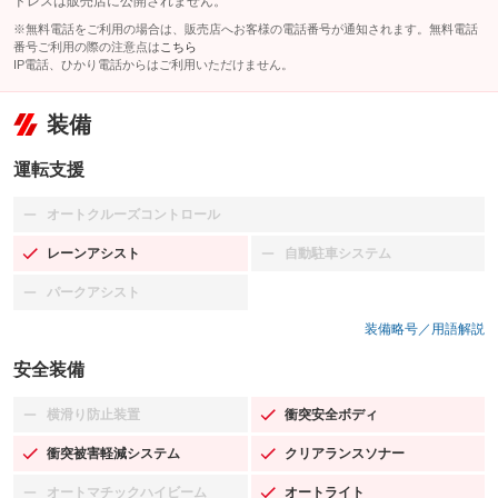
ドレスは販売店に公開されません。
※無料電話をご利用の場合は、販売店へお客様の電話番号が通知されます。無料電話
番号ご利用の際の注意点は
こちら
IP電話、ひかり電話からはご利用いただけません。
装備
運転支援
オートクルーズコントロール
：装備なし
レーンアシスト
自動駐車システム
：装備あり
：装備なし
パークアシスト
：装備なし
装備略号／用語解説
安全装備
横滑り防止装置
衝突安全ボディ
：装備なし
：装備あり
衝突被害軽減システム
クリアランスソナー
：装備あり
：装備あり
オートマチックハイビーム
オートライト