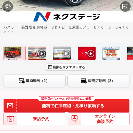
ハスラー 長野県 衝突軽減 ＳＤナビ 全周囲カメラ ＥＴＣ Ｂｌｕｅｔｏ
ｏｔｈ
画像をリクエストする
車両動画（2）
販売店動画（2）
販売店からメールで
最短即日
にご連絡
無料で在庫確認・見積り依頼する
オンライン
来店予約
商談予約