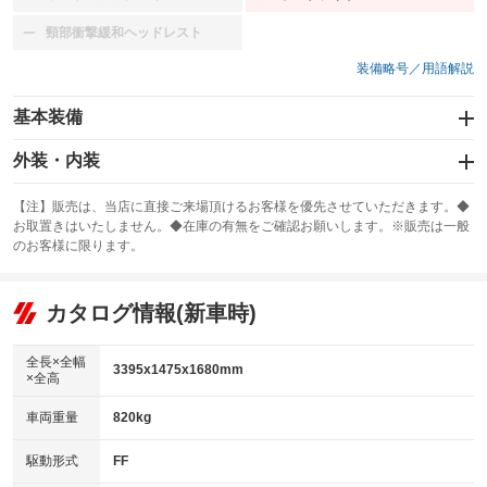
：装備なし
：装備あり
頸部衝撃緩和ヘッドレスト
：装備なし
装備略号／用語解説
基本装備
エアバッグ：運転席/助手席/サイド
外装・内装
：装備あり
スライドドア
カーナビ：SDナビ
：装備なし
：装備あり
【注】販売は、当店に直接ご来場頂けるお客様を優先させていただきます。◆
お取置きはいたしません。◆在庫の有無をご確認お願いします。※販売は一般
サンルーフ
ABS
TV：ワンセグ
：装備なし
：装備あり
：装備あり
のお客様に限ります。
エアコン
Wエアコン
オーディオ：CDまたはCDチェンジャー
：装備あり
：装備なし
：装備あり
リフトアップ
パワーステアリング
カタログ情報(新車時)
ビジュアル：-／DVD再生
：装備なし
：装備あり
：装備あり
ダウンヒルアシストコントロール
アルミホイール：15インチ
：装備なし
：装備あり
全長×全幅
3395x1475x1680mm
×全高
パワーウィンドウ
盗難防止システム
革シート
ハーフレザーシート
：装備あり
：装備あり
：装備なし
：装備なし
車両重量
820kg
アイドリングストップ
ドライブレコーダー
キーレス
LEDヘッドランプ
：装備なし
：装備あり
：装備あり
：装備あり
USB入力端子
Bluetooth接続
駆動形式
FF
HID(キセノンライト)
ポータブルナビ
：装備なし
：装備あり
：装備なし
：装備なし