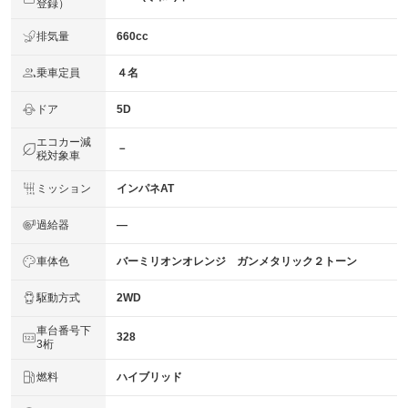
登録）
排気量
660cc
乗車定員
４名
ドア
5D
エコカー減
－
税対象車
ミッション
インパネAT
過給器
―
車体色
バーミリオンオレンジ ガンメタリック２トーン
駆動方式
2WD
車台番号下
328
3桁
燃料
ハイブリッド