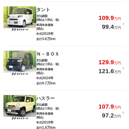
タント
支払総額
109.9
万円
(税込)(リ済込・追)
車両本体価格
99.4
万円
(税込)
2019年
年式
3.6万km
走行
Ｎ－ＢＯＸ
支払総額
129.9
万円
(税込)(リ済込・追)
車両本体価格
121.6
万円
(税込)
2024年
年式
0.7万km
走行
ハスラー
支払総額
107.9
万円
(税込)(リ済込・追)
車両本体価格
97.2
万円
(税込)
2019年
年式
1.9万km
走行