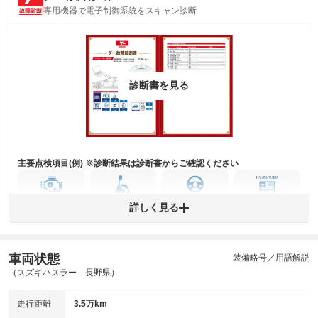
(内装状態)
専用機器で電子制御系統をスキャン診断
主要機関に不具合はありません。
機関
詳細は鑑定書をご確認ください。
修復歴
※グー鑑定は保証サービスではございません。購入時は必ず現車をご確認
診断書を見る
下さい。
※実際にお渡しするコンディションチェックシートにつきましては、形式
および表示項目が異なる場合がございます。
※グー鑑定の評価はあくまでも記載している鑑定日の鑑定結果となりま
す。車両情報等の詳細は各販売店へお問い合わせ下さい。
主要点検項目(例) ※診断結果は診断書からご確認ください
エンジン
トランス
パワー
HV/PHV/EV
詳しく見る
ミッション
ステアリング
車両状態
ABS
エアーバッグ
先進安全装備
その他
装備略号／用語解説
（スズキハスラー 長野県）
※異常がある場合は主要点検項目が赤色になり、異常と表記されます。
※車に装備されていない項目は「-」と表記されます
走行距離
3.5万km
※グー故障診断は保証サービスではございません。購入時は必ず現車をご