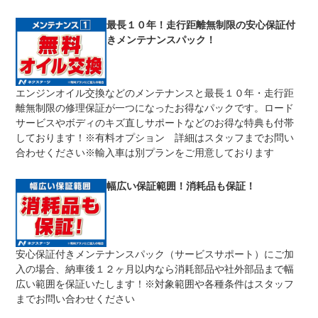
修理回数
無制限
最長１０年！走行距離無制限の安心保証付
きメンテナンスパック！
車両本体価格
期間中は何度でも修理可能！修理金額は車両本体価格の１
上限金額
００％までしっかり保証します。車両本体価格５０万円以
下の場合は５０万円まで保証します。
エンジンオイル交換などのメンテナンスと最長１０年・走行距
無し
離無制限の修理保証が一つになったお得なパックです。ロード
免責金
保証修理の対象となる場合は、お客様の費用負担は一切ご
ざいません。
サービスやボディのキズ直しサポートなどのお得な特典も付帯
しております！※有料オプション 詳細はスタッフまでお問い
全国のネクステージで受付可能！ご遠方でネクステージに
保証修理
持ち込めないお客様も保証修理はお受け頂けます。詳細
合わせください※輸入車は別プランをご用意しております
受付先
は、スタッフまでお気軽にお尋ねください。
整備付 法定12ヶ月または法定24ヶ月点検整備付
幅広い保証範囲！消耗品も保証！
法定整備
※車検なし・車検整備付の場合は法定24ヶ月点検整備付
※商用車は6ヶ月または12ヶ月点検整備付
１．契約後～納車までに法定点検を実施致します。 ２．
法定整備
支払総額に整備代金を含んでおります。 ３．点検記録簿
について
が発行されます。
安心保証付きメンテナンスパック（サービスサポート）にご加
入の場合、納車後１２ヶ月以内なら消耗部品や社外部品まで幅
広い範囲を保証いたします！※対象範囲や各種条件はスタッフ
までお問い合わせください