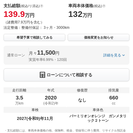
支払総額
車両本体価格
(税込/リ済込)
(税込)
139.9
132
万円
万円
（諸費用7.9万円を含む）
法定整備：
整備付
保証：
3ヶ月・3000km
希望予算で相談してみる
価格変更をお知らせ
11,500
月々
円
通常ローン
詳細を見る
実質年率6.99%・120回
ローンについて相談する
走行距離
年式
修復歴
排気量
3.5
2020
660
なし
万km
(令和2)年
cc
車検
車体色
バーミリオンオレンジ ガンメタリ
2027(令和9)年11月
ック２トーン
支払総額には、車両本体価格の他、保険料、税金、登録等に伴う費用、リサイクル預託金