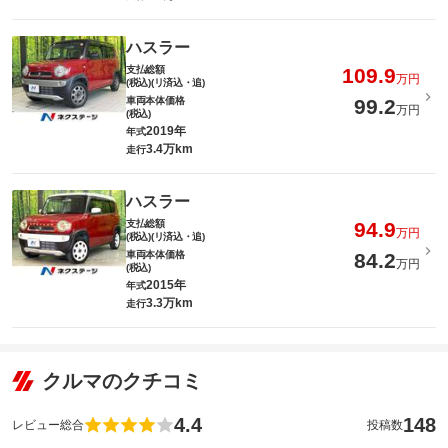
ハスラー
支払総額
109.9
万円
(税込)(リ済込・追)
車両本体価格
99.2
万円
(税込)
2019年
年式
3.4万km
走行
ハスラー
支払総額
94.9
万円
(税込)(リ済込・追)
車両本体価格
84.2
万円
(税込)
2015年
年式
3.3万km
走行
クルマのクチコミ
4.4
148
レビュー総合
投稿数