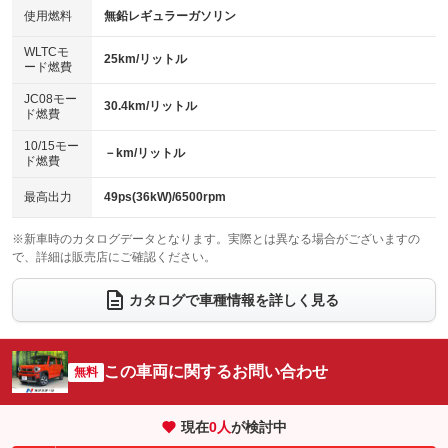
100V電源
クリーンディーゼル
バックカメラ
ETC
使用燃料
無鉛レギュラーガソリン
：装備なし
：装備なし
：装備あり
：装備あり
センターデフロック
エアロ
スマートキー
：装備なし
WLTCモ
：装備なし
：装備あり
25km/リットル
ード燃費
レンタカーアップ
展示・試乗車
ローダウン
ランフラットタイヤ
：装備なし
：装備なし
：装備なし
：装備なし
JC08モー
30.4km/リットル
ド燃費
電動格納ミラー
パワーシート
3列シート
：装備あり
：装備なし
：装備なし
10/15モー
装備略号／用語解説
－km/リットル
ベンチシート
フルフラットシート
ド燃費
：装備なし
：装備なし
チップアップシート
オットマン
：装備なし
：装備なし
最高出力
49ps(36kW)/6500rpm
電動格納サードシート
シートヒーター
：装備なし
：装備あり
※新車時のカタログデータとなります。実際とは異なる場合がございますの
で、詳細は販売店にご確認ください。
ウォークスルー
後席モニター
：装備なし
：装備なし
電動リアゲート
フロントカメラ
カタログで車種情報を詳しく見る
：装備なし
：装備あり
シートエアコン
全周囲カメラ
：装備なし
：装備あり
サイドカメラ
ルーフレール
この車両に関するお問い合わせ
：装備あり
無料
：装備なし
エアサスペンション
ヘッドライトウォッシャー
：装備なし
：装備なし
現在
0
人
が検討中
装備略号／用語解説