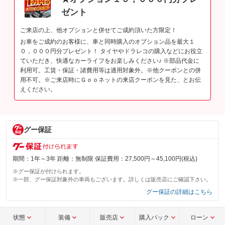
ゼント
ご来店の上、他オプションと併せてご成約頂いた方限定！
お車をご成約のお客様に、車と同時購入のオプション品を最大１
０，０００円分プレゼント！ タイヤやドラレコの購入などにお役立
ていただき、快適なカーライフをお楽しみください♪ ※部品代金に
利用可。工賃・保証・諸費用等は適用対象外。※他クーポンとの併
用不可。※ご来店時にＧｏｏネットの来店クーポンを見た、とお伝
えください。
グー保証
期間：1年～3年 距離：無制限 保証費用：27,500円～45,100円(税込)
※グー保証が付けられます。
※一部、グー保証対象外の車両もございます。詳しくは販売店にご確認下さい。
グー保証の詳細はこちら
状態
装備
販売店
購入パック
ローン