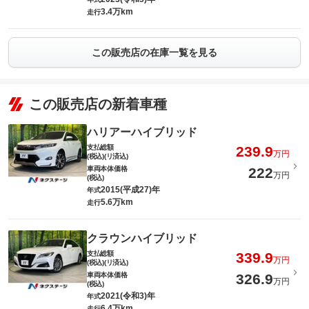
3.4万km
走行
この販売店の在庫一覧を見る
この販売店の新着車種
ハリアーハイブリッド
支払総額
239.9
万円
(税込)(リ済込)
車両本体価格
222
万円
(税込)
2015(平成27)年
年式
5.6万km
走行
クラウンハイブリッド
支払総額
339.9
万円
(税込)(リ済込)
車両本体価格
326.9
万円
(税込)
2021(令和3)年
年式
6.4万km
走行