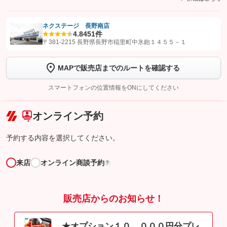
ネクステージ 長野南店
4.8
451件
【STEP1】
認証画面でグーネットを友だち追加してから「許可する」ボタンを押
〒381-2215 長野県長野市稲里町中氷鉋１４５５－１
します
MAPで販売店までのルートを確認する
【STEP2】
トーク画面で
ボタンをタップして問い合わせを
完了してください。
スマートフォンの位置情報をONにしてください
こちら
オンライン予約
予約する内容を選択してください。
来店
オンライン商談予約
?
販売店からのお知らせ！
★オプション１０，０００円分プレ