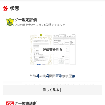
状態
グー鑑定評価
プロの鑑定士が4項目を5段階でチェック
評価書を見る
4
4
外装
内装
機関
修復歴
正常
無
気になるキズやヘコミは補修済みですが、小さなキズやヘ
外装
コミが残っています。
詳しく見る
(車両外装)
キズ・へこみについて問い合わせる
内装
グー故障診断
気になる汚れ等が、部分的にあります。