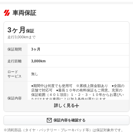
車両保証
3ヶ月
保証
走行3,000kmまで
保証期間
3ヶ月
走行距離
3,000km
ロード
無し
サービス
●期間中は何度でも使用可 ※累積上限金額あり ●全国の
店舗で対応可 ●最長１０年の有料保証もご用意。充実の
保証範囲（４０１項目）１・２・３・１０年からお選びい
保証内容
ただけます※車両により加入条件が異なります
詳しく見る
保証内容について問い合わせる
３ヶ月・３０００ｋｍ以内ならエンジン、トランスミッシ
保証内容を確認する
保証項目
ョン、ハイブリッド、ステアリング、ブレーキの各機構に
おける主要項目を無償修理（または交換）いたします。
※消耗部品（タイヤ・バッテリー・ブレーキパッド等）は保証対象外です。