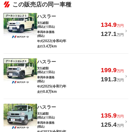
この販売店の同一車種
ハスラー
グーネットセレクト
支払総額
134.9
万円
(税込)(リ済込)
車両本体価格
127.1
万円
(税込)
2022(令和4)年
年式
3.4万km
走行
ハスラー
グーネットセレクト
支払総額
199.9
万円
(税込)(リ済込)
車両本体価格
191.3
万円
(税込)
2025(令和7)年
年式
0.8万km
走行
ハスラー
支払総額
135.9
万円
(税込)(リ済込)
車両本体価格
125.4
万円
(税込)
2023(令和5)年
年式