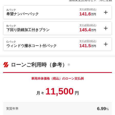
価格変更お知らせメールに登録
支払総額(税込)
Aパック
141.6
希望ナンバーパック
万円
内：オプシ
1.7
ョン価格
支払総額(税込)
Bパック
万円
145.4
(税込)
下回り防錆加工付きプラン
万円
車両本体価
132
万円
内：オプシ
格
5.5
ョン価格
支払総額(税込)
Cパック
万円
141.5
(税込)
ウィンドウ撥水コート付パック
万円
車両本体価
132
万円
内：オプシ
格
パック内容
1.6
ョン価格
万円
(税込)
ローンご利用時（参考）
車両本体価
132
万円
格
パック内容
備考
－
車両本体価格（税込）のローン支払例
パック内容
11,500
このパックの見積もり依頼（無料）
備考
－
月々
円
このパックの見積もり依頼（無料）
備考
－
6.99
実質年率
%