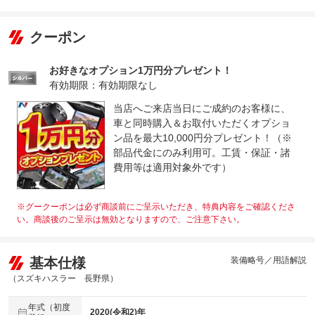
クーポン
お好きなオプション1万円分プレゼント！
有効期限：有効期限なし
当店へご来店当日にご成約のお客様に、
車と同時購入＆お取付いただくオプショ
ン品を最大10,000円分プレゼント！（※
部品代金にのみ利用可。工賃・保証・諸
費用等は適用対象外です）
※グークーポンは必ず商談前にご呈示いただき、特典内容をご確認くださ
い。商談後のご呈示は無効となりますので、ご注意下さい。
基本仕様
装備略号／用語解説
（スズキハスラー 長野県）
年式（初度
2020(令和2)年