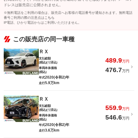
ドレスは販売店に公開されません。
※無料電話をご利用の場合は、販売店へお客様の電話番号が通知されます。無料電話
番号ご利用の際の注意点は
こちら
IP電話、ひかり電話からはご利用いただけません。
この販売店の同一車種
ＲＸ
支払総額
489.9
万円
(税込)(リ済込)
車両本体価格
476.7
万円
(税込)
2020(令和2)年
年式
5.9万km
走行
ＲＸ
支払総額
559.9
万円
(税込)(リ済込)
車両本体価格
546.6
万円
(税込)
2020(令和2)年
年式
3.6万km
走行