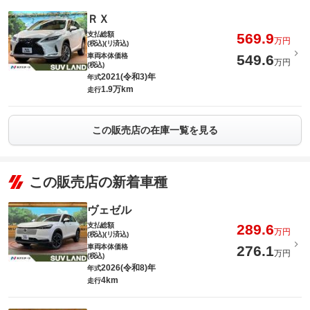
ＲＸ
支払総額
569.9
万円
(税込)(リ済込)
車両本体価格
549.6
万円
(税込)
2021(令和3)年
年式
1.9万km
走行
この販売店の在庫一覧を見る
この販売店の新着車種
ヴェゼル
支払総額
289.6
万円
(税込)(リ済込)
車両本体価格
276.1
万円
(税込)
2026(令和8)年
年式
4km
走行