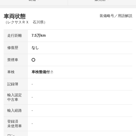
車両状態
装備略号／用語解説
（レクサスＲＸ 石川県）
走行距離
7.5万km
修復歴
なし
禁煙車
車検
車検整備付
?
記録簿
-
輸入認定
-
中古車
輸入経路
-
登録済
-
未使用車
ワン