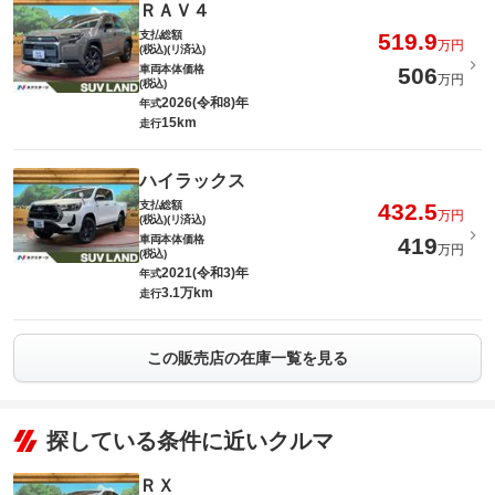
ＲＡＶ４
支払総額
519.9
万円
(税込)(リ済込)
車両本体価格
506
万円
(税込)
2026(令和8)年
年式
15km
走行
ハイラックス
支払総額
432.5
万円
(税込)(リ済込)
車両本体価格
419
万円
(税込)
2021(令和3)年
年式
3.1万km
走行
この販売店の在庫一覧を見る
探している条件に近いクルマ
ＲＸ