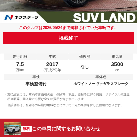
このクルマは2026/05/24まで掲載されていた車輛です。
掲載終了
走行距離
年式
修復歴
排気量
7.5
2017
3500
なし
万km
(平成29)年
cc
車検
車体色
車検整備付
ホワイトノーヴァガラスフレーク
支払総額には、車両本体価格の他、保険料、税金、登録等に伴う費用、リサイクル預託金
相当額等、購入時に必要な全ての費用が含まれています。
当該価格は、登録等の時期や地域などについて一定の条件を付した価格になります。
この車両に関するお問い合わせ
無料