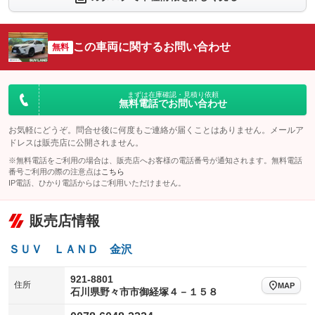
：装備あり
：装備あり
シートエアコン
全周囲カメラ
：装備あり
：装備あり
この車両に関するお問い合わせ
サイドカメラ
無料
ルーフレール
：装備あり
：装備なし
エアサスペンション
ヘッドライトウォッシャー
：装備なし
：装備なし
装備略号／用語解説
まずは在庫確認・見積り依頼
無料電話でお問い合わせ
お気軽にどうぞ。問合せ後に何度もご連絡が届くことはありません。メールア
ドレスは販売店に公開されません。
※無料電話をご利用の場合は、販売店へお客様の電話番号が通知されます。無料電話
番号ご利用の際の注意点は
こちら
IP電話、ひかり電話からはご利用いただけません。
販売店情報
ＳＵＶ ＬＡＮＤ 金沢
921-8801
住所
MAP
石川県野々市市御経塚４－１５８