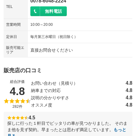
0078-6048-2224
TEL
無料電話
営業時間
10:00～20:00
定休日
毎月第三水曜日（祝日除く）
販売可能エ
直接お問合せください
リア
販売店の口コミ
総合評価
4.8
お問い合わせ（見積り）
（5点満点中）
4.8
4.8
納車までの対応
4.8
説明の分かりやすさ
4.8
オススメ度
282件
4.5
探しに行った１軒目でピッタリの車が見つかりました。 そのま
ま他を見ず契約。早まったとは思わず満足しています。
もっと