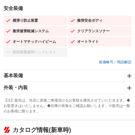
安全装備
横滑り防止装置
衝突安全ボディ
：装備あり
：装備あり
衝突被害軽減システム
クリアランスソナー
：装備あり
：装備あり
オートマチックハイビーム
オートライト
：装備あり
：装備あり
頸部衝撃緩和ヘッドレスト
：装備なし
装備略号／用語解説
基本装備
エアバッグ：運転席/助手席/サイド
外装・内装
：装備あり
スライドドア
カーナビ：メモリーナビ他
：装備なし
：装備あり
【注】販売は、当店に直接ご来場頂けるお客様を優先させていただきます。◆
お取置きはいたしません。◆在庫の有無をご確認お願いします。※販売は一般
サンルーフ
ABS
TV：フルセグ
：装備あり
：装備あり
：装備あり
のお客様に限ります。
エアコン
Wエアコン
オーディオ：CDまたはCDチェンジャー／ミュージックプレイヤー接続
：装備あり
：装備なし
：装備あり
可
リフトアップ
パワーステアリング
カタログ情報(新車時)
：装備なし
：装備あり
ビジュアル：-／DVD再生
：装備あり