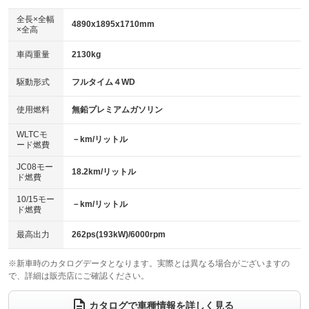
ダウンヒルアシストコントロール
：装備なし
アルミホイール：20インチ
全長×全幅
：装備あり
4890x1895x1710mm
×全高
パワーウィンドウ
盗難防止システム
：装備あり
：装備あり
革シート
ハーフレザーシート
：装備あり
：装備なし
車両重量
2130kg
アイドリングストップ
ドライブレコーダー
：装備なし
：装備あり
キーレス
LEDヘッドランプ
：装備あり
：装備あり
USB入力端子
Bluetooth接続
駆動形式
フルタイム４WD
：装備あり
：装備あり
HID(キセノンライト)
ポータブルナビ
：装備なし
：装備なし
100V電源
クリーンディーゼル
使用燃料
無鉛プレミアムガソリン
：装備なし
：装備なし
バックカメラ
ETC2.0
：装備あり
：装備あり
センターデフロック
：装備なし
WLTCモ
エアロ
スマートキー
－km/リットル
：装備なし
：装備あり
ード燃費
レンタカーアップ
展示・試乗車
：装備なし
：装備なし
ローダウン
ランフラットタイヤ
：装備なし
：装備なし
JC08モー
18.2km/リットル
ド燃費
電動格納ミラー
：装備あり
パワーシート
3列シート
：装備あり
：装備なし
10/15モー
装備略号／用語解説
－km/リットル
ド燃費
ベンチシート
フルフラットシート
：装備なし
：装備なし
チップアップシート
オットマン
最高出力
262ps(193kW)/6000rpm
：装備なし
：装備なし
電動格納サードシート
シートヒーター
：装備なし
：装備あり
※新車時のカタログデータとなります。実際とは異なる場合がございますの
で、詳細は販売店にご確認ください。
ウォークスルー
後席モニター
：装備なし
：装備なし
カタログで車種情報を詳しく見る
電動リアゲート
フロントカメラ