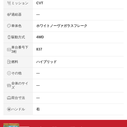
ミッション
CVT
過給器
―
車体色
ホワイトノーヴァガラスフレーク
駆動方式
4WD
車台番号下
837
3桁
燃料
ハイブリッド
その他
―
全体のサイ
―
ズ
荷台寸法
―
ハンドル
右