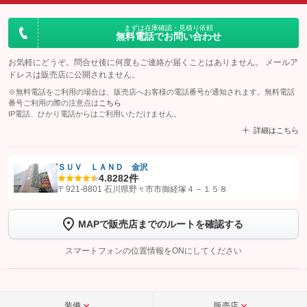
まずは在庫確認・見積り依頼
無料電話でお問い合わせ
お気軽にどうぞ。問合せ後に何度もご連絡が届くことはありません。 メールア
ドレスは販売店に公開されません。
※無料電話をご利用の場合は、販売店へお客様の電話番号が通知されます。無料電話
番号ご利用の際の注意点は
こちら
IP電話、ひかり電話からはご利用いただけません。
詳細はこちら
ＳＵＶ ＬＡＮＤ 金沢
4.8
282件
【STEP1】
認証画面でグーネットを友だち追加してから「許可する」ボタンを押
〒921-8801 石川県野々市市御経塚４－１５８
します
MAPで販売店までのルートを確認する
【STEP2】
トーク画面で
ボタンをタップして問い合わせを
完了してください。
スマートフォンの位置情報をONにしてください
こちら
装備
販売店