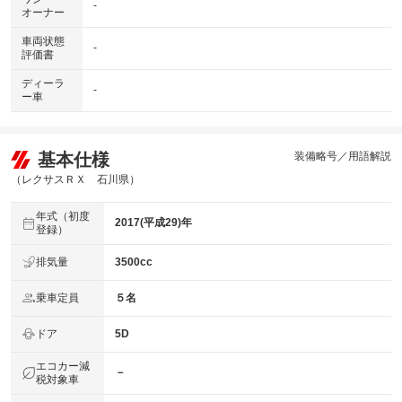
-
オーナー
車両状態
-
評価書
ディーラ
-
ー車
基本仕様
装備略号／用語解説
（レクサスＲＸ 石川県）
年式（初度
2017(平成29)年
登録）
排気量
3500cc
乗車定員
５名
ドア
5D
エコカー減
－
税対象車