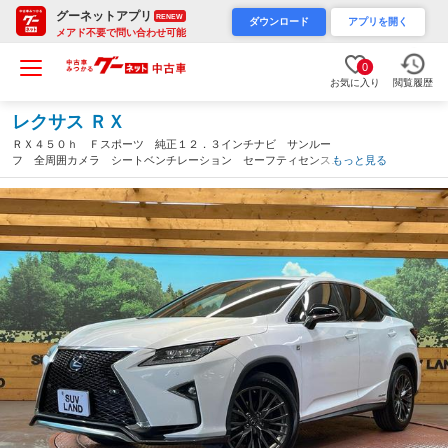
グーネットアプリ
RENEW
ダウンロード
アプリを開く
メアド不要で問い合わせ可能
0
お気に入り
閲覧履歴
レクサス ＲＸ
ＲＸ４５０ｈ Ｆスポーツ 純正１２．３インチナビ サンルー
フ 全周囲カメラ シートベンチレーション セーフティセンス
もっと見る
レーダークルーズ 禁煙車 電動リアゲート レザーシート ドラ
レコ コーナーセンサー（石川県）