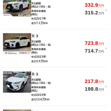
支払総額
332.9
万円
(税込)(リ済込・追)
車両本体価格
315.2
万円
(税込)
2017年
年式
7.1万km
走行
ＲＸ
支払総額
723.8
万円
(税込)(リ済込・追)
車両本体価格
714.7
万円
(税込)
2023年
年式
2.5万km
走行
ＲＸ
支払総額
217.8
万円
(税込)(リ済込・追)
車両本体価格
198.8
万円
(税込)
2015年
年式
13.6万km
走行