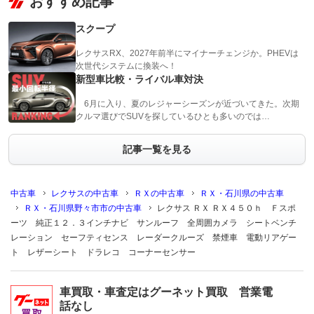
おすすめ記事
スクープ
レクサスRX、2027年前半にマイナーチェンジか。PHEVは
次世代システムに換装へ！
新型車比較・ライバル車対決
6月に入り、夏のレジャーシーズンが近づいてきた。次期
クルマ選びでSUVを探しているひとも多いのでは…
記事一覧を見る
中古車
レクサスの中古車
ＲＸの中古車
ＲＸ・石川県の中古車
ＲＸ・石川県野々市市の中古車
レクサス ＲＸ ＲＸ４５０ｈ Ｆスポ
ーツ 純正１２．３インチナビ サンルーフ 全周囲カメラ シートベンチ
レーション セーフティセンス レーダークルーズ 禁煙車 電動リアゲー
ト レザーシート ドラレコ コーナーセンサー
車買取・車査定はグーネット買取 営業電
話なし