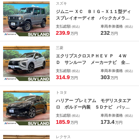
スズキ
ｈ ＣＤ ＤＶＤ再生 フルセグ
ジムニー ＸＣ ＢＩＧ－Ｘ１１型ディ
スプレイオーディオ バックカメラ
セーフティサポート 禁煙車 シート
支払総額
車両本体価格
(税込)
(税込)
ヒーター コーナーセンサー ＬＥＤ
239.9
232
万円
万円
ヘッド ＥＴＣ クルコン オートハ
イビーム 車線逸脱警報 オートエア
三菱
コン
エクリプスクロスＰＨＥＶ Ｐ ４Ｗ
Ｄ サンルーフ メーカーナビ 全周
囲カメラ 衝突被害軽減システム レ
支払総額
車両本体価格
(税込)
(税込)
ーダークルーズ 禁煙車 レザーシー
314.9
303
万円
万円
ト 全席シートヒーター 前席パワー
シート コーナーセンサー スマート
トヨタ
キー ＬＥＤヘッド ＥＴＣ
ハリアー プレミアム モデリスタエア
ロ ボルドー内装 ＳＤナビ バック
カメラ ＥＴＣ 電動リアゲート ハ
支払総額
車両本体価格
(税込)
(税込)
ーフレザーシート ＬＥＤヘッド オ
185.9
173.4
万円
万円
ートライト オートハイビーム スマ
ートキー クルーズコントロール
レクサス