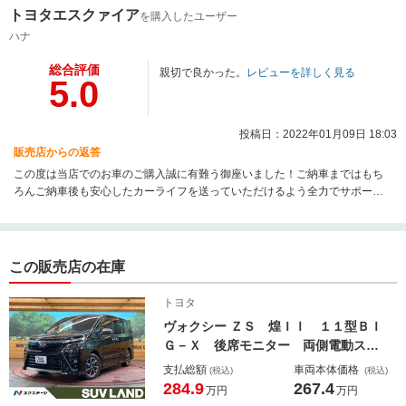
トヨタエスクァイア
を購入したユーザー
ハナ
総合評価
親切で良かった。
レビューを詳しく見る
5.0
投稿日：2022年01月09日 18:03
販売店からの返答
この度は当店でのお車のご購入誠に有難う御座いました！ご納車まではもち
ろんご納車後も安心したカーライフを送っていただけるよう全力でサポート
致しますのでお付き合いの程宜しくお願い致します！
この販売店の在庫
トヨタ
ヴォクシー ＺＳ 煌ＩＩ １１型ＢＩ
Ｇ－Ｘ 後席モニター 両側電動スラ
イドドア バックカメラ 衝突被害軽
支払総額
車両本体価格
(税込)
(税込)
減システム 禁煙車 スマートキー
284.9
267.4
万円
万円
ＬＥＤヘッド ビルトインＥＴＣ ク