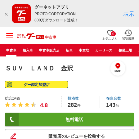
グーネットアプリ
表示
PROTO CORPORATION
800万ダウンロード達成！
0
お気に入り
閲覧履歴
中古車
輸入車
中古車販売店
新車
車買取
カーリース
整備工場
ＳＵＶ ＬＡＮＤ 金沢
MAP
グー鑑定加盟店
総合評価
投稿数
在庫台数
282
143
4.8
件
台
無料電話
販売店のレビューを投稿する