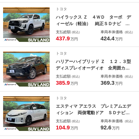
ルコン 純正１６インチアルミ オー
トヨタ
トハイビーム
ハイラックス Ｚ ４ＷＤ ターボ デ
ィーゼル（軽油） 純正ＳＤナビ バ
ックカメラ 衝突被害軽減システム
支払総額
車両本体価格
(税込)
(税込)
レーダークルーズ 禁煙車 ドラレ
437.9
424.4
万円
万円
コ コーナーセンサー スマートキ
ー ＬＥＤヘッド ＥＴＣ 純正１７
トヨタ
インチアルミ
ハリアーハイブリッド Ｚ １２．３型
ディスプレイオーディオ 全周囲カメ
ラ ＪＢＬサウンド セーフティセン
支払総額
車両本体価格
(税込)
(税込)
ス レーダークルーズ 禁煙車 電動
385.9
369.3
万円
万円
リアゲート 合皮シート パワーシー
ト ドラレコ コーナーセンサー ス
トヨタ
マートキー
エスティマ アエラス プレミアムエデ
ィション 両側電動ドア ＳＤナビ
バックカメラ 禁煙車 パワーシー
支払総額
車両本体価格
(税込)
(税込)
ト スマートキー ＨＩＤヘッド 純
104.9
92.6
万円
万円
正１８インチアルミ オートライト
デュアルエアコン Ｂｌｕｅｔｏｏｔ