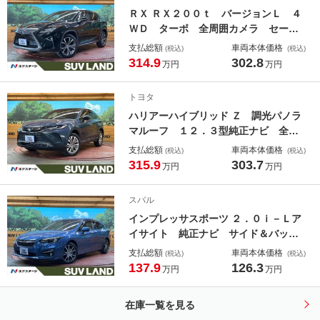
ＲＸ ＲＸ２００ｔ バージョンＬ ４
ＷＤ ターボ 全周囲カメラ セーフ
ティーセンス ＢＳＭ ＨＵＤ レー
支払総額
車両本体価格
(税込)
(税込)
ダークルーズ パワーバックドア 電
314.9
302.8
万円
万円
動リアゲート レザーシート 全席シ
ートヒーター 前席シートエアコン
トヨタ
ＬＥＤヘッド スマートキー
ハリアーハイブリッド Ｚ 調光パノラ
マルーフ １２．３型純正ナビ 全周
囲カメラ ＪＢＬサウンド トヨタセ
支払総額
車両本体価格
(税込)
(税込)
ーフティセンス レーダークルーズ
315.9
303.7
万円
万円
禁煙車 パワーバックドア ハーフレ
ザーシート パワーシート ドラレ
スバル
コ コーナーセンサー
インプレッサスポーツ ２．０ｉ－Ｌア
イサイト 純正ナビ サイド＆バック
カメラ アイサイト レーダークルー
支払総額
車両本体価格
(税込)
(税込)
ズ 禁煙車 ドラレコ コーナーセン
137.9
126.3
万円
万円
サー スマートキー ＬＥＤヘッド
ＥＴＣ 純正１７インチアルミ オー
在庫一覧を見る
トライト