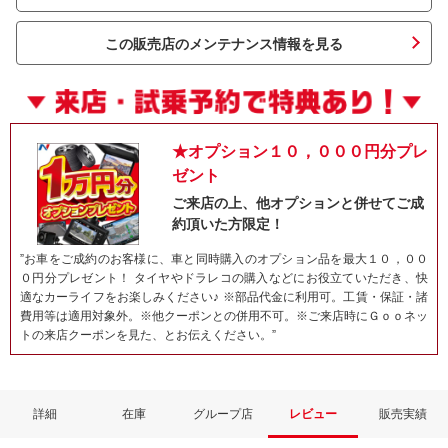
この販売店のメンテナンス情報を見る
★オプション１０，０００円分プレ
ゼント
ご来店の上、他オプションと併せてご成
約頂いた方限定！
ネット予約でキャンペーンに応募しよ
”お車をご成約のお客様に、車と同時購入のオプション品を最大１０，００
０円分プレゼント！ タイヤやドラレコの購入などにお役立ていただき、快
適なカーライフをお楽しみください♪ ※部品代金に利用可。工賃・保証・諸
費用等は適用対象外。※他クーポンとの併用不可。※ご来店時にＧｏｏネッ
トの来店クーポンを見た、とお伝えください。”
詳細
在庫
グループ店
レビュー
販売実績