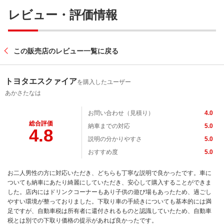
レビュー・評価情報
この販売店のレビュー一覧に戻る
トヨタエスクァイア
を購入したユーザー
あかさたなは
お問い合わせ（見積り）
4.0
総合評価
納車までの対応
5.0
4.8
説明の分かりやすさ
5.0
おすすめ度
5.0
お二人男性の方に対応いただき、どちらも丁寧な説明で良かったです。車に
ついても納車にあたり綺麗にしていただき、安心して購入することができま
した。店内にはドリンクコーナーもあり子供の遊び場もあったため、過ごし
やすい環境が整っておりました。下取り車の手続きについても基本的には満
足ですが、自動車税は所有者に還付されるものと認識していたため、自動車
税とは別での下取り価格の提示があれば良かったです。