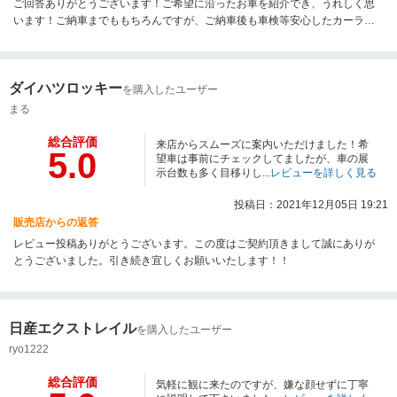
ご回答ありがとうございます！ご希望に沿ったお車を紹介でき、うれしく思
います！ご納車までももちろんですが、ご納車後も車検等安心したカーライ
フを送っていただけるよう全力でサポートいたしますのでお付き合いのほど
宜しくお願い致します！
ダイハツロッキー
を購入したユーザー
まる
総合評価
来店からスムーズに案内いただけました！希
5.0
望車は事前にチェックしてましたが、車の展
示台数も多く目移りし...
レビューを詳しく見る
投稿日：2021年12月05日 19:21
販売店からの返答
レビュー投稿ありがとうございます。この度はご契約頂きまして誠にありが
とうございました。引き続き宜しくお願いいたします！！
日産エクストレイル
を購入したユーザー
ryo1222
総合評価
気軽に観に来たのですが、嫌な顔せずに丁寧