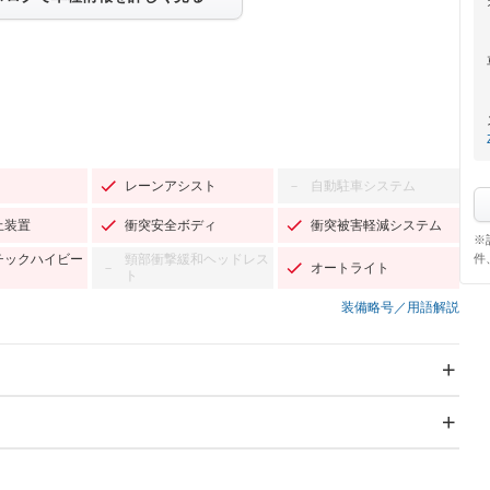
レーンアシスト
自動駐車システム
－
止装置
衝突安全ボディ
衝突被害軽減システム
※
件
チックハイビー
頸部衝撃緩和ヘッドレス
オートライト
－
ト
装備略号／用語解説
スライドドア
サンルーフ
－
－
Wエアコン
リフトアップ
－
－
TV：フルセグ