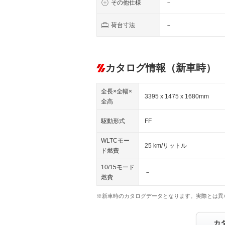
その他仕様
－
荷台寸法
－
カタログ情報（新車時）
全長×全幅×
3395 x 1475 x 1680mm
全高
駆動形式
FF
WLTCモー
25 km/リットル
ド燃費
10/15モード
－
燃費
※新車時のカタログデータとなります。実際とは異
カ