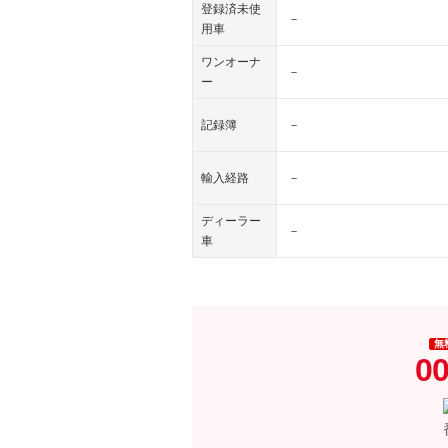
登録済未使
－
用車
ワンオーナ
－
ー
記録簿
－
輸入経路
－
ディーラー
－
車
無
00