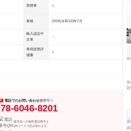
禁煙車
○
車検
2028(令和10)年7月
輸入認定中
－
古車
車両状態評
○
価書
住
営
定
電話でのお問い合わせ
携帯可
料
78-6046-8201
店
販売店への無料電話番号を
QRコードで読み取れます。
店