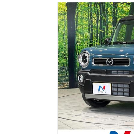
マガジン
車カタログ
自動車ローン
保険
レビュー
価格相場
教習所
用語集