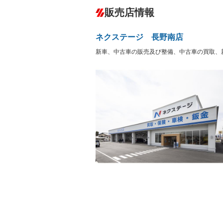
ダウンヒルアシストコントロール
－
販売店情報
オーディオ：CDまたはCDチェンジャー
盗難防止システム
アイドリ
ヘッドライトウォッシャ
革シート
－
－
ネクステージ 長野南店
ー
Bluetooth接続
100V電源
－
新車、中古車の販売及び整備、中古車の買取、
LEDヘッドランプ
HID(キ
－
レンタカーアップ
展示・試
－
－
ETC
エアロ
－
ランフラットタイヤ
パワーシ
－
－
フルフラットシート
チップア
－
－
シートヒーター
ウォーク
－
フロントカメラ
シートエ
－
ルーフレール
エアサス
－
－