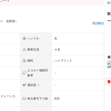
販
販
バー 長野県）
用語解説
ハンドル
右
乗車定員
４名
車
燃料
ハイブリッド
エコカー減税対
－
象車
過給器
－
ク２トーンカ
車台番号下３桁
829