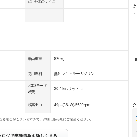
全体のサイズ
－
ク
（
車両重量
820kg
使用燃料
無鉛レギュラーガソリン
JC08モード
30.4 km/リットル
燃費
ク
最高出力
49ps(36kW)/6500rpm
なる場合がございますので、詳細は販売店にご確認ください。
タログで車種情報を詳しく見る