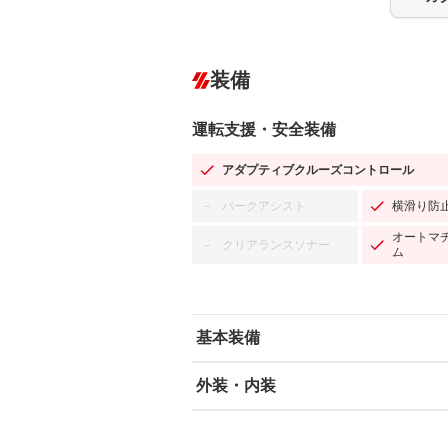
装備
運転支援・安全装備
アダプティブクルーズコントロール
パークアシスト
横滑り防
－
オートマ
クリアランスソナー
－
ム
基本装備
外装・内装
エアバッグ：運転席/助手席/サイド
ABS
エアコン
カーナビ：SDナビ