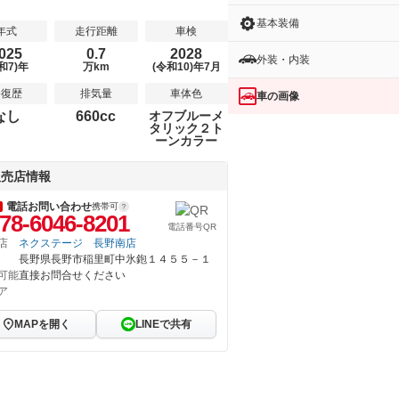
基本装備
年式
走行距離
車検
025
0.7
2028
外装・内装
和7)年
万km
(令和10)年7月
修復歴
排気量
車体色
車の画像
なし
660cc
オフブルーメ
タリック２ト
ーンカラー
販売店情報
電話お問い合わせ
携帯可
78-6046-8201
電話番号QR
店
ネクステージ 長野南店
長野県長野市稲里町中氷鉋１４５５－１
可能
直接お問合せください
ア
MAPを開く
LINEで共有