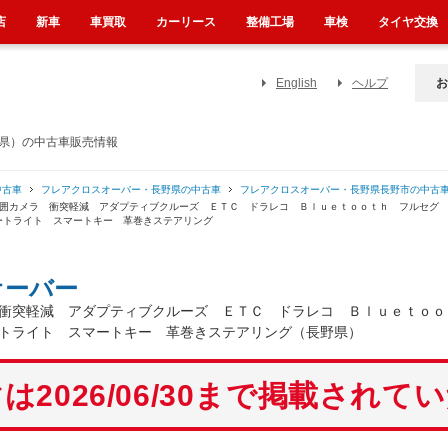
店
新車
車買取
カーリース
整備工場
車検
タイヤ交換
English
ヘルプ
お
野県）の中古車販売情報
中古車
フレアクロスオーバー・長野県の中古車
フレアクロスオーバー・長野県長野市の中古
周囲カメラ 衝突軽減 アダプティブクルーズ ＥＴＣ ドラレコ Ｂｌｕｅｔｏｏｔｈ フルセグ
ートライト スマートキー 革巻きステアリング
オーバー
衝突軽減 アダプティブクルーズ ＥＴＣ ドラレコ Ｂｌｕｅｔｏｏ
トライト スマートキー 革巻きステアリング（長野県）
は2026/06/30まで掲載されて