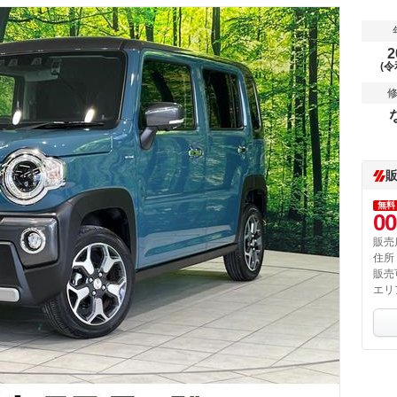
2
(令
無料
00
販売
住所
販売
エリ