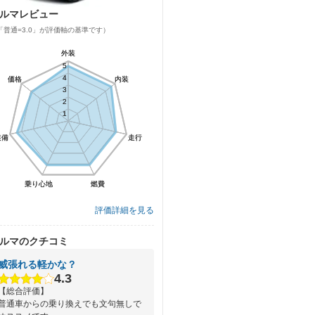
ルマレビュー
「普通=3.0」が評価軸の基準です）
外装
外装
5
5
4
4
価格
価格
内装
内装
3
3
2
2
1
1
装備
装備
走行
走行
乗り心地
乗り心地
燃費
燃費
評価詳細を見る
ルマのクチコミ
威張れる軽かな？
4.3
【総合評価】
普通車からの乗り換えでも文句無しで