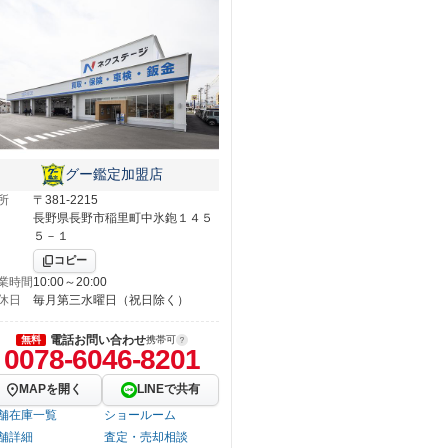
グー鑑定加盟店
所
〒381-2215
長野県長野市稲里町中氷鉋１４５
５－１
コピー
業時間
10:00～20:00
休日
毎月第三水曜日（祝日除く）
電話お問い合わせ
無料
携帯可
0078-6046-8201
MAPを開く
LINEで共有
舗在庫一覧
ショールーム
舗詳細
査定・売却相談