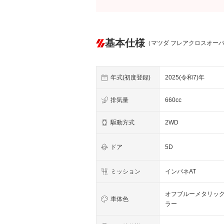
基本仕様
（マツダ フレアクロスオー
年式(初度登録)
2025(令和7)年
排気量
660cc
駆動方式
2WD
ドア
5D
ミッション
インパネAT
オフブルーメタリッ
車体色
ラー