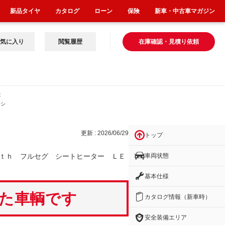
新品タイヤ
カタログ
ローン
保険
新車・中古車マガジン
気に入り
閲覧履歴
在庫確認・見積り依頼
車
 シ
更新 : 2026/06/29
トップ
車両状態
ｔｈ フルセグ シートヒーター ＬＥ
基本仕様
いた車輌です
カタログ情報（新車時）
安全装備エリア