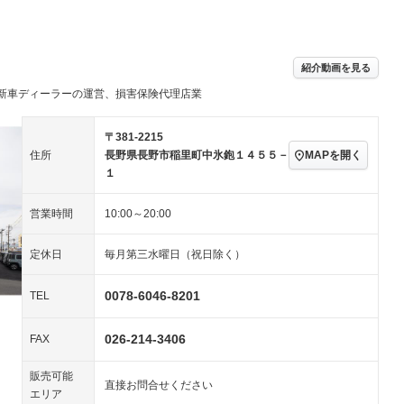
パワーステアリング
パワーウィンドウ
ビジュアル：-／DVD再
アルミホイール：15イ
生
ンチ
ングストップ
ドライブレコーダー
USB入力端子
－
ハーフレザーシート
キーレス
－
紹介動画を見る
クリーンディーゼル
センターデフロック
－
－
新車ディーラーの運営、損害保険代理店業
セノンライト)
ポータブルナビ
バックカメラ
－
乗車
電動格納ミラー
スマートキー
ローダウン
－
〒381-2215
装備略号／用語解説
MAPを開く
住所
長野県長野市稲里町中氷鉋１４５５－
ート
3列シート
ベンチシート
－
－
１
ップシート
オットマン
電動格納サードシート
－
－
営業時間
10:00～20:00
スルー
後席モニター
電動リアゲート
－
－
定休日
毎月第三水曜日（祝日除く）
アコン
全周囲カメラ
サイドカメラ
ペンション
0078-6046-8201
TEL
026-214-3406
装備略号／用語解説
FAX
販売可能
直接お問合せください
エリア