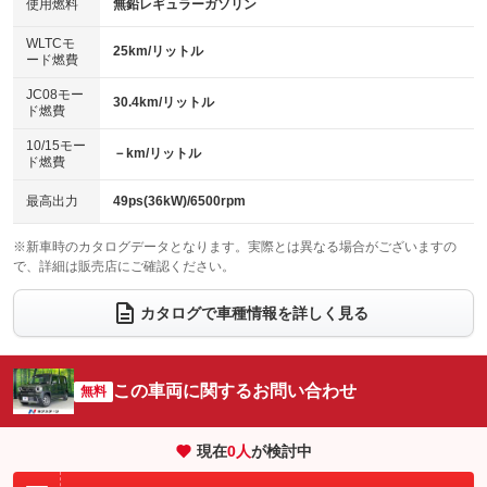
使用燃料
無鉛レギュラーガソリン
：装備なし
：装備なし
バックカメラ
ETC
：装備なし
：装備なし
センターデフロック
：装備なし
WLTCモ
エアロ
スマートキー
25km/リットル
：装備なし
：装備あり
ード燃費
レンタカーアップ
展示・試乗車
：装備なし
：装備なし
ローダウン
ランフラットタイヤ
：装備なし
：装備なし
JC08モー
30.4km/リットル
ド燃費
電動格納ミラー
：装備あり
パワーシート
3列シート
：装備なし
：装備なし
10/15モー
装備略号／用語解説
－km/リットル
ド燃費
ベンチシート
フルフラットシート
：装備なし
：装備なし
チップアップシート
オットマン
最高出力
49ps(36kW)/6500rpm
：装備なし
：装備なし
電動格納サードシート
シートヒーター
：装備なし
：装備あり
※新車時のカタログデータとなります。実際とは異なる場合がございますの
で、詳細は販売店にご確認ください。
ウォークスルー
後席モニター
：装備なし
：装備なし
カタログで車種情報を詳しく見る
電動リアゲート
フロントカメラ
：装備なし
：装備なし
シートエアコン
全周囲カメラ
：装備なし
：装備なし
この車両に関するお問い合わせ
サイドカメラ
無料
ルーフレール
：装備なし
：装備なし
エアサスペンション
ヘッドライトウォッシャー
：装備なし
：装備なし
現在
0
人
が検討中
装備略号／用語解説