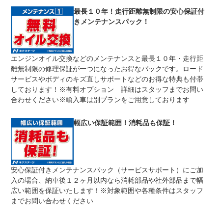
修理回数
無制限
最長１０年！走行距離無制限の安心保証付
きメンテナンスパック！
車両本体価格
期間中は何度でも修理可能！修理金額は車両本体価格の１
上限金額
００％までしっかり保証します。車両本体価格５０万円以
下の場合は５０万円まで保証します。
エンジンオイル交換などのメンテナンスと最長１０年・走行距
無し
離無制限の修理保証が一つになったお得なパックです。ロード
免責金
保証修理の対象となる場合は、お客様の費用負担は一切ご
ざいません。
サービスやボディのキズ直しサポートなどのお得な特典も付帯
しております！※有料オプション 詳細はスタッフまでお問い
全国のネクステージで受付可能！ご遠方でネクステージに
保証修理
持ち込めないお客様も保証修理はお受け頂けます。詳細
合わせください※輸入車は別プランをご用意しております
受付先
は、スタッフまでお気軽にお尋ねください。
整備付 法定12ヶ月または法定24ヶ月点検整備付
幅広い保証範囲！消耗品も保証！
法定整備
※車検なし・車検整備付の場合は法定24ヶ月点検整備付
※商用車は6ヶ月または12ヶ月点検整備付
１．契約後～納車までに法定点検を実施致します。 ２．
法定整備
支払総額に整備代金を含んでおります。 ３．点検記録簿
について
が発行されます。
安心保証付きメンテナンスパック（サービスサポート）にご加
入の場合、納車後１２ヶ月以内なら消耗部品や社外部品まで幅
広い範囲を保証いたします！※対象範囲や各種条件はスタッフ
までお問い合わせください