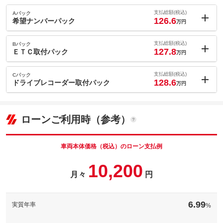
支払総額(税込)
Aパック
126.6
希望ナンバーパック
万円
内：オプシ
1.7
ョン価格
支払総額(税込)
Bパック
万円
127.8
(税込)
ＥＴＣ取付パック
万円
車両本体価
116.8
万円
内：オプシ
格
2.9
ョン価格
支払総額(税込)
Cパック
万円
128.6
(税込)
ドライブレコーダー取付パック
万円
車両本体価
116.8
万円
内：オプシ
格
パック内容
3.7
ョン価格
万円
(税込)
ローンご利用時（参考）
車両本体価
116.8
万円
格
パック内容
備考
－
車両本体価格（税込）のローン支払例
パック内容
10,200
このパックの見積もり依頼（無料）
備考
－
月々
円
このパックの見積もり依頼（無料）
備考
－
6.99
実質年率
%