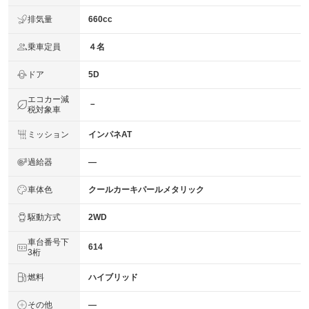
排気量
660cc
乗車定員
４名
ドア
5D
エコカー減
－
税対象車
ミッション
インパネAT
過給器
―
車体色
クールカーキパールメタリック
駆動方式
2WD
車台番号下
614
3桁
燃料
ハイブリッド
その他
―