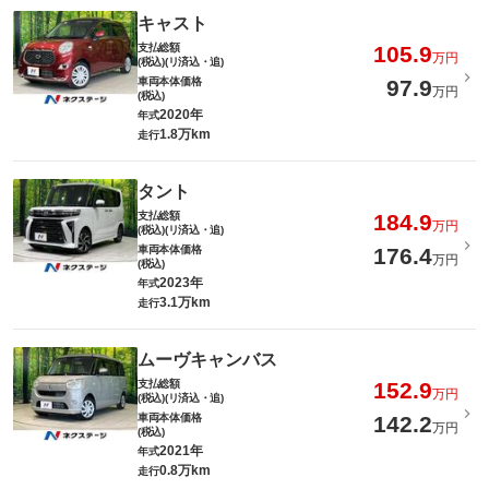
キャスト
支払総額
105.9
万円
(税込)(リ済込・追)
車両本体価格
97.9
万円
(税込)
2020年
年式
1.8万km
走行
タント
支払総額
184.9
万円
(税込)(リ済込・追)
車両本体価格
176.4
万円
(税込)
2023年
年式
3.1万km
走行
ムーヴキャンバス
支払総額
152.9
万円
(税込)(リ済込・追)
車両本体価格
142.2
万円
(税込)
2021年
年式
0.8万km
走行