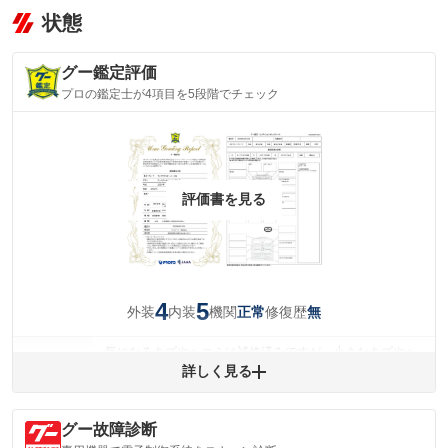
状態
グー鑑定評価
プロの鑑定士が4項目を5段階でチェック
評価書を見る
4
5
外装
内装
機関
修復歴
正常
無
気になるキズやヘコミは補修済みですが、小さなキズやヘ
外装
コミが残っています。
詳しく見る
(車両外装)
キズ・へこみについて問い合わせる
内装
グー故障診断
気になる汚れ等がない綺麗な室内を保っています。
(内装状態)