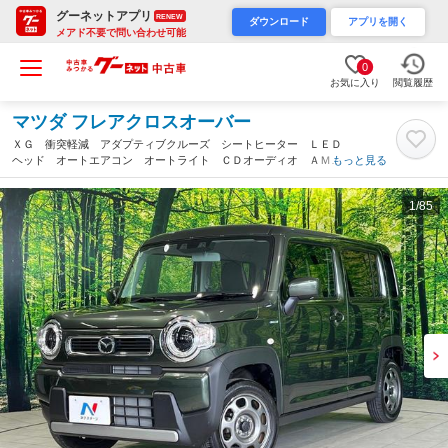
グーネットアプリ
RENEW
ダウンロード
アプリを開く
メアド不要で問い合わせ可能
0
お気に入り
閲覧履歴
マツダ フレアクロスオーバー
ＸＧ 衝突軽減 アダプティブクルーズ シートヒーター ＬＥＤ
ヘッド オートエアコン オートライト ＣＤオーディオ ＡＭ／
もっと見る
ＦＭラジオ スマートキー アイドリングストップ 横滑り防止
電動格納ミラー（長野県）
1
/85