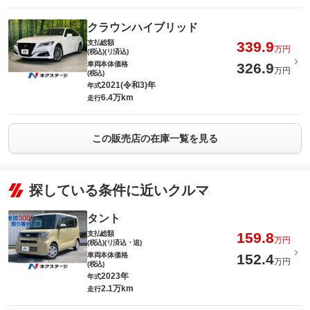
クラウンハイブリッド
支払総額
339.9
万円
(税込)(リ済込)
車両本体価格
326.9
万円
(税込)
2021(令和3)年
年式
6.4万km
走行
この販売店の在庫一覧を見る
探している条件に近いクルマ
タント
支払総額
159.8
万円
(税込)(リ済込・追)
車両本体価格
152.4
万円
(税込)
2023年
年式
2.1万km
走行