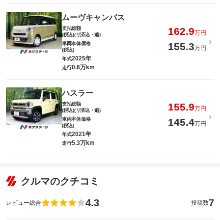
ムーヴキャンバス
支払総額
162.9
万円
(税込)(リ済込・追)
車両本体価格
155.3
万円
(税込)
2025年
年式
0.6万km
走行
ハスラー
支払総額
155.9
万円
(税込)(リ済込・追)
車両本体価格
145.4
万円
(税込)
2021年
年式
5.3万km
走行
クルマのクチコミ
4.3
7
レビュー総合
投稿数