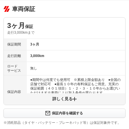
車両保証
3ヶ月
保証
走行3,000kmまで
保証期間
3ヶ月
走行距離
3,000km
ロード
無し
サービス
●期間中は何度でも使用可 ※累積上限金額あり ●全国の
店舗で対応可 ●最長１０年の有料保証もご用意。充実の
保証範囲（４０１項目）１・２・３・１０年からお選びい
保証内容
ただけます※車両により加入条件が異なります
詳しく見る
保証内容について問い合わせる
３ヶ月・３０００ｋｍ以内ならエンジン、トランスミッシ
保証内容を確認する
保証項目
ョン、ハイブリッド、ステアリング、ブレーキの各機構に
おける主要項目を無償修理（または交換）いたします。
※消耗部品（タイヤ・バッテリー・ブレーキパッド等）は保証対象外です。