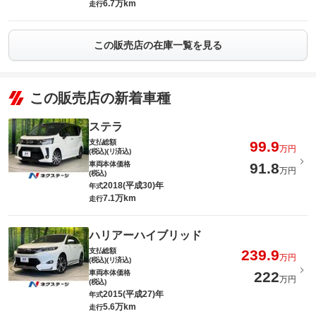
6.7万km
走行
この販売店の在庫一覧を見る
この販売店の新着車種
ステラ
支払総額
99.9
万円
(税込)(リ済込)
車両本体価格
91.8
万円
(税込)
2018(平成30)年
年式
7.1万km
走行
ハリアーハイブリッド
支払総額
239.9
万円
(税込)(リ済込)
車両本体価格
222
万円
(税込)
2015(平成27)年
年式
5.6万km
走行