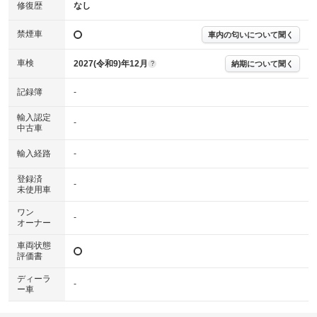
※実際にお渡しする故障診断書につきましては、形式および表示項目が異
修復歴
なし
なる場合がございます。
※グー故障診断書はあくまでも実施時点での診断結果となります。将来に
禁煙車
車内の匂いについて聞く
わたり車両状態を担保するものではありませんので、車両情報等の詳細は
各販売店へお問い合わせ下さい。
車検
2027(令和9)年12月
納期について聞く
?
記録簿
-
輸入認定
-
中古車
輸入経路
-
登録済
-
未使用車
ワン
-
オーナー
車両状態
評価書
ディーラ
-
ー車