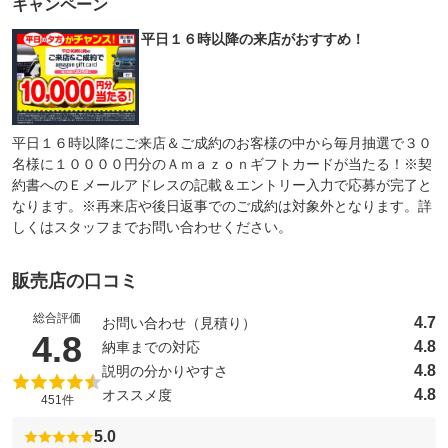
キャンペーン
平日１６時以降の来店がおすすめ！
平日１６時以降にご来店＆ご成約のお客様の中から毎月抽選で３０
名様に１００００円分のＡｍａｚｏｎギフトカードが当たる！※契
約書へのＥメールアドレスの記載＆エントリー入力で応募が完了と
なります。※再来店や後日返事でのご成約は対象外となります。詳
しくはスタッフまでお問い合わせください。
販売店の口コミ
総合評価
4.7
お問い合わせ（見積り）
（5点満点中）
4.8
4.8
納車までの対応
4.8
説明の分かりやすさ
4.8
オススメ度
451件
5.0