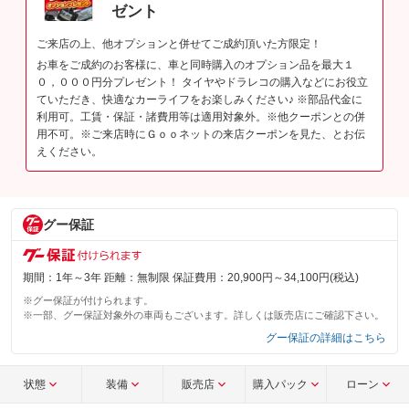
ゼント
ご来店の上、他オプションと併せてご成約頂いた方限定！
お車をご成約のお客様に、車と同時購入のオプション品を最大１
０，０００円分プレゼント！ タイヤやドラレコの購入などにお役立
ていただき、快適なカーライフをお楽しみください♪ ※部品代金に
利用可。工賃・保証・諸費用等は適用対象外。※他クーポンとの併
用不可。※ご来店時にＧｏｏネットの来店クーポンを見た、とお伝
えください。
グー保証
期間：1年～3年 距離：無制限 保証費用：20,900円～34,100円(税込)
※グー保証が付けられます。
※一部、グー保証対象外の車両もございます。詳しくは販売店にご確認下さい。
グー保証の詳細はこちら
状態
装備
販売店
購入パック
ローン