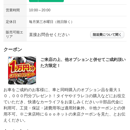
営業時間
10:00～20:00
定休日
毎月第三水曜日（祝日除く）
販売可能エ
直接お問合せください
陸送費について聞く
リア
クーポン
ご来店の上、他オプションと併せてご成約頂い
た方限定！
お車をご成約のお客様に、車と同時購入のオプション品を最大１
０，０００円分プレゼント！タイヤやドラレコの購入などにお役立
ていただき、快適なカーライフをお楽しみください♪※部品代金に
利用可。工賃・保証・諸費用等は適用対象外。※他クーポンとの併
用不可。※ご来店時にＧｏｏネットの来店クーポンを見た、とお伝
えください。