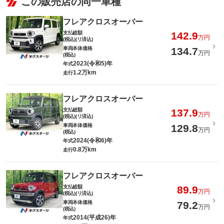
この販売店の同一車種
フレアクロスオーバー
支払総額
142.9
万円
(税込)(リ済込)
車両本体価格
134.7
万円
(税込)
2023(令和5)年
年式
1.2万km
走行
フレアクロスオーバー
支払総額
137.9
万円
(税込)(リ済込)
車両本体価格
129.8
万円
(税込)
2024(令和6)年
年式
0.8万km
走行
フレアクロスオーバー
支払総額
89.9
万円
(税込)(リ済込)
車両本体価格
79.2
万円
(税込)
2014(平成26)年
年式