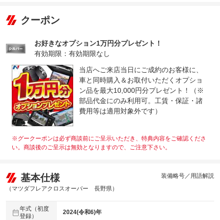
クーポン
お好きなオプション1万円分プレゼント！
有効期限：有効期限なし
当店へご来店当日にご成約のお客様に、
車と同時購入＆お取付いただくオプショ
ン品を最大10,000円分プレゼント！（※
部品代金にのみ利用可。工賃・保証・諸
費用等は適用対象外です）
※グークーポンは必ず商談前にご呈示いただき、特典内容をご確認くださ
い。商談後のご呈示は無効となりますので、ご注意下さい。
基本仕様
装備略号／用語解説
（マツダフレアクロスオーバー 長野県）
年式（初度
2024(令和6)年
登録）