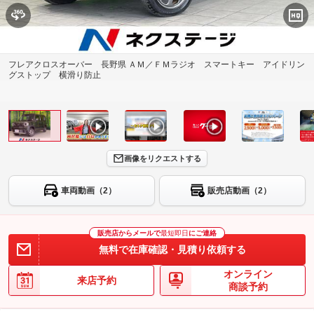
フレアクロスオーバー 長野県 ＡＭ／ＦＭラジオ スマートキー アイドリン
グストップ 横滑り防止
画像をリクエストする
車両動画（2）
販売店動画（2）
販売店からメールで
最短即日
にご連絡
無料で在庫確認・見積り依頼する
オンライン
来店予約
商談予約