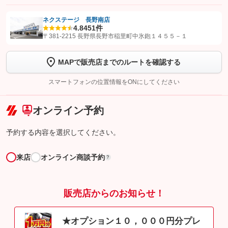
ネクステージ 長野南店
4.8
451件
【STEP1】
認証画面でグーネットを友だち追加してから「許可する」ボタンを押
〒381-2215 長野県長野市稲里町中氷鉋１４５５－１
します
MAPで販売店までのルートを確認する
【STEP2】
トーク画面で
ボタンをタップして問い合わせを
完了してください。
スマートフォンの位置情報をONにしてください
こちら
オンライン予約
予約する内容を選択してください。
来店
オンライン商談予約
?
販売店からのお知らせ！
★オプション１０，０００円分プレ