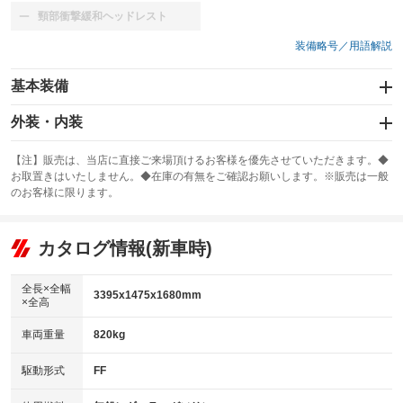
頸部衝撃緩和ヘッドレスト
：装備なし
装備略号／用語解説
基本装備
エアバッグ：運転席/助手席/サイド
外装・内装
：装備あり
スライドドア
カーナビ
：装備なし
：装備なし
【注】販売は、当店に直接ご来場頂けるお客様を優先させていただきます。◆
お取置きはいたしません。◆在庫の有無をご確認お願いします。※販売は一般
サンルーフ
ABS
TV
：装備なし
：装備あり
：装備なし
のお客様に限ります。
エアコン
Wエアコン
オーディオ：CDまたはCDチェンジャー／ミュージックプレイヤー接続
：装備あり
：装備なし
：装備あり
可
リフトアップ
パワーステアリング
カタログ情報(新車時)
：装備なし
：装備あり
ビジュアル
：装備なし
ダウンヒルアシストコントロール
：装備なし
アルミホイール
全長×全幅
：装備なし
3395x1475x1680mm
×全高
パワーウィンドウ
盗難防止システム
：装備あり
：装備あり
革シート
ハーフレザーシート
：装備なし
：装備なし
車両重量
820kg
アイドリングストップ
ドライブレコーダー
：装備あり
：装備なし
キーレス
LEDヘッドランプ
：装備あり
：装備あり
USB入力端子
Bluetooth接続
駆動形式
FF
：装備なし
：装備なし
HID(キセノンライト)
ポータブルナビ
：装備なし
：装備なし
100V電源
クリーンディーゼル