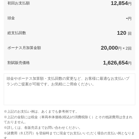
このパックの見積もり依頼（無料）
12,854
初回お支払額
円
-
頭金
円
120
総支払回数
回
20,000
ボーナス月加算金額
円 × 2回
1,626,654
割賦販売価格
円
頭金やボーナス加算額・支払回数の変更など、お客様に最適なお支払いプ
ランのご提案が可能です。お気軽にご用命ください。
※上記のお支払い例は、あくまでも参考例です。
※上記の金額には税金（車両本体価格(税込)の消費税除く）とその他諸費用は含まれ
ておりません。
※詳しくは、各販売店までお問い合わせください。
※諸費用（8.1万円）を登録時までに現金でお支払いいただく場合の支払い例となりま
す。