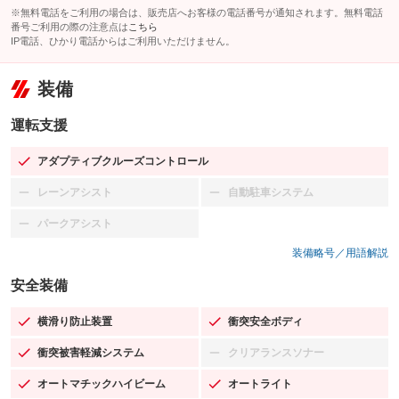
※無料電話をご利用の場合は、販売店へお客様の電話番号が通知されます。無料電話
番号ご利用の際の注意点は
こちら
IP電話、ひかり電話からはご利用いただけません。
装備
運転支援
アダプティブクルーズコントロール
：装備あり
レーンアシスト
自動駐車システム
：装備なし
：装備なし
パークアシスト
：装備なし
装備略号／用語解説
安全装備
横滑り防止装置
衝突安全ボディ
：装備あり
：装備あり
衝突被害軽減システム
クリアランスソナー
：装備あり
：装備なし
オートマチックハイビーム
オートライト
：装備あり
：装備あり