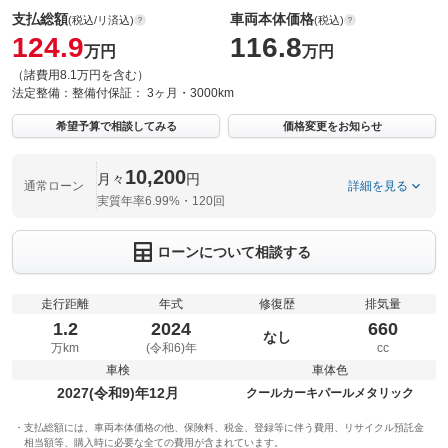
支払総額
車両本体価格
(税込/リ済込)
(税込)
124.9
116.8
万円
万円
（諸費用8.1万円を含む）
法定整備：
整備付
保証：
3ヶ月・3000km
希望予算で相談してみる
価格変更をお知らせ
10,200
月々
円
通常ローン
詳細を見る
実質年率6.99%・120回
ローンについて相談する
走行距離
年式
修復歴
排気量
1.2
2024
660
なし
万km
(令和6)年
cc
車検
車体色
2027(令和9)年12月
クールカーキパールメタリック
支払総額には、車両本体価格の他、保険料、税金、登録等に伴う費用、リサイクル預託金
相当額等、購入時に必要な全ての費用が含まれています。