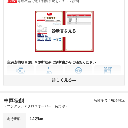
専用機器で電子制御系統をスキャン診断
主要機関に不具合はありません。
機関
詳細は鑑定書をご確認ください。
修復歴
※グー鑑定は保証サービスではございません。購入時は必ず現車をご確認
診断書を見る
下さい。
※実際にお渡しするコンディションチェックシートにつきましては、形式
および表示項目が異なる場合がございます。
※グー鑑定の評価はあくまでも記載している鑑定日の鑑定結果となりま
す。車両情報等の詳細は各販売店へお問い合わせ下さい。
主要点検項目(例) ※診断結果は診断書からご確認ください
エンジン
トランス
パワー
HV/PHV/EV
詳しく見る
ミッション
ステアリング
車両状態
ABS
エアーバッグ
先進安全装備
その他
装備略号／用語解説
（マツダフレアクロスオーバー 長野県）
※異常がある場合は主要点検項目が赤色になり、異常と表記されます。
※車に装備されていない項目は「-」と表記されます
走行距離
1.2万km
※グー故障診断は保証サービスではございません。購入時は必ず現車をご
確認下さい。