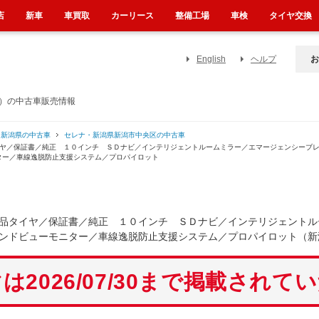
店
新車
車買取
カーリース
整備工場
車検
タイヤ交換
English
ヘルプ
お
県）の中古車販売情報
・新潟県の中古車
セレナ・新潟県新潟市中央区の中古車
イヤ／保証書／純正 １０インチ ＳＤナビ／インテリジェントルームミラー／エマージェンシーブ
ター／車線逸脱防止支援システム／プロパイロット
品タイヤ／保証書／純正 １０インチ ＳＤナビ／インテリジェントル
ンドビューモニター／車線逸脱防止支援システム／プロパイロット（新
は2026/07/30まで掲載されて