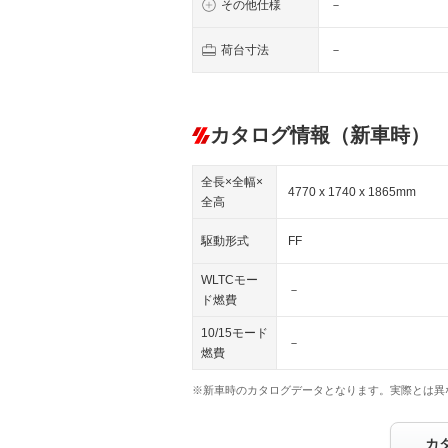
その他仕様
－
荷台寸法
－
カタログ情報（新車時）
全長×全幅×
4770 x 1740 x 1865mm
全高
駆動形式
FF
WLTCモー
－
ド燃費
10/15モード
－
燃費
※新車時のカタログデータとなります。実際とは異
カ