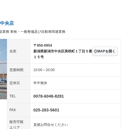
パワーステアリング
パワーウィンドウ
ビジュアル：-／DVD再
アルミホイール：15イ
生
ンチ
ングストップ
ドライブレコーダー
USB入力端子
－
－
ハーフレザーシート
キーレス
－
中央店
クリーンディーゼル
センターデフロック
－
－
取業務 車検・一般整備及び自動車関連業務
セノンライト)
ポータブルナビ
バックカメラ
－
－
乗車
電動格納ミラー
スマートキー
ローダウン
－
－
〒950-0954
装備略号／用語解説
MAPを開く
住所
新潟県新潟市中央区美咲町１丁目５番
ート
3列シート
ベンチシート
－
－
１５号
ップシート
オットマン
電動格納サードシート
－
－
営業時間
10:00～20:00
スルー
後席モニター
電動リアゲート
－
－
定休日
年中無休
アコン
全周囲カメラ
サイドカメラ
－
ペンション
0078-6048-8281
TEL
025-283-5601
装備略号／用語解説
FAX
販売可能
直接お問合せください
エリア