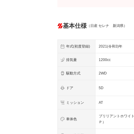
基本仕様
（日産 セレナ 新潟県）
年式(初度登録)
2021(令和3)年
排気量
1200cc
駆動方式
2WD
ドア
5D
ミッション
AT
ブリリアントホワイ
車体色
Ｐ）