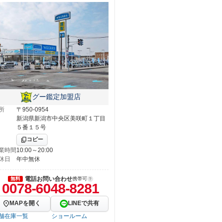
グー鑑定加盟店
所
〒950-0954
新潟県新潟市中央区美咲町１丁目
５番１５号
コピー
業時間
10:00～20:00
休日
年中無休
電話お問い合わせ
無料
携帯可
0078-6048-8281
MAPを開く
LINEで共有
舗在庫一覧
ショールーム