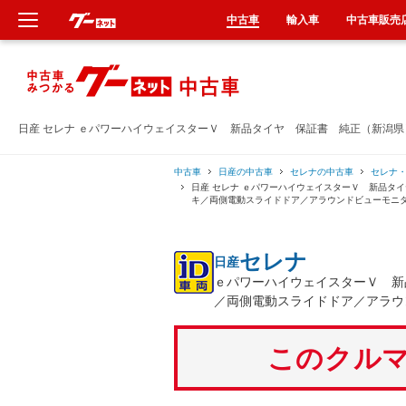
中古車
輸入車
中古車販売
新車
中古車
日産 セレナ ｅパワーハイウェイスターＶ 新品タイヤ 保証書 純正（新潟
輸入車
中古車
日産の中古車
セレナの中古車
セレナ
日産 セレナ ｅパワーハイウェイスターＶ 新品タ
キ／両側電動スライドドア／アラウンドビューモニ
クルマ買取
セレナ
日産
カーリース
ｅパワーハイウェイスターＶ 新
／両側電動スライドドア／アラウ
タイヤ交換
このクルマ
整備工場
車検