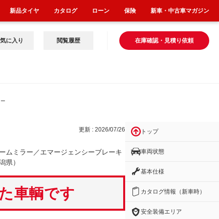
新品タイヤ
カタログ
ローン
保険
新車・中古車マガジン
気に入り
閲覧履歴
在庫確認・見積り依頼
レー
更新 : 2026/07/26
トップ
車両状態
ームミラー／エマージェンシーブレーキ
潟県）
基本仕様
いた車輌です
カタログ情報（新車時）
安全装備エリア