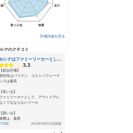
装備
装備
走行
走行
乗り心地
乗り心地
燃費
燃費
評価詳細を見る
ルマのクチコミ
セレナはファミーリーカーとしてＮｏ．１
3.3
【総合評価】
居住性はバツグン、コストパフォーマ
ンスは最高
【良い点】
ファミリーカーとして、アウトドアに
なくてなならないツール
【悪い点】
燃費は、最悪
TY228
2012年06月13日投稿