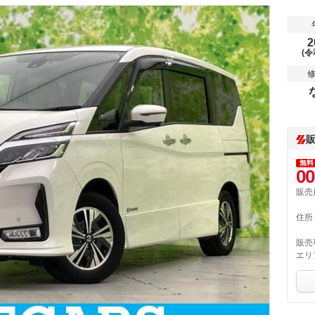
2
(令
無料
00
販売
住所
販売
エリ