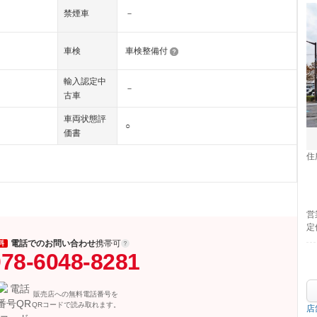
禁煙車
－
車検
車検整備付
輸入認定中
－
古車
車両状態評
○
価書
住
営
定
電話でのお問い合わせ
携帯可
料
78-6048-8281
販売店への無料電話番号を
QRコードで読み取れます。
店