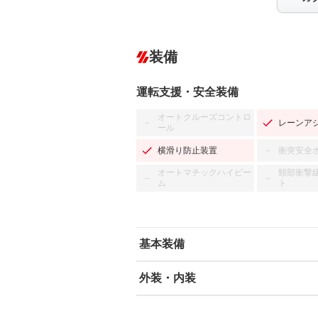
装備
運転支援・安全装備
オートクルーズコントロ
レーンア
－
ール
横滑り防止装置
衝突安全
－
オートマチックハイビー
頸部衝撃
－
－
ム
ト
基本装備
外装・内装
エアバッグ：運転席/助手席
ABS
エアコン
カーナビ：SDナビ