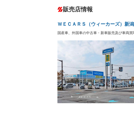
ダウンヒルアシストコントロール
－
販売店情報
オーディオ
－
盗難防止システム
アイドリ
ヘッドライトウォッシャ
革シート
－
－
ＷＥＣＡＲＳ（ウィーカーズ）新潟
ー
Bluetooth接続
100V電源
－
国産車、外国車の中古車・新車販売及び車両買
LEDヘッドランプ
HID(キ
－
レンタカーアップ
展示・試
－
－
ETC
エアロ
－
ランフラットタイヤ
パワーシ
－
－
フルフラットシート
チップア
－
－
シートヒーター
ウォーク
－
－
フロントカメラ
シートエ
－
－
ルーフレール
エアサス
－
－