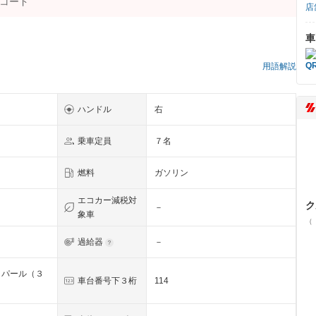
店
車
用語解説
ハンドル
右
乗車定員
７名
燃料
ガソリン
エコカー減税対
ク
－
象車
（
過給器
－
トパール（３
車台番号下３桁
114