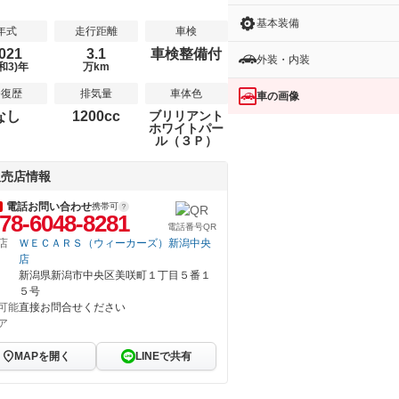
基本装備
年式
走行距離
車検
021
3.1
車検整備付
外装・内装
和3)年
万km
修復歴
排気量
車体色
車の画像
なし
1200cc
ブリリアント
ホワイトパー
ル（３Ｐ）
販売店情報
電話お問い合わせ
携帯可
78-6048-8281
電話番号QR
店
ＷＥＣＡＲＳ（ウィーカーズ）新潟中央
店
新潟県新潟市中央区美咲町１丁目５番１
５号
可能
直接お問合せください
ア
MAPを開く
LINEで共有