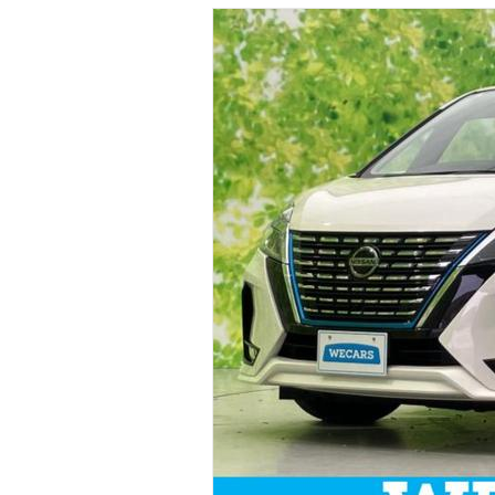
マガジン
車カタログ
自動車ローン
保険
レビュー
価格相場
教習所
用語集