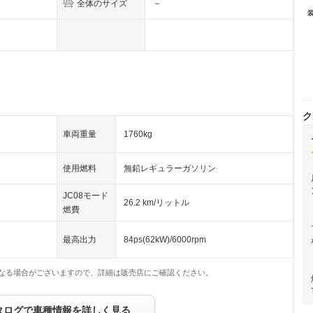
全体のサイズ
－
ク
車両重量
1760kg
使用燃料
無鉛レギュラーガソリン
JC08モード
26.2 km/リットル
燃費
最高出力
84ps(62kW)/6000rpm
なる場合がございますので、詳細は販売店にご確認ください。
タログで車種情報を詳しく見る