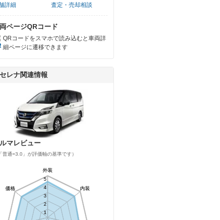
舗詳細
査定・売却相談
両ページQRコード
QRコードをスマホで読み込むと車両詳
細ページに遷移できます
セレナ関連情報
ルマレビュー
「普通=3.0」が評価軸の基準です）
外装
外装
5
5
4
4
価格
価格
内装
内装
3
3
2
2
1
1