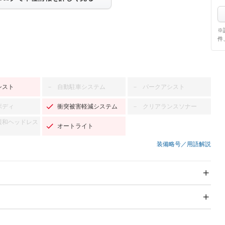
※
件
シスト
自動駐車システム
パークアシスト
－
－
ボディ
衝突被害軽減システム
クリアランスソナー
－
緩和ヘッドレス
オートライト
装備略号／用語解説
スライドドア：両面電動
サンルーフ
－
Wエアコン
リフトアップ
－
－
TV：フルセグ