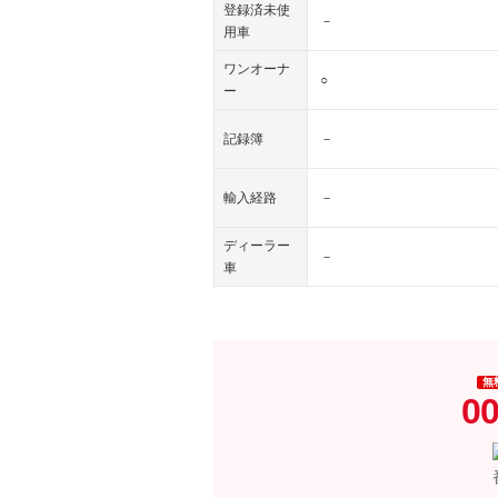
登録済未使
－
用車
ワンオーナ
○
ー
記録簿
－
輸入経路
－
ディーラー
－
車
無
00