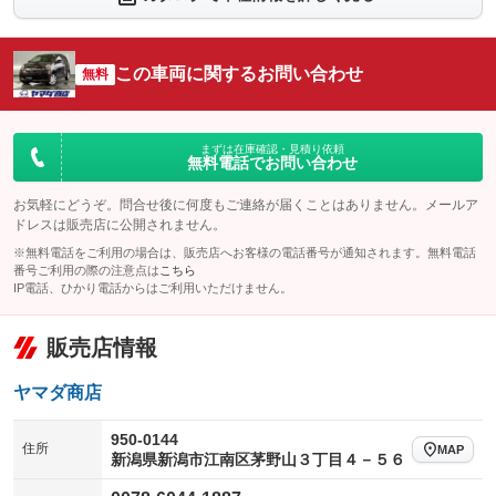
シートエアコン
全周囲カメラ
：装備なし
：装備なし
サイドカメラ
ルーフレール
この車両に関するお問い合わせ
：装備なし
無料
：装備なし
エアサスペンション
ヘッドライトウォッシャー
：装備なし
：装備なし
装備略号／用語解説
まずは在庫確認・見積り依頼
無料電話でお問い合わせ
お気軽にどうぞ。問合せ後に何度もご連絡が届くことはありません。メールア
ドレスは販売店に公開されません。
※無料電話をご利用の場合は、販売店へお客様の電話番号が通知されます。無料電話
番号ご利用の際の注意点は
こちら
IP電話、ひかり電話からはご利用いただけません。
販売店情報
ヤマダ商店
950-0144
住所
MAP
新潟県新潟市江南区茅野山３丁目４－５６