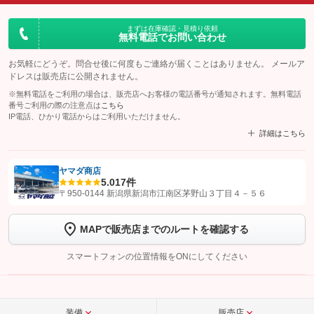
まずは在庫確認・見積り依頼
無料電話でお問い合わせ
お気軽にどうぞ。問合せ後に何度もご連絡が届くことはありません。 メールア
ドレスは販売店に公開されません。
※無料電話をご利用の場合は、販売店へお客様の電話番号が通知されます。無料電話
番号ご利用の際の注意点は
こちら
IP電話、ひかり電話からはご利用いただけません。
詳細はこちら
ヤマダ商店
5.0
17件
【STEP1】
認証画面でグーネットを友だち追加してから「許可する」ボタンを押
〒950-0144 新潟県新潟市江南区茅野山３丁目４－５６
します
MAPで販売店までのルートを確認する
【STEP2】
トーク画面で
ボタンをタップして問い合わせを
完了してください。
スマートフォンの位置情報をONにしてください
こちら
装備
販売店