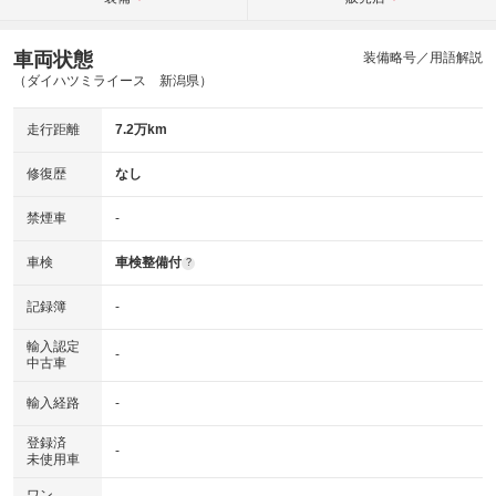
車両状態
装備略号／用語解説
（ダイハツミライース 新潟県）
走行距離
7.2万km
修復歴
なし
禁煙車
-
車検
車検整備付
?
記録簿
-
輸入認定
-
中古車
輸入経路
-
登録済
-
未使用車
ワン