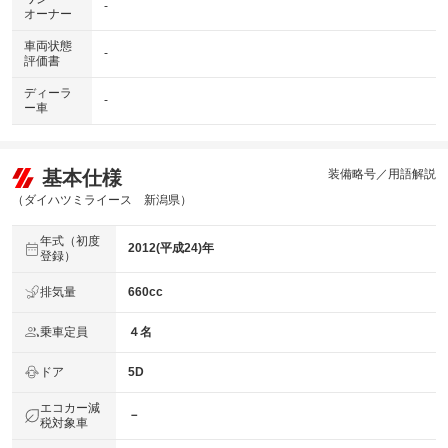
-
オーナー
車両状態
-
評価書
ディーラ
-
ー車
基本仕様
装備略号／用語解説
（ダイハツミライース 新潟県）
年式（初度
2012(平成24)年
登録）
排気量
660cc
乗車定員
４名
ドア
5D
エコカー減
－
税対象車