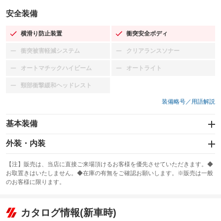
安全装備
横滑り防止装置
衝突安全ボディ
：装備あり
：装備あり
衝突被害軽減システム
クリアランスソナー
：装備なし
：装備なし
オートマチックハイビーム
オートライト
：装備なし
：装備なし
頸部衝撃緩和ヘッドレスト
：装備なし
装備略号／用語解説
基本装備
エアバッグ：運転席/助手席/サイド
外装・内装
：装備あり
スライドドア
カーナビ
：装備なし
：装備なし
【注】販売は、当店に直接ご来場頂けるお客様を優先させていただきます。◆
お取置きはいたしません。◆在庫の有無をご確認お願いします。※販売は一般
サンルーフ
ABS
TV
：装備なし
：装備あり
：装備なし
のお客様に限ります。
エアコン
Wエアコン
オーディオ：CDまたはCDチェンジャー
：装備あり
：装備なし
：装備あり
リフトアップ
パワーステアリング
カタログ情報(新車時)
ビジュアル
：装備なし
：装備あり
：装備なし