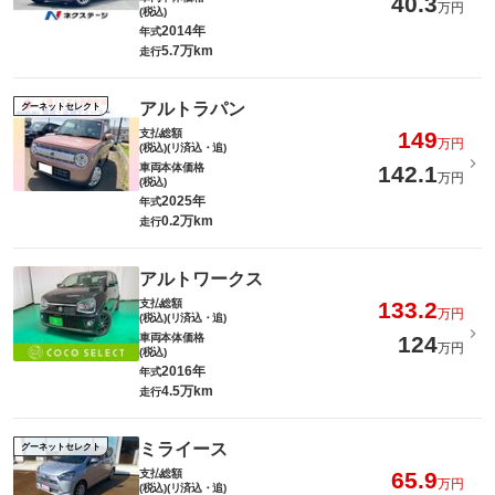
40.3
万円
(税込)
2014年
年式
5.7万km
走行
アルトラパン
グーネットセレクト
支払総額
149
万円
(税込)(リ済込・追)
車両本体価格
142.1
万円
(税込)
2025年
年式
0.2万km
走行
アルトワークス
支払総額
133.2
万円
(税込)(リ済込・追)
車両本体価格
124
万円
(税込)
2016年
年式
4.5万km
走行
ミライース
グーネットセレクト
支払総額
65.9
万円
(税込)(リ済込・追)