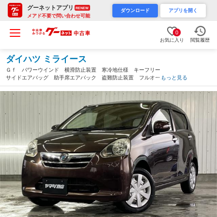
グーネットアプリ
RENEW
ダウンロード
アプリを開く
メアド不要で問い合わせ可能
0
お気に入り
閲覧履歴
ダイハツ ミライース
Ｇｆ パワーウインド 横滑防止装置 寒冷地仕様 キーフリー
サイドエアバッグ 助手席エアバック 盗難防止装置 フルオート
もっと見る
エアコン ＰＳ ４ＷＤ車 衝突安全ボディ アイドリングストッ
プ ＡＢＳ エアバッグ（新潟県）