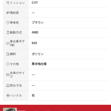
ミッション
CVT
過給器
―
車体色
ブラウン
駆動方式
4WD
車台番号下
929
3桁
燃料
ガソリン
その他
寒冷地仕様
全体のサイ
―
ズ
荷台寸法
―
ハンドル
右