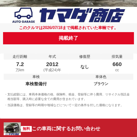
このクルマは2026/07/18まで掲載されていた車輛です。
掲載終了
走行距離
年式
修復歴
排気量
7.2
2012
660
なし
万km
(平成24)年
cc
車検
車体色
車検整備付
ブラウン
支払総額には、車両本体価格の他、保険料、税金、登録等に伴う費用、リサイクル預託金
相当額等、購入時に必要な全ての費用が含まれています。
当該価格は、登録等の時期や地域などについて一定の条件を付した価格になります。
この車両に関するお問い合わせ
無料