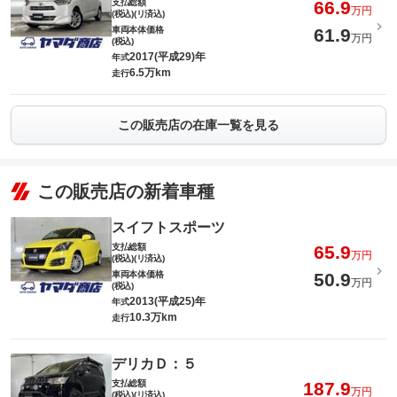
支払総額
66.9
万円
(税込)(リ済込)
車両本体価格
61.9
万円
(税込)
2017(平成29)年
年式
6.5万km
走行
この販売店の在庫一覧を見る
この販売店の新着車種
スイフトスポーツ
支払総額
65.9
万円
(税込)(リ済込)
車両本体価格
50.9
万円
(税込)
2013(平成25)年
年式
10.3万km
走行
デリカＤ：５
支払総額
187.9
万円
(税込)(リ済込)