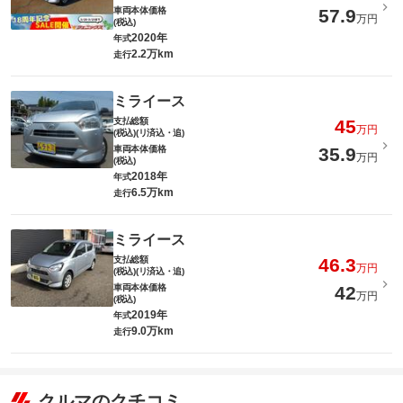
車両本体価格
57.9
万円
(税込)
2020年
年式
2.2万km
走行
ミライース
支払総額
45
万円
(税込)(リ済込・追)
車両本体価格
35.9
万円
(税込)
2018年
年式
6.5万km
走行
ミライース
支払総額
46.3
万円
(税込)(リ済込・追)
車両本体価格
42
万円
(税込)
2019年
年式
9.0万km
走行
クルマのクチコミ