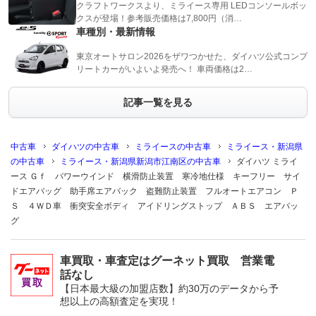
クラフトワークスより、ミライース専用 LEDコンソールボッ
クスが登場！参考販売価格は7,800円（消…
車種別・最新情報
東京オートサロン2026をザワつかせた、ダイハツ公式コンプ
リートカーがいよいよ発売へ！ 車両価格は2…
記事一覧を見る
中古車
ダイハツの中古車
ミライースの中古車
ミライース・新潟県
の中古車
ミライース・新潟県新潟市江南区の中古車
ダイハツ ミライ
ース Ｇｆ パワーウインド 横滑防止装置 寒冷地仕様 キーフリー サイ
ドエアバッグ 助手席エアバック 盗難防止装置 フルオートエアコン Ｐ
Ｓ ４ＷＤ車 衝突安全ボディ アイドリングストップ ＡＢＳ エアバッ
グ
車買取・車査定はグーネット買取 営業電
話なし
【日本最大級の加盟店数】約30万のデータから予
想以上の高額査定を実現！