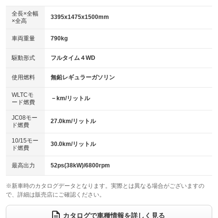
ダウンヒルアシストコントロール
アルミホイール
：装備なし
：装備なし
全長×全幅
3395x1475x1500mm
×全高
パワーウィンドウ
盗難防止システム
革シート
ハーフレザーシート
：装備あり
：装備あり
：装備なし
：装備なし
車両重量
790kg
アイドリングストップ
ドライブレコーダー
キーレス
LEDヘッドランプ
：装備あり
：装備なし
：装備あり
：装備なし
USB入力端子
Bluetooth接続
駆動形式
フルタイム４WD
HID(キセノンライト)
ポータブルナビ
：装備なし
：装備なし
：装備なし
：装備なし
100V電源
クリーンディーゼル
バックカメラ
ETC
使用燃料
無鉛レギュラーガソリン
：装備なし
：装備なし
：装備なし
：装備なし
センターデフロック
エアロ
スマートキー
：装備なし
WLTCモ
：装備なし
：装備なし
－km/リットル
ード燃費
レンタカーアップ
展示・試乗車
ローダウン
ランフラットタイヤ
：装備なし
：装備なし
：装備なし
：装備なし
JC08モー
27.0km/リットル
ド燃費
電動格納ミラー
パワーシート
3列シート
：装備なし
：装備なし
：装備なし
10/15モー
装備略号／用語解説
30.0km/リットル
ベンチシート
フルフラットシート
ド燃費
：装備なし
：装備なし
チップアップシート
オットマン
：装備なし
：装備なし
最高出力
52ps(38kW)/6800rpm
電動格納サードシート
シートヒーター
：装備なし
：装備なし
※新車時のカタログデータとなります。実際とは異なる場合がございますの
で、詳細は販売店にご確認ください。
ウォークスルー
後席モニター
：装備なし
：装備なし
電動リアゲート
フロントカメラ
カタログで車種情報を詳しく見る
：装備なし
：装備なし