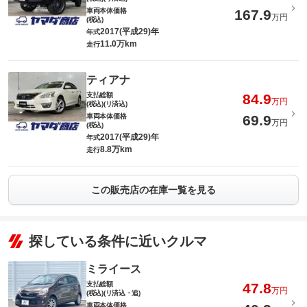
車両本体価格
167.9
万円
(税込)
2017(平成29)年
年式
11.0万km
走行
ティアナ
支払総額
84.9
万円
(税込)(リ済込)
車両本体価格
69.9
万円
(税込)
2017(平成29)年
年式
8.8万km
走行
この販売店の在庫一覧を見る
探している条件に近いクルマ
ミライース
支払総額
47.8
万円
(税込)(リ済込・追)
車両本体価格