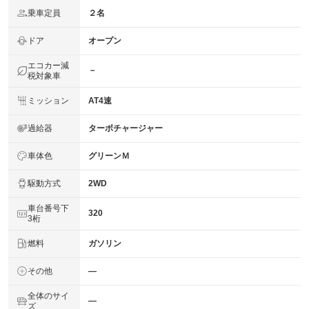
乗車定員
２名
ドア
オープン
エコカー減
－
税対象車
ミッション
AT4速
過給器
ターボチャージャー
車体色
グリーンＭ
駆動方式
2WD
車台番号下
320
3桁
燃料
ガソリン
その他
―
全体のサイ
―
ズ