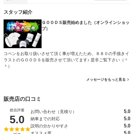
スタッフ紹介
ＧＯＯＤＳ販売始めました（オンラインショッ
プ）
コペンをお取り扱いさせて頂く事が増えたため、８８０の手描きイ
ラストのＧＯＯＤＳを販売させて頂いてます♪ 是非ご覧下さい（＾
＾）
メッセージをもっと見る
販売店の口コミ
総合評価
5.0
お問い合わせ（見積り）
（5点満点中）
5.0
5.0
納車までの対応
5.0
説明の分かりやすさ
5.0
オススメ度