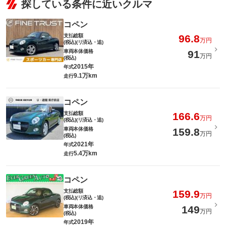
探している条件に近いクルマ
コペン
支払総額
96.8
万円
(税込)(リ済込・追)
車両本体価格
91
万円
(税込)
2015年
年式
9.1万km
走行
コペン
支払総額
166.6
万円
(税込)(リ済込・追)
車両本体価格
159.8
万円
(税込)
2021年
年式
5.4万km
走行
コペン
支払総額
159.9
万円
(税込)(リ済込・追)
車両本体価格
149
万円
(税込)
2019年
年式