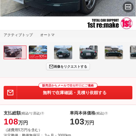
アクティブトップ オートマ
画像をリクエストする
販売店からメールで
最短即日
にご連絡
無料で在庫確認・見積り依頼する
支払総額
車両本体価格
(税込/リ済込)
(税込)
108
103
万円
万円
（諸費用5万円を含む）
法定整備：
整備無
保証：
3ヶ月・3000km