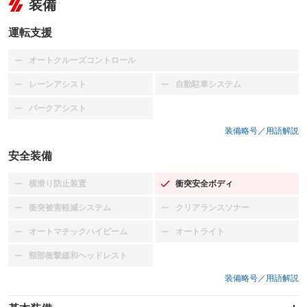
装備
運転支援
オートクルーズコントロール
：装備なし
レーンアシスト
自動駐車システム
：装備なし
：装備なし
パークアシスト
：装備なし
装備略号／用語解説
安全装備
横滑り防止装置
衝突安全ボディ
：装備なし
：装備あり
衝突被害軽減システム
クリアランスソナー
：装備なし
：装備なし
オートマチックハイビーム
オートライト
：装備なし
：装備なし
頸部衝撃緩和ヘッドレスト
：装備なし
装備略号／用語解説