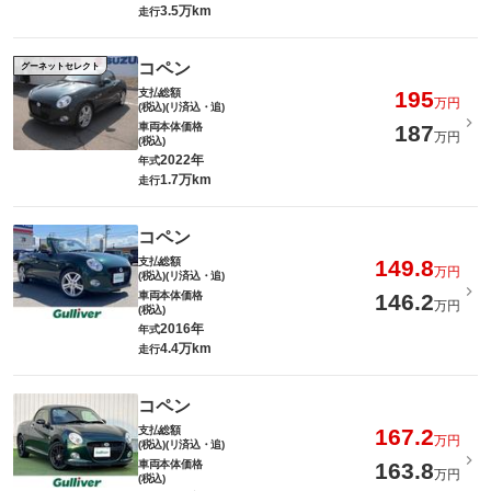
3.5万km
走行
コペン
グーネットセレクト
支払総額
195
万円
(税込)(リ済込・追)
車両本体価格
187
万円
(税込)
2022年
年式
1.7万km
走行
コペン
支払総額
149.8
万円
(税込)(リ済込・追)
車両本体価格
146.2
万円
(税込)
2016年
年式
4.4万km
走行
コペン
支払総額
167.2
万円
(税込)(リ済込・追)
車両本体価格
163.8
万円
(税込)