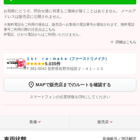
お気軽にどうぞ。問合せ後に何度もご連絡が届くことはありません。 メールア
ドレスは販売店に公開されません。
※無料電話をご利用の場合は、販売店へお客様の電話番号が通知されます。無料電話
番号ご利用の際の注意点は
こちら
IP電話、ひかり電話からはご利用いただけません。
詳細はこちら
１ｓｔ ｒｅ：ｍａｋｅ（ファーストリメイク）
5.0
35件
【STEP1】
認証画面でグーネットを友だち追加してから「許可する」ボタンを押
〒381-0042 長野県長野市稲田２－４１－１５
します
MAPで販売店までのルートを確認する
【STEP2】
トーク画面で
ボタンをタップして問い合わせを
完了してください。
スマートフォンの位置情報をONにしてください
こちら
装備
販売店
車両状態
装備略号／用語解説