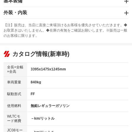
基本装備
エアバッグ：運転席/助手席
外装・内装
：装備あり
スライドドア
カーナビ
：装備なし
：装備なし
【注】販売は、当店に直接ご来場頂けるお客様を優先させていただきます。◆
お取置きはいたしません。◆在庫の有無をご確認お願いします。※販売は一般
サンルーフ
ABS
TV
：装備なし
：装備あり
：装備なし
のお客様に限ります。
エアコン
Wエアコン
オーディオ
：装備あり
：装備なし
：装備なし
リフトアップ
パワーステアリング
カタログ情報(新車時)
ビジュアル
：装備なし
：装備あり
：装備なし
ダウンヒルアシストコントロール
アルミホイール：15インチ
：装備なし
：装備あり
全長×全幅
3395x1475x1245mm
×全高
パワーウィンドウ
盗難防止システム
革シート
ハーフレザーシート
：装備あり
：装備あり
：装備なし
：装備なし
車両重量
840kg
アイドリングストップ
ドライブレコーダー
キーレス
LEDヘッドランプ
：装備なし
：装備なし
：装備あり
：装備なし
USB入力端子
Bluetooth接続
駆動形式
FF
HID(キセノンライト)
ポータブルナビ
：装備なし
：装備なし
：装備あり
：装備なし
100V電源
クリーンディーゼル
バックカメラ
ETC
使用燃料
無鉛レギュラーガソリン
：装備なし
：装備なし
：装備なし
：装備なし
センターデフロック
エアロ
スマートキー
：装備なし
WLTCモ
：装備なし
：装備なし
－km/リットル
ード燃費
レンタカーアップ
展示・試乗車
ローダウン
ランフラットタイヤ
：装備なし
：装備なし
：装備あり
：装備なし
JC08モー