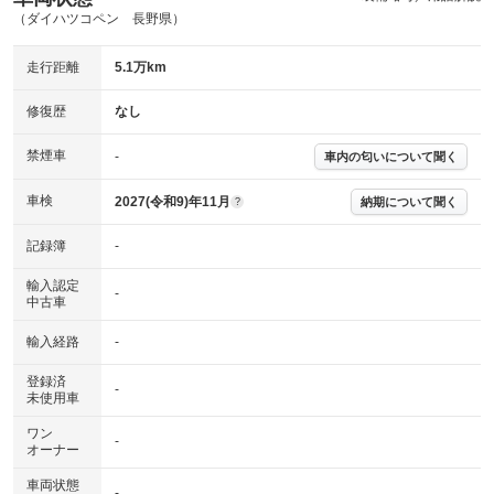
（ダイハツコペン 長野県）
走行距離
5.1万km
修復歴
なし
禁煙車
-
車内の匂いについて聞く
車検
2027(令和9)年11月
納期について聞く
?
記録簿
-
輸入認定
-
中古車
輸入経路
-
登録済
-
未使用車
ワン
-
オーナー
車両状態
-