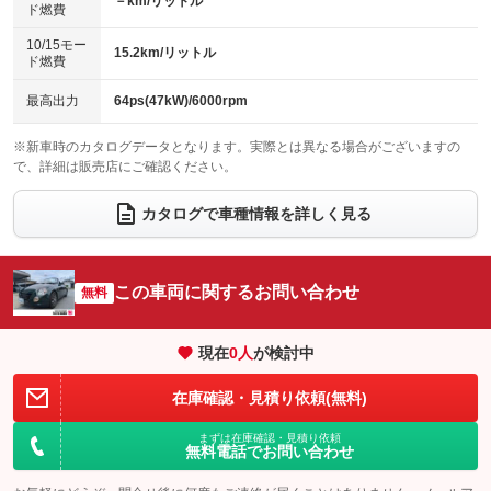
－km/リットル
ド燃費
電動格納ミラー
パワーシート
3列シート
：装備なし
：装備なし
：装備なし
10/15モー
装備略号／用語解説
15.2km/リットル
ベンチシート
フルフラットシート
ド燃費
：装備なし
：装備なし
チップアップシート
オットマン
：装備なし
：装備なし
最高出力
64ps(47kW)/6000rpm
電動格納サードシート
シートヒーター
：装備なし
：装備あり
※新車時のカタログデータとなります。実際とは異なる場合がございますの
で、詳細は販売店にご確認ください。
ウォークスルー
後席モニター
：装備なし
：装備なし
電動リアゲート
フロントカメラ
カタログで車種情報を詳しく見る
：装備なし
：装備なし
シートエアコン
全周囲カメラ
：装備なし
：装備なし
サイドカメラ
ルーフレール
この車両に関するお問い合わせ
：装備なし
無料
：装備なし
エアサスペンション
ヘッドライトウォッシャー
：装備なし
：装備なし
現在
0
人
が検討中
装備略号／用語解説
在庫確認・見積り依頼(無料)
まずは在庫確認・見積り依頼
無料電話でお問い合わせ