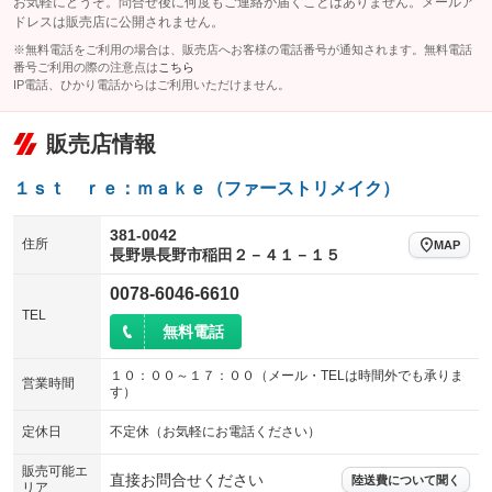
お気軽にどうぞ。問合せ後に何度もご連絡が届くことはありません。メールア
ドレスは販売店に公開されません。
※無料電話をご利用の場合は、販売店へお客様の電話番号が通知されます。無料電話
番号ご利用の際の注意点は
こちら
IP電話、ひかり電話からはご利用いただけません。
販売店情報
１ｓｔ ｒｅ：ｍａｋｅ（ファーストリメイク）
381-0042
住所
MAP
長野県長野市稲田２－４１－１５
0078-6046-6610
TEL
無料電話
１０：００～１７：００（メール・TELは時間外でも承りま
営業時間
す）
定休日
不定休（お気軽にお電話ください）
販売可能エ
直接お問合せください
陸送費について聞く
リア