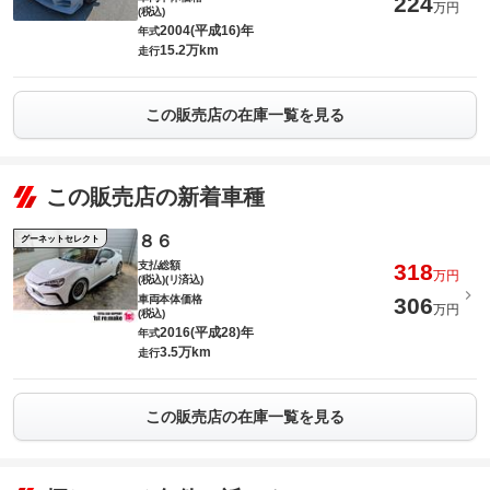
224
万円
(税込)
2004(平成16)年
年式
15.2万km
走行
この販売店の在庫一覧を見る
この販売店の新着車種
８６
グーネットセレクト
支払総額
318
万円
(税込)(リ済込)
車両本体価格
306
万円
(税込)
2016(平成28)年
年式
3.5万km
走行
この販売店の在庫一覧を見る