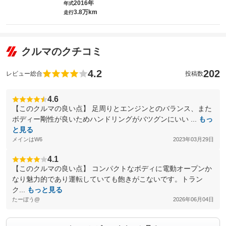
2016年
年式
3.8万km
走行
クルマのクチコミ
4.2
202
レビュー総合
投稿数
4.6
【このクルマの良い点】 足周りとエンジンとのバランス、また
ボディー剛性が良いためハンドリングがバツグンにいい ...
もっ
と見る
メインはW6
2023年03月29日
4.1
【このクルマの良い点】 コンパクトなボディに電動オープンか
なり魅力的であり運転していても飽きがこないです。トラン
ク...
もっと見る
たーぼう@
2026年06月04日