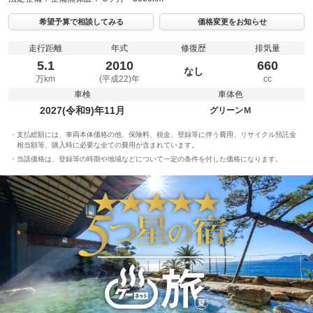
希望予算で相談してみる
価格変更をお知らせ
走行距離
年式
修復歴
排気量
5.1
2010
660
なし
万km
(平成22)年
cc
車検
車体色
2027(令和9)年11月
グリーンＭ
支払総額には、車両本体価格の他、保険料、税金、登録等に伴う費用、リサイクル預託金
相当額等、購入時に必要な全ての費用が含まれています。
当該価格は、登録等の時期や地域などについて一定の条件を付した価格になります。