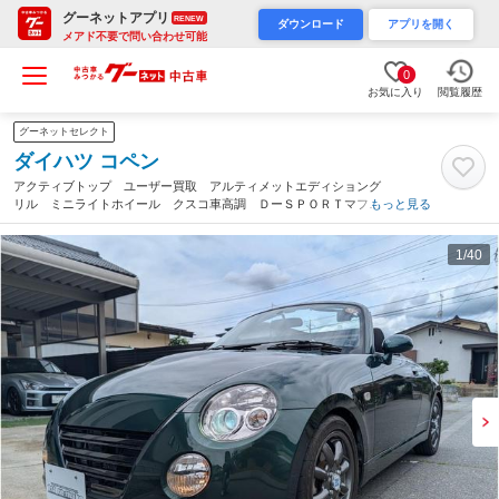
グーネットアプリ
RENEW
ダウンロード
アプリを開く
メアド不要で問い合わせ可能
0
お気に入り
閲覧履歴
グーネットセレクト
ダイハツ コペン
アクティブトップ ユーザー買取 アルティメットエディショング
リル ミニライトホイール クスコ車高調 ＤーＳＰＯＲＴマフラ
もっと見る
ー（長野県）
1
/40