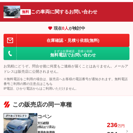
この車両に関するお問い合わせ
無料
現在
0
人
が検討中
在庫確認・見積り依頼(無料)
まずは在庫確認・見積り依頼
無料電話でお問い合わせ
お気軽にどうぞ。問合せ後に何度もご連絡が届くことはありません。メールア
ドレスは販売店に公開されません。
※無料電話をご利用の場合は、販売店へお客様の電話番号が通知されます。無料電話
番号ご利用の際の注意点は
こちら
IP電話、ひかり電話からはご利用いただけません。
この販売店の同一車種
コペン
グーネットセレクト
支払総額
236
万円
(税込)(リ済込)
車両本体価格