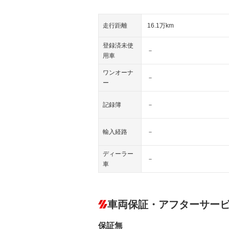
走行距離
16.1万km
登録済未使
－
用車
ワンオーナ
－
ー
記録簿
－
輸入経路
－
ディーラー
－
車
車両保証・アフターサー
保証無