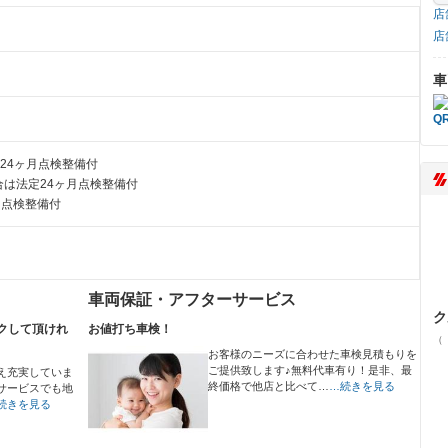
店
店
車
24ヶ月点検整備付
は法定24ヶ月点検整備付
月点検整備付
車両保証・アフターサービス
ク
クして頂けれ
お値打ち車検！
（
お客様のニーズに合わせた車検見積もりを
ご提供致します♪無料代車有り！是非、最
え充実していま
終価格で他店と比べて…
…続きを見る
サービスでも地
続きを見る