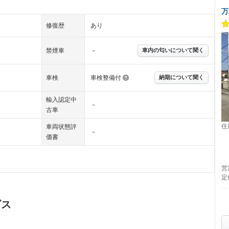
万
修復歴
あり
禁煙車
－
車内の匂いについて聞く
車検
車検整備付
納期について聞く
輸入認定中
－
古車
住
車両状態評
－
価書
営
定
ビス