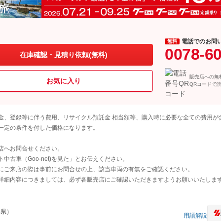
電話でのお問
無料
0078-6
在庫確認・見積り依頼(無料)
販売店への無
お気に入り
QRコードで
金、登録等に伴う費用、リサイクル預託金 相当額等、購入時に必要な全ての費用が
一定の条件を付した価格になります。
店へお問合せください。
古車（Goo-net)を見た」とお伝えください。
にご来店の際は事前にお問合せの上、該当車両の有無をご確認ください。
詳細内容につきましては、必ず各販売店にご確認いただきますようお願いいたしま
梨県）
用語解説