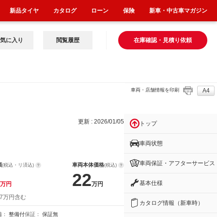
新品タイヤ
カタログ
ローン
保険
新車・中古車マガジン
気に入り
閲覧履歴
在庫確認・見積り依頼
車両・店舗情報を印刷
A4
更新 : 2026/01/05
トップ
車両状態
車両保証・アフターサービス
額
車両本体価格
(税込・リ済込)
(税込)
22
基本仕様
万円
万円
 7万円含む
カタログ情報（新車時）
備：
整備付
保証：
保証無