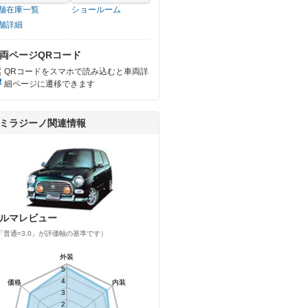
舗在庫一覧
ショールーム
舗詳細
両ページQRコード
QRコードをスマホで読み込むと車両詳
細ページに遷移できます
ミラジーノ関連情報
ルマレビュー
「普通=3.0」が評価軸の基準です）
外装
外装
5
5
4
4
価格
価格
内装
内装
3
3
2
2