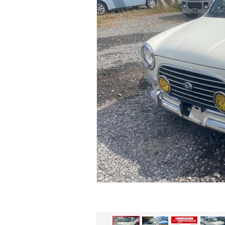
マガジン
車カタログ
自動車ローン
保険
レビュー
価格相場
教習所
用語集