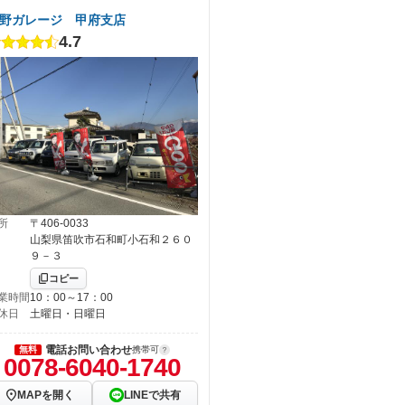
野ガレージ 甲府支店
4.7
所
〒406-0033
山梨県笛吹市石和町小石和２６０
９－３
コピー
業時間
10：00～17：00
休日
土曜日・日曜日
電話お問い合わせ
無料
携帯可
0078-6040-1740
MAPを開く
LINEで共有