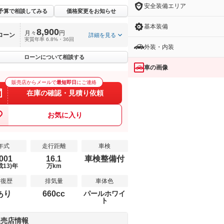
安全装備エリア
予算で相談してみる
価格変更をお知らせ
基本装備
8,900
月々
円
ローン
詳細を見る
実質年率 6.8%・36回
外装・内装
ローンについて相談する
車の画像
販売店からメールで
最短即日
にご連絡
在庫の確認・見積り依頼
お気に入り
年式
走行距離
車検
001
16.1
車検整備付
成13)年
万km
修復歴
排気量
車体色
あり
660cc
パールホワイ
ト
販売店情報