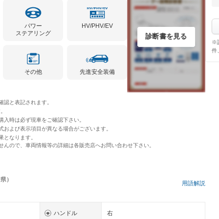
パワー
HV/PHV/EV
ステアリング
診断書を見る
※
件
その他
先進安全装備
確認と表記されます。
す。
購入時は必ず現車をご確認下さい。
式および表示項目が異なる場合がございます。
果となります。
せんので、車両情報等の詳細は各販売店へお問い合わせ下さい。
梨県）
用語解説
ハンドル
右