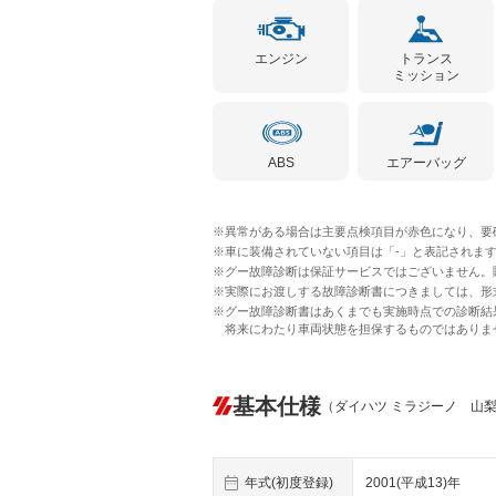
エンジン
トランス
ミッション
ABS
エアーバッグ
※異常がある場合は主要点検項目が赤色になり、要
※車に装備されていない項目は「-」と表記されま
※グー故障診断は保証サービスではございません。
※実際にお渡しする故障診断書につきましては、形
※グー故障診断書はあくまでも実施時点での診断結
将来にわたり車両状態を担保するものではありま
基本仕様
（ダイハツ ミラジーノ 山
年式(初度登録)
2001(平成13)年