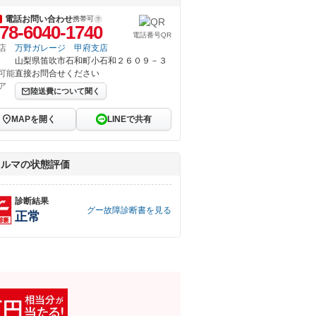
電話お問い合わせ
携帯可
78-6040-1740
電話番号QR
店
万野ガレージ 甲府支店
山梨県笛吹市石和町小石和２６０９－３
可能
直接お問合せください
ア
陸送費について聞く
MAPを開く
LINEで共有
クルマの状態評価
診断結果
グー故障診断書を見る
正常