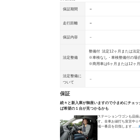
保証期間
－
走行距離
－
保証内容
－
整備付 法定12ヶ月または法定
法定整備
※車検なし・車検整備付の場合
※商用車は6ヶ月または12ヶ
法定整備に
－
ついて
保証
続々と新入庫が御座いますので小まめにチェッ
ば希望の１台が見つかるかも
ステーションワゴンも品揃
す。全車お値打ち宣言中☆
域一番店を目指します…
…