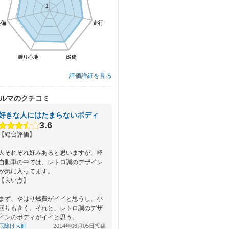
1
1
装備
装備
走行
走行
乗り心地
乗り心地
燃費
燃費
評価詳細を見る
ルマのクチコミ
好きな人にはたまらないボディ
3.6
【総合評価】
人それぞれ好みあると思いますが、軽
自動車の中では、レトロ調のデザイン
が気に入ってます。
【良い点】
まず、やはり燃費がイイと思うし、小
回りもきく。それと、レトロ調のデザ
インのボディがイイと思う。
【悪い点】
厄除け大師
2014年06月05日投稿