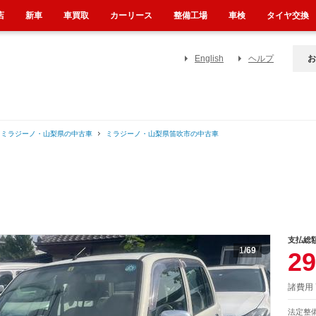
店
新車
車買取
カーリース
整備工場
車検
タイヤ交換
English
ヘルプ
お
ミラジーノ・山梨県の中古車
ミラジーノ・山梨県笛吹市の中古車
支払総
1
/69
29
諸費用
法定整