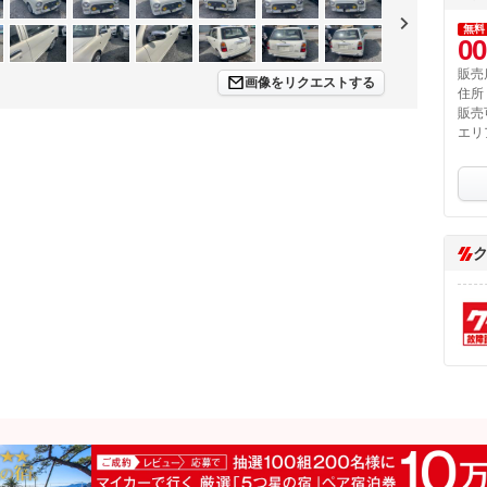
無料
00
販売
画像をリクエストする
住所
販売
エリ