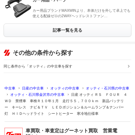
カー用品・パーツ
カー用品ブランドMAXWINより、本体だけを外して卓上でも
使える配線ゼロの2WAYヘッドレストファン…
記事一覧を見る
その他の条件から探す
同じ条件から「オッティ」の中古車を探す
中古車
日産の中古車
オッティの中古車
オッティ・石川県の中古車
オッティ・石川県金沢市の中古車
日産 オッティ ＲＳ ＦＯＵＲ ４
ＷＤ 禁煙車 車検Ｒ１０年１月 走行５５，７００ｋｍ 新品バッテリ
ー キーレス ナビ＆ＴＶ ＬＥＤポジション＆ルームランプ＆ナンバー
灯 ＨＩＤヘッドライト シートヒーター 寒冷地仕様車
車買取・車査定はグーネット買取 営業電