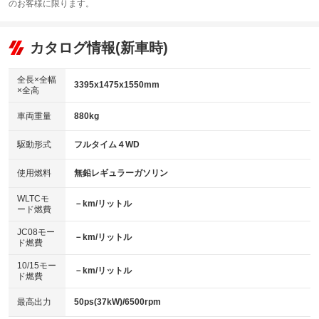
：装備あり
のお客様に限ります。
エアコン
Wエアコン
オーディオ：CDまたはCDチェンジャー
：装備あり
：装備なし
：装備あり
リフトアップ
パワーステアリング
カタログ情報(新車時)
ビジュアル：-／DVD再生
：装備なし
：装備あり
：装備あり
ダウンヒルアシストコントロール
アルミホイール：13インチ
：装備なし
：装備あり
全長×全幅
3395x1475x1550mm
×全高
パワーウィンドウ
盗難防止システム
革シート
ハーフレザーシート
：装備あり
：装備あり
：装備なし
：装備なし
車両重量
880kg
アイドリングストップ
ドライブレコーダー
キーレス
LEDヘッドランプ
：装備なし
：装備なし
：装備あり
：装備なし
USB入力端子
Bluetooth接続
駆動形式
フルタイム４WD
HID(キセノンライト)
ポータブルナビ
：装備なし
：装備なし
：装備あり
：装備なし
100V電源
クリーンディーゼル
バックカメラ
ETC
使用燃料
無鉛レギュラーガソリン
：装備なし
：装備なし
：装備あり
：装備なし
センターデフロック
エアロ
スマートキー
：装備なし
WLTCモ
：装備あり
：装備なし
－km/リットル
ード燃費
レンタカーアップ
展示・試乗車
ローダウン
ランフラットタイヤ
：装備なし
：装備なし
：装備なし
：装備なし
JC08モー
－km/リットル
ド燃費
電動格納ミラー
パワーシート
3列シート
：装備あり
：装備なし
：装備なし
10/15モー
装備略号／用語解説
－km/リットル
ベンチシート
フルフラットシート
ド燃費
：装備あり
：装備あり
チップアップシート
オットマン
：装備なし
：装備なし
最高出力
50ps(37kW)/6500rpm