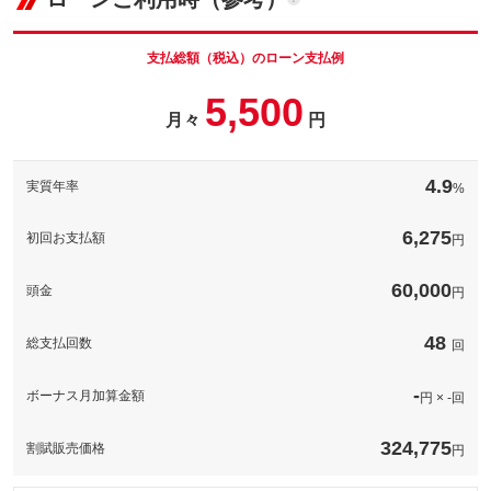
支払総額（税込）のローン支払例
5,500
月々
円
4.9
実質年率
%
6,275
初回お支払額
円
60,000
頭金
円
48
総支払回数
回
-
ボーナス月加算金額
円 × -回
324,775
割賦販売価格
円