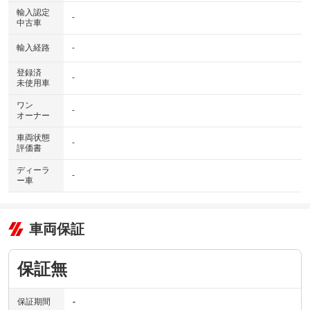
輸入認定
-
中古車
輸入経路
-
登録済
-
未使用車
ワン
-
オーナー
車両状態
-
評価書
ディーラ
-
ー車
車両保証
保証無
保証期間
-