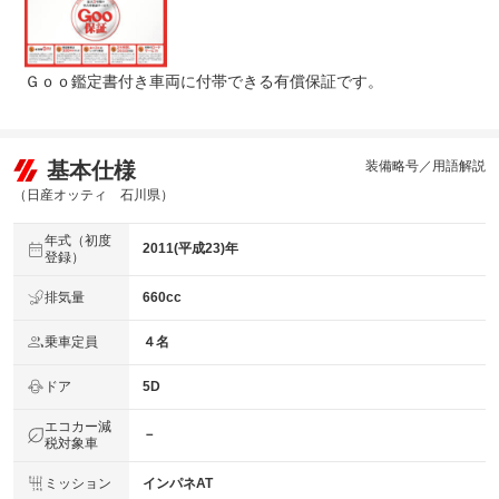
Ｇｏｏ鑑定書付き車両に付帯できる有償保証です。
基本仕様
装備略号／用語解説
（日産オッティ 石川県）
年式（初度
2011(平成23)年
登録）
排気量
660cc
乗車定員
４名
ドア
5D
エコカー減
－
税対象車
ミッション
インパネAT