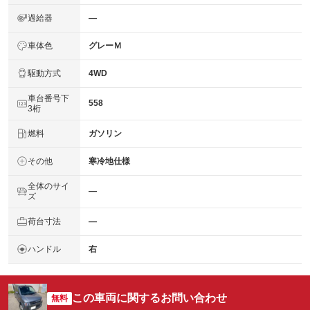
過給器
―
車体色
グレーＭ
駆動方式
4WD
車台番号下
558
3桁
燃料
ガソリン
その他
寒冷地仕様
全体のサイ
―
ズ
荷台寸法
―
ハンドル
右
この車両に関するお問い合わせ
無料