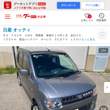
グーネットアプリ
RENEW
ダウンロード
アプリを開く
メアド不要で問い合わせ可能
0
お気に入り
閲覧履歴
日産 オッティ
ＲＳ ＦＯＵＲ ４ＷＤ 禁煙車 車検Ｒ１０年１月 走行５５，
７００ｋｍ 新品バッテリー キーレス ナビ＆ＴＶ ＬＥＤポジ
もっと見る
ション＆ルームランプ＆ナンバー灯 ＨＩＤヘッドライト シート
ヒーター 寒冷地仕様車（石川県）
1
/55