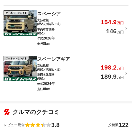
スペーシア
グーネットセレクト
支払総額
154.9
万円
(税込)(リ済込・追)
車両本体価格
146
万円
(税込)
2026年
年式
8km
走行
スペーシアギア
グーネットセレクト
支払総額
198.2
万円
(税込)(リ済込・追)
車両本体価格
189.9
万円
(税込)
2024年
年式
8km
走行
クルマのクチコミ
3.8
122
レビュー総合
投稿数