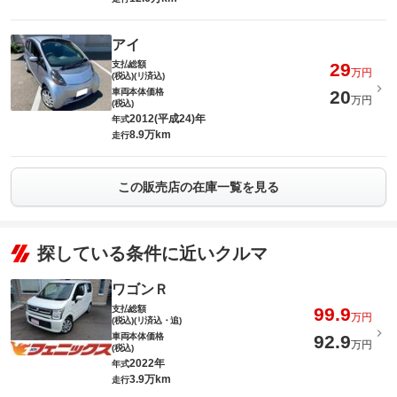
アイ
支払総額
29
万円
(税込)(リ済込)
車両本体価格
20
万円
(税込)
2012(平成24)年
年式
8.9万km
走行
この販売店の在庫一覧を見る
探している条件に近いクルマ
ワゴンＲ
支払総額
99.9
万円
(税込)(リ済込・追)
車両本体価格
92.9
万円
(税込)
2022年
年式
3.9万km
走行