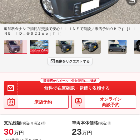
追加料金ナシで消耗品交換で安心！ ＬＩＮＥで商談／来店予約ＯＫです［ＬＩ
ＮＥ ＩＤ→＠６２１ｐｏｊｈｉ］
画像をリクエストする
販売店からメールで
最短即日
にご連絡
無料で在庫確認・見積り依頼する
オンライン
来店予約
商談予約
支払総額
車両本体価格
(税込/リ済込)
(税込)
30
23
万円
万円