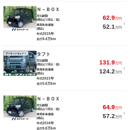
Ｎ－ＢＯＸ
支払総額
62.9
万円
(税込)(リ済込・追)
車両本体価格
52.1
万円
(税込)
2015年
年式
9.4万km
走行
タフト
グーネットセレクト
支払総額
131.9
万円
(税込)(リ済込・追)
車両本体価格
124.2
万円
(税込)
2021年
年式
5.6万km
走行
Ｎ－ＢＯＸ
支払総額
64.9
万円
(税込)(リ済込・追)
車両本体価格
57.2
万円
(税込)
2016年
年式
9.8万km
走行