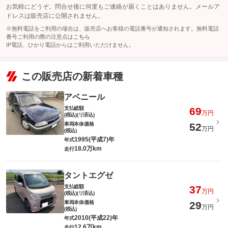
お気軽にどうぞ。問合せ後に何度もご連絡が届くことはありません。メールア
ドレスは販売店に公開されません。
※無料電話をご利用の場合は、販売店へお客様の電話番号が通知されます。無料電話
番号ご利用の際の注意点は
こちら
IP電話、ひかり電話からはご利用いただけません。
この販売店の新着車種
アベニール
支払総額
69
万円
(税込)(リ済込)
車両本体価格
52
万円
(税込)
1995(平成7)年
年式
18.0万km
走行
タントエグゼ
支払総額
37
万円
(税込)(リ済込)
車両本体価格
29
万円
(税込)
2010(平成22)年
年式
12.6万km
走行