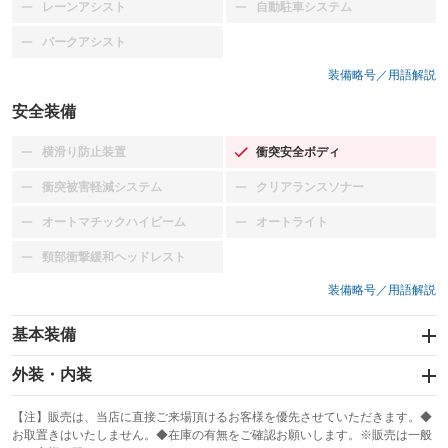
レーンアシスト
自動駐車システム
：装備なし
：装備なし
パークアシスト
：装備なし
装備略号／用語解説
安全装備
横滑り防止装置
衝突安全ボディ
：装備なし
：装備あり
衝突被害軽減システム
クリアランスソナー
：装備なし
：装備なし
オートマチックハイビーム
オートライト
：装備なし
：装備なし
頸部衝撃緩和ヘッドレスト
：装備なし
装備略号／用語解説
基本装備
エアバッグ：運転席/助手席
外装・内装
：装備あり
スライドドア
カーナビ：SDナビ
：装備なし
：装備あり
【注】販売は、当店に直接ご来場頂けるお客様を優先させていただきます。◆
お取置きはいたしません。◆在庫の有無をご確認お願いします。※販売は一般
サンルーフ
ABS
TV：ワンセグ
：装備なし
：装備あり