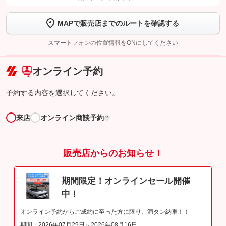
【STEP2】
トーク画面で
ボタンをタップして問い合わせを
MAPで販売店までのルートを確認する
完了してください。
スマートフォンの位置情報をONにしてください
こちら
オンライン予約
予約する内容を選択してください。
来店
オンライン商談予約
?
販売店からのお知らせ！
期間限定！オンラインセール開催
中！
オンライン予約からご成約に至った方に限り、満タン納車！！
期間：2026年07月29日～2026年08月16日