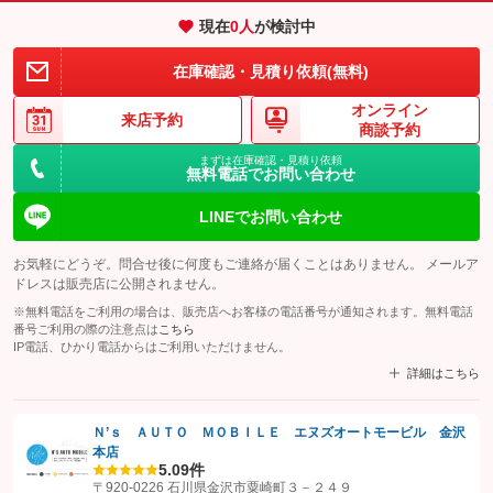
現在
0
人
が検討中
在庫確認・見積り依頼(無料)
オンライン
来店予約
商談予約
まずは在庫確認・見積り依頼
無料電話でお問い合わせ
LINEでお問い合わせ
お気軽にどうぞ。問合せ後に何度もご連絡が届くことはありません。 メールア
ドレスは販売店に公開されません。
※無料電話をご利用の場合は、販売店へお客様の電話番号が通知されます。無料電話
番号ご利用の際の注意点は
こちら
IP電話、ひかり電話からはご利用いただけません。
詳細はこちら
Ｎ’ｓ ＡＵＴＯ ＭＯＢＩＬＥ エヌズオートモービル 金沢
本店
【STEP1】
認証画面でグーネットを友だち追加してから「許可する」ボタンを押
5.0
9件
します
〒920-0226 石川県金沢市粟崎町３－２４９