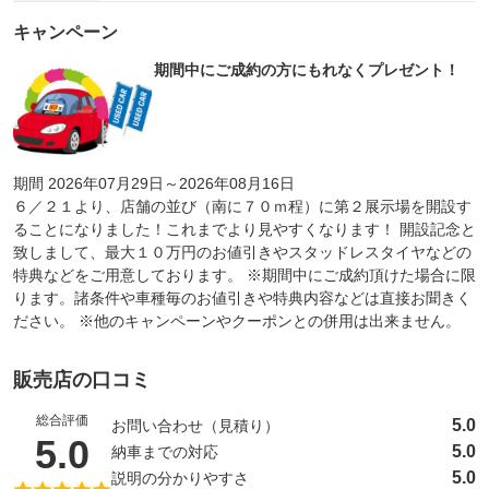
キャンペーン
期間中にご成約の方にもれなくプレゼント！
期間 2026年07月29日～2026年08月16日
６／２１より、店舗の並び（南に７０ｍ程）に第２展示場を開設す
ることになりました！これまでより見やすくなります！ 開設記念と
致しまして、最大１０万円のお値引きやスタッドレスタイヤなどの
特典などをご用意しております。 ※期間中にご成約頂けた場合に限
ります。諸条件や車種毎のお値引きや特典内容などは直接お聞きく
ださい。 ※他のキャンペーンやクーポンとの併用は出来ません。
販売店の口コミ
総合評価
5.0
お問い合わせ（見積り）
（5点満点中）
5.0
5.0
納車までの対応
5.0
説明の分かりやすさ