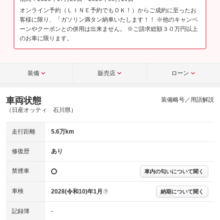
オンライン予約（ＬＩＮＥ予約でもＯＫ！）からご成約に至ったお
客様に限り、「ガソリン満タン納車いたします！！ ※他のキャンペ
ーンやクーポンとの併用は出来ません。 ※ご請求総額３０万円以上
のお車に限ります。
装備
販売店
ローン
車両状態
装備略号／用語解説
（日産オッティ 石川県）
走行距離
5.6万km
修復歴
あり
禁煙車
車内の匂いについて聞く
車検
2028(令和10)年1月
納期について聞く
?
記録簿
-