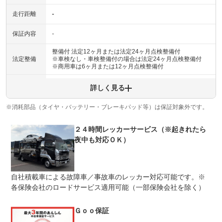
走行距離
-
保証内容
-
整備付 法定12ヶ月または法定24ヶ月点検整備付
法定整備
※車検なし・車検整備付の場合は法定24ヶ月点検整備付
※商用車は6ヶ月または12ヶ月点検整備付
法定整備
-
詳しく見る
について
※消耗部品（タイヤ・バッテリー・ブレーキパッド等）は保証対象外です。
２４時間レッカーサービス（※起きれたら
夜中も対応ＯＫ）
自社積載車による故障車／事故車のレッカー対応可能です。※
各保険会社のロードサービス適用可能（一部保険会社を除く）
Ｇｏｏ保証