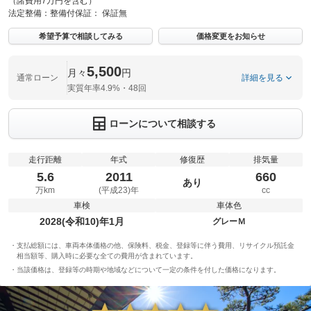
（諸費用7万円を含む）
法定整備：
整備付
保証：
保証無
希望予算で相談してみる
価格変更をお知らせ
5,500
月々
円
通常ローン
詳細を見る
実質年率4.9%・48回
ローンについて相談する
走行距離
年式
修復歴
排気量
5.6
2011
660
あり
万km
(平成23)年
cc
車検
車体色
2028(令和10)年1月
グレーＭ
支払総額には、車両本体価格の他、保険料、税金、登録等に伴う費用、リサイクル預託金
相当額等、購入時に必要な全ての費用が含まれています。
当該価格は、登録等の時期や地域などについて一定の条件を付した価格になります。