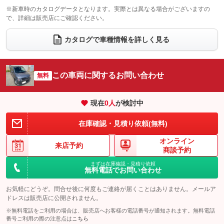
電動格納サードシート
シートヒーター
：装備なし
：装備あり
※新車時のカタログデータとなります。実際とは異なる場合がございますの
で、詳細は販売店にご確認ください。
ウォークスルー
後席モニター
：装備なし
：装備なし
電動リアゲート
フロントカメラ
カタログで車種情報を詳しく見る
：装備なし
：装備なし
シートエアコン
全周囲カメラ
：装備なし
：装備なし
サイドカメラ
ルーフレール
この車両に関するお問い合わせ
：装備なし
無料
：装備なし
エアサスペンション
ヘッドライトウォッシャー
：装備なし
：装備なし
現在
0
人
が検討中
装備略号／用語解説
在庫確認・見積り依頼(無料)
オンライン
来店予約
商談予約
まずは在庫確認・見積り依頼
無料電話でお問い合わせ
お気軽にどうぞ。問合せ後に何度もご連絡が届くことはありません。メールア
ドレスは販売店に公開されません。
※無料電話をご利用の場合は、販売店へお客様の電話番号が通知されます。無料電話
番号ご利用の際の注意点は
こちら