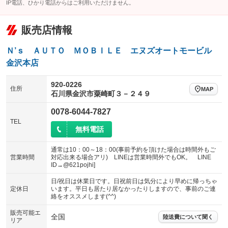
IP電話、ひかり電話からはご利用いただけません。
販売店情報
Ｎ’ｓ ＡＵＴＯ ＭＯＢＩＬＥ エヌズオートモービル
金沢本店
920-0226
住所
MAP
石川県金沢市粟崎町３－２４９
0078-6044-7827
TEL
無料電話
通常は10：00～18：00(事前予約を頂けた場合は時間外もご
営業時間
対応出来る場合アリ) LINEは営業時間外でもOK。 LINE
ID→@621pojhi]
日/祝日は休業日です。日祝前日は気分により早めに帰っちゃ
定休日
います。平日も居たり居なかったりしますので、事前のご連
絡をオススメします(^^)
販売可能エ
全国
陸送費について聞く
リア