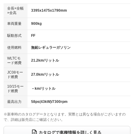
ダウンヒルアシストコントロール
：装備なし
アルミホイール
全長×全幅
：装備なし
3395x1475x1790mm
×全高
パワーウィンドウ
盗難防止システム
：装備あり
：装備あり
革シート
ハーフレザーシート
：装備なし
：装備なし
車両重量
900kg
アイドリングストップ
ドライブレコーダー
：装備あり
：装備なし
キーレス
LEDヘッドランプ
：装備あり
：装備あり
USB入力端子
Bluetooth接続
駆動形式
FF
：装備あり
：装備あり
HID(キセノンライト)
ポータブルナビ
：装備なし
：装備なし
100V電源
クリーンディーゼル
使用燃料
無鉛レギュラーガソリン
：装備なし
：装備なし
バックカメラ
ETC
：装備あり
：装備なし
センターデフロック
：装備なし
WLTCモ
エアロ
スマートキー
21.2km/リットル
：装備なし
：装備あり
ード燃費
レンタカーアップ
展示・試乗車
：装備なし
：装備なし
ローダウン
ランフラットタイヤ
：装備なし
：装備なし
JC08モー
27.0km/リットル
ド燃費
電動格納ミラー
：装備あり
パワーシート
3列シート
：装備なし
：装備なし
10/15モー
装備略号／用語解説
－km/リットル
ド燃費
ベンチシート
フルフラットシート
：装備あり
：装備あり
チップアップシート
オットマン
最高出力
58ps(43kW)/7300rpm
：装備なし
：装備なし
電動格納サードシート
シートヒーター
：装備なし
：装備あり
※新車時のカタログデータとなります。実際とは異なる場合がございますの
で、詳細は販売店にご確認ください。
ウォークスルー
後席モニター
：装備なし
：装備なし
カタログで車種情報を詳しく見る
電動リアゲート
フロントカメラ