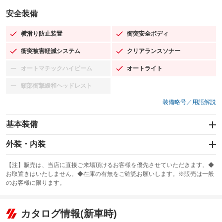
安全装備
横滑り防止装置
衝突安全ボディ
：装備あり
：装備あり
衝突被害軽減システム
クリアランスソナー
：装備あり
：装備あり
オートマチックハイビーム
オートライト
：装備なし
：装備あり
頸部衝撃緩和ヘッドレスト
：装備なし
装備略号／用語解説
基本装備
エアバッグ：運転席/助手席
外装・内装
：装備あり
スライドドア：両側スライド・片側電動
カーナビ：メモリーナビ他
：装備あり
：装備あり
【注】販売は、当店に直接ご来場頂けるお客様を優先させていただきます。◆
お取置きはいたしません。◆在庫の有無をご確認お願いします。※販売は一般
サンルーフ
ABS
TV：ワンセグ
：装備なし
：装備あり
：装備あり
のお客様に限ります。
エアコン
Wエアコン
オーディオ：CDまたはCDチェンジャー／ミュージックプレイヤー接続
：装備あり
：装備なし
：装備あり
可
リフトアップ
パワーステアリング
カタログ情報(新車時)
：装備なし
：装備あり
ビジュアル：-／DVD再生
：装備あり