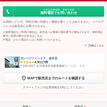
まずは在庫確認・見積り依頼
無料電話でお問い合わせ
お気軽にどうぞ。問合せ後に何度もご連絡が届くことはありません。 メールア
ドレスは販売店に公開されません。
※無料電話をご利用の場合は、販売店へお客様の電話番号が通知されます。無料電話
番号ご利用の際の注意点は
こちら
IP電話、ひかり電話からはご利用いただけません。
詳細はこちら
ガレージフィックス 金沢店
4.9
117件
【STEP1】
認証画面でグーネットを友だち追加してから「許可する」ボタンを押
〒920-0027 石川県金沢市駅西新町２－１２－１５
します
MAPで販売店までのルートを確認する
【STEP2】
トーク画面で
ボタンをタップして問い合わせを
完了してください。
スマートフォンの位置情報をONにしてください
こちら
装備
販売店