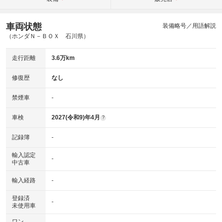
車両状態
装備略号／用語解説
（ホンダＮ－ＢＯＸ 石川県）
走行距離
3.6万km
修復歴
なし
禁煙車
-
車検
2027(令和9)年4月
?
記録簿
-
輸入認定
-
中古車
輸入経路
-
登録済
-
未使用車
ワン