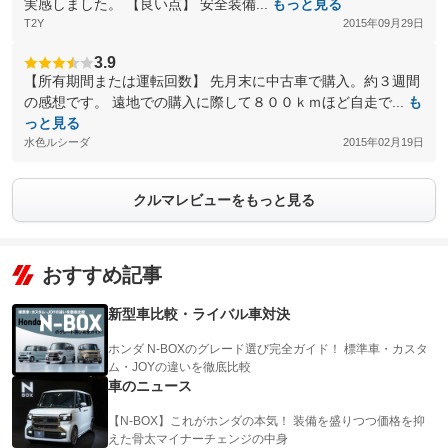
実感しました。 【良い点】 安全装備...
もっと見る
T2Y
2015年09月29日
3.9
【所有期間または運転回数】 先月末に中古車で購入。約３週間
の感想です。 遠地での購入に際して８００ｋｍほど自走で...
も
っと見る
水色ルシーダ
2015年02月19日
クルマレビューをもっと見る
おすすめ記事
新型車比較・ライバル車対決
ホンダ N-BOXのグレード選び完全ガイド！ 標準車・カスタ
ム・JOYの違いを徹底比較
車のニュース
【N-BOX】これがホンダの本気！ 装備を盛りつつ価格を抑
えた骨太マイナーチェンジの中身