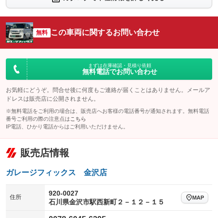
：装備なし
：装備なし
シートエアコン
全周囲カメラ
：装備なし
：装備なし
この車両に関するお問い合わせ
サイドカメラ
無料
ルーフレール
：装備なし
：装備なし
エアサスペンション
ヘッドライトウォッシャー
：装備なし
：装備なし
装備略号／用語解説
まずは在庫確認・見積り依頼
無料電話でお問い合わせ
お気軽にどうぞ。問合せ後に何度もご連絡が届くことはありません。メールア
ドレスは販売店に公開されません。
※無料電話をご利用の場合は、販売店へお客様の電話番号が通知されます。無料電話
番号ご利用の際の注意点は
こちら
IP電話、ひかり電話からはご利用いただけません。
販売店情報
ガレージフィックス 金沢店
920-0027
住所
MAP
石川県金沢市駅西新町２－１２－１５