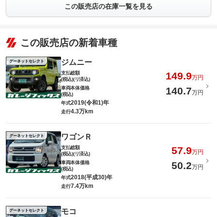
この販売店の在庫一覧を見る
この販売店の新着車種
ジムニー
グーネットセレクト
支払総額
149.9
万円
(税込)(リ済込)
車両本体価格
140.7
万円
(税込)
2019(令和1)年
年式
4.3万km
走行
ワゴンＲ
グーネットセレクト
支払総額
57.9
万円
(税込)(リ済込)
車両本体価格
50.2
万円
(税込)
2018(平成30)年
年式
7.4万km
走行
モコ
グーネットセレクト