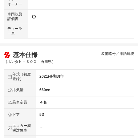
-
オーナー
車両状態
評価書
ディーラ
-
ー車
基本仕様
装備略号／用語解説
（ホンダＮ－ＢＯＸ 石川県）
年式（初度
2021(令和3)年
登録）
排気量
660cc
乗車定員
４名
ドア
5D
エコカー減
－
税対象車