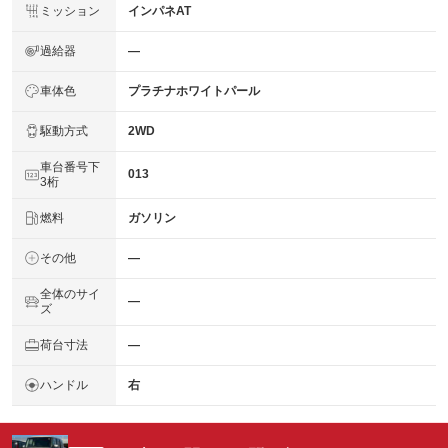
ミッション
インパネAT
過給器
―
車体色
プラチナホワイトパール
駆動方式
2WD
車台番号下
013
3桁
燃料
ガソリン
その他
―
全体のサイ
―
ズ
荷台寸法
―
ハンドル
右