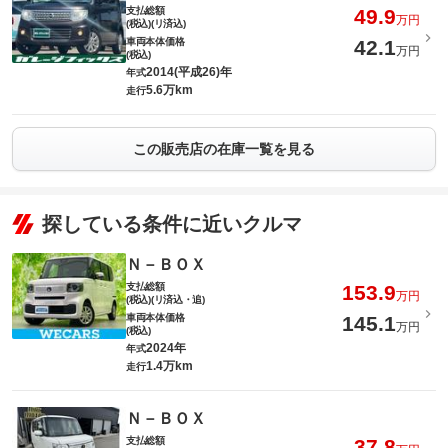
支払総額
49.9
万円
(税込)(リ済込)
車両本体価格
42.1
万円
(税込)
2014(平成26)年
年式
5.6万km
走行
この販売店の在庫一覧を見る
探している条件に近いクルマ
Ｎ－ＢＯＸ
支払総額
153.9
万円
(税込)(リ済込・追)
車両本体価格
145.1
万円
(税込)
2024年
年式
1.4万km
走行
Ｎ－ＢＯＸ
支払総額
37.8