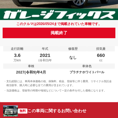
このクルマは2026/05/24まで掲載されていた車輛です。
掲載終了
走行距離
年式
修復歴
排気量
3.6
2021
660
なし
万km
(令和3)年
cc
車検
車体色
2027(令和9)年4月
プラチナホワイトパール
支払総額には、車両本体価格の他、保険料、税金、登録等に伴う費用、リサイクル預託金
相当額等、購入時に必要な全ての費用が含まれています。
当該価格は、登録等の時期や地域などについて一定の条件を付した価格になります。
この車両に関するお問い合わせ
無料