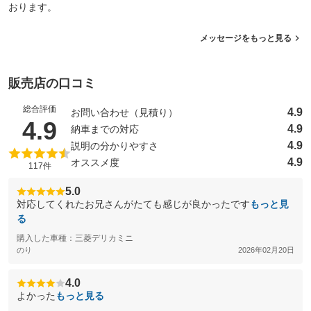
おります。
メッセージをもっと見る
販売店の口コミ
総合評価
4.9
お問い合わせ（見積り）
（5点満点中）
4.9
4.9
納車までの対応
4.9
説明の分かりやすさ
4.9
オススメ度
117件
5.0
対応してくれたお兄さんがたても感じが良かったです
もっと見
る
購入した車種：三菱デリカミニ
のり
2026年02月20日
4.0
よかった
もっと見る