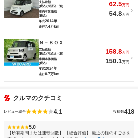
支払総額
62.5
万円
(税込)(リ済込・追)
車両本体価格
54.8
万円
(税込)
2014年
年式
7.4万km
走行
Ｎ－ＢＯＸ
支払総額
158.8
万円
(税込)(リ済込・追)
車両本体価格
150.1
万円
(税込)
2024年
年式
0.7万km
走行
クルマのクチコミ
4.1
418
レビュー総合
投稿数
5.0
【所有期間または運転回数】 【総合評価】 最近の軽のすごさを