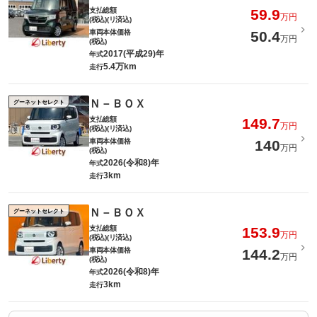
支払総額
59.9
万円
(税込)(リ済込)
車両本体価格
50.4
万円
(税込)
2017(平成29)年
年式
5.4万km
走行
Ｎ－ＢＯＸ
グーネットセレクト
支払総額
149.7
万円
(税込)(リ済込)
車両本体価格
140
万円
(税込)
2026(令和8)年
年式
3km
走行
Ｎ－ＢＯＸ
グーネットセレクト
支払総額
153.9
万円
(税込)(リ済込)
車両本体価格
144.2
万円
(税込)
2026(令和8)年
年式
3km
走行