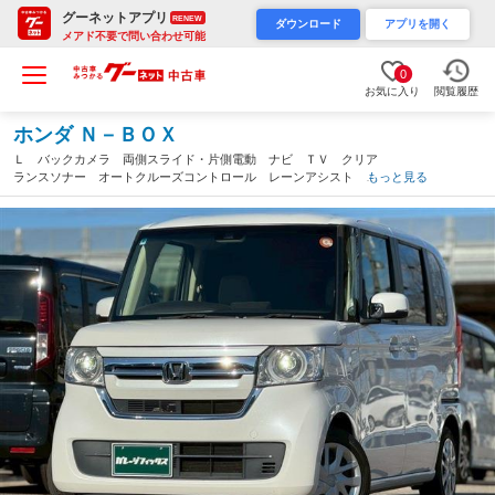
グーネットアプリ
RENEW
ダウンロード
アプリを開く
メアド不要で問い合わせ可能
0
お気に入り
閲覧履歴
ホンダ Ｎ－ＢＯＸ
Ｌ バックカメラ 両側スライド・片側電動 ナビ ＴＶ クリア
ランスソナー オートクルーズコントロール レーンアシスト 衝
もっと見る
突被害軽減システム オートライト ＬＥＤヘッドランプ スマー
トキー（石川県）