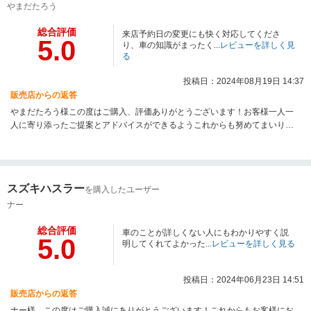
やまだたろう
総合評価
来店予約日の変更にも快く対応してくださ
5.0
り、車の知識がまったく...
レビューを詳しく見
る
投稿日：2024年08月19日 14:37
販売店からの返答
やまだたろう様この度はご購入、評価ありがとうございます！お客様一人一
人に寄り添ったご提案とアドバイスができるようこれからも努めてまいりま
す。これからもよろしくお願いします！
スズキハスラー
を購入したユーザー
ナー
総合評価
車のことが詳しくない人にもわかりやすく説
5.0
明してくれてよかった...
レビューを詳しく見る
投稿日：2024年06月23日 14:51
販売店からの返答
ナー様 この度はご購入誠にありがとうございます！これからもお客様にお