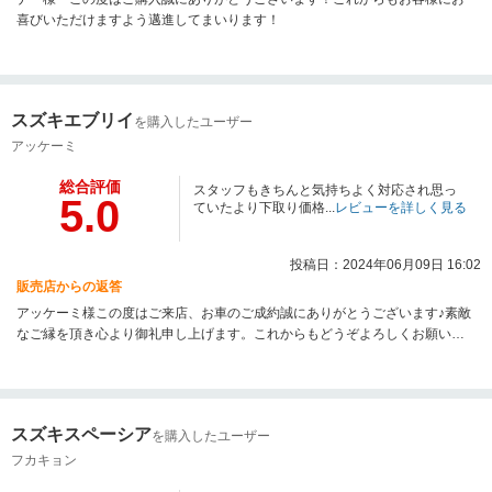
喜びいただけますよう邁進してまいります！
スズキエブリイ
を購入したユーザー
アッケーミ
総合評価
スタッフもきちんと気持ちよく対応され思っ
5.0
ていたより下取り価格...
レビューを詳しく見る
投稿日：2024年06月09日 16:02
販売店からの返答
アッケーミ様この度はご来店、お車のご成約誠にありがとうございます♪素敵
なご縁を頂き心より御礼申し上げます。これからもどうぞよろしくお願いし
ます！
スズキスペーシア
を購入したユーザー
フカキョン