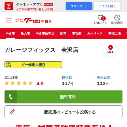
グーネットアプリ
RENEW
ダウンロード
アプリを開く
メアド不要で問い合わせ可能
0
お気に入り
閲覧履歴
中古車
輸入車
中古車販売店
新車
車買取
カーリース
整備工場
ガレージフィックス 金沢店
MAP
グー鑑定加盟店
総合評価
投稿数
在庫台数
117
112
4.9
件
台
無料電話
販売店のレビューを投稿する