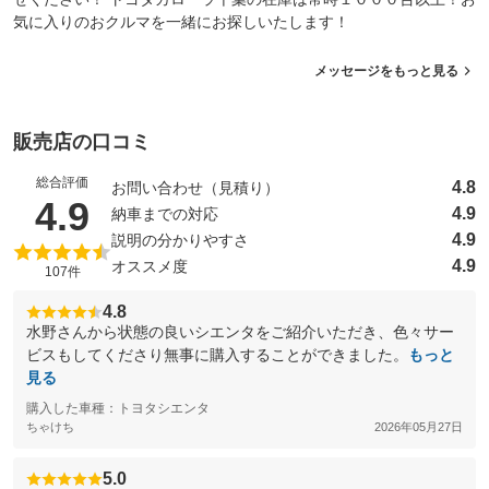
気に入りのおクルマを一緒にお探しいたします！
メッセージをもっと見る
販売店の口コミ
総合評価
4.8
お問い合わせ（見積り）
（5点満点中）
4.9
4.9
納車までの対応
4.9
説明の分かりやすさ
4.9
オススメ度
107件
4.8
水野さんから状態の良いシエンタをご紹介いただき、色々サー
ビスもしてくださり無事に購入することができました。
もっと
見る
購入した車種：トヨタシエンタ
ちゃけち
2026年05月27日
5.0