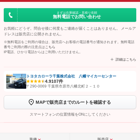
まずは在庫確認・見積り依頼
無料電話でお問い合わせ
お気軽にどうぞ。問合せ後に何度もご連絡が届くことはありません。 メールア
ドレスは販売店に公開されません。
※無料電話をご利用の場合は、販売店へお客様の電話番号が通知されます。無料電話
番号ご利用の際の注意点は
こちら
IP電話、ひかり電話からはご利用いただけません。
詳細はこちら
トヨタカローラ千葉株式会社 八幡マイカーセンター
4.9
107件
【STEP1】
認証画面でグーネットを友だち追加してから「許可する」ボタンを押
〒290-0069 千葉県市原市八幡北町２－１０
します
MAPで販売店までのルートを確認する
【STEP2】
トーク画面で
ボタンをタップして問い合わせを
完了してください。
スマートフォンの位置情報をONにしてください
こちら
装備
販売店