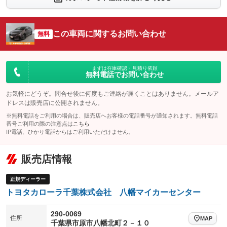
シートエアコン
全周囲カメラ
：装備なし
：装備なし
サイドカメラ
ルーフレール
この車両に関するお問い合わせ
：装備なし
無料
：装備なし
エアサスペンション
ヘッドライトウォッシャー
：装備なし
：装備なし
装備略号／用語解説
まずは在庫確認・見積り依頼
無料電話でお問い合わせ
お気軽にどうぞ。問合せ後に何度もご連絡が届くことはありません。メールア
ドレスは販売店に公開されません。
※無料電話をご利用の場合は、販売店へお客様の電話番号が通知されます。無料電話
番号ご利用の際の注意点は
こちら
IP電話、ひかり電話からはご利用いただけません。
販売店情報
正規ディーラー
トヨタカローラ千葉株式会社 八幡マイカーセンター
290-0069
住所
MAP
千葉県市原市八幡北町２－１０