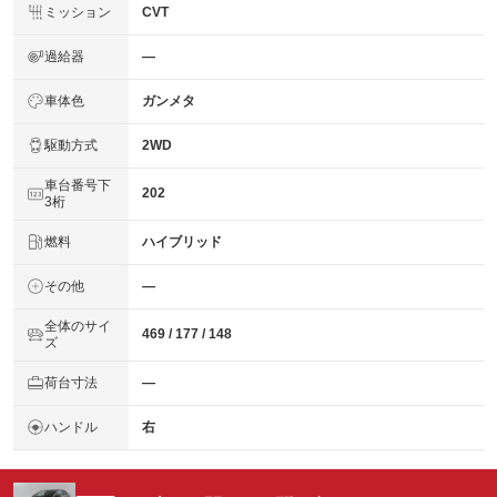
ミッション
CVT
過給器
―
車体色
ガンメタ
駆動方式
2WD
車台番号下
202
3桁
燃料
ハイブリッド
その他
―
全体のサイ
469 / 177 / 148
ズ
荷台寸法
―
ハンドル
右