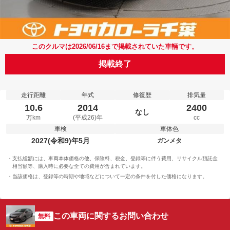
このクルマは2026/06/16まで掲載されていた車輛です。
掲載終了
走行距離
年式
修復歴
排気量
10.6
2014
2400
なし
万km
(平成26)年
cc
車検
車体色
2027(令和9)年5月
ガンメタ
支払総額には、車両本体価格の他、保険料、税金、登録等に伴う費用、リサイクル預託金
相当額等、購入時に必要な全ての費用が含まれています。
当該価格は、登録等の時期や地域などについて一定の条件を付した価格になります。
この車両に関するお問い合わせ
無料