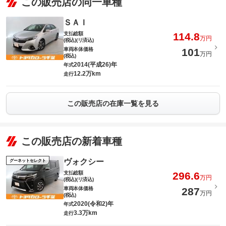
この販売店の同一車種
ＳＡＩ
支払総額
114.8
万円
(税込)(リ済込)
車両本体価格
101
万円
(税込)
2014(平成26)年
年式
12.2万km
走行
この販売店の在庫一覧を見る
この販売店の新着車種
ヴォクシー
グーネットセレクト
支払総額
296.6
万円
(税込)(リ済込)
車両本体価格
287
万円
(税込)
2020(令和2)年
年式
3.3万km
走行