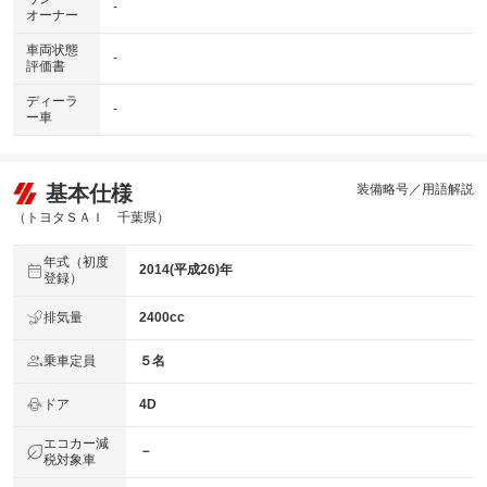
-
オーナー
車両状態
-
評価書
ディーラ
-
ー車
基本仕様
装備略号／用語解説
（トヨタＳＡＩ 千葉県）
年式（初度
2014(平成26)年
登録）
排気量
2400cc
乗車定員
５名
ドア
4D
エコカー減
－
税対象車