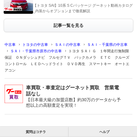
【トヨタ SAI】10系 S Cパッケージ グーネット動画カタログ
_内装からオプションまで徹底解説
記事一覧を見る
中古車
トヨタの中古車
ＳＡＩの中古車
ＳＡＩ・千葉県の中古車
ＳＡＩ・千葉県市原市の中古車
トヨタ ＳＡＩ Ｇ １年間走行無制限
保証 ＯＮダッシュナビ フルセグＴＶ バックカメラ ＥＴＣ クルーズ
コントロール ＬＥＤヘッドライト ＤＶＤ再生 スマートキー オートエ
アコン
車買取・車査定はグーネット買取 営業電
話なし
【日本最大級の加盟店数】約30万のデータから予
想以上の高額査定を実現！
質問はコチラ
ヘルプ