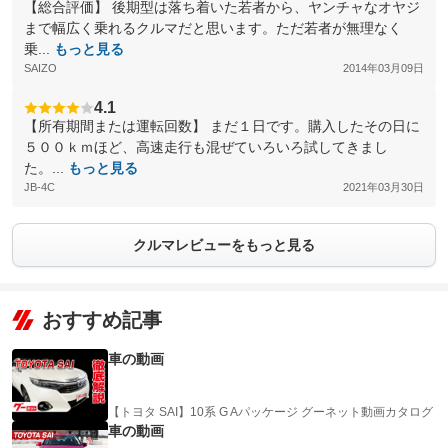
【総合評価】 後期型は落ち着いた若者から、ヤンチャなオヤジ
まで幅広く乗れるクルマだと思います。ただ若者が無理なく
乗...
もっと見る
SAIZO
2014年03月09日
4.1
【所有期間または運転回数】 まだ１日です。購入したその日に
５００ｋｍほど、高速走行も混ぜていろいろ試してきまし
た。...
もっと見る
JB-4C
2021年03月30日
クルマレビューをもっと見る
おすすめ記事
車の動画
【トヨタ SAI】10系 G Aパッケージ グーネット動画カタログ
車の動画