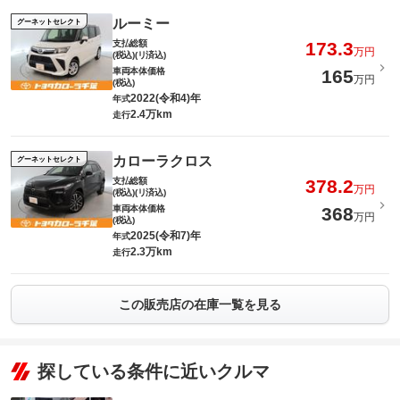
ルーミー
グーネットセレクト
支払総額
173.3
万円
(税込)(リ済込)
車両本体価格
165
万円
(税込)
2022(令和4)年
年式
2.4万km
走行
カローラクロス
グーネットセレクト
支払総額
378.2
万円
(税込)(リ済込)
車両本体価格
368
万円
(税込)
2025(令和7)年
年式
2.3万km
走行
この販売店の在庫一覧を見る
探している条件に近いクルマ