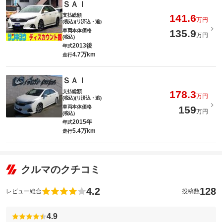
ＳＡＩ
支払総額
141.6
万円
(税込)(リ済込・追)
車両本体価格
135.9
万円
(税込)
2013後
年式
4.7万km
走行
ＳＡＩ
支払総額
178.3
万円
(税込)(リ済込・追)
車両本体価格
159
万円
(税込)
2015年
年式
5.4万km
走行
クルマのクチコミ
4.2
128
レビュー総合
投稿数
4.9