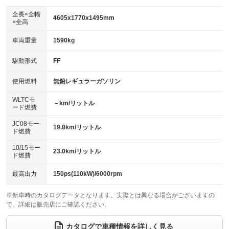
ダウンヒルアシストコントロール
アルミホイール：アルミホイール
：装備なし
：装備あり
全長×全幅
4605x1770x1495mm
×全高
パワーウィンドウ
盗難防止システム
革シート
ハーフレザーシート
：装備あり
：装備あり
：装備なし
：装備なし
車両重量
1590kg
アイドリングストップ
ドライブレコーダー
キーレス
LEDヘッドランプ
：装備なし
：装備なし
：装備あり
：装備あり
USB入力端子
Bluetooth接続
駆動形式
FF
HID(キセノンライト)
ポータブルナビ
：装備なし
：装備なし
：装備なし
：装備なし
100V電源
クリーンディーゼル
バックカメラ
ETC
使用燃料
無鉛レギュラーガソリン
：装備なし
：装備なし
：装備あり
：装備あり
センターデフロック
エアロ
スマートキー
：装備なし
WLTCモ
：装備なし
：装備あり
－km/リットル
ード燃費
レンタカーアップ
展示・試乗車
ローダウン
ランフラットタイヤ
：装備なし
：装備なし
：装備なし
：装備なし
JC08モー
19.8km/リットル
ド燃費
電動格納ミラー
パワーシート
3列シート
：装備なし
：装備あり
：装備なし
10/15モー
装備略号／用語解説
23.0km/リットル
ベンチシート
フルフラットシート
ド燃費
：装備なし
：装備なし
チップアップシート
オットマン
：装備なし
：装備なし
最高出力
150ps(110kW)/6000rpm
電動格納サードシート
シートヒーター
：装備なし
：装備なし
※新車時のカタログデータとなります。実際とは異なる場合がございますの
で、詳細は販売店にご確認ください。
ウォークスルー
後席モニター
：装備なし
：装備なし
電動リアゲート
フロントカメラ
カタログで車種情報を詳しく見る
：装備なし
：装備なし