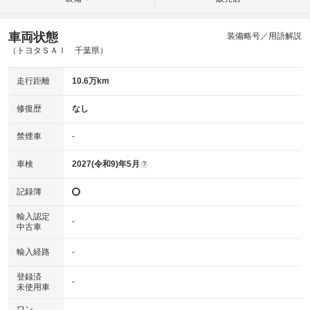
車両状態
装備略号／用語解説
（トヨタＳＡＩ 千葉県）
走行距離
10.6万km
修復歴
なし
禁煙車
-
車検
2027(令和9)年5月
?
記録簿
輸入認定
-
中古車
輸入経路
-
登録済
-
未使用車
ワン