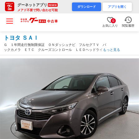
グーネットアプリ
RENEW
ダウンロード
アプリを開く
メアド不要で問い合わせ可能
0
お気に入り
閲覧履歴
トヨタ ＳＡＩ
Ｇ １年間走行無制限保証 ＯＮダッシュナビ フルセグＴＶ バ
ックカメラ ＥＴＣ クルーズコントロール ＬＥＤヘッドライ
もっと見る
ト ＤＶＤ再生 スマートキー オートエアコン（千葉県）