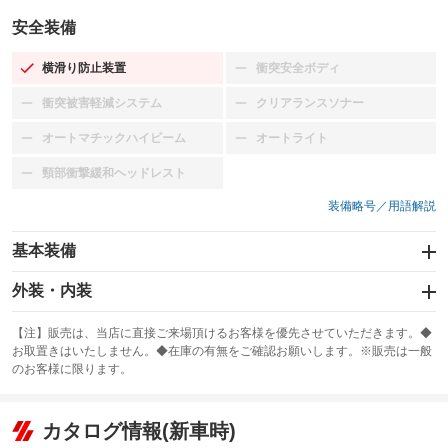
安全装備
横滑り防止装置
衝突安全ボディ
：装備あり
：装備なし
衝突被害軽減システム
クリアランスソナー
：装備なし
：装備なし
オートマチックハイビーム
オートライト
：装備なし
：装備なし
頸部衝撃緩和ヘッドレスト
：装備なし
装備略号／用語解説
基本装備
エアバッグ：運転席/助手席/サイド
外装・内装
：装備あり
スライドドア
カーナビ：メモリーナビ他
：装備なし
：装備あり
【注】販売は、当店に直接ご来場頂けるお客様を優先させていただきます。◆
お取置きはいたしません。◆在庫の有無をご確認お願いします。※販売は一般
サンルーフ
ABS
TV：フルセグ
：装備なし
：装備あり
：装備あり
のお客様に限ります。
エアコン
Wエアコン
オーディオ：CDまたはCDチェンジャー
：装備あり
：装備なし
：装備あり
リフトアップ
パワーステアリング
カタログ情報(新車時)
ビジュアル：-／DVD再生
：装備なし
：装備あり
：装備あり