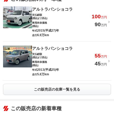
アルトラパンショコラ
支払総額
100
万円
(税込)(リ済込)
車両本体価格
90
万円
(税込)
2015(平成27)年
年式
6.9万km
走行
アルトラパンショコラ
支払総額
55
万円
(税込)(リ済込)
車両本体価格
45
万円
(税込)
2013(平成25)年
年式
5.8万km
走行
この販売店の在庫一覧を見る
この販売店の新着車種