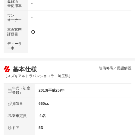
登録済
-
未使用車
ワン
-
オーナー
車両状態
評価書
ディーラ
-
ー車
基本仕様
装備略号／用語解説
（スズキアルトラパンショコラ 埼玉県）
年式（初度
2013(平成25)年
登録）
排気量
660cc
乗車定員
４名
ドア
5D