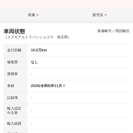
装備
販売店
車両状態
装備略号／用語解説
（スズキアルトラパンショコラ 埼玉県）
走行距離
10.0万km
修復歴
なし
禁煙車
-
車検
2026(令和8)年11月
?
記録簿
-
輸入認定
-
中古車
輸入経路
-