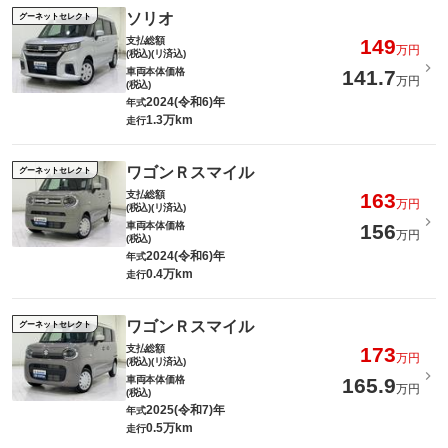
ソリオ
グーネットセレクト
支払総額
149
万円
(税込)(リ済込)
車両本体価格
141.7
万円
(税込)
2024(令和6)年
年式
1.3万km
走行
ワゴンＲスマイル
グーネットセレクト
支払総額
163
万円
(税込)(リ済込)
車両本体価格
156
万円
(税込)
2024(令和6)年
年式
0.4万km
走行
ワゴンＲスマイル
グーネットセレクト
支払総額
173
万円
(税込)(リ済込)
車両本体価格
165.9
万円
(税込)
2025(令和7)年
年式
0.5万km
走行