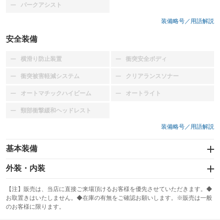
パークアシスト
：装備なし
装備略号／用語解説
安全装備
横滑り防止装置
衝突安全ボディ
：装備なし
：装備なし
衝突被害軽減システム
クリアランスソナー
：装備なし
：装備なし
オートマチックハイビーム
オートライト
：装備なし
：装備なし
頸部衝撃緩和ヘッドレスト
：装備なし
装備略号／用語解説
基本装備
エアバッグ：運転席
外装・内装
：装備あり
スライドドア
カーナビ：ナビ
：装備なし
：装備あり
【注】販売は、当店に直接ご来場頂けるお客様を優先させていただきます。◆
お取置きはいたしません。◆在庫の有無をご確認お願いします。※販売は一般
サンルーフ
ABS
TV
：装備なし
：装備あり
：装備なし
のお客様に限ります。
エアコン
Wエアコン