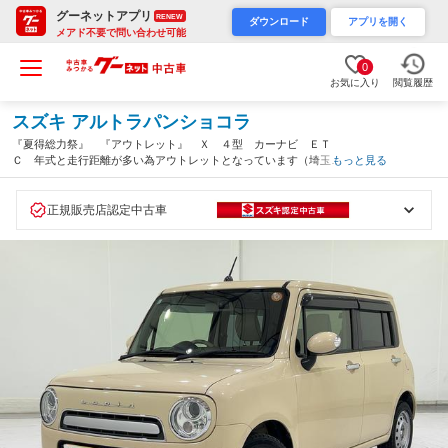
グーネットアプリ
RENEW
ダウンロード
アプリを開く
メアド不要で問い合わせ可能
0
お気に入り
閲覧履歴
スズキ アルトラパンショコラ
『夏得総力祭』 『アウトレット』 Ｘ ４型 カーナビ ＥＴ
Ｃ 年式と走行距離が多い為アウトレットとなっています（埼玉
もっと見る
県）
正規販売店認定中古車