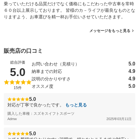
乗っていただける品質だけでなく価格にもこだわった中古車を常時
６０台以上展示しております。 皆様のカ－ライフが最良なものとな
りますよう、お車選びを精一杯お手伝いさせていただきます。
メッセージをもっと見る
販売店の口コミ
総合評価
5.0
お問い合わせ（見積り）
（5点満点中）
5.0
4.9
納車までの対応
4.9
説明の分かりやすさ
5.0
オススメ度
15件
5.0
対応が丁寧で良かったです。
もっと見る
購入した車種：スズキスイフトスポーツ
Admw
2025年03月11日
5.0