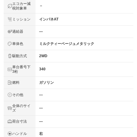
エコカー減
－
税対象車
ミッション
インパネAT
過給器
―
車体色
ミルクティーベージュメタリック
駆動方式
2WD
車台番号下
340
3桁
燃料
ガソリン
その他
―
全体のサイ
―
ズ
荷台寸法
―
ハンドル
右