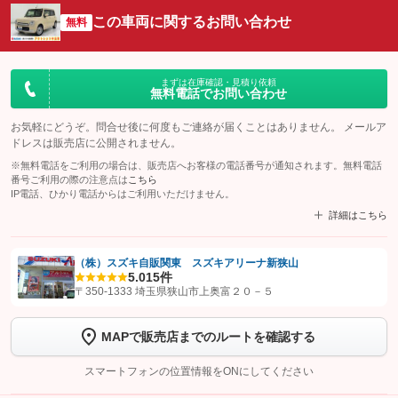
この車両に関するお問い合わせ
無料
まずは在庫確認・見積り依頼
無料電話でお問い合わせ
お気軽にどうぞ。問合せ後に何度もご連絡が届くことはありません。 メールア
ドレスは販売店に公開されません。
※無料電話をご利用の場合は、販売店へお客様の電話番号が通知されます。無料電話
番号ご利用の際の注意点は
こちら
IP電話、ひかり電話からはご利用いただけません。
詳細はこちら
（株）スズキ自販関東 スズキアリーナ新狭山
5.0
15件
【STEP1】
認証画面でグーネットを友だち追加してから「許可する」ボタンを押
〒350-1333 埼玉県狭山市上奥富２０－５
します
MAPで販売店までのルートを確認する
【STEP2】
トーク画面で
ボタンをタップして問い合わせを
完了してください。
スマートフォンの位置情報をONにしてください
こちら