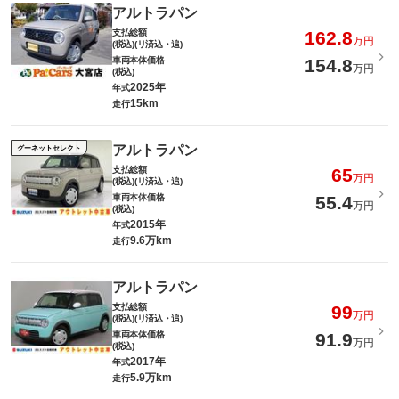
アルトラパン
支払総額
162.8
万円
(税込)(リ済込・追)
車両本体価格
154.8
万円
(税込)
2025年
年式
15km
走行
アルトラパン
グーネットセレクト
支払総額
65
万円
(税込)(リ済込・追)
車両本体価格
55.4
万円
(税込)
2015年
年式
9.6万km
走行
アルトラパン
支払総額
99
万円
(税込)(リ済込・追)
車両本体価格
91.9
万円
(税込)
2017年
年式
5.9万km
走行