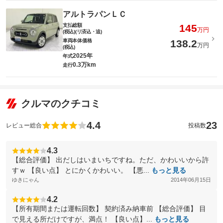
アルトラパンＬＣ
支払総額
145
万円
(税込)(リ済込・追)
車両本体価格
138.2
万円
(税込)
2025年
年式
0.3万km
走行
クルマのクチコミ
4.4
23
レビュー総合
投稿数
4.3
【総合評価】 出だしはいまいちですね。ただ、かわいいから許
すｗ 【良い点】 とにかくかわいい。 【悪...
もっと見る
ゆきにゃん
2014年06月15日
4.2
【所有期間または運転回数】 契約済み納車前 【総合評価】 目
で見える所だけですが、満点！ 【良い点】...
もっと見る