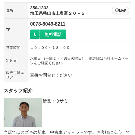
350-1333
住所
MAP
埼玉県狭山市上奥富２０－５
0078-6049-8211
TEL
無料電話
営業時間
１０：００～１８：００
水曜日 （一部２・４週目火曜日） ※詳細は当社ホームペー
定休日
ジをご確認ください
販売可能エ
直接お問合せください
リア
スタッフ紹介
所長：ウサミ
当店ではスズキの新車・中古車ディ－ラ－です。お客様に安心して