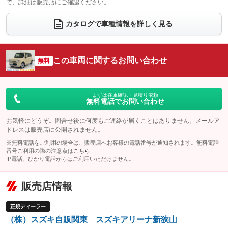
で、詳細は販売店にご確認ください。
ウォークスルー
後席モニター
：装備なし
：装備なし
電動リアゲート
フロントカメラ
カタログで車種情報を詳しく見る
：装備なし
：装備なし
シートエアコン
全周囲カメラ
：装備なし
：装備なし
サイドカメラ
ルーフレール
この車両に関するお問い合わせ
：装備なし
無料
：装備なし
エアサスペンション
ヘッドライトウォッシャー
：装備なし
：装備なし
装備略号／用語解説
まずは在庫確認・見積り依頼
無料電話でお問い合わせ
お気軽にどうぞ。問合せ後に何度もご連絡が届くことはありません。メールア
ドレスは販売店に公開されません。
※無料電話をご利用の場合は、販売店へお客様の電話番号が通知されます。無料電話
番号ご利用の際の注意点は
こちら
IP電話、ひかり電話からはご利用いただけません。
販売店情報
正規ディーラー
（株）スズキ自販関東 スズキアリーナ新狭山