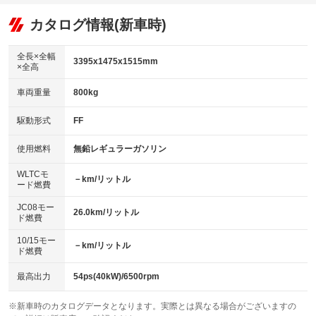
オーディオ
：装備あり
：装備なし
：装備なし
リフトアップ
パワーステアリング
カタログ情報(新車時)
ビジュアル
：装備なし
：装備あり
：装備なし
ダウンヒルアシストコントロール
アルミホイール：アルミホイール
：装備なし
：装備あり
全長×全幅
3395x1475x1515mm
×全高
パワーウィンドウ
盗難防止システム
革シート
ハーフレザーシート
：装備あり
：装備なし
：装備なし
：装備なし
車両重量
800kg
アイドリングストップ
ドライブレコーダー
キーレス
LEDヘッドランプ
：装備なし
：装備なし
：装備あり
：装備なし
USB入力端子
Bluetooth接続
駆動形式
FF
HID(キセノンライト)
ポータブルナビ
：装備なし
：装備なし
：装備なし
：装備なし
100V電源
クリーンディーゼル
バックカメラ
ETC
使用燃料
無鉛レギュラーガソリン
：装備なし
：装備なし
：装備なし
：装備なし
センターデフロック
エアロ
スマートキー
：装備なし
WLTCモ
：装備なし
：装備なし
－km/リットル
ード燃費
レンタカーアップ
展示・試乗車
ローダウン
ランフラットタイヤ
：装備なし
：装備なし
：装備なし
：装備なし
JC08モー
26.0km/リットル
ド燃費
電動格納ミラー
パワーシート
3列シート
：装備なし
：装備なし
：装備なし
10/15モー
装備略号／用語解説
－km/リットル
ベンチシート
フルフラットシート
ド燃費
：装備なし
：装備なし
チップアップシート
オットマン
：装備なし
：装備なし
最高出力
54ps(40kW)/6500rpm
電動格納サードシート
シートヒーター
：装備なし
：装備なし
※新車時のカタログデータとなります。実際とは異なる場合がございますの