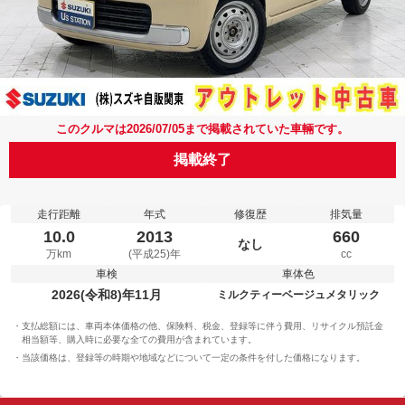
このクルマは2026/07/05まで掲載されていた車輛です。
掲載終了
走行距離
年式
修復歴
排気量
10.0
2013
660
なし
万km
(平成25)年
cc
車検
車体色
2026(令和8)年11月
ミルクティーベージュメタリック
支払総額には、車両本体価格の他、保険料、税金、登録等に伴う費用、リサイクル預託金
相当額等、購入時に必要な全ての費用が含まれています。
当該価格は、登録等の時期や地域などについて一定の条件を付した価格になります。