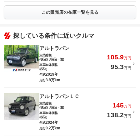
この販売店の在庫一覧を見る
探している条件に近いクルマ
アルトラパン
支払総額
105.9
万円
(税込)(リ済込・追)
車両本体価格
95.3
万円
(税込)
2019年
年式
3.8万km
走行
アルトラパンＬＣ
支払総額
145
万円
(税込)(リ済込・追)
車両本体価格
138.2
万円
(税込)
2024年
年式
0.2万km
走行