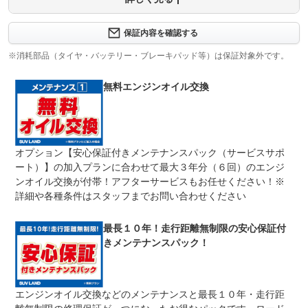
保証内容について問い合わせる
３ヶ月・３０００ｋｍ以内ならエンジン、トランスミッシ
保証内容を確認する
保証項目
ョン、ハイブリッド、ステアリング、ブレーキの各機構に
おける主要項目を無償修理（または交換）いたします。
※消耗部品（タイヤ・バッテリー・ブレーキパッド等）は保証対象外です。
修理回数
無制限
無料エンジンオイル交換
車両本体価格
期間中は何度でも修理可能！修理金額は車両本体価格の１
上限金額
００％までしっかり保証します。車両本体価格５０万円以
下の場合は５０万円まで保証します。
オプション【安心保証付きメンテナンスパック（サービスサポ
無し
ート）】の加入プランに合わせて最大３年分（６回）のエンジ
免責金
保証修理の対象となる場合は、お客様の費用負担は一切ご
ざいません。
ンオイル交換が付帯！アフターサービスもお任せください！※
詳細や各種条件はスタッフまでお問い合わせください
全国のネクステージで受付可能！ご遠方でネクステージに
保証修理
持ち込めないお客様も保証修理はお受け頂けます。詳細
受付先
は、スタッフまでお気軽にお尋ねください。
最長１０年！走行距離無制限の安心保証付
整備付 法定12ヶ月または法定24ヶ月点検整備付
きメンテナンスパック！
法定整備
※車検なし・車検整備付の場合は法定24ヶ月点検整備付
※商用車は6ヶ月または12ヶ月点検整備付
１．契約後～納車までに法定点検を実施致します。 ２．
法定整備
エンジンオイル交換などのメンテナンスと最長１０年・走行距
支払総額に整備代金を含んでおります。 ３．点検記録簿
について
が発行されます。