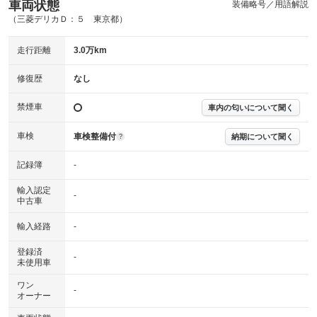
(内装状態)
車両状態
装備略号／用語解説
（三菱デリカＤ：５ 東京都）
主要機関に不具合はありません。
機関
走行距離
3.0万km
詳細は鑑定書をご確認ください。
修復歴
修復歴
なし
※グー鑑定は保証サービスではございません。購入時は必ず現車をご確認
下さい。
禁煙車
車内の匂いについて聞く
※実際にお渡しするコンディションチェックシートにつきましては、形式
および表示項目が異なる場合がございます。
※グー鑑定の評価はあくまでも記載している鑑定日の鑑定結果となりま
車検
車検整備付
納期について聞く
?
す。車両情報等の詳細は各販売店へお問い合わせ下さい。
記録簿
-
輸入認定
-
中古車
輸入経路
-
登録済
-
未使用車
ワン
-
オーナー