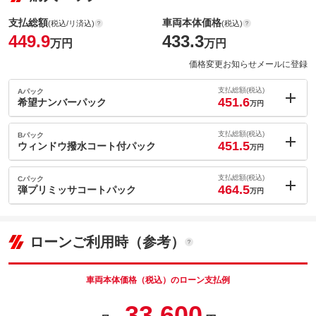
支払総額
車両本体価格
(税込/リ済込)
(税込)
449.9
433.3
万円
万円
価格変更お知らせメールに登録
支払総額(税込)
Aパック
451.6
希望ナンバーパック
万円
内：オプシ
1.7
ョン価格
支払総額(税込)
Bパック
万円
451.5
(税込)
ウィンドウ撥水コート付パック
万円
車両本体価
433.3
万円
内：オプシ
格
1.6
ョン価格
支払総額(税込)
Cパック
万円
464.5
(税込)
弾プリミッサコートパック
万円
車両本体価
433.3
万円
内：オプシ
格
パック内容
14.6
ョン価格
万円
(税込)
ローンご利用時（参考）
車両本体価
433.3
万円
格
パック内容
備考
－
車両本体価格（税込）のローン支払例
パック内容
33,600
このパックの見積もり依頼（無料）
備考
－