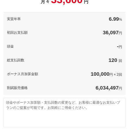
月々
円
このパックの見積もり依頼（無料）
備考
－
6.99
実質年率
%
このパックの見積もり依頼（無料）
36,097
初回お支払額
円
-
頭金
円
120
総支払回数
回
100,000
ボーナス月加算金額
円 × 2回
6,034,497
割賦販売価格
円
頭金やボーナス加算額・支払回数の変更など、お客様に最適なお支払いプ
ランのご提案が可能です。お気軽にご用命ください。