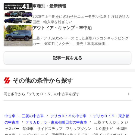
車種別・最新情報
2026年上半期をにぎわせたニューモデル41選！ 注目必須の
国産・輸入車を総ざらい
アウトドア・キャンプ・車中泊
三菱・デリカD:5をベースにした新型バンコンキャンピング
カー「NOCTI（ノクチ）」発売！車両本体価…
記事一覧を見る
その他の条件から探す
同じ条件から「デリカＤ：５」の中古車を探す
中古車
三菱の中古車
デリカＤ：５の中古車
デリカＤ：５・東京都
の中古車
デリカＤ：５・東京都町田市の中古車
三菱 デリカＤ：５ ジ
ャスパー 禁煙車 サイドステップ フリップダウン １０型ナビ 全周囲