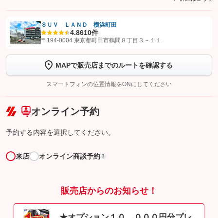
ＳＵＶ ＬＡＮＤ 横浜町田
4.8
610件
【STEP1】
認証画面でグーネットを友だち追加してから「許可する」ボタンを押
〒194-0004 東京都町田市鶴間８丁目３－１１
します
MAPで販売店までのルートを確認する
【STEP2】
トーク画面で
ボタンをタップして問い合わせを
完了してください。
スマートフォンの位置情報をONにしてください
こちら
オンライン予約
予約する内容を選択してください。
来店
オンライン商談予約
?
販売店からのお知らせ！
★オプション１０，０００円分プレ