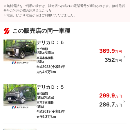
※無料電話をご利用の場合は、販売店へお客様の電話番号が通知されます。無料電話
番号ご利用の際の注意点は
こちら
IP電話、ひかり電話からはご利用いただけません。
この販売店の同一車種
デリカＤ：５
支払総額
369.9
万円
(税込)(リ済込)
車両本体価格
352
万円
(税込)
2023(令和5)年
年式
4.9万km
走行
デリカＤ：５
支払総額
299.9
万円
(税込)(リ済込)
車両本体価格
286.7
万円
(税込)
2019(令和1)年
年式
9.2万km
走行