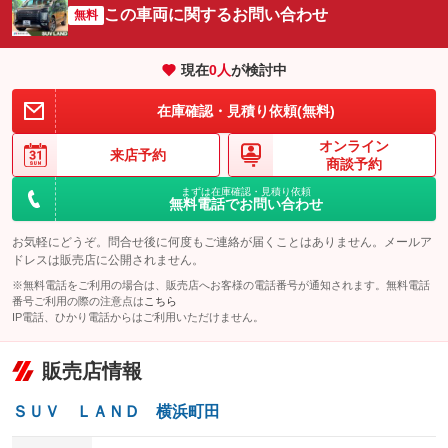
この車両に関するお問い合わせ
サイドカメラ
無料
ルーフレール
：装備あり
：装備なし
エアサスペンション
ヘッドライトウォッシャー
：装備なし
：装備なし
現在
0
人
が検討中
装備略号／用語解説
在庫確認・見積り依頼(無料)
オンライン
来店予約
商談予約
まずは在庫確認・見積り依頼
無料電話でお問い合わせ
お気軽にどうぞ。問合せ後に何度もご連絡が届くことはありません。メールア
ドレスは販売店に公開されません。
※無料電話をご利用の場合は、販売店へお客様の電話番号が通知されます。無料電話
番号ご利用の際の注意点は
こちら
IP電話、ひかり電話からはご利用いただけません。
販売店情報
ＳＵＶ ＬＡＮＤ 横浜町田