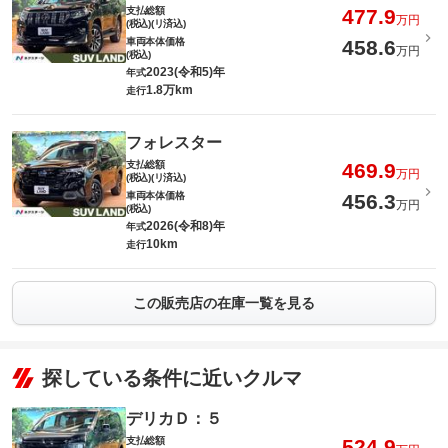
支払総額
477.9
万円
(税込)(リ済込)
車両本体価格
458.6
万円
(税込)
2023(令和5)年
年式
1.8万km
走行
フォレスター
支払総額
469.9
万円
(税込)(リ済込)
車両本体価格
456.3
万円
(税込)
2026(令和8)年
年式
10km
走行
この販売店の在庫一覧を見る
探している条件に近いクルマ
デリカＤ：５
支払総額
524.9