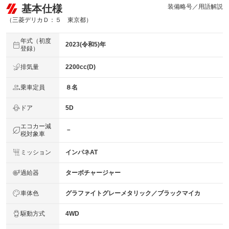
基本仕様
装備略号／用語解説
（三菱デリカＤ：５ 東京都）
年式（初度
2023(令和5)年
登録）
排気量
2200cc(D)
乗車定員
８名
ドア
5D
エコカー減
－
税対象車
ミッション
インパネAT
過給器
ターボチャージャー
車体色
グラファイトグレーメタリック／ブラックマイカ
駆動方式
4WD