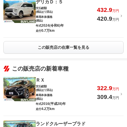
デリカＤ：５
支払総額
432.9
万円
(税込)(リ済込)
車両本体価格
420.9
万円
(税込)
2024(令和6)年
年式
0.7万km
走行
この販売店の在庫一覧を見る
この販売店の新着車種
ＲＸ
支払総額
322.9
万円
(税込)(リ済込)
車両本体価格
309.4
万円
(税込)
2016(平成28)年
年式
4.2万km
走行
ランドクルーザープラド