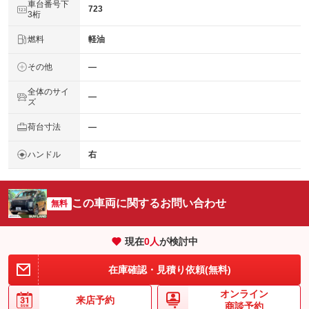
車台番号下
723
3桁
燃料
軽油
その他
―
全体のサイ
―
ズ
荷台寸法
―
ハンドル
右
この車両に関するお問い合わせ
無料
現在
0
人
が検討中
在庫確認・見積り依頼(無料)
オンライン
来店予約
商談予約