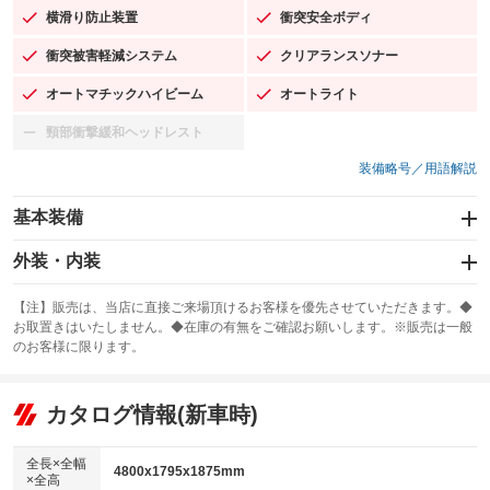
横滑り防止装置
衝突安全ボディ
：装備あり
：装備あり
衝突被害軽減システム
クリアランスソナー
：装備あり
：装備あり
オートマチックハイビーム
オートライト
：装備あり
：装備あり
頸部衝撃緩和ヘッドレスト
：装備なし
装備略号／用語解説
基本装備
エアバッグ：運転席/助手席/サイド
外装・内装
：装備あり
スライドドア：両面電動
カーナビ：SDナビ
：装備あり
：装備あり
【注】販売は、当店に直接ご来場頂けるお客様を優先させていただきます。◆
お取置きはいたしません。◆在庫の有無をご確認お願いします。※販売は一般
サンルーフ
ABS
TV：フルセグ
：装備なし
：装備あり
：装備あり
のお客様に限ります。
エアコン
Wエアコン
オーディオ：CDまたはCDチェンジャー／ミュージックプレイヤー接続
：装備あり
：装備あり
：装備あり
可
リフトアップ
パワーステアリング
カタログ情報(新車時)
：装備なし
：装備あり
ビジュアル：-／DVD再生
：装備あり
ダウンヒルアシストコントロール
：装備なし
アルミホイール：18インチ
全長×全幅
：装備あり
4800x1795x1875mm
×全高
パワーウィンドウ
盗難防止システム