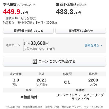
支払総額
車両本体価格
(税込/リ済込)
(税込)
449.9
433.3
万円
万円
（諸費用16.6万円を含む）
法定整備：
整備付
保証：
3ヶ月・3000km
希望予算で相談してみる
価格変更をお知らせ
33,600
月々
円
通常ローン
詳細を見る
実質年率6.99%・120回
ローンについて相談する
走行距離
年式
修復歴
排気量
3.0
2023
2200
なし
万km
(令和5)年
cc(D)
車検
車体色
グラファイトグレーメタリック／ブ
車検整備付
ラックマイカ
支払総額には、車両本体価格の他、保険料、税金、登録等に伴う費用、リサイクル預託金