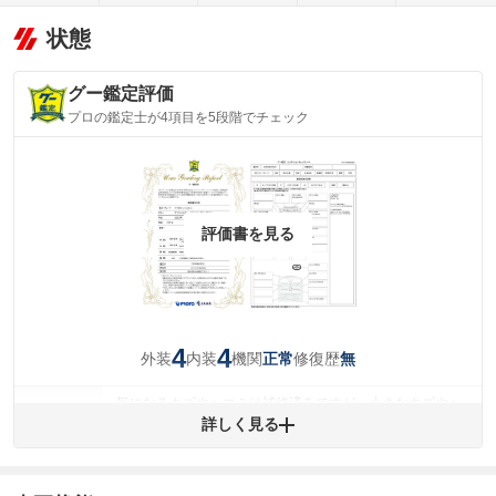
状態
グー鑑定評価
プロの鑑定士が4項目を5段階でチェック
評価書を見る
4
4
外装
内装
機関
修復歴
正常
無
気になるキズやヘコミは補修済みですが、小さなキズやヘ
外装
コミが残っています。
詳しく見る
(車両外装)
キズ・へこみについて問い合わせる
内装
気になる汚れ等が、部分的にあります。