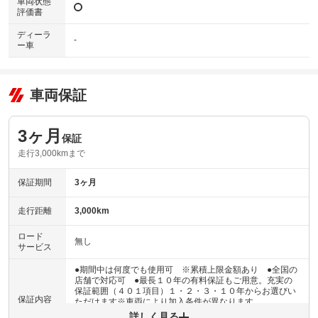
車両状態
評価書
ディーラ
-
ー車
車両保証
3ヶ月
保証
走行3,000kmまで
保証期間
3ヶ月
走行距離
3,000km
ロード
無し
サービス
●期間中は何度でも使用可 ※累積上限金額あり ●全国の
店舗で対応可 ●最長１０年の有料保証もご用意。充実の
保証範囲（４０１項目）１・２・３・１０年からお選びい
保証内容
ただけます※車両により加入条件が異なります
詳しく見る