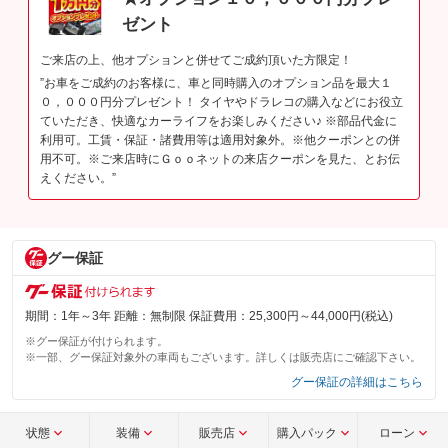
ゼント
ご来店の上、他オプションと併せてご成約頂いた方限定！
”お車をご成約のお客様に、車と同時購入のオプション品を最大１
０，０００円分プレゼント！ タイヤやドラレコの購入などにお役立
ていただき、快適なカーライフをお楽しみください♪ ※部品代金に
利用可。工賃・保証・諸費用等は適用対象外。※他クーポンとの併
用不可。※ご来店時にＧｏｏネットの来店クーポンを見た、とお伝
えください。”
グー保証
期間：1年～3年 距離：無制限 保証費用：25,300円～44,000円(税込)
※グー保証が付けられます。
※一部、グー保証対象外の車両もございます。詳しくは販売店にご確認下さい。
グー保証の詳細はこちら
状態
装備
販売店
購入パック
ローン