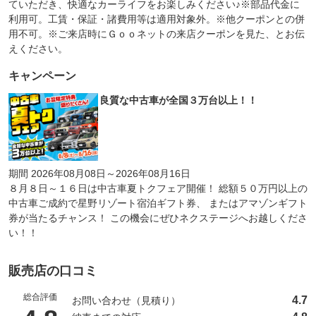
ていただき、快適なカーライフをお楽しみください♪※部品代金に
利用可。工賃・保証・諸費用等は適用対象外。※他クーポンとの併
用不可。※ご来店時にＧｏｏネットの来店クーポンを見た、とお伝
えください。
キャンペーン
良質な中古車が全国３万台以上！！
期間 2026年08月08日～2026年08月16日
８月８日～１６日は中古車夏トクフェア開催！ 総額５０万円以上の
中古車ご成約で星野リゾート宿泊ギフト券、 またはアマゾンギフト
券が当たるチャンス！ この機会にぜひネクステージへお越しくださ
い！！
販売店の口コミ
総合評価
4.7
お問い合わせ（見積り）