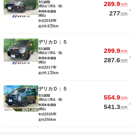
支払総額
289.9
万円
(税込)(リ済込・追)
車両本体価格
277
万円
(税込)
2018年
年式
6.9万km
走行
デリカＤ：５
支払総額
299.9
万円
(税込)(リ済込・追)
車両本体価格
287.6
万円
(税込)
2017年
年式
6.1万km
走行
デリカＤ：５
支払総額
554.9
万円
(税込)(リ済込・追)
車両本体価格
541.3
万円
(税込)
2026年
年式
250km
走行