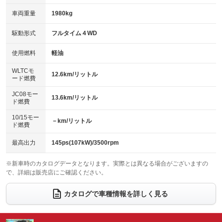
：装備あり
：装備あり
革シート
ハーフレザーシート
：装備なし
：装備あり
車両重量
1980kg
アイドリングストップ
ドライブレコーダー
：装備あり
：装備あり
キーレス
LEDヘッドランプ
：装備あり
：装備あり
USB入力端子
Bluetooth接続
駆動形式
フルタイム４WD
：装備あり
：装備あり
HID(キセノンライト)
ポータブルナビ
：装備なし
：装備なし
100V電源
クリーンディーゼル
使用燃料
軽油
：装備あり
：装備あり
バックカメラ
ETC
：装備あり
：装備あり
センターデフロック
：装備なし
WLTCモ
エアロ
スマートキー
12.6km/リットル
：装備なし
：装備あり
ード燃費
レンタカーアップ
展示・試乗車
：装備なし
：装備なし
ローダウン
ランフラットタイヤ
：装備なし
：装備なし
JC08モー
13.6km/リットル
ド燃費
電動格納ミラー
：装備あり
パワーシート
3列シート
：装備あり
：装備あり
10/15モー
装備略号／用語解説
－km/リットル
ド燃費
ベンチシート
フルフラットシート
：装備あり
：装備なし
チップアップシート
オットマン
最高出力
145ps(107kW)/3500rpm
：装備あり
：装備なし
電動格納サードシート
シートヒーター
：装備なし
：装備あり
※新車時のカタログデータとなります。実際とは異なる場合がございますの
で、詳細は販売店にご確認ください。
ウォークスルー
後席モニター
：装備なし
：装備あり
カタログで車種情報を詳しく見る
電動リアゲート
フロントカメラ
：装備あり
：装備あり
シートエアコン
全周囲カメラ
：装備なし
：装備あり