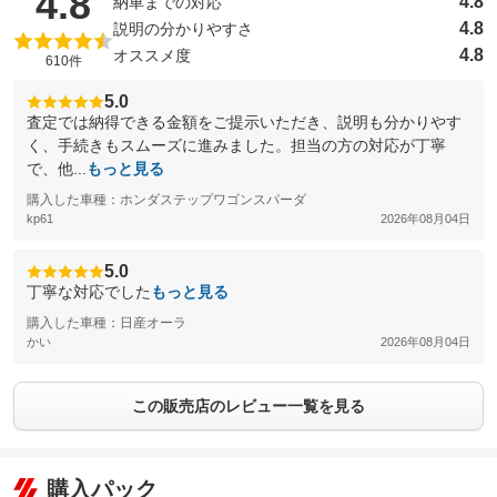
（5点満点中）
4.8
4.8
納車までの対応
4.8
説明の分かりやすさ
4.8
オススメ度
610件
5.0
査定では納得できる金額をご提示いただき、説明も分かりやす
く、手続きもスムーズに進みました。担当の方の対応が丁寧
で、他...
もっと見る
購入した車種：ホンダステップワゴンスパーダ
kp61
2026年08月04日
5.0
丁寧な対応でした
もっと見る
購入した車種：日産オーラ
かい
2026年08月04日
この販売店のレビュー一覧を見る
購入パック