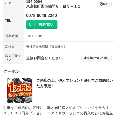
194-0004
住所
MAP
東京都町田市鶴間８丁目３－１１
0078-6049-2340
TEL
無料電話
営業時間
10:00～20:00
定休日
毎月第三水曜日（祝日除く）
販売可能エ
直接お問合せください
陸送費について聞く
リア
クーポン
ご来店の上、他オプションと併せてご成約頂い
た方限定！
お車をご成約のお客様に、車と同時購入のオプション品を最大１
０，０００円分プレゼント！タイヤやドラレコの購入などにお役立