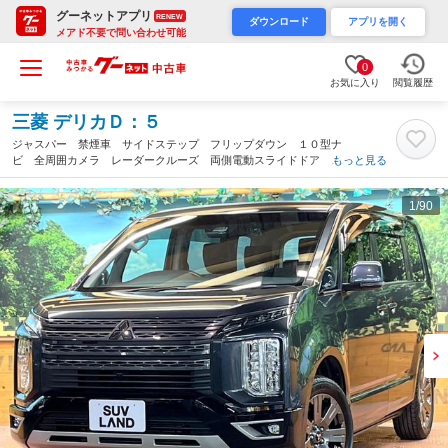
グーネットアプリ
RENEW
ダウンロード
アプリを開く
メアド不要で問い合わせ可能
0
お気に入り
閲覧履歴
三菱 デリカＤ：５
ジャスパー 禁煙車 サイドステップ フリップダウン １０型ナ
ビ 全周囲カメラ レーダークルーズ 両側電動スライドドア ブ
もっと見る
ラインドスポットモニター ハーフレザー シートヒーター パワ
ーバックドア ドラレコ ＥＴＣ（東京都）
1
/90