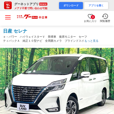
グーネットアプリ
RENEW
ダウンロード
アプリを開く
メアド不要で問い合わせ可能
0
お気に入り
閲覧履歴
日産 セレナ
ｅ－パワー ハイウェイスターＶ 禁煙車 後席モニター セーフ
ティパックＡ 純正１０型ナビ 全周囲カメラ ブラインドスポッ
もっと見る
トモニター プロパイロット デジタルインナーミラー 両側電動
ドア ＬＥＤヘッド 純正１６インチアルミ ＥＴＣ（千葉県）