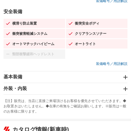
装備略号／用語解説
安全装備
横滑り防止装置
衝突安全ボディ
：装備あり
：装備あり
衝突被害軽減システム
クリアランスソナー
：装備あり
：装備あり
オートマチックハイビーム
オートライト
：装備あり
：装備あり
頸部衝撃緩和ヘッドレスト
：装備なし
装備略号／用語解説
基本装備
エアバッグ：運転席/助手席/サイド
外装・内装
：装備あり
スライドドア：両面電動
カーナビ：SDナビ
：装備あり
：装備あり
【注】販売は、当店に直接ご来場頂けるお客様を優先させていただきます。◆
お取置きはいたしません。◆在庫の有無をご確認お願いします。※販売は一般
サンルーフ
ABS
TV：フルセグ
：装備なし
：装備あり
：装備あり
のお客様に限ります。
エアコン
Wエアコン
オーディオ：CDまたはCDチェンジャー／ミュージックプレイヤー接続
：装備あり
：装備あり
：装備あり
可／ミュージックサーバー
リフトアップ
パワーステアリング
カタログ情報(新車時)
：装備なし
：装備あり