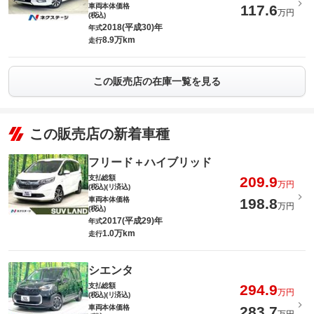
車両本体価格
117.6
万円
(税込)
2018(平成30)年
年式
8.9万km
走行
この販売店の在庫一覧を見る
この販売店の新着車種
フリード＋ハイブリッド
支払総額
209.9
万円
(税込)(リ済込)
車両本体価格
198.8
万円
(税込)
2017(平成29)年
年式
1.0万km
走行
シエンタ
支払総額
294.9
万円
(税込)(リ済込)
車両本体価格
283.7