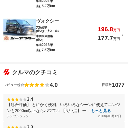
2021年
年式
5.2万km
走行
ヴォクシー
支払総額
196.8
万円
(税込)(リ済込・追)
車両本体価格
177.7
万円
(税込)
2018年
年式
7.6万km
走行
クルマのクチコミ
4.0
1077
レビュー総合
投稿数
3.4
【総合評価】 とにかく便利。いろいろなシーンに使えてエンジ
ンも2000cc以上ならパワフル 【良い点】 一...
もっと見る
シンプルジュン
2013年08月12日
3.3