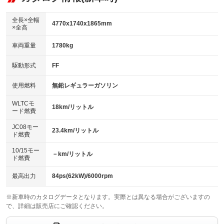
ビジュアル：ブルーレイ再生／DVD再生
：装備あり
ダウンヒルアシストコントロール
：装備なし
アルミホイール：15インチ
全長×全幅
：装備あり
4770x1740x1865mm
×全高
パワーウィンドウ
盗難防止システム
：装備あり
：装備あり
革シート
ハーフレザーシート
：装備なし
：装備なし
車両重量
1780kg
アイドリングストップ
ドライブレコーダー
：装備あり
：装備なし
キーレス
LEDヘッドランプ
：装備あり
：装備あり
USB入力端子
Bluetooth接続
駆動形式
FF
：装備あり
：装備あり
HID(キセノンライト)
ポータブルナビ
：装備なし
：装備なし
100V電源
クリーンディーゼル
使用燃料
無鉛レギュラーガソリン
：装備なし
：装備なし
バックカメラ
ETC
：装備あり
：装備あり
センターデフロック
：装備なし
WLTCモ
エアロ
スマートキー
18km/リットル
：装備なし
：装備あり
ード燃費
レンタカーアップ
展示・試乗車
：装備なし
：装備なし
ローダウン
ランフラットタイヤ
：装備なし
：装備なし
JC08モー
23.4km/リットル
ド燃費
電動格納ミラー
：装備あり
パワーシート
3列シート
：装備なし
：装備あり
10/15モー
装備略号／用語解説
－km/リットル
ド燃費
ベンチシート
フルフラットシート
：装備なし
：装備なし
チップアップシート
オットマン
最高出力
84ps(62kW)/6000rpm
：装備なし
：装備なし
電動格納サードシート
シートヒーター
：装備なし
：装備なし
※新車時のカタログデータとなります。実際とは異なる場合がございますの
で、詳細は販売店にご確認ください。
ウォークスルー
後席モニター
：装備あり
：装備あり