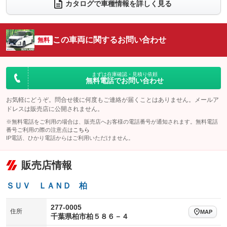
カタログで車種情報を詳しく見る
電動リアゲート
フロントカメラ
：装備なし
：装備あり
シートエアコン
全周囲カメラ
：装備なし
：装備あり
この車両に関するお問い合わせ
サイドカメラ
無料
ルーフレール
：装備あり
：装備なし
エアサスペンション
ヘッドライトウォッシャー
：装備なし
：装備なし
装備略号／用語解説
まずは在庫確認・見積り依頼
無料電話でお問い合わせ
お気軽にどうぞ。問合せ後に何度もご連絡が届くことはありません。メールア
ドレスは販売店に公開されません。
※無料電話をご利用の場合は、販売店へお客様の電話番号が通知されます。無料電話
番号ご利用の際の注意点は
こちら
IP電話、ひかり電話からはご利用いただけません。
販売店情報
ＳＵＶ ＬＡＮＤ 柏
277-0005
住所
MAP
千葉県柏市柏５８６－４