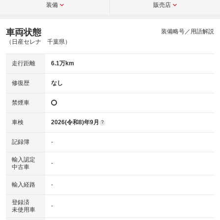
装備
販売店
車両状態
装備略号／用語解説
（日産セレナ 千葉県）
走行距離
6.1万km
修復歴
なし
禁煙車
車検
2026(令和8)年9月
?
記録簿
-
輸入認定
-
中古車
輸入経路
-
登録済
-
未使用車