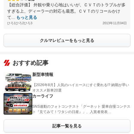
【総合評価】 外観や乗り心地はいいが、ＣＶＴのトラブルが多
すぎる上、ディーラーの対応も最悪。ＣＶＴのリコールかけ
て...
もっと見る
ひろ1ひろ2ひろ3
2013年11月04日
クルマレビューをもっと見る
おすすめ記事
新型車情報
【2026年8月】人気のハイエースにすぐ乗れる!? 納期が早い
オススメ新車20選
カーライフ
SNS連動のフォトコンテスト「グーネット 愛車自慢コンテス
ト『見てみて！ワタシの日産』」、入賞者発表…
記事一覧を見る