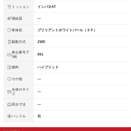
ミッション
インパネAT
過給器
―
車体色
ブリリアントホワイトパール（３Ｐ）
駆動方式
2WD
車台番号下
991
3桁
燃料
ハイブリッド
その他
―
全体のサイ
―
ズ
荷台寸法
―
ハンドル
右