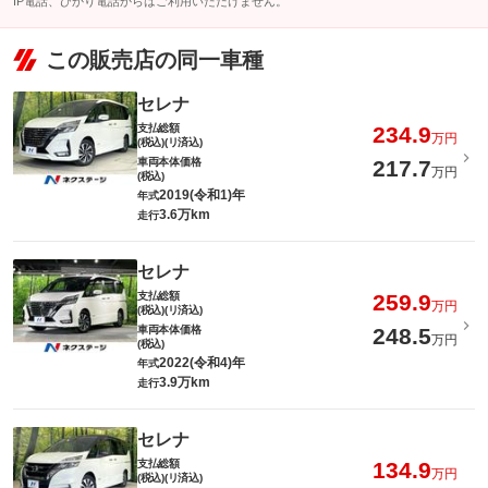
IP電話、ひかり電話からはご利用いただけません。
この販売店の同一車種
セレナ
支払総額
234.9
万円
(税込)(リ済込)
車両本体価格
217.7
万円
(税込)
2019(令和1)年
年式
3.6万km
走行
セレナ
支払総額
259.9
万円
(税込)(リ済込)
車両本体価格
248.5
万円
(税込)
2022(令和4)年
年式
3.9万km
走行
セレナ
支払総額
134.9
万円
(税込)(リ済込)