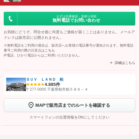
まずは在庫確認・見積り依頼
無料電話でお問い合わせ
お気軽にどうぞ。問合せ後に何度もご連絡が届くことはありません。 メールア
ドレスは販売店に公開されません。
※無料電話をご利用の場合は、販売店へお客様の電話番号が通知されます。無料電話
番号ご利用の際の注意点は
こちら
IP電話、ひかり電話からはご利用いただけません。
詳細はこちら
ＳＵＶ ＬＡＮＤ 柏
4.8
85件
【STEP1】
認証画面でグーネットを友だち追加してから「許可する」ボタンを押
〒277-0005 千葉県柏市柏５８６－４
します
MAPで販売店までのルートを確認する
【STEP2】
トーク画面で
ボタンをタップして問い合わせを
完了してください。
スマートフォンの位置情報をONにしてください
こちら