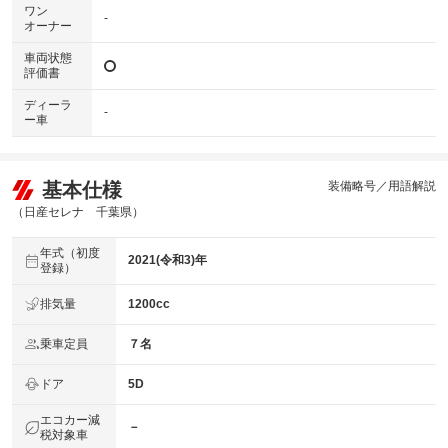
ワン
-
オーナー
車両状態
評価書
ディーラ
-
ー車
基本仕様
装備略号／用語解説
（日産セレナ 千葉県）
年式（初度
2021(令和3)年
登録）
排気量
1200cc
乗車定員
７名
ドア
5D
エコカー減
－
税対象車