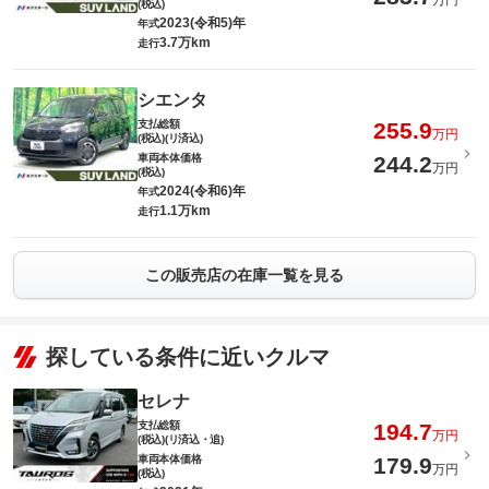
万円
(税込)
2023(令和5)年
年式
3.7万km
走行
シエンタ
支払総額
255.9
万円
(税込)(リ済込)
車両本体価格
244.2
万円
(税込)
2024(令和6)年
年式
1.1万km
走行
この販売店の在庫一覧を見る
探している条件に近いクルマ
セレナ
支払総額
194.7
万円
(税込)(リ済込・追)
車両本体価格
179.9
万円
(税込)