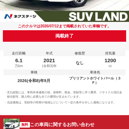
このクルマは2026/07/12まで掲載されていた車輛です。
掲載終了
走行距離
年式
修復歴
排気量
6.1
2021
1200
なし
万km
(令和3)年
cc
車検
車体色
ブリリアントホワイトパール（３
2026(令和8)年9月
Ｐ）
支払総額には、車両本体価格の他、保険料、税金、登録等に伴う費用、リサイクル預託金
相当額等、購入時に必要な全ての費用が含まれています。
当該価格は、登録等の時期や地域などについて一定の条件を付した価格になります。
この車両に関するお問い合わせ
無料