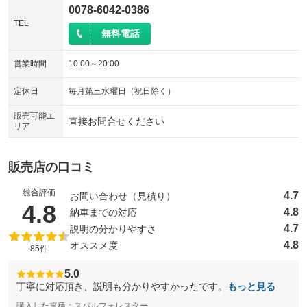
0078-6042-0386
TEL
無料電話
営業時間
10:00～20:00
定休日
毎月第三水曜日（祝日除く）
販売可能エ
直接お問合せください
リア
販売店の口コミ
総合評価
4.7
お問い合わせ（見積り）
（5点満点中）
4.8
4.8
納車までの対応
4.7
説明の分かりやすさ
4.8
オススメ度
85件
5.0
丁寧に対応頂き、説明も分かりやすかったです。
もっと見る
購入した車種：スバルフォレスター