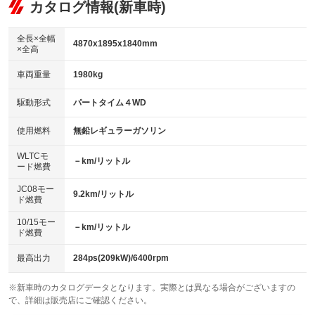
リフトアップ
パワーステアリング
カタログ情報(新車時)
ビジュアル
：装備なし
：装備あり
：装備なし
ダウンヒルアシストコントロール
アルミホイール：18インチ
：装備なし
：装備あり
全長×全幅
4870x1895x1840mm
×全高
パワーウィンドウ
盗難防止システム
革シート
ハーフレザーシート
：装備あり
：装備あり
：装備あり
：装備なし
車両重量
1980kg
アイドリングストップ
ドライブレコーダー
キーレス
LEDヘッドランプ
：装備あり
：装備なし
：装備あり
：装備あり
USB入力端子
Bluetooth接続
駆動形式
パートタイム４WD
HID(キセノンライト)
ポータブルナビ
：装備あり
：装備あり
：装備なし
：装備なし
100V電源
クリーンディーゼル
バックカメラ
ETC
使用燃料
無鉛レギュラーガソリン
：装備なし
：装備なし
：装備あり
：装備あり
センターデフロック
エアロ
スマートキー
：装備なし
WLTCモ
：装備なし
：装備あり
－km/リットル
ード燃費
レンタカーアップ
展示・試乗車
ローダウン
ランフラットタイヤ
：装備なし
：装備なし
：装備なし
：装備なし
JC08モー
9.2km/リットル
ド燃費
電動格納ミラー
パワーシート
3列シート
：装備なし
：装備なし
：装備なし
10/15モー
装備略号／用語解説
－km/リットル
ベンチシート
フルフラットシート
ド燃費
：装備なし
：装備なし
チップアップシート
オットマン
：装備なし
：装備なし
最高出力
284ps(209kW)/6400rpm
電動格納サードシート
シートヒーター
：装備なし
：装備あり
※新車時のカタログデータとなります。実際とは異なる場合がございますの
で、詳細は販売店にご確認ください。
ウォークスルー
後席モニター
：装備なし
：装備なし