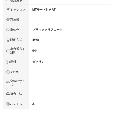
税対象車
ミッション
MTモード付きAT
過給器
―
車体色
ブラッククリアコート
駆動方式
4WD
車台番号下
044
3桁
燃料
ガソリン
その他
―
全体のサイ
―
ズ
荷台寸法
―
ハンドル
右