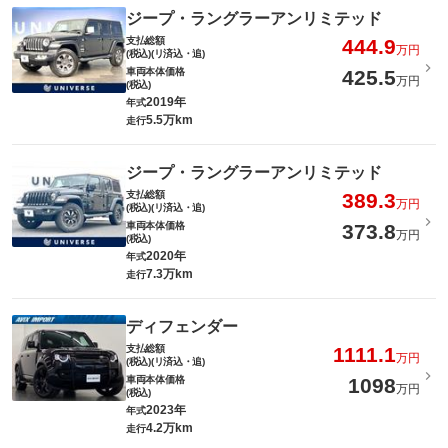
ジープ・ラングラーアンリミテッド
支払総額
444.9
万円
(税込)(リ済込・追)
車両本体価格
425.5
万円
(税込)
2019年
年式
5.5万km
走行
ジープ・ラングラーアンリミテッド
支払総額
389.3
万円
(税込)(リ済込・追)
車両本体価格
373.8
万円
(税込)
2020年
年式
7.3万km
走行
ディフェンダー
支払総額
1111.1
万円
(税込)(リ済込・追)
車両本体価格
1098
万円
(税込)
2023年
年式
4.2万km
走行