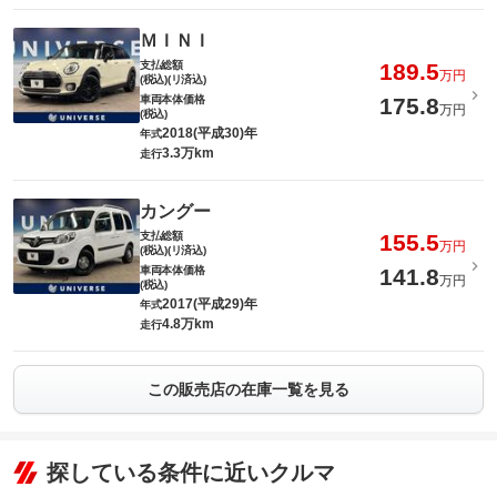
ＭＩＮＩ
支払総額
189.5
万円
(税込)(リ済込)
車両本体価格
175.8
万円
(税込)
2018(平成30)年
年式
3.3万km
走行
カングー
支払総額
155.5
万円
(税込)(リ済込)
車両本体価格
141.8
万円
(税込)
2017(平成29)年
年式
4.8万km
走行
この販売店の在庫一覧を見る
探している条件に近いクルマ