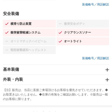
装備略号／用語解説
安全装備
横滑り防止装置
衝突安全ボディ
：装備あり
：装備なし
衝突被害軽減システム
クリアランスソナー
：装備あり
：装備あり
オートマチックハイビーム
オートライト
：装備なし
：装備あり
頸部衝撃緩和ヘッドレスト
：装備なし
装備略号／用語解説
基本装備
エアバッグ：運転席/助手席/サイド
外装・内装
：装備あり
スライドドア
カーナビ：SDナビ
：装備なし
：装備あり
【注】販売は、当店に直接ご来場頂けるお客様を優先させていただきます。◆
お取置きはいたしません。◆在庫の有無をご確認お願いします。※販売は一般
サンルーフ
ABS
TV：フルセグ
：装備なし
：装備あり
：装備あり
のお客様に限ります。
エアコン
Wエアコン
オーディオ
：装備あり
：装備なし
：装備なし