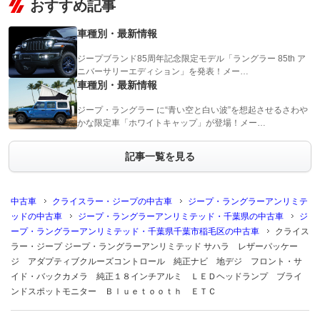
おすすめ記事
車種別・最新情報
ジープブランド85周年記念限定モデル「ラングラー 85th ア
ニバーサリーエディション」を発表！メー…
車種別・最新情報
ジープ・ラングラー に“青い空と白い波”を想起させるさわや
かな限定車「ホワイトキャップ」が登場！メー…
記事一覧を見る
中古車
クライスラー・ジープの中古車
ジープ・ラングラーアンリミテ
ッドの中古車
ジープ・ラングラーアンリミテッド・千葉県の中古車
ジ
ープ・ラングラーアンリミテッド・千葉県千葉市稲毛区の中古車
クライス
ラー・ジープ ジープ・ラングラーアンリミテッド サハラ レザーパッケー
ジ アダプティブクルーズコントロール 純正ナビ 地デジ フロント・サ
イド・バックカメラ 純正１８インチアルミ ＬＥＤヘッドランプ ブライ
ンドスポットモニター Ｂｌｕｅｔｏｏｔｈ ＥＴＣ