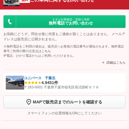
まずは在庫確認・見積り依頼
無料電話でお問い合わせ
お気軽にどうぞ。問合せ後に何度もご連絡が届くことはありません。 メールア
ドレスは販売店に公開されません。
※無料電話をご利用の場合は、販売店へお客様の電話番号が通知されます。無料電話
番号ご利用の際の注意点は
こちら
IP電話、ひかり電話からはご利用いただけません。
詳細はこちら
ユニバース 千葉北
4.9
451件
【STEP1】
認証画面でグーネットを友だち追加してから「許可する」ボタンを押
〒263-0001 千葉県千葉市稲毛区長沼原町６７６
します
MAPで販売店までのルートを確認する
【STEP2】
トーク画面で
ボタンをタップして問い合わせを
完了してください。
スマートフォンの位置情報をONにしてください
こちら