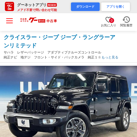
グーネットアプリ
RENEW
ダウンロード
アプリを開く
メアド不要で問い合わせ可能
0
お気に入り
閲覧履歴
クライスラー・ジープ ジープ・ラングラーア
ンリミテッド
サハラ レザーパッケージ アダプティブクルーズコントロール
純正ナビ 地デジ フロント・サイド・バックカメラ 純正１８イ
もっと見る
ンチアルミ ＬＥＤヘッドランプ ブラインドスポットモニター
Ｂｌｕｅｔｏｏｔｈ ＥＴＣ（千葉県）