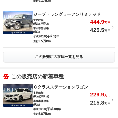
5.2万km
走行
ジープ・ラングラーアンリミテッド
支払総額
444.9
万円
(税込)(リ済込)
車両本体価格
425.5
万円
(税込)
2019(令和1)年
年式
5.5万km
走行
この販売店の在庫一覧を見る
この販売店の新着車種
Ｃクラスステーションワゴン
支払総額
229.9
万円
(税込)(リ済込)
車両本体価格
215.8
万円
(税込)
2018(平成30)年
年式
5.8万km
走行