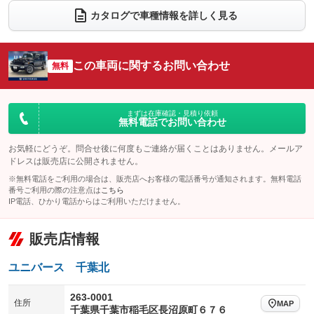
電動リアゲート
フロントカメラ
カタログで車種情報を詳しく見る
：装備なし
：装備あり
シートエアコン
全周囲カメラ
：装備なし
：装備なし
サイドカメラ
ルーフレール
この車両に関するお問い合わせ
：装備あり
無料
：装備なし
エアサスペンション
ヘッドライトウォッシャー
：装備なし
：装備なし
装備略号／用語解説
まずは在庫確認・見積り依頼
無料電話でお問い合わせ
お気軽にどうぞ。問合せ後に何度もご連絡が届くことはありません。メールア
ドレスは販売店に公開されません。
※無料電話をご利用の場合は、販売店へお客様の電話番号が通知されます。無料電話
番号ご利用の際の注意点は
こちら
IP電話、ひかり電話からはご利用いただけません。
販売店情報
ユニバース 千葉北
263-0001
住所
MAP
千葉県千葉市稲毛区長沼原町６７６