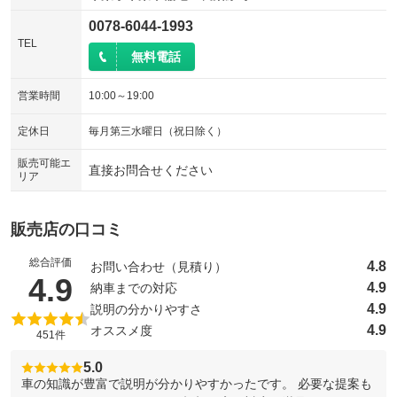
0078-6044-1993
TEL
無料電話
営業時間
10:00～19:00
定休日
毎月第三水曜日（祝日除く）
販売可能エ
直接お問合せください
リア
販売店の口コミ
総合評価
4.8
お問い合わせ（見積り）
（5点満点中）
4.9
4.9
納車までの対応
4.9
説明の分かりやすさ
4.9
オススメ度
451件
5.0
車の知識が豊富で説明が分かりやすかったです。 必要な提案も