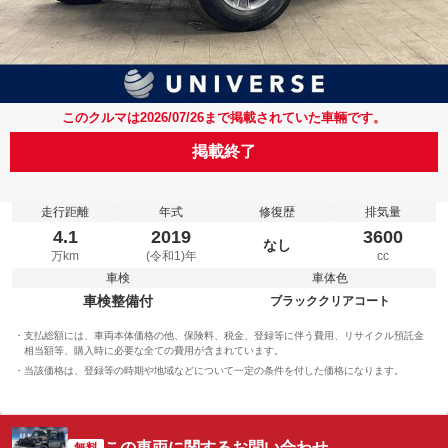
このクルマは2026/07/26まで掲載されていた車輛です。
掲載終了
走行距離
年式
修復歴
排気量
4.1
2019
3600
なし
万km
(令和1)年
cc
車検
車体色
車検整備付
ブラッククリアコート
支払総額には、車両本体価格の他、保険料、税金、登録等に伴う費用、リサイクル預託金
相当額等、購入時に必要な全ての費用が含まれています。
当該価格は、登録等の時期や地域などについて一定の条件を付した価格になります。
この車両に関するお問い合わせ
無料