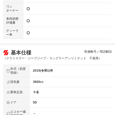
ワン
オーナー
車両状態
評価書
ディーラ
ー車
基本仕様
装備略号／用語解説
（クライスラー・ジープジープ・ラングラーアンリミテッド 千葉県）
年式（初度
2019(令和1)年
登録）
排気量
3600cc
乗車定員
５名
ドア
5D
エコカー減
－