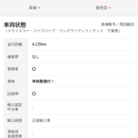
装備
販売店
車両状態
装備略号／用語解説
（クライスラー・ジープジープ・ラングラーアンリミテッド 千葉県）
走行距離
4.1万km
修復歴
なし
禁煙車
車検
車検整備付
?
記録簿
輸入認定
-
中古車
輸入経路
正規輸入車
登録済
-
未使用車