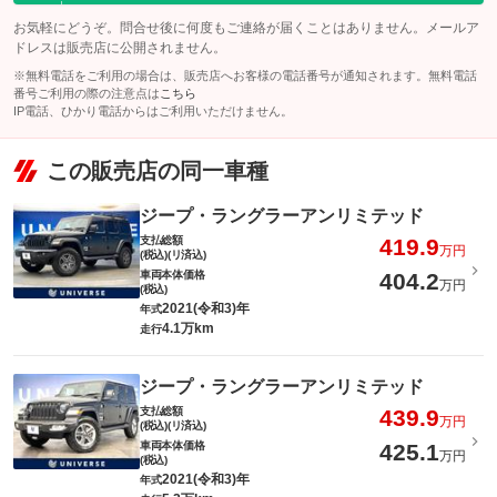
お気軽にどうぞ。問合せ後に何度もご連絡が届くことはありません。メールア
ドレスは販売店に公開されません。
※無料電話をご利用の場合は、販売店へお客様の電話番号が通知されます。無料電話
番号ご利用の際の注意点は
こちら
IP電話、ひかり電話からはご利用いただけません。
この販売店の同一車種
ジープ・ラングラーアンリミテッド
支払総額
419.9
万円
(税込)(リ済込)
車両本体価格
404.2
万円
(税込)
2021(令和3)年
年式
4.1万km
走行
ジープ・ラングラーアンリミテッド
支払総額
439.9
万円
(税込)(リ済込)
車両本体価格
425.1
万円
(税込)
2021(令和3)年
年式