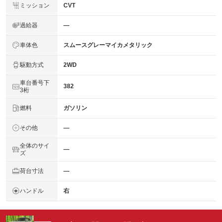
ミッション
CVT
過給器
―
車体色
スムースグレーマイカメタリック
駆動方式
2WD
車台番号下
382
3桁
燃料
ガソリン
その他
―
全体のサイ
―
ズ
荷台寸法
―
ハンドル
右