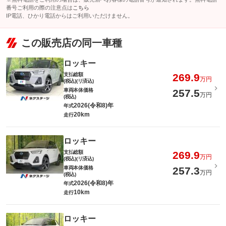
番号ご利用の際の注意点は
こちら
IP電話、ひかり電話からはご利用いただけません。
この販売店の同一車種
ロッキー
支払総額
269.9
万円
(税込)(リ済込)
車両本体価格
257.5
万円
(税込)
2026(令和8)年
年式
20km
走行
ロッキー
支払総額
269.9
万円
(税込)(リ済込)
車両本体価格
257.3
万円
(税込)
2026(令和8)年
年式
10km
走行
ロッキー