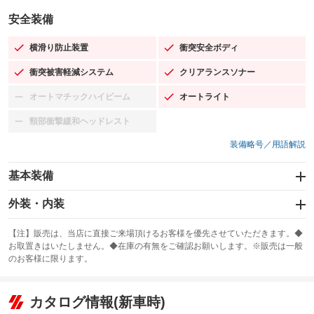
安全装備
横滑り防止装置
衝突安全ボディ
：装備あり
：装備あり
衝突被害軽減システム
クリアランスソナー
：装備あり
：装備あり
オートマチックハイビーム
オートライト
：装備なし
：装備あり
頸部衝撃緩和ヘッドレスト
：装備なし
装備略号／用語解説
基本装備
エアバッグ：運転席/助手席/サイド
外装・内装
：装備あり
スライドドア
カーナビ：メモリーナビ他
：装備なし
：装備あり
【注】販売は、当店に直接ご来場頂けるお客様を優先させていただきます。◆
お取置きはいたしません。◆在庫の有無をご確認お願いします。※販売は一般
サンルーフ
ABS
TV：フルセグ
：装備なし
：装備あり
：装備あり
のお客様に限ります。
エアコン
Wエアコン
オーディオ
：装備あり
：装備なし
：装備なし
リフトアップ
パワーステアリング
カタログ情報(新車時)
ビジュアル：-／DVD再生
：装備なし
：装備あり
：装備あり