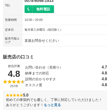
0078-6046-1933
TEL
無料電話
営業時間
10:00～20:00
定休日
毎月第三水曜日（祝日除く）
販売可能エ
直接お問合せください
リア
販売店の口コミ
総合評価
4.7
お問い合わせ（見積り）
（5点満点中）
4.8
4.8
納車までの対応
4.8
説明の分かりやすさ
4.8
オススメ度
257件
5.0
初めての車契約でも優しく、丁寧に対応していただけました！
ありがとうございます！
もっと見る