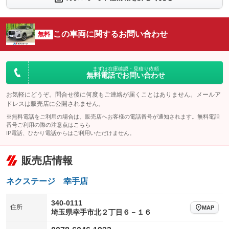
シートエアコン
全周囲カメラ
：装備なし
：装備あり
サイドカメラ
ルーフレール
この車両に関するお問い合わせ
：装備あり
無料
：装備なし
エアサスペンション
ヘッドライトウォッシャー
：装備なし
：装備なし
装備略号／用語解説
まずは在庫確認・見積り依頼
無料電話でお問い合わせ
お気軽にどうぞ。問合せ後に何度もご連絡が届くことはありません。メールア
ドレスは販売店に公開されません。
※無料電話をご利用の場合は、販売店へお客様の電話番号が通知されます。無料電話
番号ご利用の際の注意点は
こちら
IP電話、ひかり電話からはご利用いただけません。
販売店情報
ネクステージ 幸手店
340-0111
住所
MAP
埼玉県幸手市北２丁目６－１６