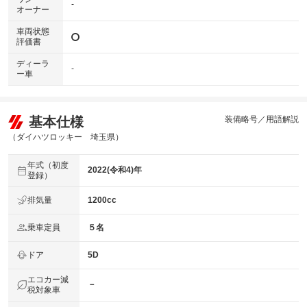
-
オーナー
車両状態
評価書
ディーラ
-
ー車
基本仕様
装備略号／用語解説
（ダイハツロッキー 埼玉県）
年式（初度
2022(令和4)年
登録）
排気量
1200cc
乗車定員
５名
ドア
5D
エコカー減
－
税対象車