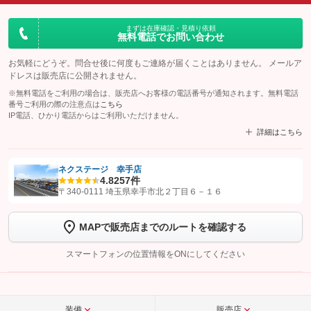
まずは在庫確認・見積り依頼
無料電話でお問い合わせ
お気軽にどうぞ。問合せ後に何度もご連絡が届くことはありません。 メールア
ドレスは販売店に公開されません。
※無料電話をご利用の場合は、販売店へお客様の電話番号が通知されます。無料電話
番号ご利用の際の注意点は
こちら
IP電話、ひかり電話からはご利用いただけません。
詳細はこちら
ネクステージ 幸手店
4.8
257件
【STEP1】
認証画面でグーネットを友だち追加してから「許可する」ボタンを押
〒340-0111 埼玉県幸手市北２丁目６－１６
します
MAPで販売店までのルートを確認する
【STEP2】
トーク画面で
ボタンをタップして問い合わせを
完了してください。
スマートフォンの位置情報をONにしてください
こちら
装備
販売店