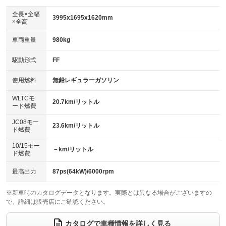
ダウンヒルアシストコントロール
アルミホイール：17インチ
：装備なし
：装備あり
全長×全幅
3995x1695x1620mm
×全高
パワーウィンドウ
盗難防止システム
革シート
ハーフレザーシート
：装備あり
：装備あり
：装備なし
：装備あり
車両重量
980kg
アイドリングストップ
ドライブレコーダー
キーレス
LEDヘッドランプ
：装備あり
：装備あり
：装備あり
：装備あり
USB入力端子
Bluetooth接続
駆動形式
FF
HID(キセノンライト)
ポータブルナビ
：装備あり
：装備あり
：装備なし
：装備なし
100V電源
クリーンディーゼル
バックカメラ
ETC
使用燃料
無鉛レギュラーガソリン
：装備なし
：装備なし
：装備あり
：装備あり
センターデフロック
エアロ
スマートキー
：装備なし
WLTCモ
：装備なし
：装備あり
20.7km/リットル
ード燃費
レンタカーアップ
展示・試乗車
ローダウン
ランフラットタイヤ
：装備なし
：装備なし
：装備なし
：装備なし
JC08モー
23.6km/リットル
ド燃費
電動格納ミラー
パワーシート
3列シート
：装備あり
：装備なし
：装備なし
10/15モー
装備略号／用語解説
－km/リットル
ベンチシート
フルフラットシート
ド燃費
：装備なし
：装備なし
チップアップシート
オットマン
：装備なし
：装備なし
最高出力
87ps(64kW)/6000rpm
電動格納サードシート
シートヒーター
：装備なし
：装備あり
※新車時のカタログデータとなります。実際とは異なる場合がございますの
で、詳細は販売店にご確認ください。
ウォークスルー
後席モニター
：装備なし
：装備なし
電動リアゲート
フロントカメラ
カタログで車種情報を詳しく見る
：装備なし
：装備あり