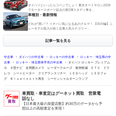
ダイハツといったらコペンでしょ！ 東京オートサロン2026
でモータースポーツ起点の第2弾スタディ車を…
車種別・最新情報
どれが“買い”？ イチバン気になるあのクルマ！ 【SUV編】ニ
ューモデル投入が続く定番人気カテゴリー…
記事一覧を見る
中古車
ダイハツの中古車
ロッキーの中古車
ロッキー・埼玉県の中
古車
ロッキー・埼玉県幸手市の中古車
ダイハツ ロッキー プレミアム
Ｇ ９型ナビ 全周囲カメラ レーダークルーズ 衝突軽減 ＥＴＣ ドラ
レコ シートヒーター クリアランスソナー ＬＥＤヘッド ＬＥＤフォ
グ Ｂｌｕｅｔｏｏｔｈ再生 シーケンシャルターンランプ
車買取・車査定はグーネット買取 営業電
話なし
【日本最大級の加盟店数】約30万のデータから予
想以上の高額査定を実現！