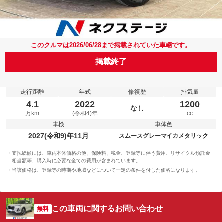
このクルマは2026/06/28まで掲載されていた車輛です。
掲載終了
走行距離
年式
修復歴
排気量
4.1
2022
1200
なし
万km
(令和4)年
cc
車検
車体色
2027(令和9)年11月
スムースグレーマイカメタリック
支払総額には、車両本体価格の他、保険料、税金、登録等に伴う費用、リサイクル預託金
相当額等、購入時に必要な全ての費用が含まれています。
当該価格は、登録等の時期や地域などについて一定の条件を付した価格になります。
この車両に関するお問い合わせ
無料