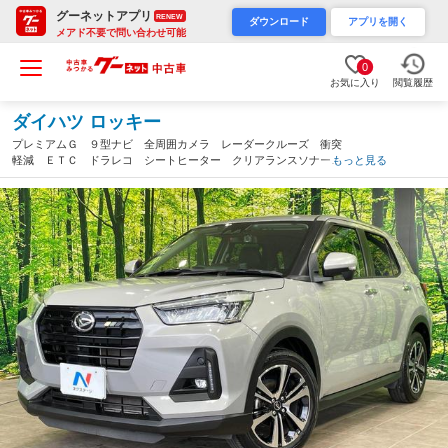
グーネットアプリ
RENEW
ダウンロード
アプリを開く
メアド不要で問い合わせ可能
0
お気に入り
閲覧履歴
ダイハツ ロッキー
プレミアムＧ ９型ナビ 全周囲カメラ レーダークルーズ 衝突
軽減 ＥＴＣ ドラレコ シートヒーター クリアランスソナー
もっと見る
ＬＥＤヘッド ＬＥＤフォグ Ｂｌｕｅｔｏｏｔｈ再生 シーケン
シャルターンランプ（埼玉県）