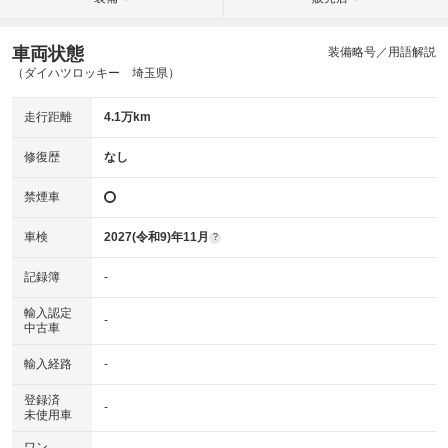
車両状態
装備略号／用語解説
（ダイハツロッキー 埼玉県）
走行距離
4.1万km
修復歴
なし
禁煙車
車検
2027(令和9)年11月
?
記録簿
-
輸入認定
-
中古車
輸入経路
-
登録済
-
未使用車
ワン