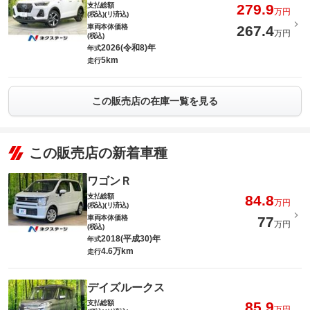
支払総額
279.9
万円
(税込)(リ済込)
車両本体価格
267.4
万円
(税込)
2026(令和8)年
年式
5km
走行
この販売店の在庫一覧を見る
この販売店の新着車種
ワゴンＲ
支払総額
84.8
万円
(税込)(リ済込)
車両本体価格
77
万円
(税込)
2018(平成30)年
年式
4.6万km
走行
デイズルークス
支払総額
85.9
万円