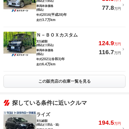
(税込)(リ済込)
車両本体価格
77.8
万円
(税込)
2016(平成28)年
年式
3.7万km
走行
Ｎ－ＢＯＸカスタム
支払総額
124.9
万円
(税込)(リ済込)
車両本体価格
116.7
万円
(税込)
2021(令和3)年
年式
6.4万km
走行
この販売店の在庫一覧を見る
探している条件に近いクルマ
ライズ
支払総額
194.5
万円
(税込)(リ済込・追)