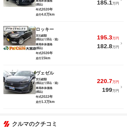
車両本体価格
185.1
万円
(税込)
2020年
年式
4.0万km
走行
ロッキー
グーネットセレクト
支払総額
195.3
万円
(税込)(リ済込・追)
車両本体価格
182.8
万円
(税込)
2026年
年式
15km
走行
ヴェゼル
支払総額
220.7
万円
(税込)(リ済込・追)
車両本体価格
199
万円
(税込)
2022年
年式
1.3万km
走行
クルマのクチコミ