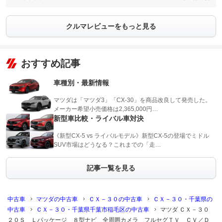
クルマレビューをもっと見る
おすすめ記事
車種別・最新情報
マツダは「マツダ3」「CX-30」を商品改良して発売した。
メーカー希望小売価格は2,365,000円…
新型車比較・ライバル車対決
《新型CX-5 vs ライバルモデル》新型CX-5の登場でミドル
SUV市場はどうなる？これまでの「走…
記事一覧を見る
中古車
マツダの中古車
ＣＸ－３０の中古車
ＣＸ－３０・千葉県の
中古車
ＣＸ－３０・千葉県千葉市稲毛区の中古車
マツダ ＣＸ－３０
２０Ｓ Ｌパッケージ ８型ナビ 全周囲カメラ フルセグＴＶ ＣＶ／Ｄ