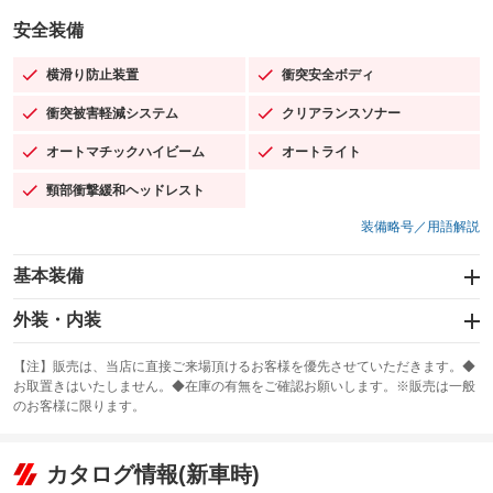
安全装備
横滑り防止装置
衝突安全ボディ
：装備あり
：装備あり
衝突被害軽減システム
クリアランスソナー
：装備あり
：装備あり
オートマチックハイビーム
オートライト
：装備あり
：装備あり
頸部衝撃緩和ヘッドレスト
：装備あり
装備略号／用語解説
基本装備
エアバッグ：運転席/助手席/サイド
外装・内装
：装備あり
スライドドア
カーナビ：SDナビ
：装備なし
：装備あり
【注】販売は、当店に直接ご来場頂けるお客様を優先させていただきます。◆
お取置きはいたしません。◆在庫の有無をご確認お願いします。※販売は一般
サンルーフ
ABS
TV：フルセグ
：装備なし
：装備あり
：装備あり
のお客様に限ります。
エアコン
Wエアコン
オーディオ：CDまたはCDチェンジャー
：装備あり
：装備なし
：装備あり
リフトアップ
パワーステアリング
カタログ情報(新車時)
ビジュアル：-／DVD再生
：装備なし
：装備あり
：装備あり