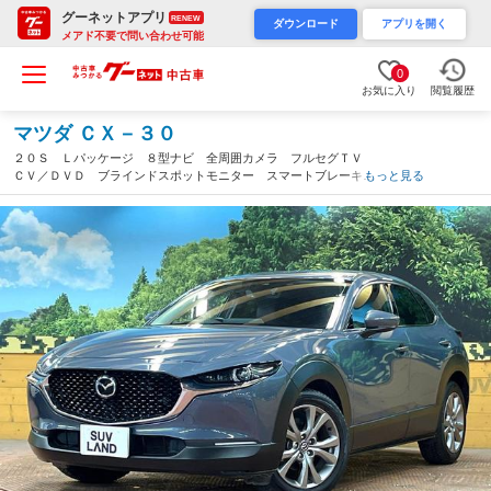
グーネットアプリ
RENEW
ダウンロード
アプリを開く
メアド不要で問い合わせ可能
0
お気に入り
閲覧履歴
マツダ ＣＸ－３０
２０Ｓ Ｌパッケージ ８型ナビ 全周囲カメラ フルセグＴＶ
ＣＶ／ＤＶＤ ブラインドスポットモニター スマートブレーキサ
もっと見る
ポート レーダークルーズ 禁煙車 電動リアゲート レザーシー
ト パワーシート ＬＥＤヘッド ＥＴＣ（千葉県）