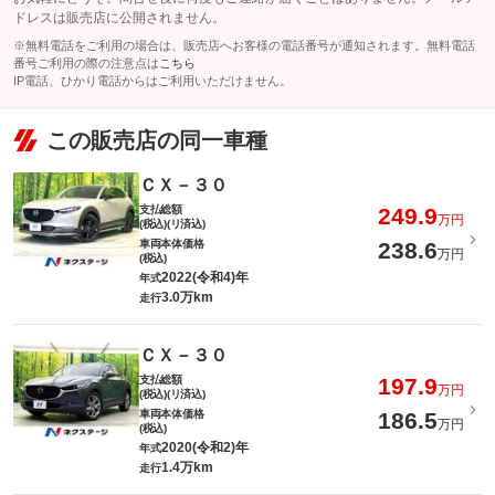
ドレスは販売店に公開されません。
※無料電話をご利用の場合は、販売店へお客様の電話番号が通知されます。無料電話
番号ご利用の際の注意点は
こちら
IP電話、ひかり電話からはご利用いただけません。
この販売店の同一車種
ＣＸ－３０
支払総額
249.9
万円
(税込)(リ済込)
車両本体価格
238.6
万円
(税込)
2022(令和4)年
年式
3.0万km
走行
ＣＸ－３０
支払総額
197.9
万円
(税込)(リ済込)
車両本体価格
186.5
万円
(税込)
2020(令和2)年
年式
1.4万km
走行