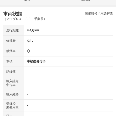
車両状態
装備略号／用語解説
（マツダＣＸ－３０ 千葉県）
走行距離
4.4万km
修復歴
なし
禁煙車
車検
車検整備付
?
記録簿
-
輸入認定
-
中古車
輸入経路
-
登録済
-
未使用車
ワン