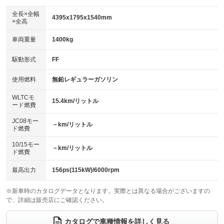
ダウンヒルアシストコントロール
アルミホイール：19インチ
：装備なし
：装備あり
全長×全幅
4395x1795x1540mm
×全高
パワーウィンドウ
盗難防止システム
革シート
ハーフレザーシート
：装備あり
：装備あり
：装備あり
：装備なし
車両重量
1400kg
アイドリングストップ
ドライブレコーダー
キーレス
LEDヘッドランプ
：装備あり
：装備なし
：装備あり
：装備あり
USB入力端子
Bluetooth接続
駆動形式
FF
HID(キセノンライト)
ポータブルナビ
：装備あり
：装備あり
：装備なし
：装備なし
100V電源
クリーンディーゼル
バックカメラ
ETC
使用燃料
無鉛レギュラーガソリン
：装備なし
：装備なし
：装備あり
：装備あり
センターデフロック
エアロ
スマートキー
：装備なし
WLTCモ
：装備なし
：装備あり
15.4km/リットル
ード燃費
レンタカーアップ
展示・試乗車
ローダウン
ランフラットタイヤ
：装備なし
：装備なし
：装備なし
：装備なし
JC08モー
－km/リットル
ド燃費
電動格納ミラー
パワーシート
3列シート
：装備あり
：装備あり
：装備なし
10/15モー
装備略号／用語解説
－km/リットル
ベンチシート
フルフラットシート
ド燃費
：装備なし
：装備なし
チップアップシート
オットマン
：装備なし
：装備なし
最高出力
156ps(115kW)/6000rpm
電動格納サードシート
シートヒーター
：装備なし
：装備あり
※新車時のカタログデータとなります。実際とは異なる場合がございますの
で、詳細は販売店にご確認ください。
ウォークスルー
後席モニター
：装備なし
：装備なし
電動リアゲート
フロントカメラ
カタログで車種情報を詳しく見る
：装備あり
：装備あり