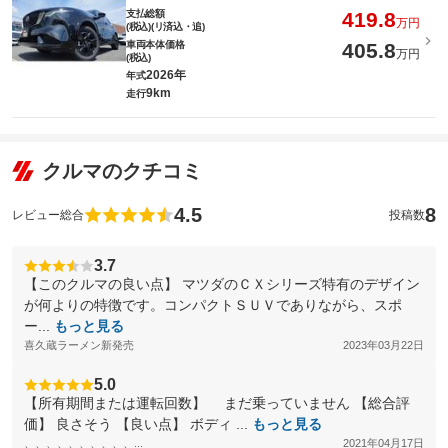
支払総額
419.8
万円
(税込)(リ済込・追)
車両本体価格
405.8
万円
(税込)
2026年
年式
9km
走行
クルマのクチコミ
4.5
8
レビュー総合
投稿数
3.7
【このクルマの良い点】 マツダのＣＸシリーズ特有のデザイン
が何よりの特徴です。コンパクトＳＵＶでありながら、スポ
ー...
もっと見る
喜久蔵ラーメン新発売
2023年03月22日
5.0
【所有期間または運転回数】 まだ乗っていません 【総合評
価】 良さそう 【良い点】 ボディ ...
もっと見る
、、、、、、、、、、...
2021年04月17日