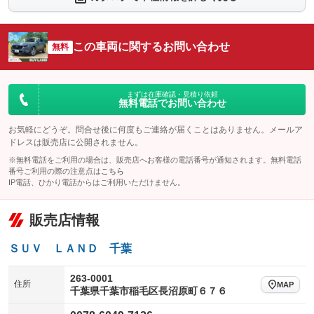
シートエアコン
全周囲カメラ
：装備なし
：装備あり
サイドカメラ
ルーフレール
この車両に関するお問い合わせ
：装備あり
無料
：装備なし
エアサスペンション
ヘッドライトウォッシャー
：装備なし
：装備なし
装備略号／用語解説
まずは在庫確認・見積り依頼
無料電話でお問い合わせ
お気軽にどうぞ。問合せ後に何度もご連絡が届くことはありません。メールア
ドレスは販売店に公開されません。
※無料電話をご利用の場合は、販売店へお客様の電話番号が通知されます。無料電話
番号ご利用の際の注意点は
こちら
IP電話、ひかり電話からはご利用いただけません。
販売店情報
ＳＵＶ ＬＡＮＤ 千葉
263-0001
住所
MAP
千葉県千葉市稲毛区長沼原町６７６