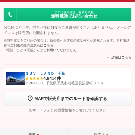
まずは在庫確認・見積り依頼
無料電話でお問い合わせ
お気軽にどうぞ。問合せ後に何度もご連絡が届くことはありません。 メールア
ドレスは販売店に公開されません。
※無料電話をご利用の場合は、販売店へお客様の電話番号が通知されます。無料電話
番号ご利用の際の注意点は
こちら
IP電話、ひかり電話からはご利用いただけません。
詳細はこちら
ＳＵＶ ＬＡＮＤ 千葉
4.8
414件
【STEP1】
認証画面でグーネットを友だち追加してから「許可する」ボタンを押
〒263-0001 千葉県千葉市稲毛区長沼原町６７６
します
MAPで販売店までのルートを確認する
【STEP2】
トーク画面で
ボタンをタップして問い合わせを
完了してください。
スマートフォンの位置情報をONにしてください
こちら
装備
販売店