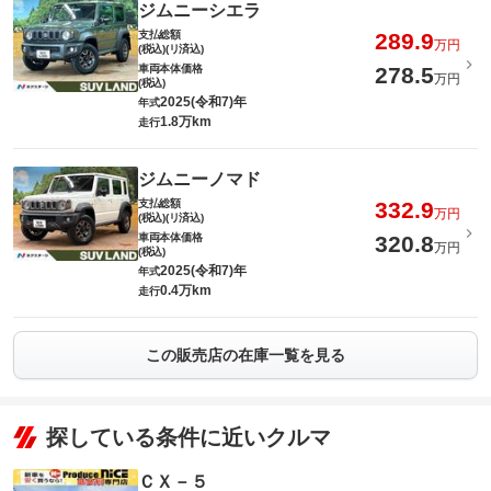
ジムニーシエラ
支払総額
289.9
万円
(税込)(リ済込)
車両本体価格
278.5
万円
(税込)
2025(令和7)年
年式
1.8万km
走行
ジムニーノマド
支払総額
332.9
万円
(税込)(リ済込)
車両本体価格
320.8
万円
(税込)
2025(令和7)年
年式
0.4万km
走行
この販売店の在庫一覧を見る
探している条件に近いクルマ
ＣＸ－５