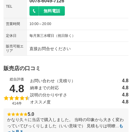
0078-6049-7126
TEL
無料電話
営業時間
10:00～20:00
定休日
毎月第三水曜日（祝日除く）
販売可能エ
直接お問合せください
リア
販売店の口コミ
総合評価
4.8
お問い合わせ（見積り）
（5点満点中）
4.8
4.8
納車までの対応
4.8
説明の分かりやすさ
4.8
オススメ度
414件
5.0
かなり久々に当店で購入しました。 当時の印象から大きく変わ
っていてびっくりしました（いい意味で） 見積もりは明瞭...
も