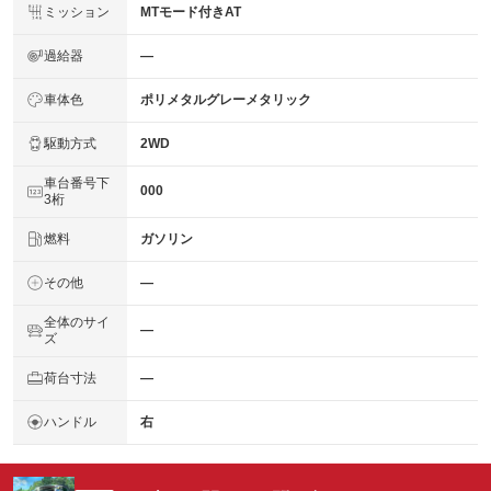
ミッション
MTモード付きAT
過給器
―
車体色
ポリメタルグレーメタリック
駆動方式
2WD
車台番号下
000
3桁
燃料
ガソリン
その他
―
全体のサイ
―
ズ
荷台寸法
―
ハンドル
右