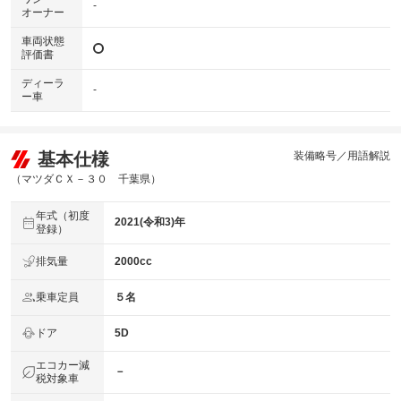
-
オーナー
車両状態
評価書
ディーラ
-
ー車
基本仕様
装備略号／用語解説
（マツダＣＸ－３０ 千葉県）
年式（初度
2021(令和3)年
登録）
排気量
2000cc
乗車定員
５名
ドア
5D
エコカー減
－
税対象車