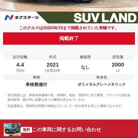
このクルマは2026/06/19まで掲載されていた車輛です。
掲載終了
走行距離
年式
修復歴
排気量
4.4
2021
2000
なし
万km
(令和3)年
cc
車検
車体色
車検整備付
ポリメタルグレーメタリック
支払総額には、車両本体価格の他、保険料、税金、登録等に伴う費用、リサイクル預託金
相当額等、購入時に必要な全ての費用が含まれています。
当該価格は、登録等の時期や地域などについて一定の条件を付した価格になります。
この車両に関するお問い合わせ
無料