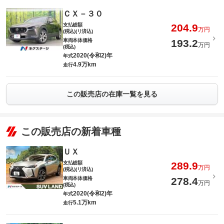
ＣＸ－３０
支払総額
204.9
万円
(税込)(リ済込)
車両本体価格
193.2
万円
(税込)
2020(令和2)年
年式
4.9万km
走行
この販売店の在庫一覧を見る
この販売店の新着車種
ＵＸ
支払総額
289.9
万円
(税込)(リ済込)
車両本体価格
278.4
万円
(税込)
2020(令和2)年
年式
5.1万km
走行