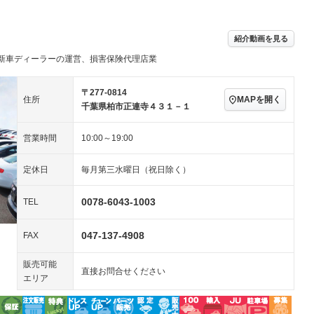
／ミュージック
ビジュアル：-／DVD再
アルミホイール：18イ
生
ンチ
ングストップ
ドライブレコーダー
USB入力端子
－
ハーフレザーシート
キーレス
－
紹介動画を見る
クリーンディーゼル
センターデフロック
－
－
新車ディーラーの運営、損害保険代理店業
セノンライト)
ポータブルナビ
バックカメラ
－
乗車
電動格納ミラー
スマートキー
ローダウン
－
〒277-0814
MAPを開く
住所
装備略号／用語解説
千葉県柏市正連寺４３１－１
ート
3列シート
ベンチシート
－
－
営業時間
10:00～19:00
ップシート
オットマン
電動格納サードシート
－
－
スルー
後席モニター
電動リアゲート
－
定休日
毎月第三水曜日（祝日除く）
アコン
全周囲カメラ
サイドカメラ
－
－
0078-6043-1003
TEL
ペンション
047-137-4908
FAX
装備略号／用語解説
販売可能
直接お問合せください
エリア