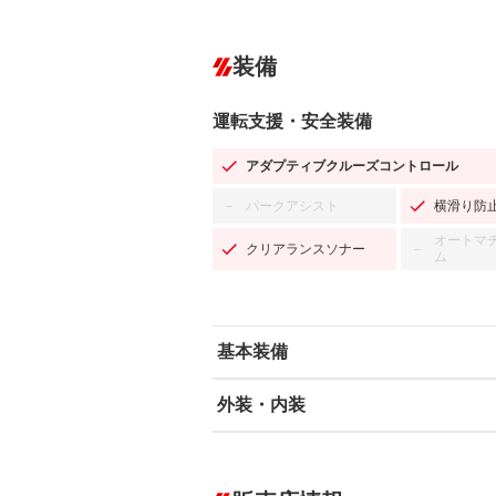
装備
運転支援・安全装備
アダプティブクルーズコントロール
パークアシスト
横滑り防
－
オートマ
クリアランスソナー
－
ム
基本装備
外装・内装
エアバッグ：運転席/助手席/サイド
ABS
エアコン
カーナビ：SDナビ
ダウンヒルアシストコントロール