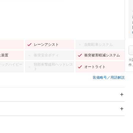
レーンアシスト
自動駐車システム
－
止装置
衝突安全ボディ
衝突被害軽減システム
－
※
チックハイビー
頸部衝撃緩和ヘッドレス
件
オートライト
－
ト
装備略号／用語解説
スライドドア
サンルーフ
－
－
Wエアコン
リフトアップ
－
－
TV：フルセグ
パワーステアリング
パワーウィンドウ