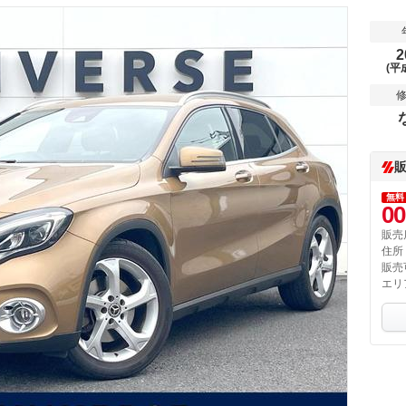
2
(平
無料
00
販売
住所
販売
エリ