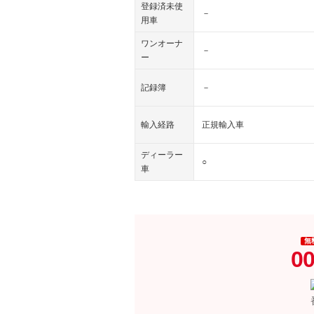
登録済未使
－
用車
ワンオーナ
－
ー
記録簿
－
輸入経路
正規輸入車
ディーラー
○
車
無
00