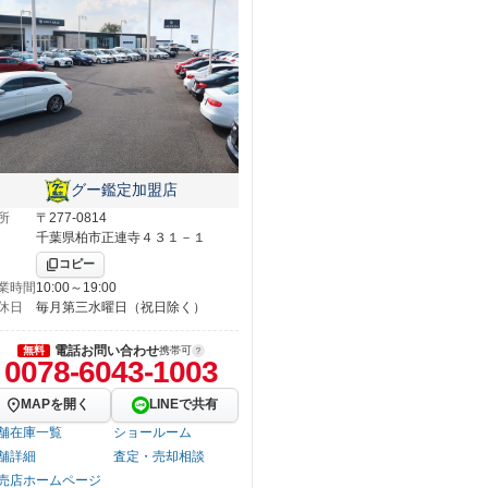
グー鑑定加盟店
所
〒277-0814
千葉県柏市正連寺４３１－１
コピー
業時間
10:00～19:00
休日
毎月第三水曜日（祝日除く）
電話お問い合わせ
無料
携帯可
0078-6043-1003
MAPを開く
LINEで共有
舗在庫一覧
ショールーム
舗詳細
査定・売却相談
売店ホームページ