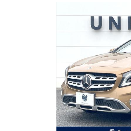
マガジン
車カタログ
自動車ローン
保険
レビュー
価格相場
教習所
用語集