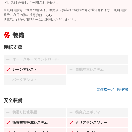
ドレスは販売店に公開されません。
※無料電話をご利用の場合は、販売店へお客様の電話番号が通知されます。無料電話
番号ご利用の際の注意点は
こちら
IP電話、ひかり電話からはご利用いただけません。
装備
運転支援
オートクルーズコントロール
：装備なし
レーンアシスト
自動駐車システム
：装備あり
：装備なし
パークアシスト
：装備なし
装備略号／用語解説
安全装備
横滑り防止装置
衝突安全ボディ
：装備なし
：装備なし
衝突被害軽減システム
クリアランスソナー
：装備あり
：装備あり