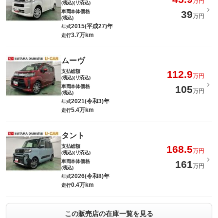
万円
(税込)(リ済込)
車両本体価格
39
万円
(税込)
2015(平成27)年
年式
3.7万km
走行
ムーヴ
支払総額
112.9
万円
(税込)(リ済込)
車両本体価格
105
万円
(税込)
2021(令和3)年
年式
5.4万km
走行
タント
支払総額
168.5
万円
(税込)(リ済込)
車両本体価格
161
万円
(税込)
2026(令和8)年
年式
0.4万km
走行
この販売店の在庫一覧を見る