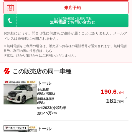
来店予約
まずは在庫確認・見積り依頼
無料電話でお問い合わせ
お気軽にどうぞ。問合せ後に何度もご連絡が届くことはありません。メールア
ドレスは販売店に公開されません。
※無料電話をご利用の場合は、販売店へお客様の電話番号が通知されます。無料電話
番号ご利用の際の注意点は
こちら
IP電話、ひかり電話からはご利用いただけません。
この販売店の同一車種
トール
支払総額
190.6
万円
(税込)(リ済込)
車両本体価格
181
万円
(税込)
2023(令和5)年
年式
2.5万km
走行
トール
グーネットセレクト