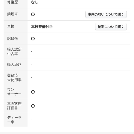
※実際にお渡しする故障診断書につきましては、形式および表示項目が異
修復歴
なし
なる場合がございます。
※グー故障診断書はあくまでも実施時点での診断結果となります。将来に
禁煙車
車内の匂いについて聞く
わたり車両状態を担保するものではありませんので、車両情報等の詳細は
各販売店へお問い合わせ下さい。
車検
車検整備付
納期について聞く
?
記録簿
輸入認定
-
中古車
輸入経路
-
登録済
-
未使用車
ワン
オーナー
車両状態
評価書
ディーラ
-
ー車