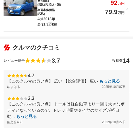
支払総額
92
万円
(税込)(リ済込・追)
車両本体価格
79.9
万円
(税込)
2018年
年式
1.3万km
走行
クルマのクチコミ
3.7
14
レビュー総合
投稿数
4.7
【このクルマの良い点】 広い 【総合評価】 広い
もっと見る
ゆまはる
2025年10月07日
3.3
【このクルマの良い点】 トールは軽自動車より一回り大きなボ
ディとなっているので、トレッド幅やタイヤのサイズが軽自
動...
もっと見る
龍之介466
2022年10月27日