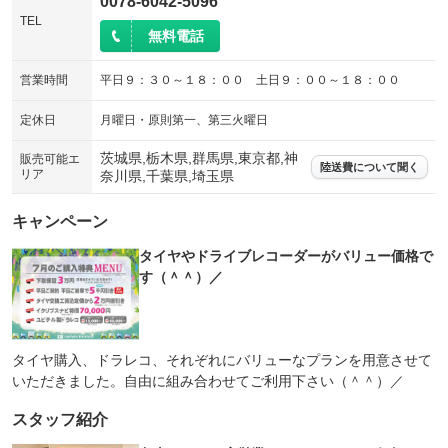
0078-6042-5096
TEL
無料電話
営業時間
平日９：３０～１８：００ 土日９：００～１８：００
定休日
月曜日・原則第一、第三火曜日
茨城県,栃木県,群馬県,東京都,神
販売可能エ
陸送費について聞く
リア
奈川県,千葉県,埼玉県
キャンペーン
タイヤやドライブレコーダーがバリュー価格で
す（＾＾）／
タイヤ購入、ドラレコ、それぞれにバリューなプランを用意させて
いただきました。自由に組み合わせてご利用下さい（＾＾）／
スタッフ紹介