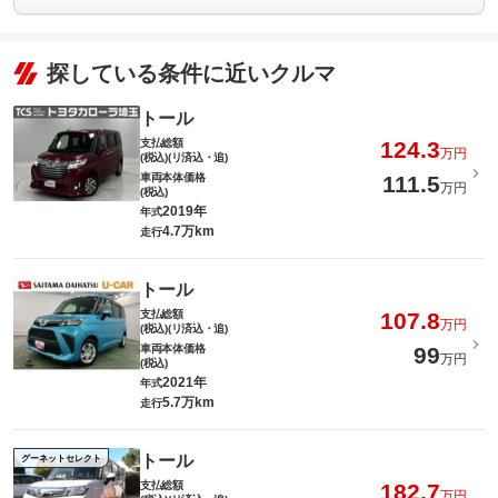
探している条件に近いクルマ
トール
支払総額
124.3
万円
(税込)(リ済込・追)
車両本体価格
111.5
万円
(税込)
2019年
年式
4.7万km
走行
トール
支払総額
107.8
万円
(税込)(リ済込・追)
車両本体価格
99
万円
(税込)
2021年
年式
5.7万km
走行
トール
グーネットセレクト
支払総額
182.7
万円