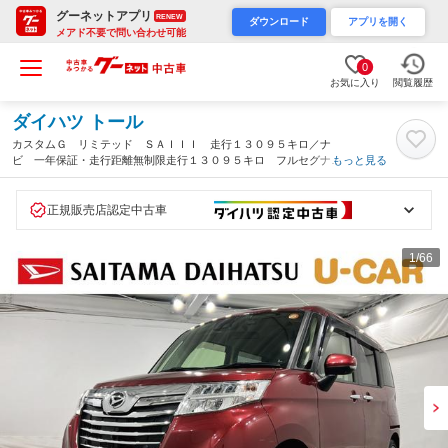
グーネットアプリ
RENEW
ダウンロード
アプリを開く
メアド不要で問い合わせ可能
0
お気に入り
閲覧履歴
ダイハツ トール
カスタムＧ リミテッド ＳＡＩＩＩ 走行１３０９５キロ／ナ
ビ 一年保証・走行距離無制限走行１３０９５キロ フルセグナ
もっと見る
ビ ブルートゥース 全周囲カメラ ドラレコ ＬＥＤヘッドライ
ト オートライト クリアランスソナー 両側電動スライドドア
（埼玉県）
正規販売店認定中古車
1
/66