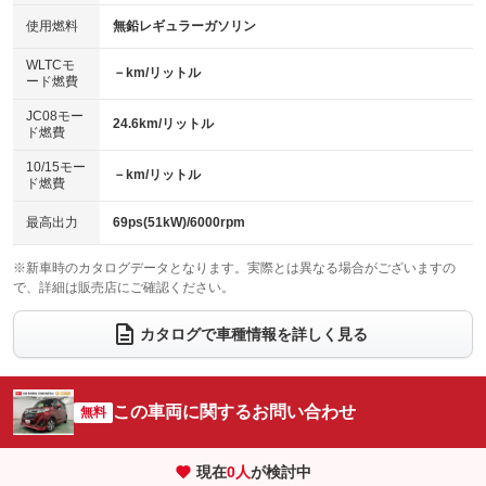
100V電源
クリーンディーゼル
バックカメラ
ETC
使用燃料
無鉛レギュラーガソリン
：装備なし
：装備なし
：装備なし
：装備なし
センターデフロック
エアロ
スマートキー
：装備なし
WLTCモ
：装備なし
：装備あり
－km/リットル
ード燃費
レンタカーアップ
展示・試乗車
ローダウン
ランフラットタイヤ
：装備なし
：装備なし
：装備なし
：装備なし
JC08モー
24.6km/リットル
ド燃費
電動格納ミラー
パワーシート
3列シート
：装備なし
：装備なし
：装備なし
10/15モー
装備略号／用語解説
－km/リットル
ベンチシート
フルフラットシート
ド燃費
：装備なし
：装備なし
チップアップシート
オットマン
：装備なし
：装備なし
最高出力
69ps(51kW)/6000rpm
電動格納サードシート
シートヒーター
：装備なし
：装備なし
※新車時のカタログデータとなります。実際とは異なる場合がございますの
で、詳細は販売店にご確認ください。
ウォークスルー
後席モニター
：装備なし
：装備なし
電動リアゲート
フロントカメラ
カタログで車種情報を詳しく見る
：装備なし
：装備なし
シートエアコン
全周囲カメラ
：装備なし
：装備あり
サイドカメラ
ルーフレール
この車両に関するお問い合わせ
：装備なし
無料
：装備なし
エアサスペンション
ヘッドライトウォッシャー
：装備なし
：装備なし
現在
0
人
が検討中
装備略号／用語解説