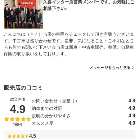
久喜インター店営業メンバーです。お気軽にご
相談下さい♪
こんにちは（＾＾）当店の車両をチェックして頂き有難うございま
す。中古車は巡り合わせです。是非、気になること・ご不明なとこ
ろも何でも聞いて下さい☆当店は新車・中古車販売、整備、自動車
保険の取り扱いをしております。
メッセージをもっと見る
販売店の口コミ
総合評価
4.8
お問い合わせ（見積り）
（5点満点中）
4.9
4.9
納車までの対応
4.9
説明の分かりやすさ
4.9
オススメ度
268件
4.5