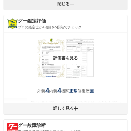
閉じる
グー鑑定評価
プロの鑑定士が4項目を5段階でチェック
評価書を見る
4
4
外装
内装
機関
修復歴
正常
無
気になるキズやヘコミは補修済みですが、小さなキズやヘ
外装
コミが残っています。
詳しく見る
(車両外装)
キズ・へこみについて問い合わせる
内装
グー故障診断
気になる汚れ等が、部分的にあります。
(内装状態)