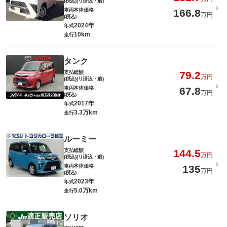
(税込)(リ済込・追)
車両本体価格
166.8
万円
(税込)
2024年
年式
10km
走行
タンク
支払総額
79.2
万円
(税込)(リ済込・追)
車両本体価格
67.8
万円
(税込)
2017年
年式
3.3万km
走行
ルーミー
支払総額
144.5
万円
(税込)(リ済込・追)
車両本体価格
135
万円
(税込)
2023年
年式
5.0万km
走行
ソリオ