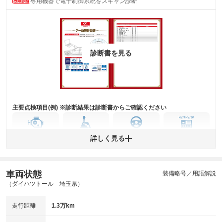
専用機器で電子制御系統をスキャン診断
主要機関に不具合はありません。
機関
詳細は鑑定書をご確認ください。
修復歴
※グー鑑定は保証サービスではございません。購入時は必ず現車をご確認
診断書を見る
下さい。
※実際にお渡しするコンディションチェックシートにつきましては、形式
および表示項目が異なる場合がございます。
※グー鑑定の評価はあくまでも記載している鑑定日の鑑定結果となりま
す。車両情報等の詳細は各販売店へお問い合わせ下さい。
主要点検項目(例) ※診断結果は診断書からご確認ください
エンジン
トランス
パワー
HV/PHV/EV
詳しく見る
ミッション
ステアリング
車両状態
ABS
エアーバッグ
先進安全装備
その他
装備略号／用語解説
（ダイハツトール 埼玉県）
※異常がある場合は主要点検項目が赤色になり、異常と表記されます。
※車に装備されていない項目は「-」と表記されます
走行距離
1.3万km
※グー故障診断は保証サービスではございません。購入時は必ず現車をご
確認下さい。