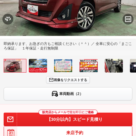
即納承ります、お急ぎの方もご相談ください（＾＾）／ 全車に安心の「まごこ
ろ保証」 １年保証・走行無制限
画像をリクエストする
車両動画（2）
販売店からメールで
最短即日
にご連絡
【30分以内】スピード見積り
来店予約