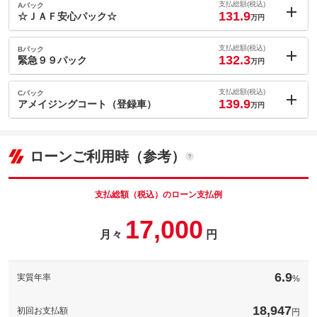
支払総額(税込)
Aパック
131.9
☆ＪＡＦ安心パック☆
万円
内：オプシ
0.6
ョン価格
支払総額(税込)
Bパック
万円
132.3
(税込)
緊急９９パック
万円
車両本体価
119
万円
内：オプシ
格
1
ョン価格
支払総額(税込)
Cパック
万円
139.9
(税込)
アメイジングコート（登録車）
万円
車両本体価
119
万円
内：オプシ
格
8.6
ョン価格
万円
(税込)
パック内容
ローンご利用時（参考）
車両本体価
119
万円
旅先や知らない道でも２４時間安心のロードサービス「ＪＡＦ」
格
の新規入会パックです☆個人会員：年会費４０００円と入会金２
パック内容
０００円セットでご提供致します★
支払総額（税込）のローン支払例
ＪＡＦ新規入会パック
非常時のご準備にご提案します。車載防災セット・パープルセイ
備考
17,000
バー・脱出用ハンマーの３点セットです！
月々
円
パック内容
備考
－
このパックの見積もり依頼（無料）
ガラス系撥水ボディーコーティングになります。初度登録より３
ヶ月以内の施工で、５年保証。初度登録より１２ヶ月以内の施工
6.9
実質年率
%
で３年保証になります。
このパックの見積もり依頼（無料）
備考
－
18,947
初回お支払額
円