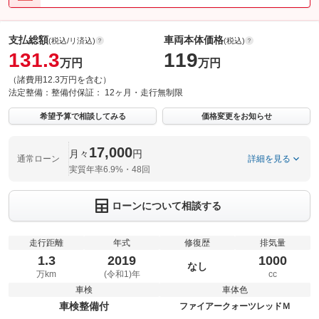
支払総額
車両本体価格
(税込/リ済込)
(税込)
131.3
119
万円
万円
（諸費用12.3万円を含む）
法定整備：
整備付
保証：
12ヶ月・走行無制限
希望予算で相談してみる
価格変更をお知らせ
17,000
月々
円
通常ローン
詳細を見る
実質年率6.9%・48回
ローンについて相談する
走行距離
年式
修復歴
排気量
1.3
2019
1000
なし
万km
(令和1)年
cc
車検
車体色
車検整備付
ファイアークォーツレッドＭ