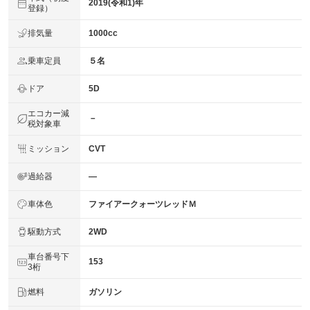
2019(令和1)年
登録）
排気量
1000cc
乗車定員
５名
ドア
5D
エコカー減
－
税対象車
ミッション
CVT
過給器
―
車体色
ファイアークォーツレッドＭ
駆動方式
2WD
車台番号下
153
3桁
燃料
ガソリン