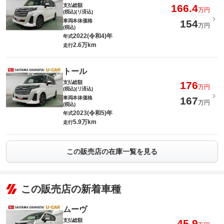
支払総額
166.4
万円
(税込)(リ済込)
車両本体価格
154
万円
(税込)
2022(令和4)年
年式
2.6万km
走行
トール
支払総額
176
万円
(税込)(リ済込)
車両本体価格
167
万円
(税込)
2023(令和5)年
年式
5.9万km
走行
この販売店の在庫一覧を見る
この販売店の新着車種
ムーヴ
支払総額
45.9