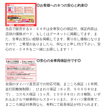
上限金額
修理）につき、「車両販売価格（車両本体価格税込み）」
◎お客様への８つの安心と約束◎
とさせていただきます。
免責金
無し
保証修理
当店または当社系列２８店舗、または全国のダイハツディ
受付先
ーラー整備工場
当店で販売するＵ－ＣＡＲは全車安心の保証付。保証内容は、
店頭の価格ボード、もしくはグーネットに掲載してます。ま
整備付 法定12ヶ月または法定24ヶ月点検整備付
法定整備
※車検なし・車検整備付の場合は法定24ヶ月点検整備付
た、全車お支払い総額を掲載してます。乗り出し価格になりま
※商用車は6ヶ月または12ヶ月点検整備付
すので、ご希望がありましたら、何なりと申し付け下さい。安
心のＵ－ＣＡＲをご一緒にお探しします！！
法定整備
定期点検整備：付、定期点検整備料金：車両価格に含む
について
◎安心の全車両保証付です◎
全国のダイハツ直営店での対応可能。まごころ保証（１年間、
走行距離無制限）、ひまわり保証（６ヶ月、５０００キロま
で）、コスモス保証（１ヶ月、１０００キロ）の３種類。いず
れもおクルマ納車時からスタート☆また、ダイハツ乗用車で、
まごころ保証付車両なら、有料にて延長保証が付けられます。