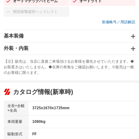
オートマチックハイビーム
オートライト
：装備あり
：装備あり
頸部衝撃緩和ヘッドレスト
：装備なし
装備略号／用語解説
基本装備
エアバッグ：運転席/助手席
外装・内装
：装備あり
スライドドア：両面電動
カーナビ：メモリーナビ他
：装備あり
：装備あり
【注】販売は、当店に直接ご来場頂けるお客様を優先させていただきます。◆
お取置きはいたしません。◆在庫の有無をご確認お願いします。※販売は一般
サンルーフ
ABS
TV：フルセグ
：装備なし
：装備あり
：装備あり
のお客様に限ります。
エアコン
Wエアコン
オーディオ：CDまたはCDチェンジャー
：装備あり
：装備なし
：装備あり
リフトアップ
パワーステアリング
カタログ情報(新車時)
ビジュアル：-／DVD再生
：装備なし
：装備あり
：装備あり
ダウンヒルアシストコントロール
アルミホイール：アルミホイール
：装備なし
：装備あり
全長×全幅
3725x1670x1735mm
×全高
パワーウィンドウ
盗難防止システム
革シート
ハーフレザーシート
：装備あり
：装備なし
：装備なし
：装備なし
車両重量
1080kg
アイドリングストップ
ドライブレコーダー
キーレス
LEDヘッドランプ
：装備あり
：装備あり
：装備あり
：装備あり
USB入力端子
Bluetooth接続
駆動形式
FF
HID(キセノンライト)
ポータブルナビ
：装備なし
：装備あり
：装備なし
：装備なし