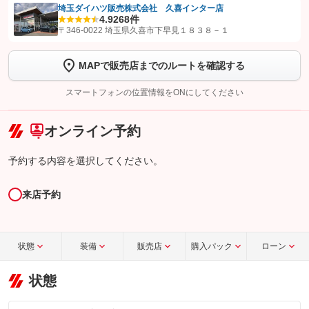
埼玉ダイハツ販売株式会社 久喜インター店
4.9
268件
【STEP1】
認証画面でグーネットを友だち追加してから「許可する」ボタンを押
〒346-0022 埼玉県久喜市下早見１８３８－１
します
MAPで販売店までのルートを確認する
【STEP2】
トーク画面で
ボタンをタップして問い合わせを
完了してください。
スマートフォンの位置情報をONにしてください
こちら
オンライン予約
予約する内容を選択してください。
来店予約
状態
装備
販売店
購入パック
ローン
状態