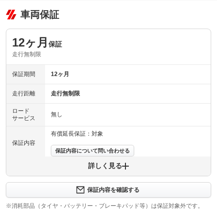
車両保証
12ヶ月
保証
走行無制限
保証期間
12ヶ月
走行距離
走行無制限
ロード
無し
サービス
有償延長保証：対象
保証内容
保証内容について問い合わせる
詳しく見る
保証項目
-
修理回数
無制限
保証内容を確認する
※消耗部品（タイヤ・バッテリー・ブレーキパッド等）は保証対象外です。
車両本体価格
保証修理の限度額は１回の修理（１つの修理原因にかかる