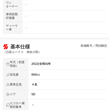
ワン
-
オーナー
車両状態
-
評価書
ディーラ
-
ー車
基本仕様
装備略号／用語解説
（日産ルークス 神奈川県）
年式（初度
2022(令和4)年
登録）
排気量
660cc
乗車定員
４名
ドア
5D
エコカー減
－
税対象車