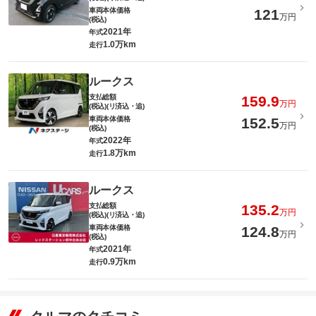
車両本体価格
121
万円
(税込)
2021年
年式
1.0万km
走行
ルークス
支払総額
159.9
万円
(税込)(リ済込・追)
車両本体価格
152.5
万円
(税込)
2022年
年式
1.8万km
走行
ルークス
支払総額
135.2
万円
(税込)(リ済込・追)
車両本体価格
124.8
万円
(税込)
2021年
年式
0.9万km
走行