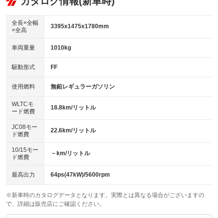
カタログ情報(新車時)
ビジュアル
：装備なし
：装備あり
：装備なし
ダウンヒルアシストコントロール
アルミホイール：15インチ
：装備なし
：装備あり
全長×全幅
3395x1475x1780mm
×全高
パワーウィンドウ
盗難防止システム
革シート
ハーフレザーシート
：装備あり
：装備あり
：装備なし
：装備なし
車両重量
1010kg
アイドリングストップ
ドライブレコーダー
キーレス
LEDヘッドランプ
：装備あり
：装備あり
：装備あり
：装備なし
USB入力端子
Bluetooth接続
駆動形式
FF
HID(キセノンライト)
ポータブルナビ
：装備なし
：装備あり
：装備なし
：装備なし
100V電源
クリーンディーゼル
バックカメラ
ETC
使用燃料
無鉛レギュラーガソリン
：装備なし
：装備なし
：装備あり
：装備あり
センターデフロック
エアロ
スマートキー
：装備なし
WLTCモ
：装備なし
：装備なし
18.8km/リットル
ード燃費
レンタカーアップ
展示・試乗車
ローダウン
ランフラットタイヤ
：装備なし
：装備なし
：装備なし
：装備なし
JC08モー
22.6km/リットル
ド燃費
電動格納ミラー
パワーシート
3列シート
：装備なし
：装備なし
：装備なし
10/15モー
装備略号／用語解説
－km/リットル
ベンチシート
フルフラットシート
ド燃費
：装備なし
：装備なし
チップアップシート
オットマン
：装備なし
：装備なし
最高出力
64ps(47kW)/5600rpm
電動格納サードシート
シートヒーター
：装備なし
：装備なし
※新車時のカタログデータとなります。実際とは異なる場合がございますの
で、詳細は販売店にご確認ください。
ウォークスルー
後席モニター
：装備なし
：装備なし