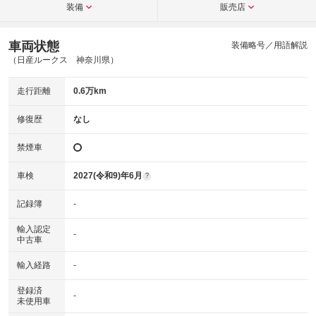
装備
販売店
車両状態
装備略号／用語解説
（日産ルークス 神奈川県）
走行距離
0.6万km
修復歴
なし
禁煙車
車検
2027(令和9)年6月
?
記録簿
-
輸入認定
-
中古車
輸入経路
-
登録済
-
未使用車