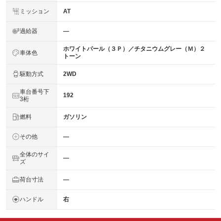
ミッション
AT
過給器
―
ホワイトパール（３Ｐ）／チタニウムグレー（Ｍ）２
車体色
トーン
駆動方式
2WD
車台番号下
192
3桁
燃料
ガソリン
その他
―
全体のサイ
―
ズ
荷台寸法
―
ハンドル
右