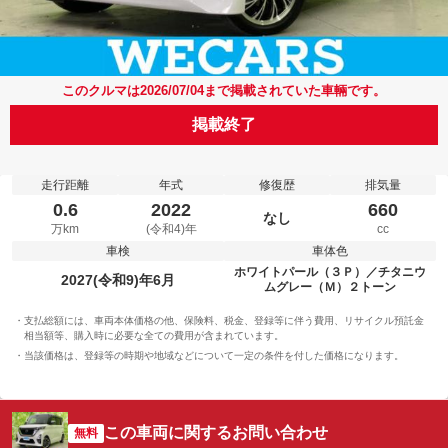
このクルマは2026/07/04まで掲載されていた車輛です。
掲載終了
走行距離
年式
修復歴
排気量
0.6
2022
660
なし
万km
(令和4)年
cc
車検
車体色
ホワイトパール（３Ｐ）／チタニウ
2027(令和9)年6月
ムグレー（Ｍ）２トーン
支払総額には、車両本体価格の他、保険料、税金、登録等に伴う費用、リサイクル預託金
相当額等、購入時に必要な全ての費用が含まれています。
当該価格は、登録等の時期や地域などについて一定の条件を付した価格になります。
この車両に関するお問い合わせ
無料