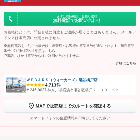
まずは在庫確認・見積り依頼
無料電話でお問い合わせ
お気軽にどうぞ。問合せ後に何度もご連絡が届くことはありません。 メールア
ドレスは販売店に公開されません。
※無料電話をご利用の場合は、販売店へお客様の電話番号が通知されます。無料電話
番号ご利用の際の注意点は
こちら
IP電話、ひかり電話からはご利用いただけません。
詳細はこちら
ＷＥＣＡＲＳ（ウィーカーズ）瀬谷橋戸店
4.7
13件
【STEP1】
認証画面でグーネットを友だち追加してから「許可する」ボタンを押
〒246-0037 神奈川県横浜市瀬谷区橋戸２－３９－１２
します
MAPで販売店までのルートを確認する
【STEP2】
トーク画面で
ボタンをタップして問い合わせを
完了してください。
スマートフォンの位置情報をONにしてください
こちら