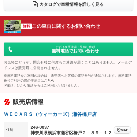
電動リアゲート
フロントカメラ
カタログで車種情報を詳しく見る
：装備なし
：装備あり
シートエアコン
全周囲カメラ
：装備なし
：装備あり
サイドカメラ
ルーフレール
この車両に関するお問い合わせ
：装備あり
無料
：装備なし
エアサスペンション
ヘッドライトウォッシャー
：装備なし
：装備なし
装備略号／用語解説
まずは在庫確認・見積り依頼
無料電話でお問い合わせ
お気軽にどうぞ。問合せ後に何度もご連絡が届くことはありません。メールア
ドレスは販売店に公開されません。
※無料電話をご利用の場合は、販売店へお客様の電話番号が通知されます。無料電話
番号ご利用の際の注意点は
こちら
IP電話、ひかり電話からはご利用いただけません。
販売店情報
ＷＥＣＡＲＳ（ウィーカーズ）瀬谷橋戸店
246-0037
住所
MAP
神奈川県横浜市瀬谷区橋戸２－３９－１２