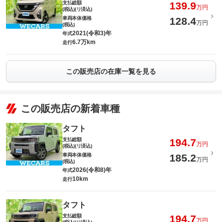
支払総額
139.9
万円
(税込)(リ済込)
車両本体価格
128.4
万円
(税込)
2021(令和3)年
年式
6.7万km
走行
この販売店の在庫一覧を見る
この販売店の新着車種
タフト
支払総額
194.7
万円
(税込)(リ済込)
車両本体価格
185.2
万円
(税込)
2026(令和8)年
年式
10km
走行
タフト
支払総額
194.7
万円