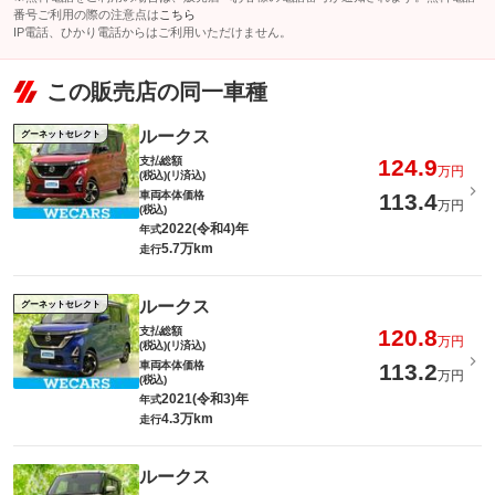
番号ご利用の際の注意点は
こちら
IP電話、ひかり電話からはご利用いただけません。
この販売店の同一車種
ルークス
グーネットセレクト
支払総額
124.9
万円
(税込)(リ済込)
車両本体価格
113.4
万円
(税込)
2022(令和4)年
年式
5.7万km
走行
ルークス
グーネットセレクト
支払総額
120.8
万円
(税込)(リ済込)
車両本体価格
113.2
万円
(税込)
2021(令和3)年
年式
4.3万km
走行
ルークス