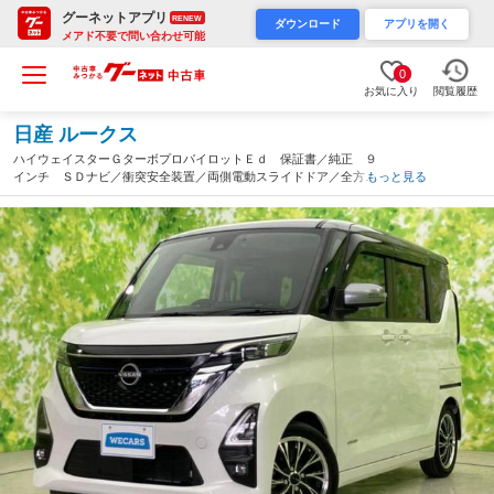
グーネットアプリ
RENEW
ダウンロード
アプリを開く
メアド不要で問い合わせ可能
0
お気に入り
閲覧履歴
日産 ルークス
ハイウェイスターＧターボプロパイロットＥｄ 保証書／純正 ９
インチ ＳＤナビ／衝突安全装置／両側電動スライドドア／全方位
もっと見る
モニター／車線逸脱防止支援システム／ドライブレコーダー 社外
／ＵＳＢジャック／Ｂｌｕｅｔｏｏｔｈ接続／ＥＴＣ／ＥＢＤ付Ａ
ＢＳ（神奈川県）