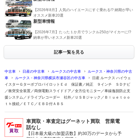
【2026年8月】人気のハイエースにすぐ乗れる!? 納期が早い
オススメ新車20選
新型車情報
【2026年7月】たった１か月でランクル250がマイカーに!?
納車が早いオススメ新車20選
記事一覧を見る
中古車
日産の中古車
ルークスの中古車
ルークス・神奈川県の中古
車
ルークス・神奈川県横浜市瀬谷区の中古車
日産 ルークス ハイウェ
イスターＧターボプロパイロットＥｄ 保証書／純正 ９インチ ＳＤナビ
／衝突安全装置／両側電動スライドドア／全方位モニター／車線逸脱防止支
援システム／ドライブレコーダー 社外／ＵＳＢジャック／Ｂｌｕｅｔｏｏ
ｔｈ接続／ＥＴＣ／ＥＢＤ付ＡＢＳ
車買取・車査定はグーネット買取 営業電
話なし
【日本最大級の加盟店数】約30万のデータから予