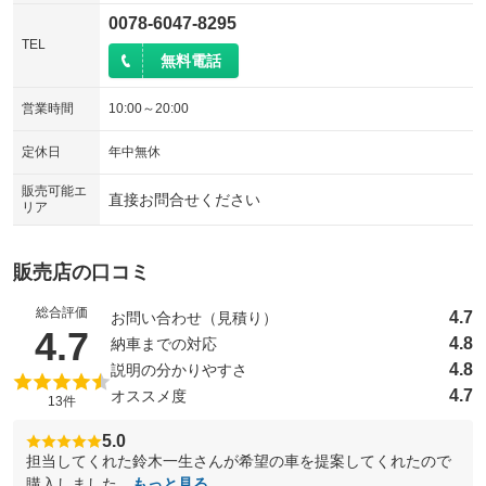
0078-6047-8295
TEL
無料電話
営業時間
10:00～20:00
定休日
年中無休
販売可能エ
直接お問合せください
リア
販売店の口コミ
総合評価
4.7
お問い合わせ（見積り）
（5点満点中）
4.7
4.8
納車までの対応
4.8
説明の分かりやすさ
4.7
オススメ度
13件
5.0
担当してくれた鈴木一生さんが希望の車を提案してくれたので
購入しました。
もっと見る