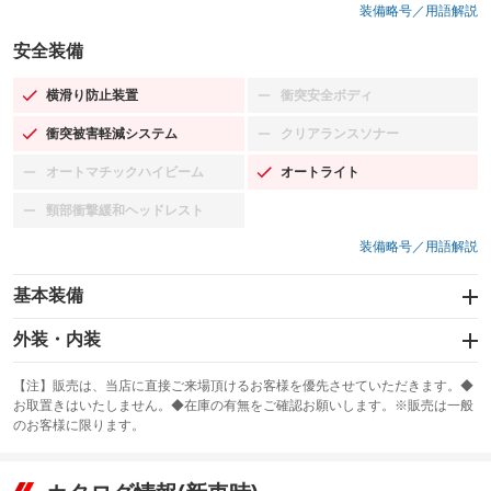
装備略号／用語解説
安全装備
横滑り防止装置
衝突安全ボディ
：装備あり
：装備なし
衝突被害軽減システム
クリアランスソナー
：装備あり
：装備なし
オートマチックハイビーム
オートライト
：装備なし
：装備あり
頸部衝撃緩和ヘッドレスト
：装備なし
装備略号／用語解説
基本装備
エアバッグ：運転席/助手席/サイド
外装・内装
：装備あり
スライドドア：両面電動
カーナビ：SDナビ
：装備あり
：装備あり
【注】販売は、当店に直接ご来場頂けるお客様を優先させていただきます。◆
お取置きはいたしません。◆在庫の有無をご確認お願いします。※販売は一般
サンルーフ
ABS
TV：フルセグ
：装備なし
：装備あり
：装備あり
のお客様に限ります。
エアコン
Wエアコン
オーディオ
：装備あり
：装備なし
：装備なし
リフトアップ
パワーステアリング