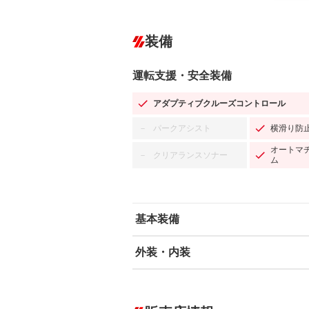
装備
運転支援・安全装備
アダプティブクルーズコントロール
パークアシスト
横滑り防
－
オートマ
クリアランスソナー
－
ム
基本装備
外装・内装
エアバッグ：運転席/助手席/サイド
ABS
エアコン
カーナビ：SDナビ
ダウンヒルアシストコントロール
－