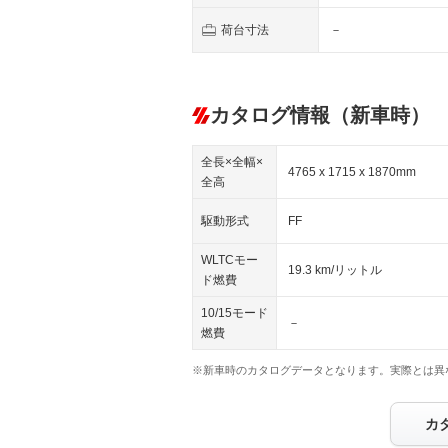
荷台寸法
－
カタログ情報（新車時）
全長×全幅×
4765 x 1715 x 1870mm
全高
駆動形式
FF
WLTCモー
19.3 km/リットル
ド燃費
10/15モード
－
燃費
※新車時のカタログデータとなります。実際とは異
カ