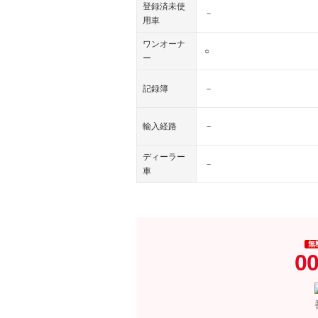
登録済未使
－
用車
ワンオーナ
○
ー
記録簿
－
輸入経路
－
ディーラー
－
車
無
00