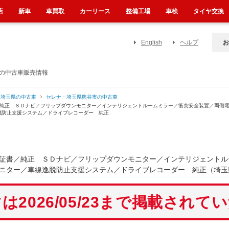
店
新車
車買取
カーリース
整備工場
車検
タイヤ交換
English
ヘルプ
お
）の中古車販売情報
・埼玉県の中古車
セレナ・埼玉県熊谷市の中古車
／純正 ＳＤナビ／フリップダウンモニター／インテリジェントルームミラー／衝突安全装置／両側
脱防止支援システム／ドライブレコーダー 純正
証書／純正 ＳＤナビ／フリップダウンモニター／インテリジェントル
ニター／車線逸脱防止支援システム／ドライブレコーダー 純正（埼玉
は2026/05/23まで掲載されて