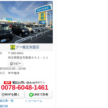
グー鑑定加盟店
所
〒360-0841
埼玉県熊谷市新堀９５２－１１
コピー
業時間
10:00～20:00
休日
年中無休
電話お問い合わせ
無料
携帯可
0078-6048-1461
MAPを開く
LINEで共有
舗在庫一覧
ショールーム
舗詳細