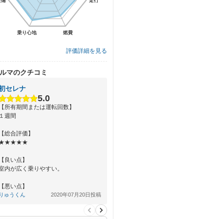
装備
装備
走行
走行
乗り心地
乗り心地
燃費
燃費
評価詳細を見る
ルマのクチコミ
初セレナ
5.0
【所有期間または運転回数】
１週間
【総合評価】
★★★★★
【良い点】
室内が広く乗りやすい。
【悪い点】
プロパイロット、駐車支援などの機能
りゅうくん
2020年07月20日投稿
が多いが使いこなすのに時間がかかる