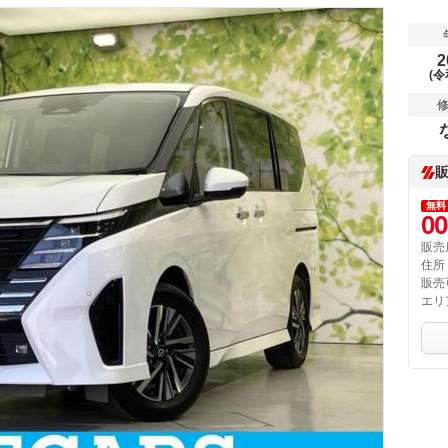
2
(令
無料
00
販売
住所
販売
エリ