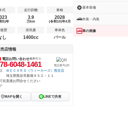
基本装備
年式
走行距離
車検
023
3.9
2028
外装・内装
和5)年
万km
(令和10)年4月
修復歴
排気量
車体色
車の画像
なし
1400cc
パール
販売店情報
電話お問い合わせ
携帯可
78-6048-1461
電話番号QR
店
ＷＥＣＡＲＳ（ウィーカーズ）熊谷店
埼玉県熊谷市新堀９５２－１１
可能
直接お問合せください
ア
MAPを開く
LINEで共有