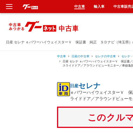
中古車
輸入車
中古車販売
新車
中古車
日産 セレナ ｅパワーハイウェイスターＶ 保証書 純正 ＳＤナビ（埼玉県
輸入車
中古車
日産の中古車
セレナの中古車
セレナ
日産 セレナ ｅパワーハイウェイスターＶ 保証書
スライドドア／アラウンドビューモニター／車線逸
クルマ買取
セレナ
日産
カーリース
ｅパワーハイウェイスターＶ 保
ライドドア／アラウンドビューモ
タイヤ交換
このクルマ
整備工場
車検