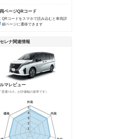
両ページQRコード
QRコードをスマホで読み込むと車両詳
細ページに遷移できます
セレナ関連情報
ルマレビュー
「普通=3.0」が評価軸の基準です）
外装
外装
5
5
4
4
価格
価格
内装
内装
3
3
2
2
1
1