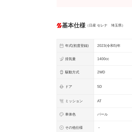
基本仕様
（日産 セレナ 埼玉県）
年式(初度登録)
2023(令和5)年
排気量
1400cc
駆動方式
2WD
ドア
5D
ミッション
AT
車体色
パール
その他仕様
－