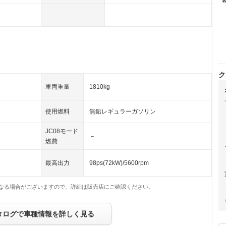
ク
車両重量
1810kg
使用燃料
無鉛レギュラーガソリン
JC08モード
－
燃費
最高出力
98ps(72kW)/5600rpm
なる場合がございますので、詳細は販売店にご確認ください。
タログで車種情報を詳しく見る