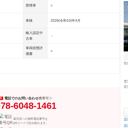
禁煙車
○
車検
2028(令和10)年4月
輸入認定中
－
古車
車両状態評
○
価書
住
営
定
電話でのお問い合わせ
携帯可
料
78-6048-1461
販売店への無料電話番号を
店
QRコードで読み取れます。
店