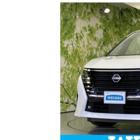
マガジン
車カタログ
自動車ローン
保険
レビュー
価格相場
教習所
用語集