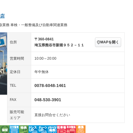
アルミホイール：16イ
－ビジュアル
－
ンチ
ングストップ
ドライブレコーダー
USB入力端子
－
ハーフレザーシート
キーレス
－
店
クリーンディーゼル
センターデフロック
－
－
取業務 車検・一般整備及び自動車関連業務
セノンライト)
ポータブルナビ
バックカメラ
－
乗車
電動格納ミラー
スマートキー
ローダウン
－
－
〒360-0841
MAPを開く
住所
装備略号／用語解説
埼玉県熊谷市新堀９５２－１１
ート
3列シート
ベンチシート
－
－
営業時間
10:00～20:00
ップシート
オットマン
電動格納サードシート
－
－
スルー
後席モニター
電動リアゲート
－
定休日
年中無休
アコン
全周囲カメラ
サイドカメラ
0078-6048-1461
TEL
ペンション
048-530-3901
FAX
装備略号／用語解説
販売可能
直接お問合せください
エリア