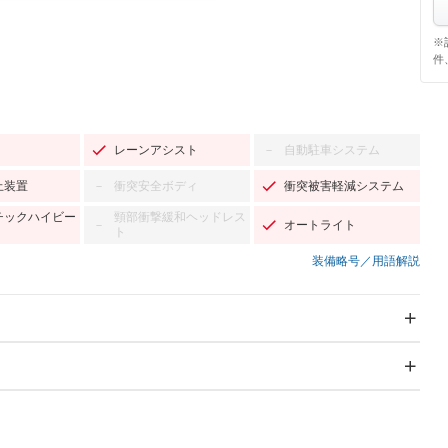
※
件
レーンアシスト
自動駐車システム
－
止装置
衝突安全ボディ
衝突被害軽減システム
－
チックハイビー
頸部衝撃緩和ヘッドレス
オートライト
－
ト
装備略号／用語解説
スライドドア：両面電動
サンルーフ
－
Wエアコン
リフトアップ
－
－
TV：フルセグ
パワーステアリング
パワーウィンドウ