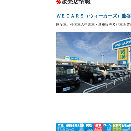
販売店情報
オーディオ
－
盗難防止システム
アイドリ
ヘッドライトウォッシャ
革シート
－
－
ＷＥＣＡＲＳ（ウィーカーズ）熊谷
ー
Bluetooth接続
100V電源
－
国産車、外国車の中古車・新車販売及び車両買
LEDヘッドランプ
HID(キ
－
レンタカーアップ
展示・試
－
－
ETC
エアロ
－
ランフラットタイヤ
パワーシ
－
－
フルフラットシート
チップア
－
－
シートヒーター
ウォーク
－
－
フロントカメラ
シートエ
－
ルーフレール
エアサス
－
－