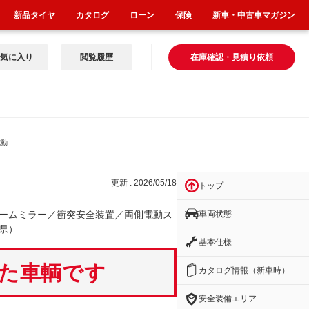
新品タイヤ
カタログ
ローン
保険
新車・中古車マガジン
気に入り
閲覧履歴
在庫確認・見積り依頼
電動
更新 : 2026/05/18
トップ
車両状態
ームミラー／衝突安全装置／両側電動ス
県）
基本仕様
いた車輌です
カタログ情報（新車時）
安全装備エリア