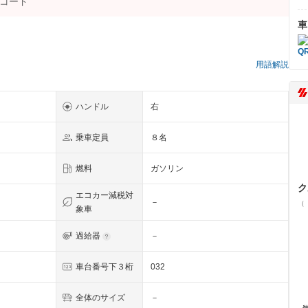
車
用語解説
ハンドル
右
乗車定員
８名
燃料
ガソリン
ク
エコカー減税対
－
（
象車
過給器
－
車台番号下３桁
032
全体のサイズ
－